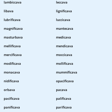
lambiccava
leccava
libava
lignificava
lubrificava
luccicava
magnificava
mantecava
masturbava
medicava
mellificava
mendicava
mercificava
moccicava
modificava
mollificava
monacava
mummificava
nidificava
opacificava
orbava
pacava
pacificava
palificava
panificava
parificava