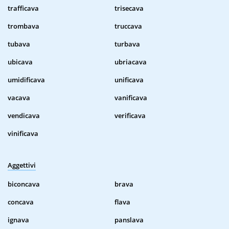
trafficava
trisecava
trombava
truccava
tubava
turbava
ubicava
ubriacava
umidificava
unificava
vacava
vanificava
vendicava
verificava
vinificava
Aggettivi
biconcava
brava
concava
flava
ignava
panslava