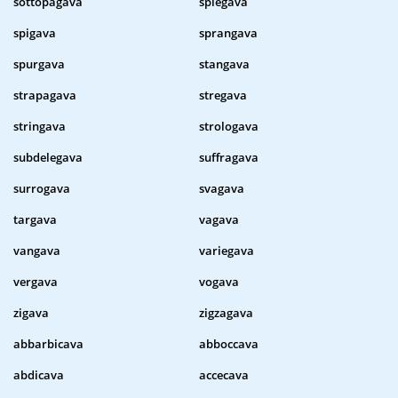
sottopagava
spiegava
spigava
sprangava
spurgava
stangava
strapagava
stregava
stringava
strologava
subdelegava
suffragava
surrogava
svagava
targava
vagava
vangava
variegava
vergava
vogava
zigava
zigzagava
abbarbicava
abboccava
abdicava
accecava