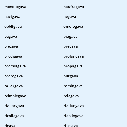
monologava
naufragava
navigava
negava
obbligava
omologava
pagava
piagava
piegava
pregava
prodigava
prolungava
promulgava
propagava
prorogava
purgava
rallargava
ramingava
reimpiegava
relegava
riallargava
riallungava
ricollegava
riepilogava
rigava
rilegava