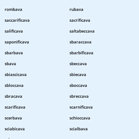
rombava
rubava
saccarificava
sacrificava
salificava
saltabeccava
saponificava
sbaraccava
sbarbava
sbarbificava
sbava
sbeccava
sbiascicava
sbiecava
sbloccava
sboccava
sbracava
sbreccava
scarificava
scarnificava
scerbava
schioccava
sciabicava
scialbava