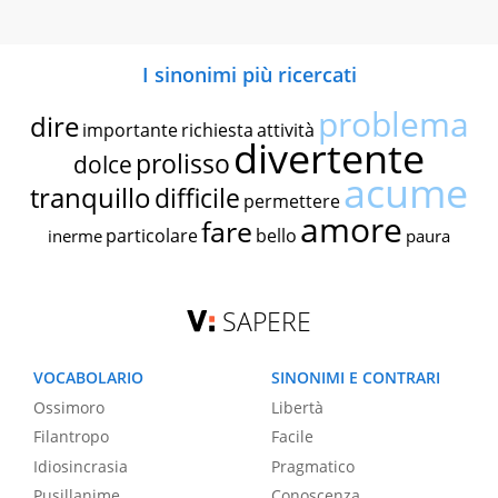
I sinonimi più ricercati
problema
dire
importante
richiesta
attività
divertente
prolisso
dolce
acume
tranquillo
difficile
permettere
amore
fare
particolare
bello
inerme
paura
SAPERE
VOCABOLARIO
SINONIMI E CONTRARI
Ossimoro
Libertà
Filantropo
Facile
Idiosincrasia
Pragmatico
Pusillanime
Conoscenza