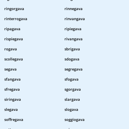
ringorgava
rinnegava
rinterrogava
rinvangava
ripagava
ripiegava
rispiegava
rivangava
rogava
sbrigava
scollegava
sdogava
segava
segregava
sfangava
sfogava
sfregava
sgorgava
siringava
slargava
slegava
slogava
soffregava
soggiogava