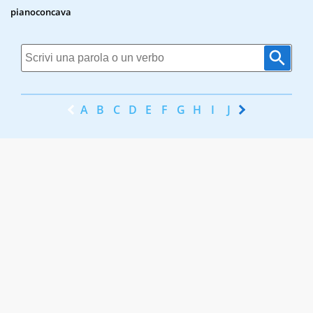
pianoconcava
A
B
C
D
E
F
G
H
I
J
K
L
M
N