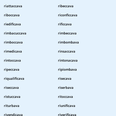
riattaccava
ribeccava
riboccava
riconficcava
riedificava
rificcava
rimbacuccava
rimbeccava
rimboccava
rimbombava
rimedicava
rinsaccava
rintoccava
rintonacava
ripeccava
ripiombava
riqualificava
risecava
riseccava
riserbava
ristuccava
ritoccava
riturbava
riunificava
rivendicava
riverificava