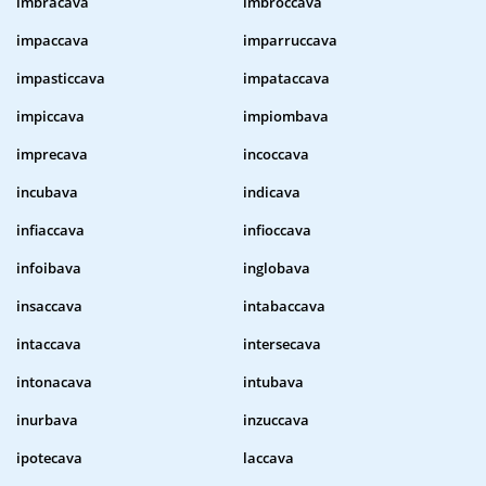
imbracava
imbroccava
impaccava
imparruccava
impasticcava
impataccava
impiccava
impiombava
imprecava
incoccava
incubava
indicava
infiaccava
infioccava
infoibava
inglobava
insaccava
intabaccava
intaccava
intersecava
intonacava
intubava
inurbava
inzuccava
ipotecava
laccava