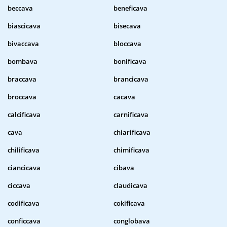
beccava
beneficava
biascicava
bisecava
bivaccava
bloccava
bombava
bonificava
braccava
brancicava
broccava
cacava
calcificava
carnificava
cava
chiarificava
chilificava
chimificava
ciancicava
cibava
ciccava
claudicava
codificava
cokificava
conficcava
conglobava