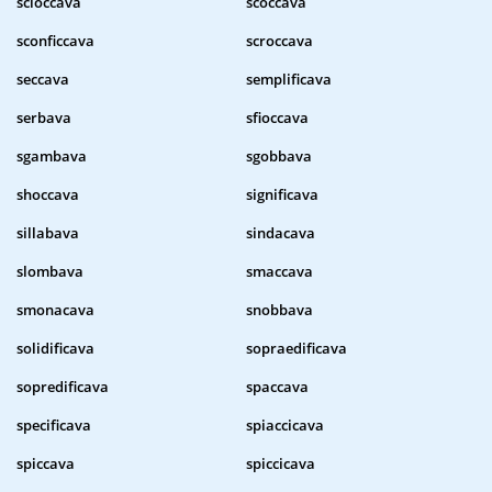
scioccava
scoccava
sconficcava
scroccava
seccava
semplificava
serbava
sfioccava
sgambava
sgobbava
shoccava
significava
sillabava
sindacava
slombava
smaccava
smonacava
snobbava
solidificava
sopraedificava
sopredificava
spaccava
specificava
spiaccicava
spiccava
spiccicava