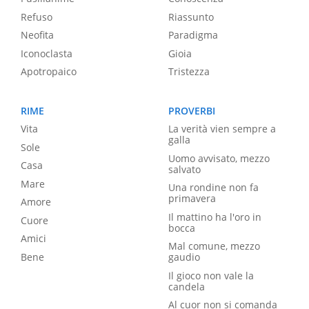
Refuso
Riassunto
Neofita
Paradigma
Iconoclasta
Gioia
Apotropaico
Tristezza
RIME
PROVERBI
Vita
La verità vien sempre a
galla
Sole
Uomo avvisato, mezzo
Casa
salvato
Mare
Una rondine non fa
primavera
Amore
Il mattino ha l'oro in
Cuore
bocca
Amici
Mal comune, mezzo
Bene
gaudio
Il gioco non vale la
candela
Al cuor non si comanda