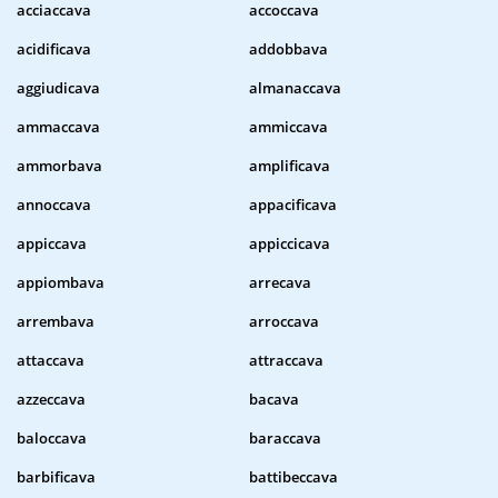
acciaccava
accoccava
acidificava
addobbava
aggiudicava
almanaccava
ammaccava
ammiccava
ammorbava
amplificava
annoccava
appacificava
appiccava
appiccicava
appiombava
arrecava
arrembava
arroccava
attaccava
attraccava
azzeccava
bacava
baloccava
baraccava
barbificava
battibeccava