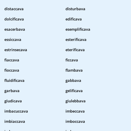
distaccava
disturbava
dolcificava
edificava
esacerbava
esemplificava
essiccava
esterificava
estrinsecava
eterificava
fiaccava
ficcava
fioccava
flambava
fluidificava
gabbava
garbava
gelificava
giudicava
giulebbava
imbacuccava
imbeccava
imbiaccava
imboccava