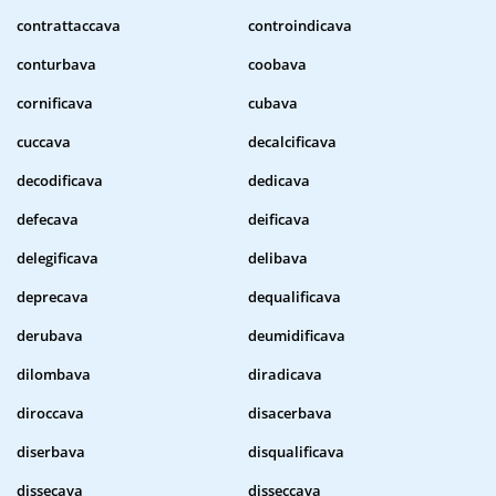
contrattaccava
controindicava
conturbava
coobava
cornificava
cubava
cuccava
decalcificava
decodificava
dedicava
defecava
deificava
delegificava
delibava
deprecava
dequalificava
derubava
deumidificava
dilombava
diradicava
diroccava
disacerbava
diserbava
disqualificava
dissecava
disseccava