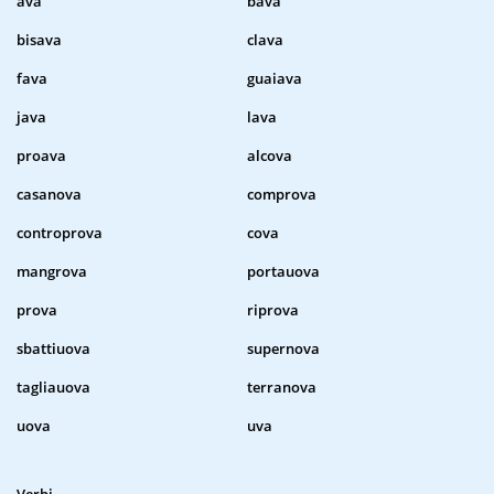
ava
bava
bisava
clava
fava
guaiava
java
lava
proava
alcova
casanova
comprova
controprova
cova
mangrova
portauova
prova
riprova
sbattiuova
supernova
tagliauova
terranova
uova
uva