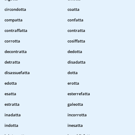
circondotta
coatta
compatta
confatta
contraffatta
contratta
corrotta
cosiffatta
decontratta
dedotta
detratta
disadatta
disassuefatta
dotta
edotta
erotta
esatta
esterrefatta
estratta
galeotta
inadatta
incorrotta
indotta
inesatta