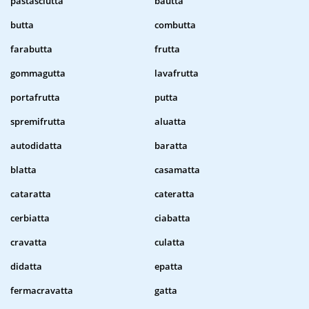
pastasciutta
bautta
butta
combutta
farabutta
frutta
gommagutta
lavafrutta
portafrutta
putta
spremifrutta
aluatta
autodidatta
baratta
blatta
casamatta
cataratta
cateratta
cerbiatta
ciabatta
cravatta
culatta
didatta
epatta
fermacravatta
gatta