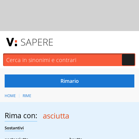
SAPERE
HOME
RIME
Rima con:
asciutta
Sostantivi