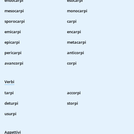
endocarpi
esocarpi
mesocarpi
monocarpi
sporocarpi
carpi
emicarpi
encarpi
epicarpi
metacarpi
pericarpi
anticorpi
avancorpi
corpi
Verbi
tarpi
accorpi
deturpi
storpi
usurpi
Aggettivi