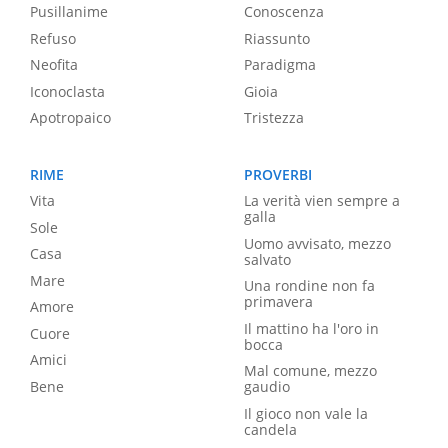
Pusillanime
Conoscenza
Refuso
Riassunto
Neofita
Paradigma
Iconoclasta
Gioia
Apotropaico
Tristezza
RIME
PROVERBI
Vita
La verità vien sempre a
galla
Sole
Uomo avvisato, mezzo
Casa
salvato
Mare
Una rondine non fa
primavera
Amore
Il mattino ha l'oro in
Cuore
bocca
Amici
Mal comune, mezzo
Bene
gaudio
Il gioco non vale la
candela