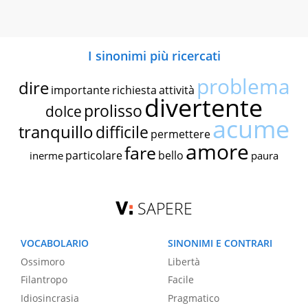
I sinonimi più ricercati
problema
dire
importante
richiesta
attività
divertente
prolisso
dolce
acume
tranquillo
difficile
permettere
amore
fare
particolare
bello
inerme
paura
SAPERE
VOCABOLARIO
SINONIMI E CONTRARI
Ossimoro
Libertà
Filantropo
Facile
Idiosincrasia
Pragmatico