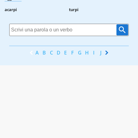
acarpi
turpi
A
B
C
D
E
F
G
H
I
J
K
L
M
N