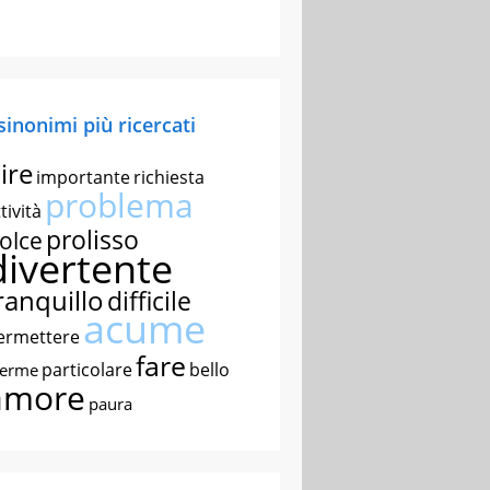
 sinonimi più ricercati
ire
importante
richiesta
problema
tività
prolisso
olce
divertente
ranquillo
difficile
acume
ermettere
fare
particolare
bello
nerme
amore
paura