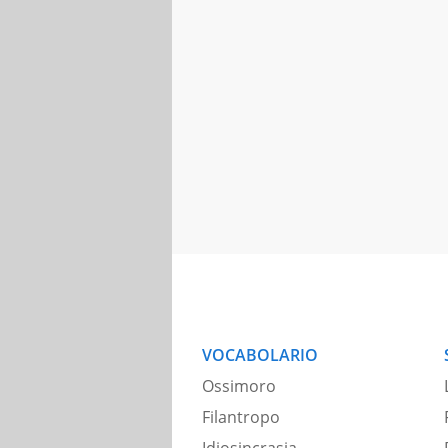
VOCABOLARIO
Ossimoro
Filantropo