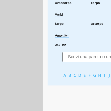
avancorpo
corpo
Verbi
tarpo
accorpo
Aggettivi
acarpo
A
B
C
D
E
F
G
H
I
J