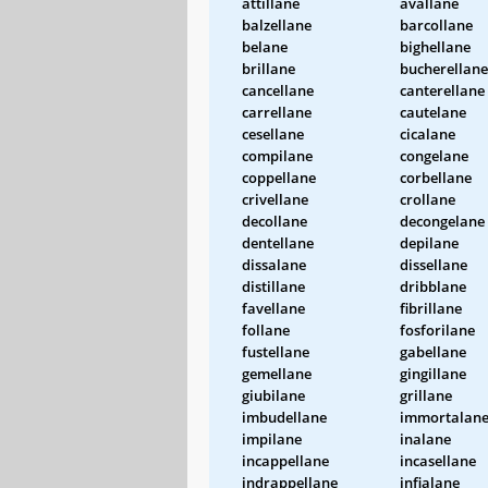
attillane
avallane
balzellane
barcollane
belane
bighellane
brillane
bucherellane
cancellane
canterellane
carrellane
cautelane
cesellane
cicalane
compilane
congelane
coppellane
corbellane
crivellane
crollane
decollane
decongelane
dentellane
depilane
dissalane
dissellane
distillane
dribblane
favellane
fibrillane
follane
fosforilane
fustellane
gabellane
gemellane
gingillane
giubilane
grillane
imbudellane
immortalan
impilane
inalane
incappellane
incasellane
indrappellane
infialane