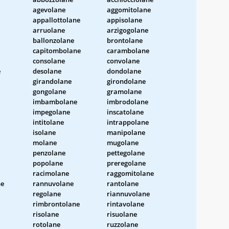
agevolane
aggomitolane
appallottolane
appisolane
arruolane
arzigogolane
ballonzolane
brontolane
capitombolane
carambolane
consolane
convolane
e
desolane
dondolane
girandolane
girondolane
gongolane
gramolane
imbambolane
imbrodolane
impegolane
inscatolane
intitolane
intrappolane
isolane
manipolane
molane
mugolane
penzolane
pettegolane
popolane
preregolane
racimolane
raggomitolane
ne
rannuvolane
rantolane
regolane
riannuvolane
rimbrontolane
rintavolane
risolane
risuolane
rotolane
ruzzolane