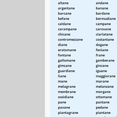
altane
andane
argentane
banane
barcane
bardane
befane
bermudiane
caldane
campane
carampane
carovane
chicane
ciarlatane
contromezzane
costantane
diane
dogane
erotomane
feniane
fontane
frane
gallomane
gamberane
gimcane
gincane
guardiane
iguane
liane
maggiorane
mane
marane
melagrane
melanzane
membrane
morgane
ossidiane
ottomane
pane
pantane
pavane
pedane
piantagrane
piantane