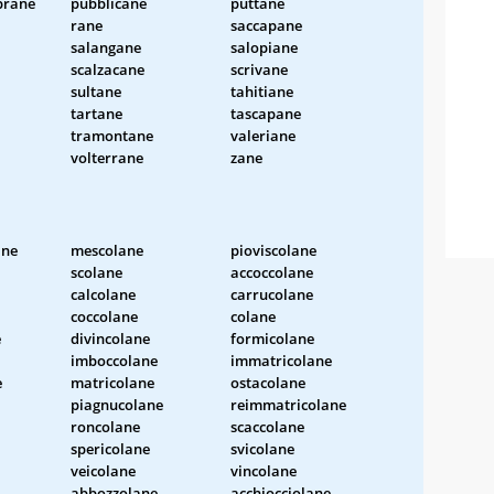
rane
pubblicane
puttane
rane
saccapane
salangane
salopiane
scalzacane
scrivane
sultane
tahitiane
tartane
tascapane
tramontane
valeriane
volterrane
zane
ane
mescolane
pioviscolane
scolane
accoccolane
calcolane
carrucolane
coccolane
colane
e
divincolane
formicolane
imboccolane
immatricolane
e
matricolane
ostacolane
piagnucolane
reimmatricolane
roncolane
scaccolane
spericolane
svicolane
veicolane
vincolane
abbozzolane
acchiocciolane