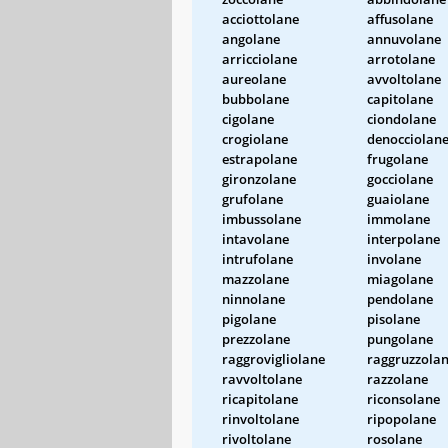
acciottolane
affusolane
angolane
annuvolane
arricciolane
arrotolane
aureolane
avvoltolane
bubbolane
capitolane
cigolane
ciondolane
crogiolane
denocciolan
estrapolane
frugolane
gironzolane
gocciolane
grufolane
guaiolane
imbussolane
immolane
intavolane
interpolane
intrufolane
involane
mazzolane
miagolane
ninnolane
pendolane
pigolane
pisolane
prezzolane
pungolane
raggrovigliolane
raggruzzola
ravvoltolane
razzolane
ricapitolane
riconsolane
rinvoltolane
ripopolane
rivoltolane
rosolane