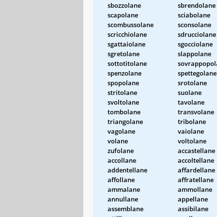
sbozzolane
sbrendolane
scapolane
sciabolane
scombussolane
sconsolane
scricchiolane
sdrucciolane
sgattaiolane
sgocciolane
sgretolane
slappolane
sottotitolane
sovrappopol
spenzolane
spettegolane
spopolane
srotolane
stritolane
suolane
svoltolane
tavolane
tombolane
transvolane
triangolane
tribolane
vagolane
vaiolane
volane
voltolane
zufolane
accastellane
accollane
accoltellane
addentellane
affardellane
affollane
affratellane
ammalane
ammollane
annullane
appellane
assemblane
assibilane