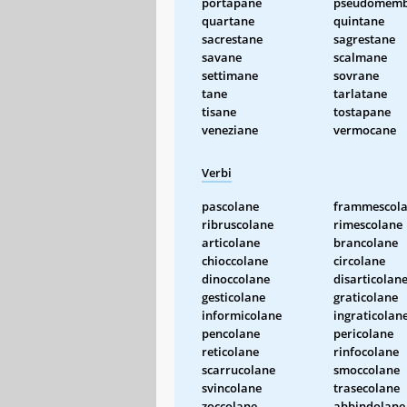
portapane
pseudomemb
quartane
quintane
sacrestane
sagrestane
savane
scalmane
settimane
sovrane
tane
tarlatane
tisane
tostapane
veneziane
vermocane
Verbi
pascolane
frammescol
ribruscolane
rimescolane
articolane
brancolane
chioccolane
circolane
dinoccolane
disarticolan
gesticolane
graticolane
informicolane
ingraticolan
pencolane
pericolane
reticolane
rinfocolane
scarrucolane
smoccolane
svincolane
trasecolane
zoccolane
abbindolane