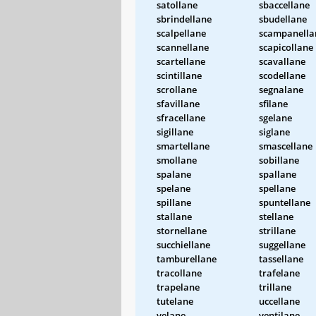
satollane
sbaccellane
sbrindellane
sbudellane
scalpellane
scampanella
scannellane
scapicollane
scartellane
scavallane
scintillane
scodellane
scrollane
segnalane
sfavillane
sfilane
sfracellane
sgelane
sigillane
siglane
smartellane
smascellane
smollane
sobillane
spalane
spallane
spelane
spellane
spillane
spuntellane
stallane
stellane
stornellane
strillane
succhiellane
suggellane
tamburellane
tassellane
tracollane
trafelane
trapelane
trillane
tutelane
uccellane
velane
ventilane