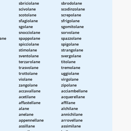
sbriciolane
sbrodolane
scivolane
scodinzolane
scotolane
screpolane
sfagiolane
sfrigolane
sgolane
sgomitolane
snocciolane
sorvolane
ane
spappolane
spazzolane
spicciolane
spigolane
stimolane
strangolane
sventolane
svergolane
terzarolane
titolane
trasvolane
tremolane
trottolane
uggiolane
violane
virgolane
zangolane
zipolane
accavallane
acciambellane
acetilane
acquerellane
affastellane
affilane
alane
alchilane
anelane
annichilane
appennellane
arrovellane
assillane
assimilane