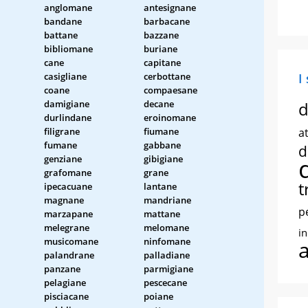
anglomane
antesignane
bandane
barbacane
battane
bazzane
bibliomane
buriane
cane
capitane
casigliane
cerbottane
I
coane
compaesane
damigiane
decane
d
durlindane
eroinomane
filigrane
fiumane
at
fumane
gabbane
d
genziane
gibigiane
grafomane
grane
t
ipecacuane
lantane
magnane
mandriane
p
marzapane
mattane
melegrane
melomane
i
musicomane
ninfomane
palandrane
palladiane
panzane
parmigiane
pelagiane
pescecane
pisciacane
poiane