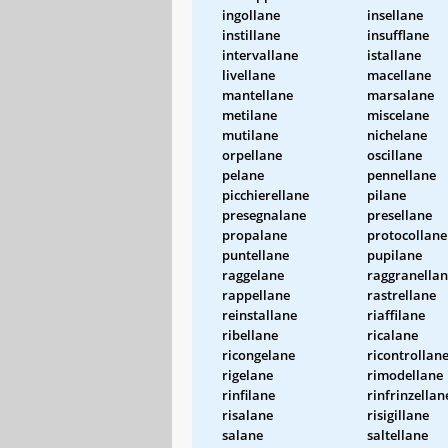
ingollane
insellane
instillane
insufflane
intervallane
istallane
livellane
macellane
mantellane
marsalane
metilane
miscelane
mutilane
nichelane
orpellane
oscillane
pelane
pennellane
picchierellane
pilane
presegnalane
presellane
propalane
protocollane
puntellane
pupilane
raggelane
raggranella
rappellane
rastrellane
reinstallane
riaffilane
ribellane
ricalane
ricongelane
ricontrollan
rigelane
rimodellane
rinfilane
rinfrinzellan
risalane
risigillane
salane
saltellane