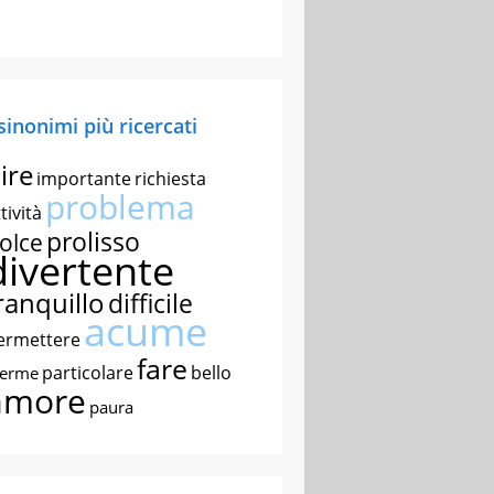
 sinonimi più ricercati
ire
importante
richiesta
problema
tività
prolisso
olce
divertente
ranquillo
difficile
acume
ermettere
fare
particolare
bello
nerme
amore
paura