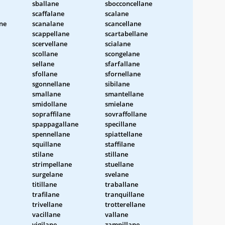
sballane
sbocconcellane
scaffalane
scalane
ne
scanalane
scancellane
scappellane
scartabellane
scervellane
scialane
scollane
scongelane
sellane
sfarfallane
sfollane
sfornellane
sgonnellane
sibilane
smallane
smantellane
smidollane
smielane
sopraffilane
sovraffollane
spappagallane
specillane
spennellane
spiattellane
squillane
staffilane
stilane
stillane
strimpellane
stuellane
surgelane
svelane
titillane
traballane
trafilane
tranquillane
trivellane
trotterellane
vacillane
vallane
vigilane
zampillane