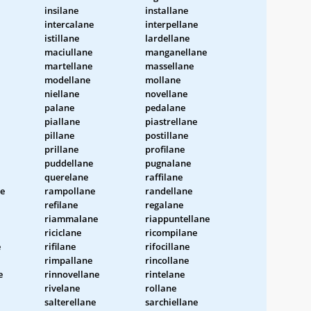
insilane
installane
intercalane
interpellane
istillane
lardellane
maciullane
manganellane
martellane
massellane
modellane
mollane
niellane
novellane
palane
pedalane
piallane
piastrellane
pillane
postillane
prillane
profilane
puddellane
pugnalane
querelane
raffilane
ne
rampollane
randellane
refilane
regalane
riammalane
riappuntellane
riciclane
ricompilane
e
rifilane
rifocillane
rimpallane
rincollane
e
rinnovellane
rintelane
rivelane
rollane
salterellane
sarchiellane