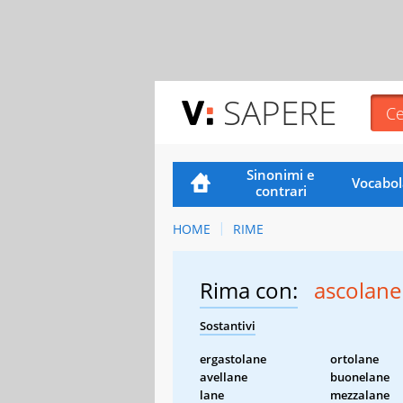
SAPERE
Sinonimi e
Vocabol
contrari
HOME
RIME
Rima con:
ascolane
Sostantivi
ergastolane
ortolane
avellane
buonelane
lane
mezzalane