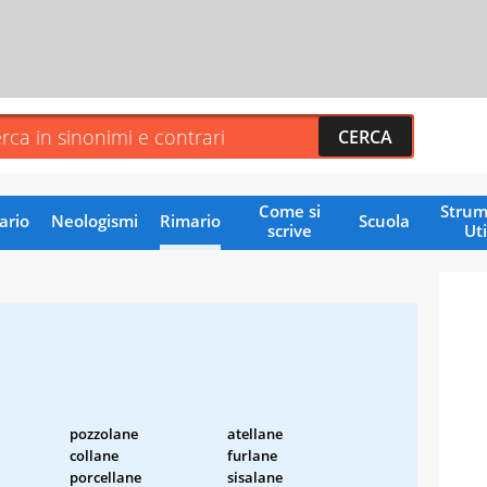
Come si
Strum
ario
Neologismi
Rimario
Scuola
scrive
Uti
pozzolane
atellane
collane
furlane
porcellane
sisalane