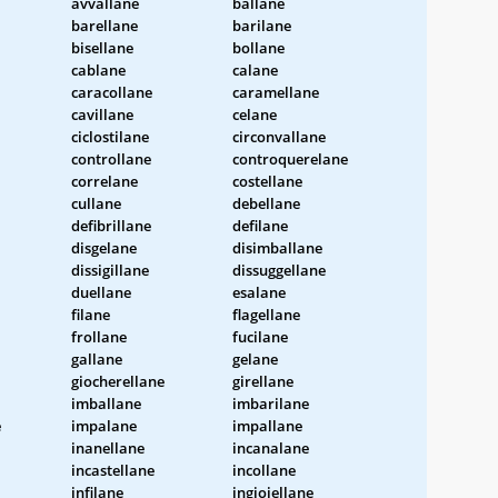
avvallane
ballane
barellane
barilane
bisellane
bollane
cablane
calane
caracollane
caramellane
cavillane
celane
ciclostilane
circonvallane
controllane
controquerelane
correlane
costellane
cullane
debellane
defibrillane
defilane
disgelane
disimballane
dissigillane
dissuggellane
duellane
esalane
filane
flagellane
frollane
fucilane
gallane
gelane
giocherellane
girellane
imballane
imbarilane
e
impalane
impallane
inanellane
incanalane
incastellane
incollane
infilane
ingioiellane