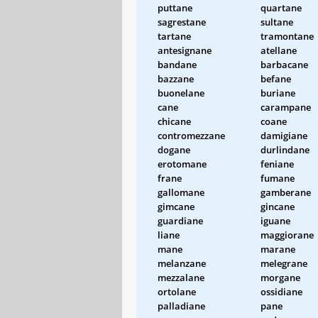
puttane
quartane
sagrestane
sultane
tartane
tramontane
antesignane
atellane
bandane
barbacane
bazzane
befane
buonelane
buriane
cane
carampane
chicane
coane
contromezzane
damigiane
dogane
durlindane
erotomane
feniane
frane
fumane
gallomane
gamberane
gimcane
gincane
guardiane
iguane
liane
maggiorane
mane
marane
melanzane
melegrane
mezzalane
morgane
ortolane
ossidiane
palladiane
pane