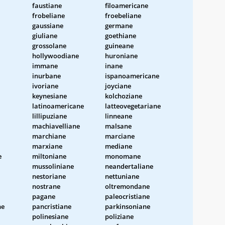
faustiane
filoamericane
frobeliane
froebeliane
gaussiane
germane
giuliane
goethiane
grossolane
guineane
hollywoodiane
huroniane
immane
inane
inurbane
ispanoamericane
ivoriane
joyciane
keynesiane
kolchoziane
latinoamericane
latteovegetariane
lillipuziane
linneane
machiavelliane
malsane
marchiane
marciane
marxiane
mediane
e
miltoniane
monomane
mussoliniane
neandertaliane
nestoriane
nettuniane
nostrane
oltremondane
pagane
paleocristiane
ne
pancristiane
parkinsoniane
polinesiane
poliziane