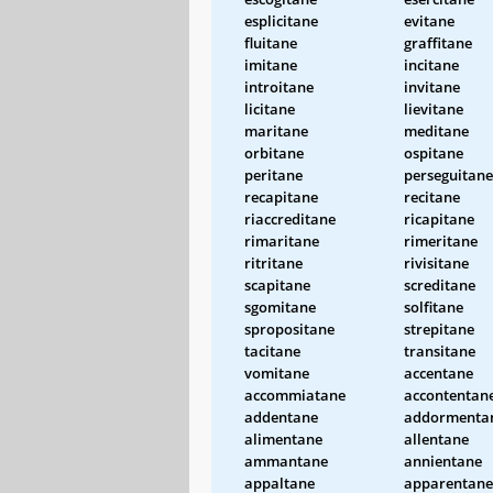
esplicitane
evitane
fluitane
graffitane
imitane
incitane
introitane
invitane
licitane
lievitane
maritane
meditane
orbitane
ospitane
peritane
perseguitane
recapitane
recitane
riaccreditane
ricapitane
rimaritane
rimeritane
ritritane
rivisitane
scapitane
screditane
sgomitane
solfitane
spropositane
strepitane
tacitane
transitane
vomitane
accentane
accommiatane
accontentan
addentane
addormenta
alimentane
allentane
ammantane
annientane
appaltane
apparentane