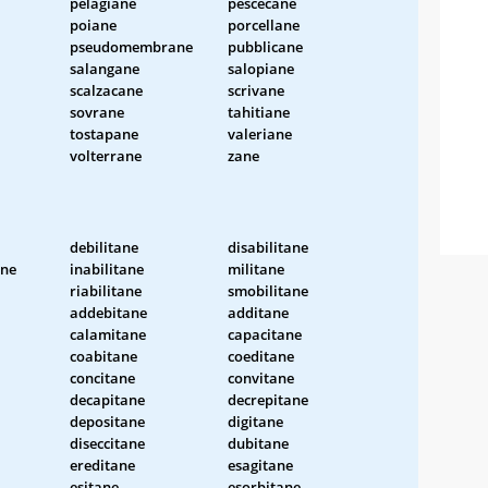
pelagiane
pescecane
poiane
porcellane
pseudomembrane
pubblicane
salangane
salopiane
scalzacane
scrivane
sovrane
tahitiane
tostapane
valeriane
volterrane
zane
debilitane
disabilitane
ane
inabilitane
militane
riabilitane
smobilitane
addebitane
additane
calamitane
capacitane
coabitane
coeditane
concitane
convitane
decapitane
decrepitane
depositane
digitane
diseccitane
dubitane
ereditane
esagitane
esitane
esorbitane