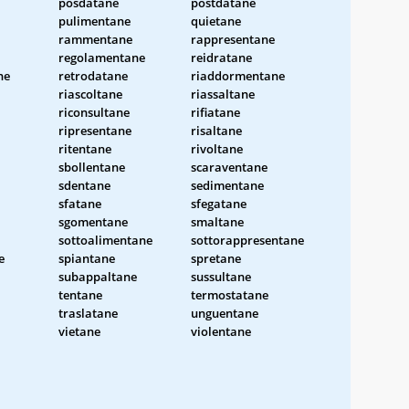
posdatane
postdatane
pulimentane
quietane
rammentane
rappresentane
regolamentane
reidratane
ne
retrodatane
riaddormentane
riascoltane
riassaltane
riconsultane
rifiatane
ripresentane
risaltane
ritentane
rivoltane
sbollentane
scaraventane
sdentane
sedimentane
sfatane
sfegatane
sgomentane
smaltane
sottoalimentane
sottorappresentane
e
spiantane
spretane
subappaltane
sussultane
tentane
termostatane
traslatane
unguentane
vietane
violentane