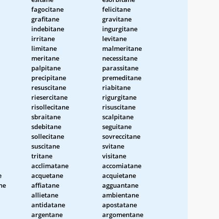
fagocitane
felicitane
grafitane
gravitane
indebitane
ingurgitane
irritane
levitane
limitane
malmeritane
meritane
necessitane
palpitane
parassitane
precipitane
premeditane
resuscitane
riabitane
riesercitane
rigurgitane
risollecitane
risuscitane
sbraitane
scalpitane
sdebitane
seguitane
sollecitane
sovreccitane
suscitane
svitane
tritane
visitane
acclimatane
accomiatane
e
acquetane
acquietane
ne
affiatane
agguantane
allietane
ambientane
antidatane
apostatane
argentane
argomentane