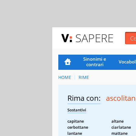
SAPERE
Sinonimi e
Vocabol
contrari
HOME
RIME
Rima con:
ascolita
Sostantivi
capitane
altane
cerbottane
ciarlatane
lantane
mattane