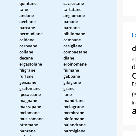
quintane
sacrestane
tane
tarlatane
andane
anglomane
avellane
banane
barcane
bardane
bermudiane
bibliomane
I
caldane
campane
carovane
casigliane
d
collane
compaesane
decane
diane
at
ergastolane
eroinomane
d
filigrane
fiumane
furlane
gabbane
t
genziane
gibigiane
grafomane
grane
p
ipecacuane
lane
magnane
mandriane
i
marzapane
melagrane
melomane
membrane
musicomane
ninfomane
ottomane
palandrane
panzane
parmigiane