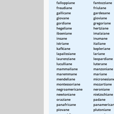
falloppiane
fantozziane
freudiane
friulane
gallicane
gardesane
giovane
gioviane
gordiane
gregoriane
hegeliane
hertziane
ibseniane
imalaiane
insane
inumane
istriane
italiane
kafkiane
kepleriane
lapalissiane
lariane
laurenziane
leopardiane
luculliane
luterane
mammaliane
manzoniane
maremmane
mariane
mendeliane
micronesian
montessoriane
mozartiane
negroamericane
neroniane
newtoniane
nietzschiane
oraziane
padane
panafricane
panamerica
piovane
plutoniane