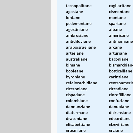
tecnopolitane
cagliaritane
agostane
cismontane
lontane
montane
pedemontane
spartane
agostiniane
albane
ambrosiane
americane
antidiluviane
antinomiane
araboisraeliane
arcane
artesiane
arturiane
australiane
baconiane
bimane
bismarchian
booleane
botticelliane
byroniane
carinziane
cefalorachidiane
centroameri
ciceroniane
circadiane
cispadane
clorofilliane
colombiane
confuciane
dannunziane
danubiane
diatermane
dickensiane
draconiane
edoardiane
elisabettiane
elzeviriane
erasmiane
erziane