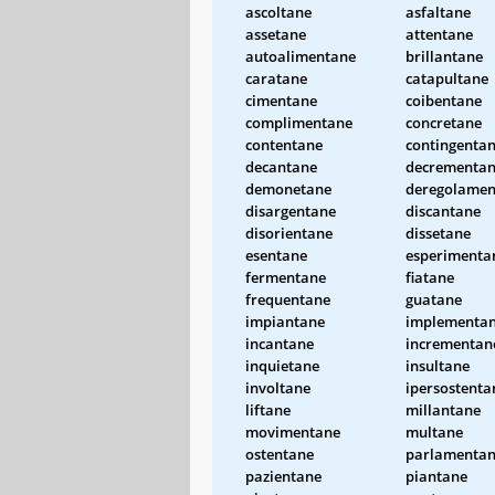
ascoltane
asfaltane
assetane
attentane
autoalimentane
brillantane
caratane
catapultane
cimentane
coibentane
complimentane
concretane
contentane
contingenta
decantane
decrementa
demonetane
deregolamen
disargentane
discantane
disorientane
dissetane
esentane
esperimenta
fermentane
fiatane
frequentane
guatane
impiantane
implementa
incantane
incrementan
inquietane
insultane
involtane
ipersostenta
liftane
millantane
movimentane
multane
ostentane
parlamenta
pazientane
piantane