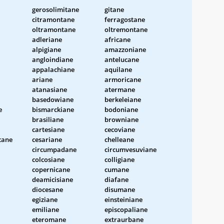
gerosolimitane
gitane
citramontane
ferragostane
oltramontane
oltremontane
adleriane
africane
alpigiane
amazzoniane
angloindiane
antelucane
appalachiane
aquilane
ariane
armoricane
atanasiane
atermane
basedowiane
berkeleiane
e
bismarckiane
bodoniane
brasiliane
browniane
cartesiane
cecoviane
cane
cesariane
chelleane
circumpadane
circumvesuviane
colcosiane
colligiane
copernicane
cumane
deamicisiane
diafane
diocesane
disumane
egiziane
einsteiniane
emiliane
episcopaliane
eteromane
extraurbane