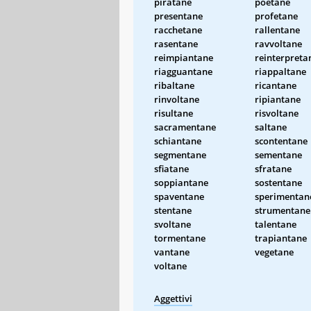
piratane
poetane
presentane
profetane
racchetane
rallentane
rasentane
ravvoltane
reimpiantane
reinterpreta
riagguantane
riappaltane
ribaltane
ricantane
rinvoltane
ripiantane
risultane
risvoltane
sacramentane
saltane
schiantane
scontentane
segmentane
sementane
sfiatane
sfratane
soppiantane
sostentane
spaventane
sperimentan
stentane
strumentane
svoltane
talentane
tormentane
trapiantane
vantane
vegetane
voltane
Aggettivi