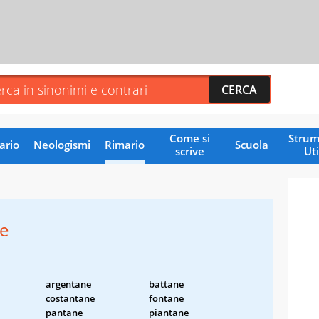
Come si
Strum
ario
Neologismi
Rimario
Scuola
scrive
Uti
ne
argentane
battane
costantane
fontane
pantane
piantane