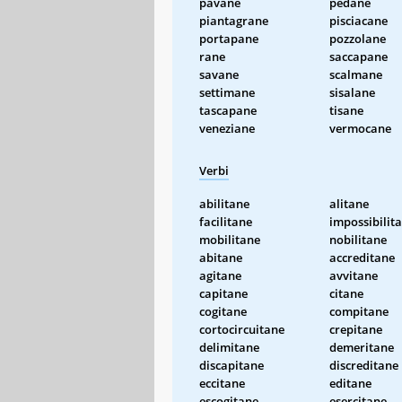
pavane
pedane
piantagrane
pisciacane
portapane
pozzolane
rane
saccapane
savane
scalmane
settimane
sisalane
tascapane
tisane
veneziane
vermocane
Verbi
abilitane
alitane
facilitane
impossibilit
mobilitane
nobilitane
abitane
accreditane
agitane
avvitane
capitane
citane
cogitane
compitane
cortocircuitane
crepitane
delimitane
demeritane
discapitane
discreditane
eccitane
editane
escogitane
esercitane