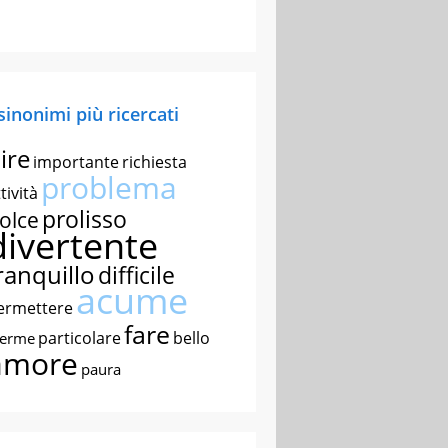
 sinonimi più ricercati
ire
importante
richiesta
problema
tività
prolisso
olce
divertente
ranquillo
difficile
acume
ermettere
fare
particolare
bello
nerme
amore
paura