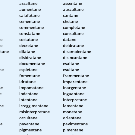
assaltane
assentane
aumentane
auscultane
calafatane
cantane
cementane
chetane
commentane
completane
constatane
consultane
ne
costatane
datane
ne
decretane
deidratane
tane
dilatane
disambientane
disidratane
disincantane
documentane
esaltane
ne
espletane
esultane
fomentane
frammentane
idratane
imparentane
ne
impomatane
inargentane
e
indentane
inguantane
intentane
interpretane
ne
irreggimentane
lamentane
misinterpretane
monetane
occultane
orientane
ne
paventane
pavimentane
pigmentane
pimentane