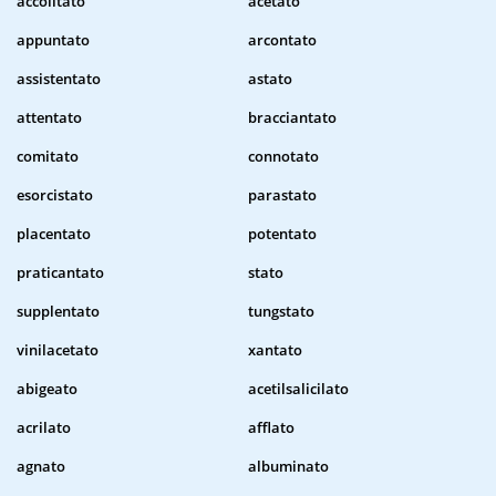
accolitato
acetato
appuntato
arcontato
assistentato
astato
attentato
bracciantato
comitato
connotato
esorcistato
parastato
placentato
potentato
praticantato
stato
supplentato
tungstato
vinilacetato
xantato
abigeato
acetilsalicilato
acrilato
afflato
agnato
albuminato