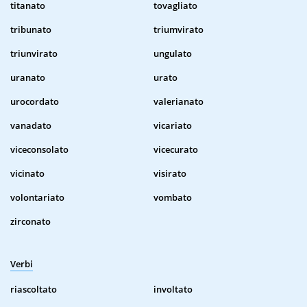
titanato
tovagliato
tribunato
triumvirato
triunvirato
ungulato
uranato
urato
urocordato
valerianato
vanadato
vicariato
viceconsolato
vicecurato
vicinato
visirato
volontariato
vombato
zirconato
Verbi
riascoltato
involtato