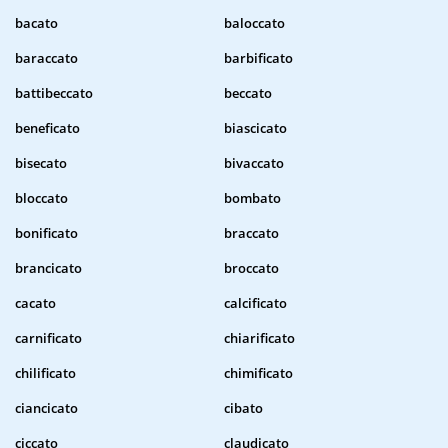
bacato
baloccato
baraccato
barbificato
battibeccato
beccato
beneficato
biascicato
bisecato
bivaccato
bloccato
bombato
bonificato
braccato
brancicato
broccato
cacato
calcificato
carnificato
chiarificato
chilificato
chimificato
ciancicato
cibato
ciccato
claudicato