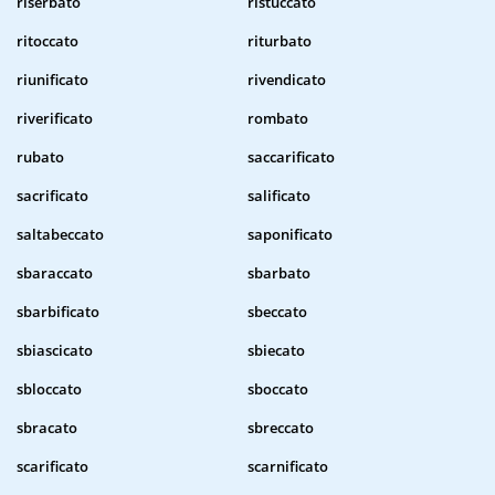
riserbato
ristuccato
ritoccato
riturbato
riunificato
rivendicato
riverificato
rombato
rubato
saccarificato
sacrificato
salificato
saltabeccato
saponificato
sbaraccato
sbarbato
sbarbificato
sbeccato
sbiascicato
sbiecato
sbloccato
sboccato
sbracato
sbreccato
scarificato
scarnificato