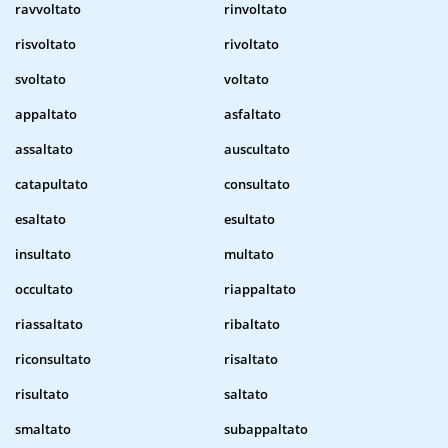
ravvoltato
rinvoltato
risvoltato
rivoltato
svoltato
voltato
appaltato
asfaltato
assaltato
auscultato
catapultato
consultato
esaltato
esultato
insultato
multato
occultato
riappaltato
riassaltato
ribaltato
riconsultato
risaltato
risultato
saltato
smaltato
subappaltato