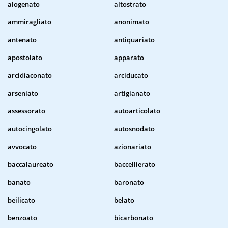
alogenato
altostrato
ammiragliato
anonimato
antenato
antiquariato
apostolato
apparato
arcidiaconato
arciducato
arseniato
artigianato
assessorato
autoarticolato
autocingolato
autosnodato
avvocato
azionariato
baccalaureato
baccellierato
banato
baronato
beilicato
belato
benzoato
bicarbonato