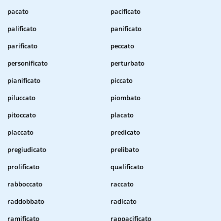
pacato
pacificato
palificato
panificato
parificato
peccato
personificato
perturbato
pianificato
piccato
piluccato
piombato
pitoccato
placato
placcato
predicato
pregiudicato
prelibato
prolificato
qualificato
rabboccato
raccato
raddobbato
radicato
ramificato
rappacificato