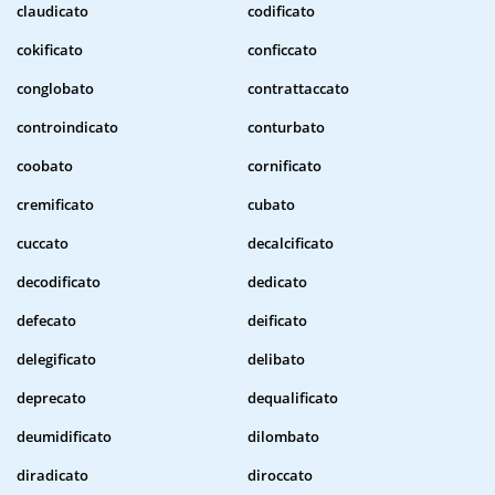
claudicato
codificato
cokificato
conficcato
conglobato
contrattaccato
controindicato
conturbato
coobato
cornificato
cremificato
cubato
cuccato
decalcificato
decodificato
dedicato
defecato
deificato
delegificato
delibato
deprecato
dequalificato
deumidificato
dilombato
diradicato
diroccato