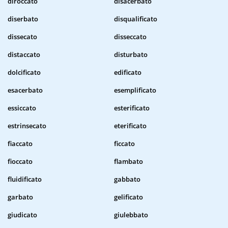
diroccato
disacerbato
diserbato
disqualificato
dissecato
disseccato
distaccato
disturbato
dolcificato
edificato
esacerbato
esemplificato
essiccato
esterificato
estrinsecato
eterificato
fiaccato
ficcato
fioccato
flambato
fluidificato
gabbato
garbato
gelificato
giudicato
giulebbato