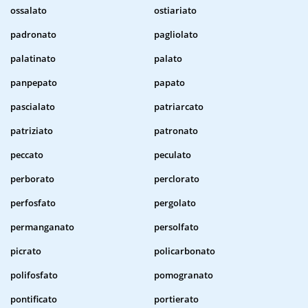
ossalato
ostiariato
padronato
pagliolato
palatinato
palato
panpepato
papato
pascialato
patriarcato
patriziato
patronato
peccato
peculato
perborato
perclorato
perfosfato
pergolato
permanganato
persolfato
picrato
policarbonato
polifosfato
pomogranato
pontificato
portierato