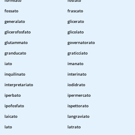
formiato
fosfato
fossato
frascato
generalato
glicerato
glicerofosfato
glicolato
glutammato
governatorato
granducato
graticciato
iato
imanato
inquilinato
interinato
interpretariato
iodidrato
iperbato
ipermercato
ipofosfato
ispettorato
laicato
langraviato
lato
latrato