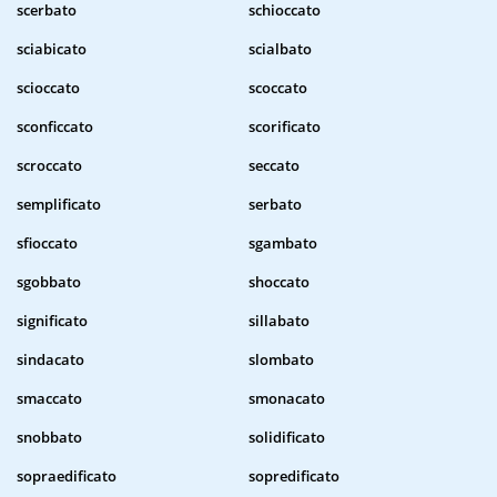
scerbato
schioccato
sciabicato
scialbato
scioccato
scoccato
sconficcato
scorificato
scroccato
seccato
semplificato
serbato
sfioccato
sgambato
sgobbato
shoccato
significato
sillabato
sindacato
slombato
smaccato
smonacato
snobbato
solidificato
sopraedificato
sopredificato