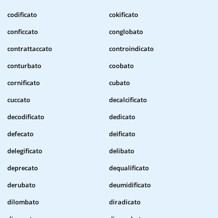
codificato
cokificato
conficcato
conglobato
contrattaccato
controindicato
conturbato
coobato
cornificato
cubato
cuccato
decalcificato
decodificato
dedicato
defecato
deificato
delegificato
delibato
deprecato
dequalificato
derubato
deumidificato
dilombato
diradicato