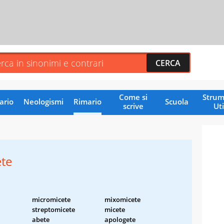
Come si
Strum
ario
Neologismi
Rimario
Scuola
scrive
Uti
te
micromicete
mixomicete
streptomicete
micete
abete
apologete