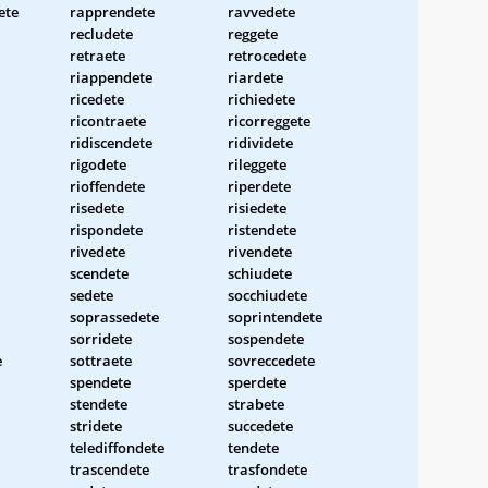
ete
rapprendete
ravvedete
recludete
reggete
retraete
retrocedete
riappendete
riardete
ricedete
richiedete
ricontraete
ricorreggete
ridiscendete
ridividete
rigodete
rileggete
rioffendete
riperdete
risedete
risiedete
rispondete
ristendete
rivedete
rivendete
scendete
schiudete
sedete
socchiudete
soprassedete
soprintendete
sorridete
sospendete
e
sottraete
sovreccedete
spendete
sperdete
stendete
strabete
stridete
succedete
telediffondete
tendete
trascendete
trasfondete