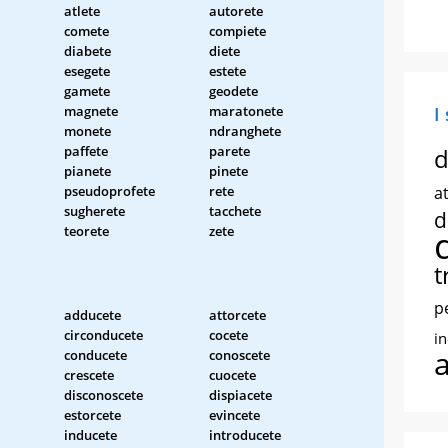
atlete
autorete
comete
compiete
diabete
diete
esegete
estete
gamete
geodete
magnete
maratonete
I
monete
ndranghete
paffete
parete
d
pianete
pinete
pseudoprofete
rete
at
sugherete
tacchete
d
teorete
zete
t
p
adducete
attorcete
circonducete
cocete
i
conducete
conoscete
crescete
cuocete
disconoscete
dispiacete
estorcete
evincete
inducete
introducete