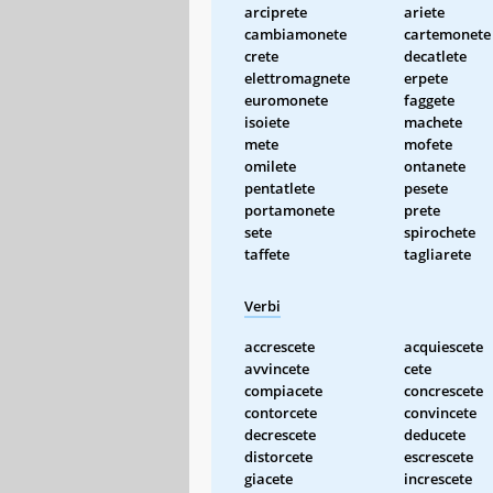
arciprete
ariete
cambiamonete
cartemonete
crete
decatlete
elettromagnete
erpete
euromonete
faggete
isoiete
machete
mete
mofete
omilete
ontanete
pentatlete
pesete
portamonete
prete
sete
spirochete
taffete
tagliarete
Verbi
accrescete
acquiescete
avvincete
cete
compiacete
concrescete
contorcete
convincete
decrescete
deducete
distorcete
escrescete
giacete
increscete