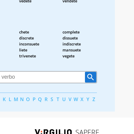
vedete
vendete
chete
complete
discrete
dissuete
inconsuete
indiscrete
liete
mansuete
trivenete
vegete
K
L
M
N
O
P
Q
R
S
T
U
V
W
X
Y
Z
SAPERE