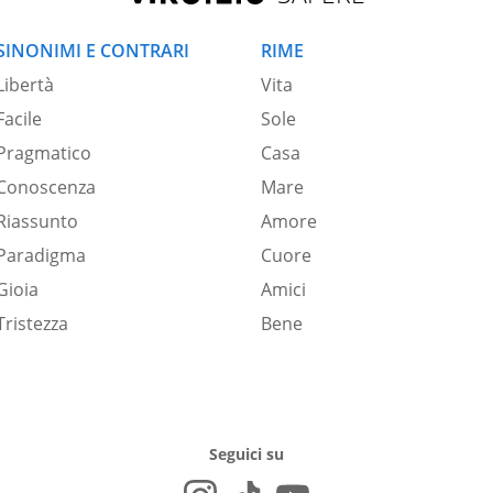
SINONIMI E CONTRARI
RIME
Libertà
Vita
Facile
Sole
Pragmatico
Casa
Conoscenza
Mare
Riassunto
Amore
Paradigma
Cuore
Gioia
Amici
Tristezza
Bene
Seguici su