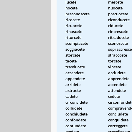
lucete
mescete
nocete
nuocete
preconoscete
precuocete
ricocete
riconducete
ricuocete
riducete
rinascete
rincrescete
ritorcete
ritraducete
scompiacete
sconoscete
soggiacete
sopraccresce
storcete
stracocete
tacete
torcete
trasducete
vincete
accendete
accludete
appendete
apprendete
arridete
ascendete
astraete
attendete
cadete
cedete
circoncidete
circonfondet
colludete
compravend
conchiudete
concludete
confondete
conquidete
contundete
correggete
credete
crocefiggete