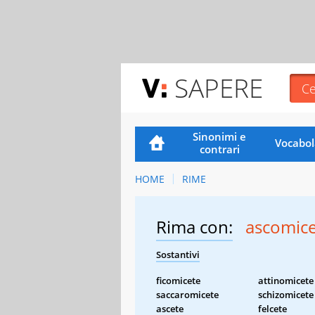
SAPERE
Sinonimi e
Vocabol
contrari
HOME
RIME
Rima con:
ascomice
Sostantivi
ficomicete
attinomicete
saccaromicete
schizomicete
ascete
felcete