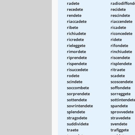
radete
radiodiffond
recedete
recidete
rendete
rescindete
riaccadete
riaccendete
ribete
ricadete
richiudete
riconcedete
ricredete
ridete
rieleggete
rifondete
rimordete
rinchiudete
riprendete
riscendete
rispendete
risplendete
risuccedete
ritraete
rodete
scadete
scindete
scoscendete
soccombete
soffondete
sorprendete
sorreggete
sottendete
sottintendet
sovrintendete
spandete
splendete
sprovvedete
stragodete
stravedete
suddividete
svendete
traete
trafiggete