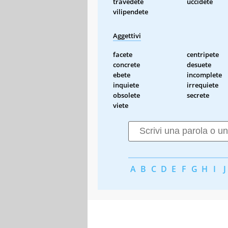
travedete
uccidete
vilipendete
Aggettivi
facete
centripete
concrete
desuete
ebete
incomplete
inquiete
irrequiete
obsolete
secrete
viete
A
B
C
D
E
F
G
H
I
J