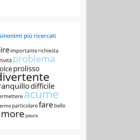
 sinonimi più ricercati
ire
importante
richiesta
problema
tività
prolisso
olce
divertente
ranquillo
difficile
acume
ermettere
fare
particolare
bello
nerme
amore
paura