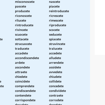
misconoscete
nascete
pascete
piacete
producete
reintroducete
riconoscete
ricrescete
rilucete
rimescete
rintroducete
riproducete
rivincete
scocete
scuocete
seducete
te
sottacete
spiacete
stracuocete
stravincete
traducete
tralucete
accadete
accedete
accondiscendete
alludete
ardete
arrendete
ascondete
assidete
attraete
avvedete
chiedete
chiudete
e
coincidete
collidete
ete
comprendete
concedete
condiscendete
condividete
contendete
contraete
corrispondete
corrodete
decadete
decedete