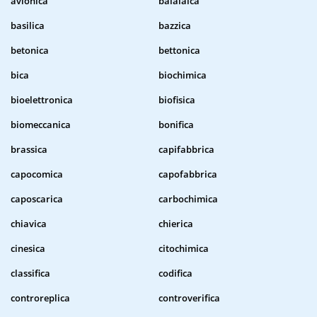
avionica
balalaica
basilica
bazzica
betonica
bettonica
bica
biochimica
bioelettronica
biofisica
biomeccanica
bonifica
brassica
capifabbrica
capocomica
capofabbrica
caposcarica
carbochimica
chiavica
chierica
cinesica
citochimica
classifica
codifica
controreplica
controverifica