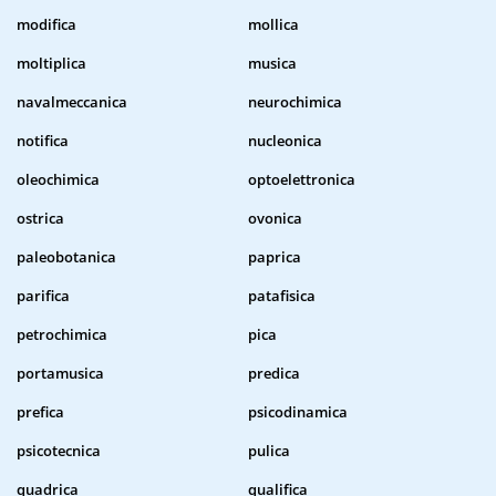
modifica
mollica
moltiplica
musica
navalmeccanica
neurochimica
notifica
nucleonica
oleochimica
optoelettronica
ostrica
ovonica
paleobotanica
paprica
parifica
patafisica
petrochimica
pica
portamusica
predica
prefica
psicodinamica
psicotecnica
pulica
quadrica
qualifica