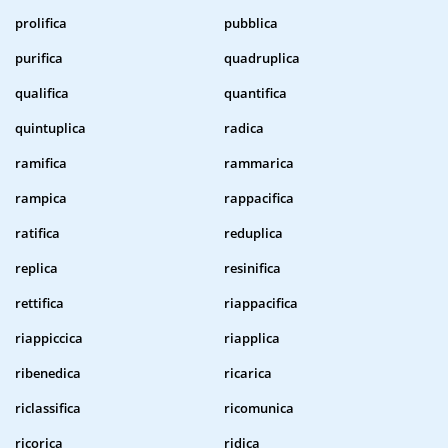
prolifica
pubblica
purifica
quadruplica
qualifica
quantifica
quintuplica
radica
ramifica
rammarica
rampica
rappacifica
ratifica
reduplica
replica
resinifica
rettifica
riappacifica
riappiccica
riapplica
ribenedica
ricarica
riclassifica
ricomunica
ricorica
ridica