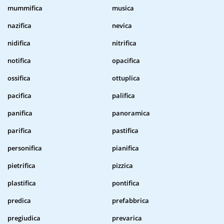
mummifica
musica
nazifica
nevica
nidifica
nitrifica
notifica
opacifica
ossifica
ottuplica
pacifica
palifica
panifica
panoramica
parifica
pastifica
personifica
pianifica
pietrifica
pizzica
plastifica
pontifica
predica
prefabbrica
pregiudica
prevarica