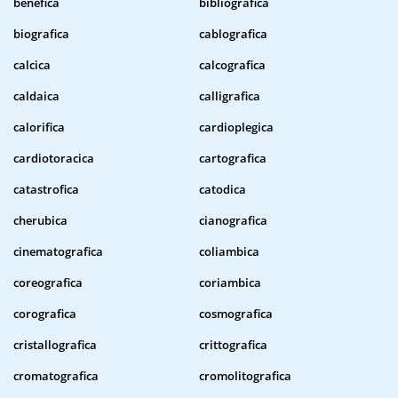
benefica
bibliografica
biografica
cablografica
calcica
calcografica
caldaica
calligrafica
calorifica
cardioplegica
cardiotoracica
cartografica
catastrofica
catodica
cherubica
cianografica
cinematografica
coliambica
coreografica
coriambica
corografica
cosmografica
cristallografica
crittografica
cromatografica
cromolitografica