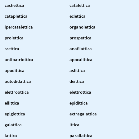
cachettica
catalettica
cataplettica
eclettica
ipercatalettica
organolettica
prolettica
prospettica
scettica
anafilattica
antipatriottica
apocalittica
apodittica
asfittica
autodidattica
deittica
elettroottica
elettrottica
ellittica
epidittica
epiglottica
extragalattica
galattica
ittica
lattica
parallattica