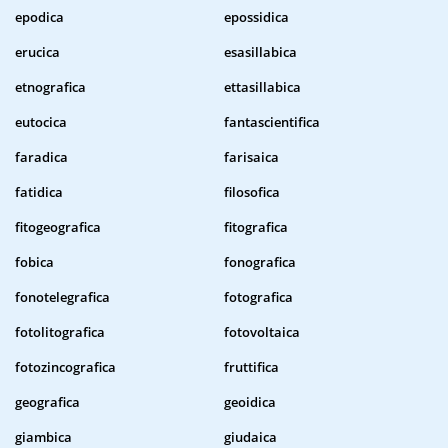
epodica
epossidica
erucica
esasillabica
etnografica
ettasillabica
eutocica
fantascientifica
faradica
farisaica
fatidica
filosofica
fitogeografica
fitografica
fobica
fonografica
fonotelegrafica
fotografica
fotolitografica
fotovoltaica
fotozincografica
fruttifica
geografica
geoidica
giambica
giudaica