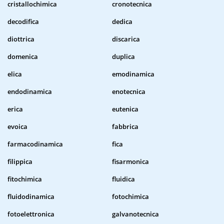
cristallochimica
cronotecnica
decodifica
dedica
diottrica
discarica
domenica
duplica
elica
emodinamica
endodinamica
enotecnica
erica
eutenica
evoica
fabbrica
farmacodinamica
fica
filippica
fisarmonica
fitochimica
fluidica
fluidodinamica
fotochimica
fotoelettronica
galvanotecnica