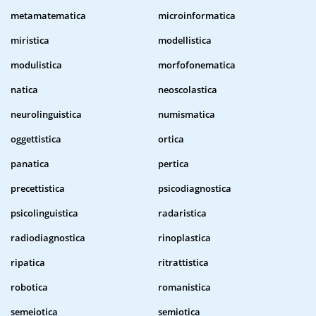
metamatematica
microinformatica
miristica
modellistica
modulistica
morfofonematica
natica
neoscolastica
neurolinguistica
numismatica
oggettistica
ortica
panatica
pertica
precettistica
psicodiagnostica
psicolinguistica
radaristica
radiodiagnostica
rinoplastica
ripatica
ritrattistica
robotica
romanistica
semeiotica
semiotica