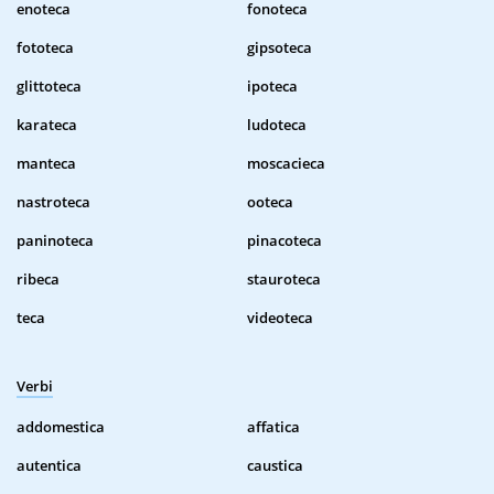
enoteca
fonoteca
fototeca
gipsoteca
glittoteca
ipoteca
karateca
ludoteca
manteca
moscacieca
nastroteca
ooteca
paninoteca
pinacoteca
ribeca
stauroteca
teca
videoteca
Verbi
addomestica
affatica
autentica
caustica