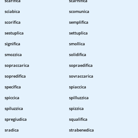
scarifica
scarnifica
sciabica
scomunica
scorifica
semplifica
sestuplica
settuplica
significa
smollica
smozzica
solidifica
sopraccarica
sopraedifica
sopredifica
sovraccarica
specifica
spiaccica
spiccica
spilluzzica
spiluzzica
spizzica
spregiudica
squalifica
sradica
strabenedica