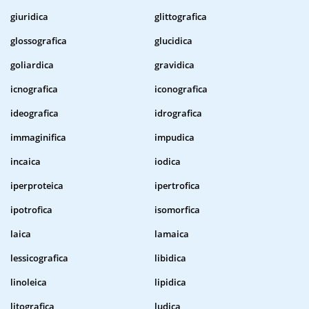
giuridica
glittografica
glossografica
glucidica
goliardica
gravidica
icnografica
iconografica
ideografica
idrografica
immaginifica
impudica
incaica
iodica
iperproteica
ipertrofica
ipotrofica
isomorfica
laica
lamaica
lessicografica
libidica
linoleica
lipidica
litografica
ludica