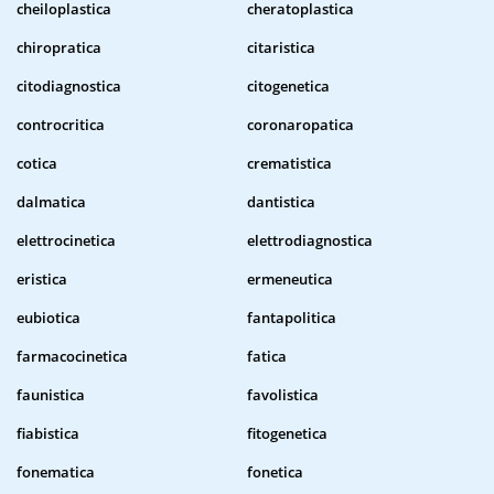
cheiloplastica
cheratoplastica
chiropratica
citaristica
citodiagnostica
citogenetica
controcritica
coronaropatica
cotica
crematistica
dalmatica
dantistica
elettrocinetica
elettrodiagnostica
eristica
ermeneutica
eubiotica
fantapolitica
farmacocinetica
fatica
faunistica
favolistica
fiabistica
fitogenetica
fonematica
fonetica