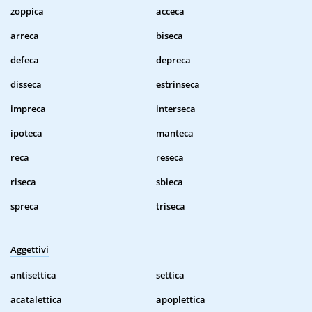
zoppica
acceca
arreca
biseca
defeca
depreca
disseca
estrinseca
impreca
interseca
ipoteca
manteca
reca
reseca
riseca
sbieca
spreca
triseca
Aggettivi
antisettica
settica
acatalettica
apoplettica