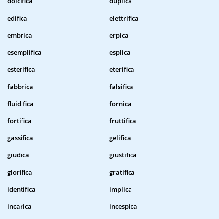
dolcifica
duplica
edifica
elettrifica
embrica
erpica
esemplifica
esplica
esterifica
eterifica
fabbrica
falsifica
fluidifica
fornica
fortifica
fruttifica
gassifica
gelifica
giudica
giustifica
glorifica
gratifica
identifica
implica
incarica
incespica