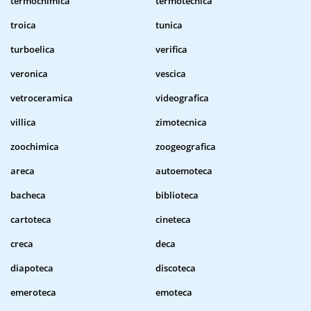
termochimica
termotecnica
troica
tunica
turboelica
verifica
veronica
vescica
vetroceramica
videografica
villica
zimotecnica
zoochimica
zoogeografica
areca
autoemoteca
bacheca
biblioteca
cartoteca
cineteca
creca
deca
diapoteca
discoteca
emeroteca
emoteca