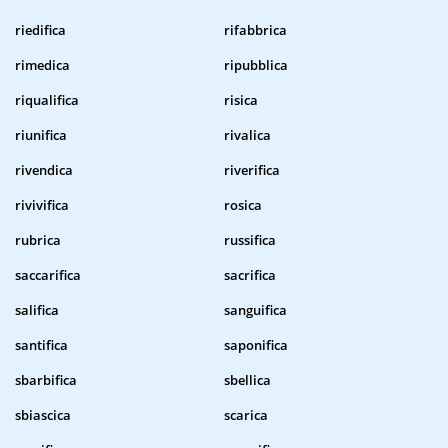
riedifica
rifabbrica
rimedica
ripubblica
riqualifica
risica
riunifica
rivalica
rivendica
riverifica
rivivifica
rosica
rubrica
russifica
saccarifica
sacrifica
salifica
sanguifica
santifica
saponifica
sbarbifica
sbellica
sbiascica
scarica