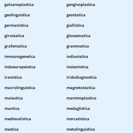
galvanoplastica
gengivoplastica
geolinguistica
geostatica
germanistica
giallistica
girostatica
glossematica
grafematica
grammatica
immunogenetica
indianistica
indoeuropeistica
insiemistica
iranistica
iridodiagnostica
macrolinguistica
magnetostatica
maieutica
mammoplastica
mantica
medaglistica
medievalistica
mercatistica
mestica
metalinguistica