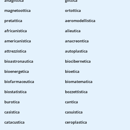
anaglittica
glittica
magnetoottica
ortottica
pretattica
aeromodellistica
africanistica
alieutica
americanistica
anacreontica
attrezzistica
autoplastica
bioastronautica
biocibernetica
bioenergetica
bioetica
biofarmaceutica
biomatematica
biostatistica
bozzettistica
burotica
cantica
casistica
casuistica
catacustica
ceroplastica