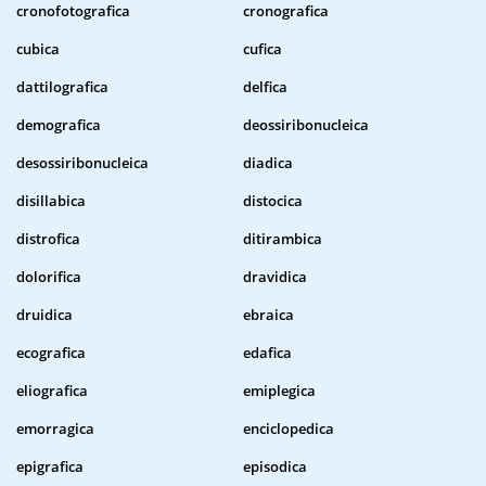
cronofotografica
cronografica
cubica
cufica
dattilografica
delfica
demografica
deossiribonucleica
desossiribonucleica
diadica
disillabica
distocica
distrofica
ditirambica
dolorifica
dravidica
druidica
ebraica
ecografica
edafica
eliografica
emiplegica
emorragica
enciclopedica
epigrafica
episodica