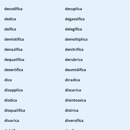
decodifica
decuplica
dedica
degassifica
deifica
delegifica
demistifica
demoltiplica
denazifica
denitrifica
dequalifica
derubrica
desertifica
deumidifica
dica
diradica
disapplica
discarica
disdica
disintossica
disqualifica
districa
divarica
diversifica