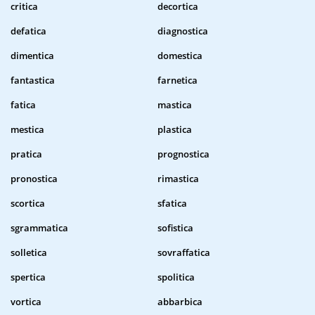
critica
decortica
defatica
diagnostica
dimentica
domestica
fantastica
farnetica
fatica
mastica
mestica
plastica
pratica
prognostica
pronostica
rimastica
scortica
sfatica
sgrammatica
sofistica
solletica
sovraffatica
spertica
spolitica
vortica
abbarbica