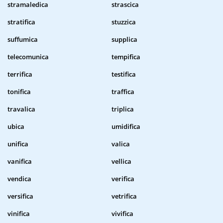
stramaledica
strascica
stratifica
stuzzica
suffumica
supplica
telecomunica
tempifica
terrifica
testifica
tonifica
traffica
travalica
triplica
ubica
umidifica
unifica
valica
vanifica
vellica
vendica
verifica
versifica
vetrifica
vinifica
vivifica