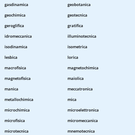
gasdinamica
geobotanica
geochimica
geotecnica
geroglifica
gratifica
idromeccanica
illuminotecnica
isodinamica
isometrica
lesbica
lorica
macrofisica
magnetochimica
magnetofisica
maiolica
manica
meccatronica
metallochimica
mica
microchimica
microelettronica
microfisica
micromeccanica
microtecnica
mnemotecnica