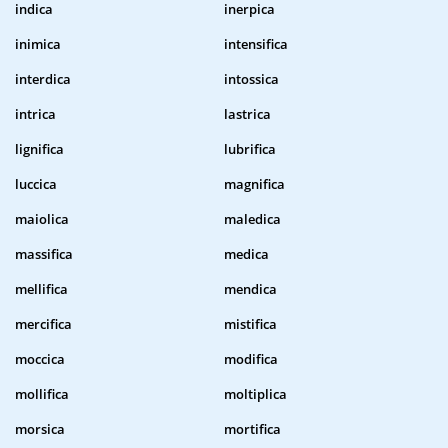
indica
inerpica
inimica
intensifica
interdica
intossica
intrica
lastrica
lignifica
lubrifica
luccica
magnifica
maiolica
maledica
massifica
medica
mellifica
mendica
mercifica
mistifica
moccica
modifica
mollifica
moltiplica
morsica
mortifica