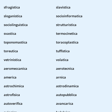
sfragistica
slavistica
sloganistica
socioinformatica
sociolinguistica
strutturistica
svastica
termocinetica
toponomastica
toracoplastica
toreutica
tuffistica
vetrinistica
volatica
aeromeccanica
aerotecnica
america
arnica
astrochimica
astrodinamica
astrofisica
autopubblica
autoverifica
avancarica