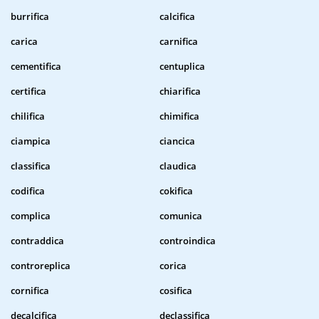
burrifica
calcifica
carica
carnifica
cementifica
centuplica
certifica
chiarifica
chilifica
chimifica
ciampica
ciancica
classifica
claudica
codifica
cokifica
complica
comunica
contraddica
controindica
controreplica
corica
cornifica
cosifica
decalcifica
declassifica