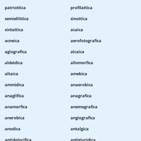
patriottica
profilattica
semiellittica
sinottica
sintattica
acaica
acneica
aerofotografica
agiografica
alcaica
aldeidica
allomorfica
altaica
amebica
ammidica
anaerobica
anaglifica
anagrafica
anamorfica
anemografica
anerobica
angiografica
anodica
antalgica
antidolorifica
antigiuridica