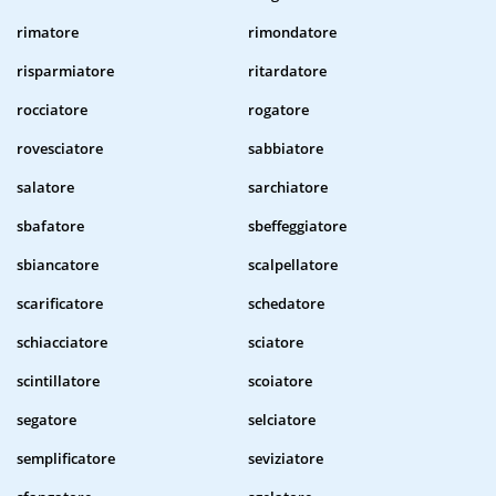
rimatore
rimondatore
risparmiatore
ritardatore
rocciatore
rogatore
rovesciatore
sabbiatore
salatore
sarchiatore
sbafatore
sbeffeggiatore
sbiancatore
scalpellatore
scarificatore
schedatore
schiacciatore
sciatore
scintillatore
scoiatore
segatore
selciatore
semplificatore
seviziatore