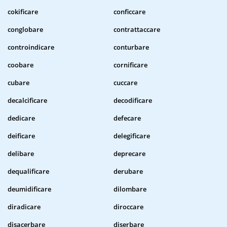
cokificare
conficcare
conglobare
contrattaccare
controindicare
conturbare
coobare
cornificare
cubare
cuccare
decalcificare
decodificare
dedicare
defecare
deificare
delegificare
delibare
deprecare
dequalificare
derubare
deumidificare
dilombare
diradicare
diroccare
disacerbare
diserbare