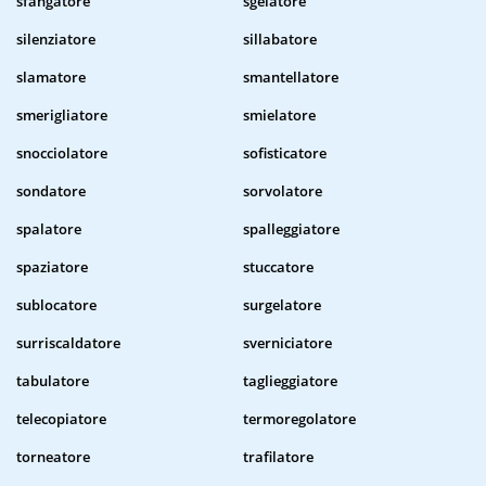
sfangatore
sgelatore
silenziatore
sillabatore
slamatore
smantellatore
smerigliatore
smielatore
snocciolatore
sofisticatore
sondatore
sorvolatore
spalatore
spalleggiatore
spaziatore
stuccatore
sublocatore
surgelatore
surriscaldatore
sverniciatore
tabulatore
taglieggiatore
telecopiatore
termoregolatore
torneatore
trafilatore