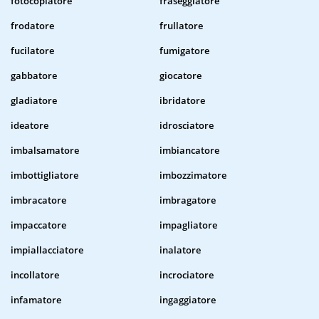
fotocopiatore
fraseggiatore
frodatore
frullatore
fucilatore
fumigatore
gabbatore
giocatore
gladiatore
ibridatore
ideatore
idrosciatore
imbalsamatore
imbiancatore
imbottigliatore
imbozzimatore
imbracatore
imbragatore
impaccatore
impagliatore
impiallacciatore
inalatore
incollatore
incrociatore
infamatore
ingaggiatore