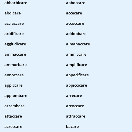
abbarbicare
abboccare
abdicare
accecare
acciaccare
accoccare
acidificare
addobbare
aggiudicare
almanaccare
ammaccare
ammiccare
ammorbare
amplificare
annoccare
appacificare
appiccare
appiccicare
appiombare
arrecare
arrembare
arroccare
attaccare
attraccare
azzeccare
bacare