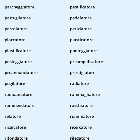
parcheggiatore
pastificatore
pattugliatore
pedalatore
percolatore
periziatore
placcatore
plasticatore
plastificatore
ponteggiatore
posteggiatore
preamplificatore
preannunciatore
prestigiatore
pugilatore
radiatore
radioamatore
rammagliatore
rammendatore
raschiatore
relatore
rianimatore
ricalcatore
ricercatore
rifondatore
rilegatore