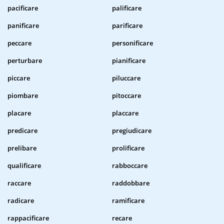
pacificare
palificare
panificare
parificare
peccare
personificare
perturbare
pianificare
piccare
piluccare
piombare
pitoccare
placare
placcare
predicare
pregiudicare
prelibare
prolificare
qualificare
rabboccare
raccare
raddobbare
radicare
ramificare
rappacificare
recare