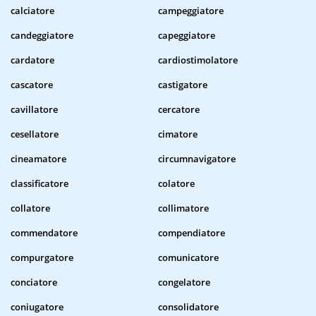
calciatore
campeggiatore
candeggiatore
capeggiatore
cardatore
cardiostimolatore
cascatore
castigatore
cavillatore
cercatore
cesellatore
cimatore
cineamatore
circumnavigatore
classificatore
colatore
collatore
collimatore
commendatore
compendiatore
compurgatore
comunicatore
conciatore
congelatore
coniugatore
consolidatore