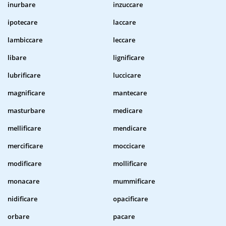
inurbare
inzuccare
ipotecare
laccare
lambiccare
leccare
libare
lignificare
lubrificare
luccicare
magnificare
mantecare
masturbare
medicare
mellificare
mendicare
mercificare
moccicare
modificare
mollificare
monacare
mummificare
nidificare
opacificare
orbare
pacare