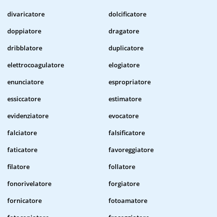
divaricatore
dolcificatore
doppiatore
dragatore
dribblatore
duplicatore
elettrocoagulatore
elogiatore
enunciatore
espropriatore
essiccatore
estimatore
evidenziatore
evocatore
falciatore
falsificatore
faticatore
favoreggiatore
filatore
follatore
fonorivelatore
forgiatore
fornicatore
fotoamatore