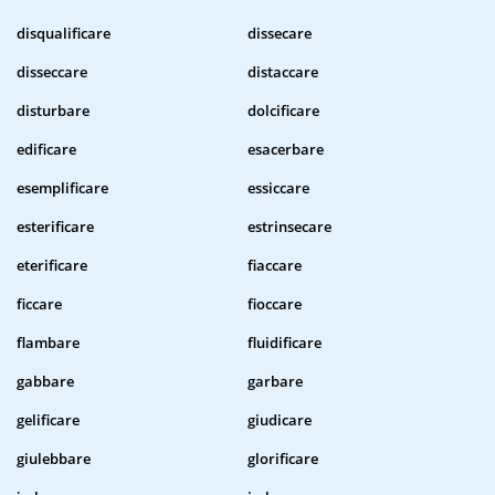
disqualificare
dissecare
disseccare
distaccare
disturbare
dolcificare
edificare
esacerbare
esemplificare
essiccare
esterificare
estrinsecare
eterificare
fiaccare
ficcare
fioccare
flambare
fluidificare
gabbare
garbare
gelificare
giudicare
giulebbare
glorificare