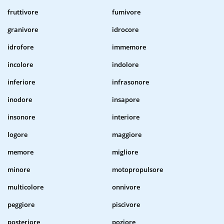
fruttivore
fumivore
granivore
idrocore
idrofore
immemore
incolore
indolore
inferiore
infrasonore
inodore
insapore
insonore
interiore
logore
maggiore
memore
migliore
minore
motopropulsore
multicolore
onnivore
peggiore
piscivore
posteriore
poziore