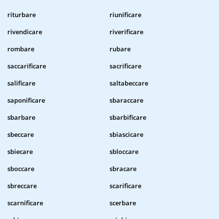
riturbare
riunificare
rivendicare
riverificare
rombare
rubare
saccarificare
sacrificare
salificare
saltabeccare
saponificare
sbaraccare
sbarbare
sbarbificare
sbeccare
sbiascicare
sbiecare
sbloccare
sboccare
sbracare
sbreccare
scarificare
scarnificare
scerbare