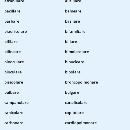
atrabiliare
ausiliare
bacillare
balneare
barbare
basilare
biauricolare
bifamiliare
bifilare
biliare
bilineare
bimolecolare
binoculare
binucleare
bioculare
bipolare
bisecolare
broncopolmonare
bulbare
bulgare
campanulare
canalicolare
canicolare
capitolare
carbonare
cardiopolmonare