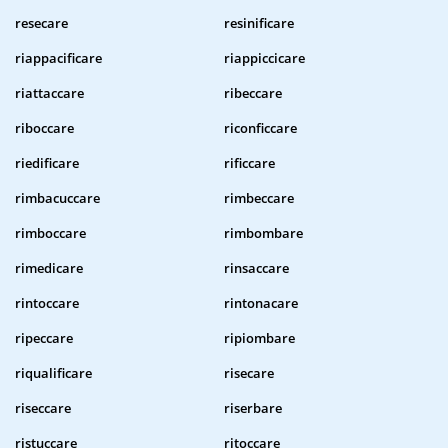
resecare
resinificare
riappacificare
riappiccicare
riattaccare
ribeccare
riboccare
riconficcare
riedificare
rificcare
rimbacuccare
rimbeccare
rimboccare
rimbombare
rimedicare
rinsaccare
rintoccare
rintonacare
ripeccare
ripiombare
riqualificare
risecare
riseccare
riserbare
ristuccare
ritoccare