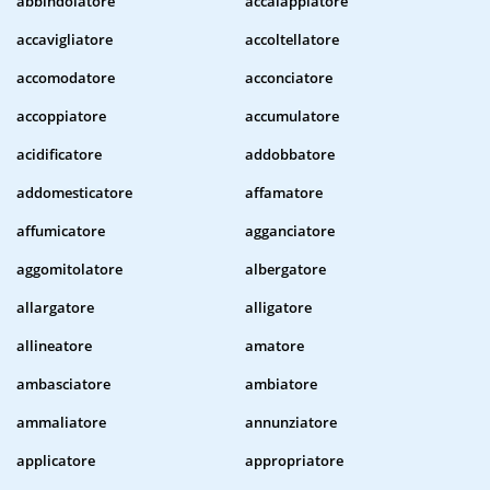
abbindolatore
accalappiatore
accavigliatore
accoltellatore
accomodatore
acconciatore
accoppiatore
accumulatore
acidificatore
addobbatore
addomesticatore
affamatore
affumicatore
agganciatore
aggomitolatore
albergatore
allargatore
alligatore
allineatore
amatore
ambasciatore
ambiatore
ammaliatore
annunziatore
applicatore
appropriatore