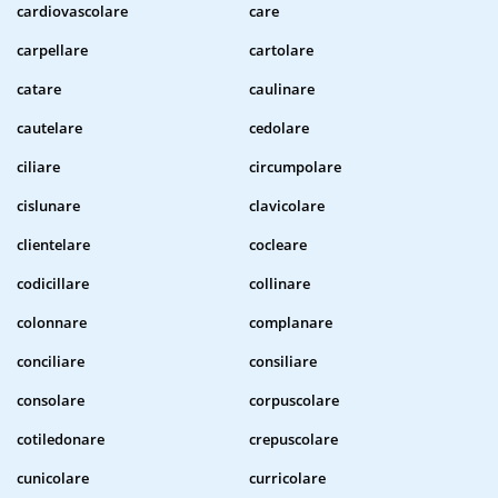
cardiovascolare
care
carpellare
cartolare
catare
caulinare
cautelare
cedolare
ciliare
circumpolare
cislunare
clavicolare
clientelare
cocleare
codicillare
collinare
colonnare
complanare
conciliare
consiliare
consolare
corpuscolare
cotiledonare
crepuscolare
cunicolare
curricolare