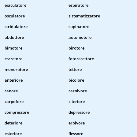
eiaculatore
espiratore
osculatore
sistematizzatore
stridulatore
supinatore
abduttore
automotore
bimotore
birotore
escretore
fotorecettore
monorotore
tettore
anteriore
bicolore
canore
carnivore
carpofore
citeriore
compressore
depressore
deteriore
erbivore
esteriore
flessore