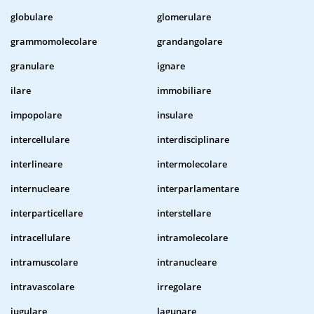
globulare
glomerulare
grammomolecolare
grandangolare
granulare
ignare
ilare
immobiliare
impopolare
insulare
intercellulare
interdisciplinare
interlineare
intermolecolare
internucleare
interparlamentare
interparticellare
interstellare
intracellulare
intramolecolare
intramuscolare
intranucleare
intravascolare
irregolare
iugulare
lagunare