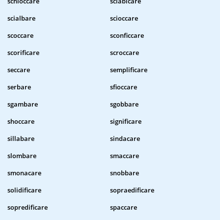
schioccare
sciabicare
scialbare
scioccare
scoccare
sconficcare
scorificare
scroccare
seccare
semplificare
serbare
sfioccare
sgambare
sgobbare
shoccare
significare
sillabare
sindacare
slombare
smaccare
smonacare
snobbare
solidificare
sopraedificare
sopredificare
spaccare