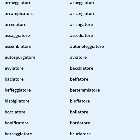
armeggiatore
arpeggiatore
arrampicatore
arrangiatore
arredatore
arringatore
assaggiatore
assediatore
assemblatore
autonoleggiatore
autospurgatore
aviatore
avviatore
bacchiatore
baciatore
beffatore
beffeggiatore
bestemmiatore
bisbigliatore
bluffatore
bocciatore
bollatore
bonificatore
bordatore
borseggiatore
bruciatore