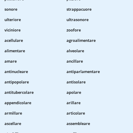
sonore
strappacuore
ulteriore
ultrasonore
viciniore
zoofore
acellulare
agroalimentare
alimentare
alveolare
amare
ancillare
antinucleare
antiparlamentare
antipopolare
antisolare
antitubercolare
apolare
appendicolare
arillare
armillare
articolare
ascellare
assembleare