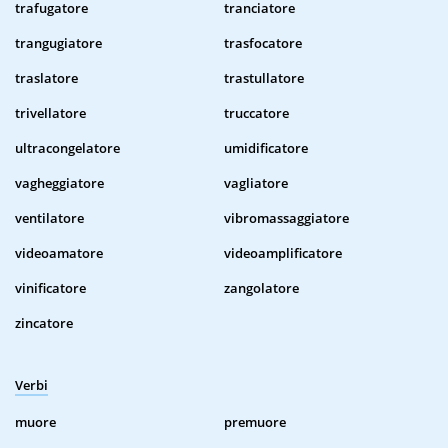
trafugatore
tranciatore
trangugiatore
trasfocatore
traslatore
trastullatore
trivellatore
truccatore
ultracongelatore
umidificatore
vagheggiatore
vagliatore
ventilatore
vibromassaggiatore
videoamatore
videoamplificatore
vinificatore
zangolatore
zincatore
Verbi
muore
premuore