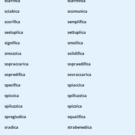
scarifica
scarnifica
sciabica
scomunica
scorifica
semplifica
sestuplica
settuplica
significa
smollica
smozzica
solidifica
sopraccarica
sopraedifica
sopredifica
sovraccarica
specifica
spiaccica
spiccica
spilluzzica
spiluzzica
spizzica
spregiudica
squalifica
sradica
strabenedica