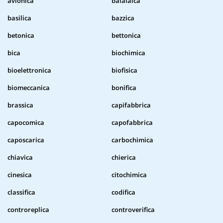
avionica
balalaica
basilica
bazzica
betonica
bettonica
bica
biochimica
bioelettronica
biofisica
biomeccanica
bonifica
brassica
capifabbrica
capocomica
capofabbrica
caposcarica
carbochimica
chiavica
chierica
cinesica
citochimica
classifica
codifica
controreplica
controverifica