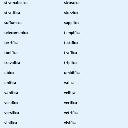
stramaledica
strascica
stratifica
stuzzica
suffumica
supplica
telecomunica
tempifica
terrifica
testifica
tonifica
traffica
travalica
triplica
ubica
umidifica
unifica
valica
vanifica
vellica
vendica
verifica
versifica
vetrifica
vinifica
vivifica