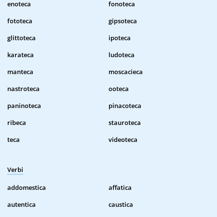
enoteca
fonoteca
fototeca
gipsoteca
glittoteca
ipoteca
karateca
ludoteca
manteca
moscacieca
nastroteca
ooteca
paninoteca
pinacoteca
ribeca
stauroteca
teca
videoteca
Verbi
addomestica
affatica
autentica
caustica