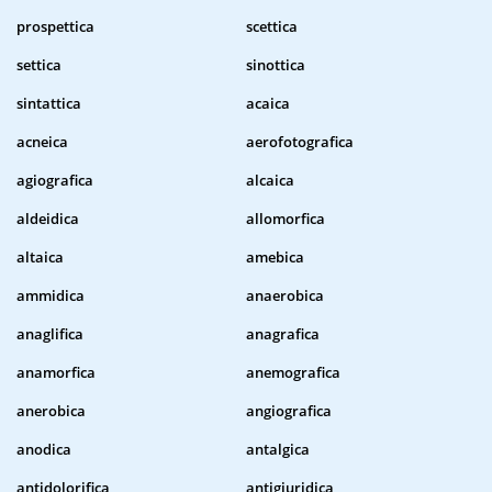
prospettica
scettica
settica
sinottica
sintattica
acaica
acneica
aerofotografica
agiografica
alcaica
aldeidica
allomorfica
altaica
amebica
ammidica
anaerobica
anaglifica
anagrafica
anamorfica
anemografica
anerobica
angiografica
anodica
antalgica
antidolorifica
antigiuridica