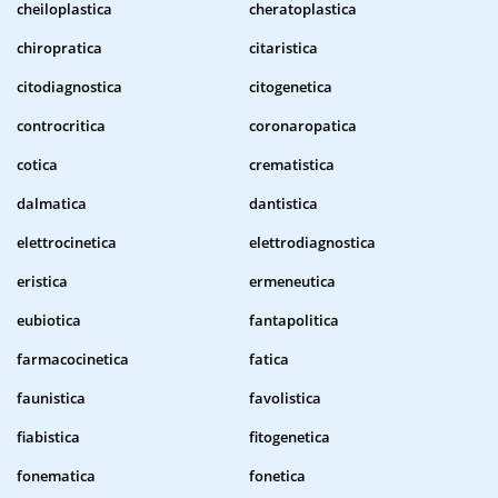
cheiloplastica
cheratoplastica
chiropratica
citaristica
citodiagnostica
citogenetica
controcritica
coronaropatica
cotica
crematistica
dalmatica
dantistica
elettrocinetica
elettrodiagnostica
eristica
ermeneutica
eubiotica
fantapolitica
farmacocinetica
fatica
faunistica
favolistica
fiabistica
fitogenetica
fonematica
fonetica