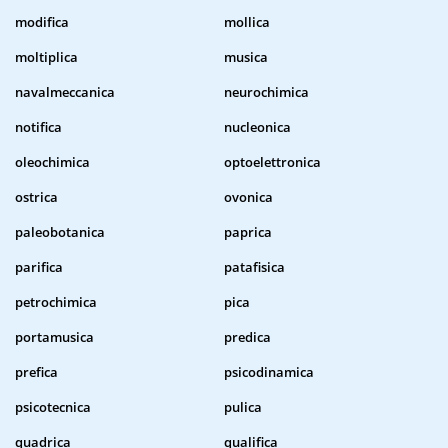
modifica
mollica
moltiplica
musica
navalmeccanica
neurochimica
notifica
nucleonica
oleochimica
optoelettronica
ostrica
ovonica
paleobotanica
paprica
parifica
patafisica
petrochimica
pica
portamusica
predica
prefica
psicodinamica
psicotecnica
pulica
quadrica
qualifica