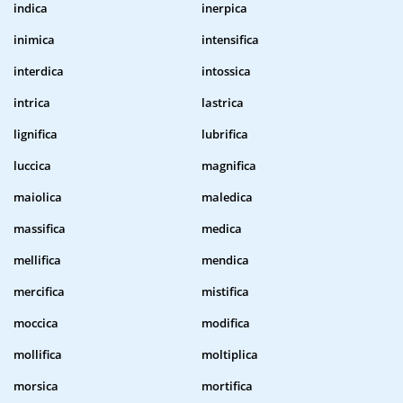
indica
inerpica
inimica
intensifica
interdica
intossica
intrica
lastrica
lignifica
lubrifica
luccica
magnifica
maiolica
maledica
massifica
medica
mellifica
mendica
mercifica
mistifica
moccica
modifica
mollifica
moltiplica
morsica
mortifica