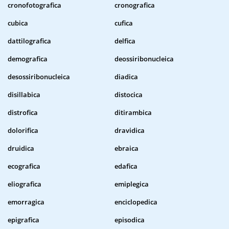
cronofotografica
cronografica
cubica
cufica
dattilografica
delfica
demografica
deossiribonucleica
desossiribonucleica
diadica
disillabica
distocica
distrofica
ditirambica
dolorifica
dravidica
druidica
ebraica
ecografica
edafica
eliografica
emiplegica
emorragica
enciclopedica
epigrafica
episodica