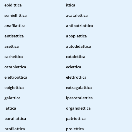
epidittica
ittica
semiellittica
acatalettica
anafilattica
antipatriottica
antisettica
apoplettica
asettica
autodidattica
cachettica
catalettica
cataplettica
eclettica
elettroottica
elettrottica
epiglottica
extragalattica
galattica
ipercatalettica
lattica
organolettica
parallattica
patriottica
profilattica
prolettica