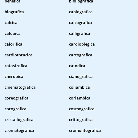
benefica
bibliografica
biografica
cablografica
calcica
calcografica
caldaica
calligrafica
calorifica
cardioplegica
cardiotoracica
cartografica
catastrofica
catodica
cherubica
cianografica
cinematografica
coliambica
coreografica
coriambica
corografica
cosmografica
cristallografica
crittografica
cromatografica
cromolitografica