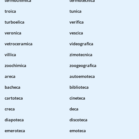
termochimica
termotecnica
troica
tunica
turboelica
verifica
veronica
vescica
vetroceramica
videografica
villica
zimotecnica
zoochimica
zoogeografica
areca
autoemoteca
bacheca
biblioteca
cartoteca
cineteca
creca
deca
diapoteca
discoteca
emeroteca
emoteca