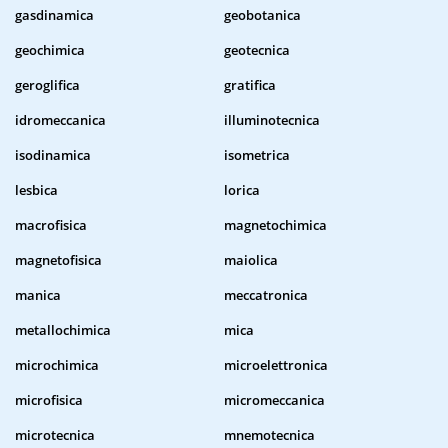
gasdinamica
geobotanica
geochimica
geotecnica
geroglifica
gratifica
idromeccanica
illuminotecnica
isodinamica
isometrica
lesbica
lorica
macrofisica
magnetochimica
magnetofisica
maiolica
manica
meccatronica
metallochimica
mica
microchimica
microelettronica
microfisica
micromeccanica
microtecnica
mnemotecnica