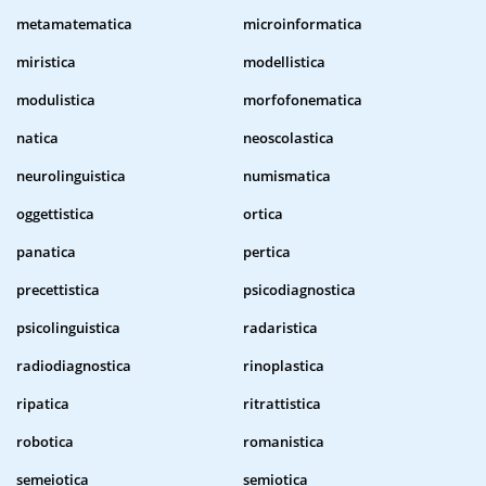
metamatematica
microinformatica
miristica
modellistica
modulistica
morfofonematica
natica
neoscolastica
neurolinguistica
numismatica
oggettistica
ortica
panatica
pertica
precettistica
psicodiagnostica
psicolinguistica
radaristica
radiodiagnostica
rinoplastica
ripatica
ritrattistica
robotica
romanistica
semeiotica
semiotica