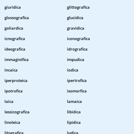
giuridica
glittografica
glossografica
glucidica
goliardica
gravidica
icnografica
iconografica
ideografica
idrografica
immaginifica
impudica
incaica
iodica
iperproteica
ipertrofica
ipotrofica
isomorfica
laica
lamaica
lessicografica
libidica
linoleica
lipidica
litografica
ludica