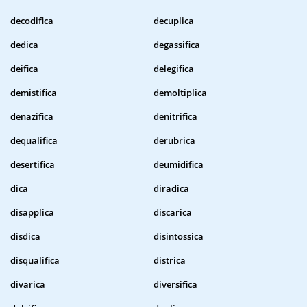
decodifica
decuplica
dedica
degassifica
deifica
delegifica
demistifica
demoltiplica
denazifica
denitrifica
dequalifica
derubrica
desertifica
deumidifica
dica
diradica
disapplica
discarica
disdica
disintossica
disqualifica
districa
divarica
diversifica