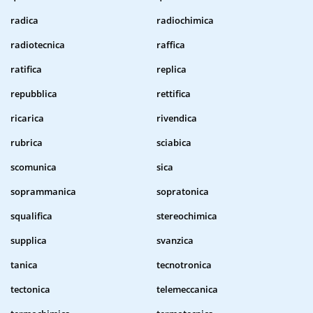
radica
radiochimica
radiotecnica
raffica
ratifica
replica
repubblica
rettifica
ricarica
rivendica
rubrica
sciabica
scomunica
sica
soprammanica
sopratonica
squalifica
stereochimica
supplica
svanzica
tanica
tecnotronica
tectonica
telemeccanica