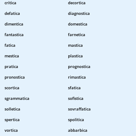
critica
decortica
defatica
diagnostica
dimentica
domestica
fantastica
farnetica
fatica
mastica
mestica
plastica
pratica
prognostica
pronostica
rimastica
scortica
sfatica
sgrammatica
sofistica
solletica
sovraffatica
spertica
spolitica
vortica
abbarbica