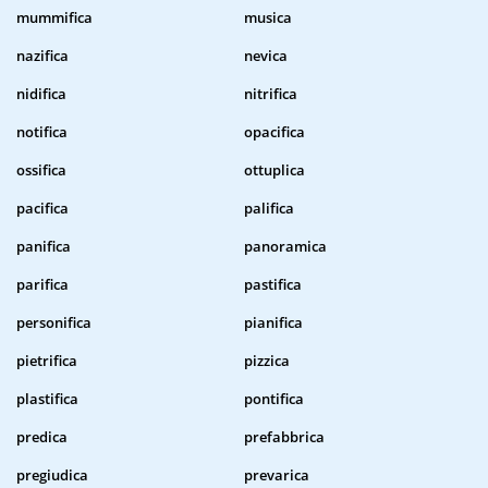
mummifica
musica
nazifica
nevica
nidifica
nitrifica
notifica
opacifica
ossifica
ottuplica
pacifica
palifica
panifica
panoramica
parifica
pastifica
personifica
pianifica
pietrifica
pizzica
plastifica
pontifica
predica
prefabbrica
pregiudica
prevarica