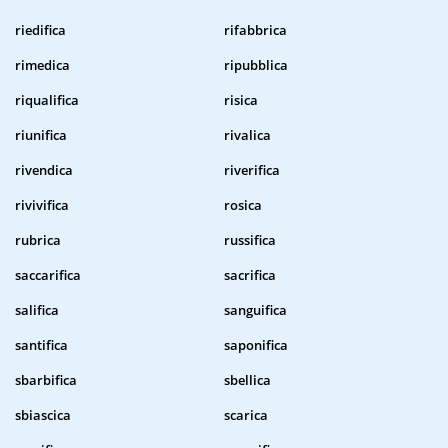
riedifica
rifabbrica
rimedica
ripubblica
riqualifica
risica
riunifica
rivalica
rivendica
riverifica
rivivifica
rosica
rubrica
russifica
saccarifica
sacrifica
salifica
sanguifica
santifica
saponifica
sbarbifica
sbellica
sbiascica
scarica