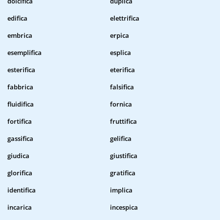
dolcifica
duplica
edifica
elettrifica
embrica
erpica
esemplifica
esplica
esterifica
eterifica
fabbrica
falsifica
fluidifica
fornica
fortifica
fruttifica
gassifica
gelifica
giudica
giustifica
glorifica
gratifica
identifica
implica
incarica
incespica