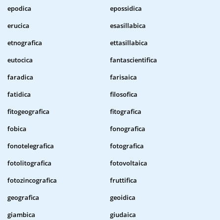
epodica
epossidica
erucica
esasillabica
etnografica
ettasillabica
eutocica
fantascientifica
faradica
farisaica
fatidica
filosofica
fitogeografica
fitografica
fobica
fonografica
fonotelegrafica
fotografica
fotolitografica
fotovoltaica
fotozincografica
fruttifica
geografica
geoidica
giambica
giudaica