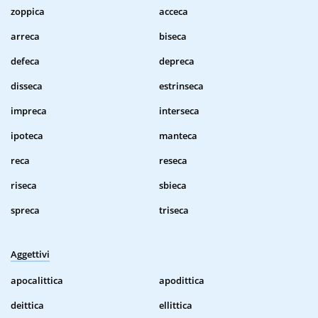
zoppica
acceca
arreca
biseca
defeca
depreca
disseca
estrinseca
impreca
interseca
ipoteca
manteca
reca
reseca
riseca
sbieca
spreca
triseca
Aggettivi
apocalittica
apodittica
deittica
ellittica