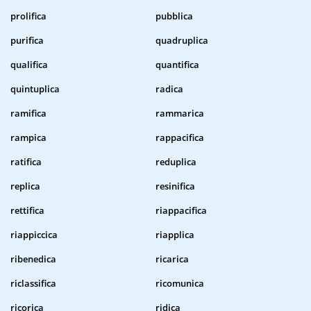
prolifica
pubblica
purifica
quadruplica
qualifica
quantifica
quintuplica
radica
ramifica
rammarica
rampica
rappacifica
ratifica
reduplica
replica
resinifica
rettifica
riappacifica
riappiccica
riapplica
ribenedica
ricarica
riclassifica
ricomunica
ricorica
ridica