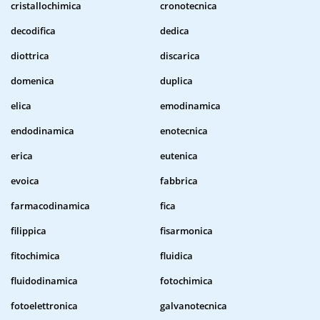
cristallochimica
cronotecnica
decodifica
dedica
diottrica
discarica
domenica
duplica
elica
emodinamica
endodinamica
enotecnica
erica
eutenica
evoica
fabbrica
farmacodinamica
fica
filippica
fisarmonica
fitochimica
fluidica
fluidodinamica
fotochimica
fotoelettronica
galvanotecnica