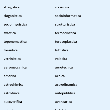
sfragistica
slavistica
sloganistica
socioinformatica
sociolinguistica
strutturistica
svastica
termocinetica
toponomastica
toracoplastica
toreutica
tuffistica
vetrinistica
volatica
aeromeccanica
aerotecnica
america
arnica
astrochimica
astrodinamica
astrofisica
autopubblica
autoverifica
avancarica