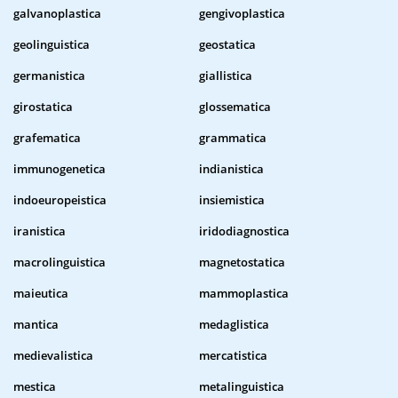
galvanoplastica
gengivoplastica
geolinguistica
geostatica
germanistica
giallistica
girostatica
glossematica
grafematica
grammatica
immunogenetica
indianistica
indoeuropeistica
insiemistica
iranistica
iridodiagnostica
macrolinguistica
magnetostatica
maieutica
mammoplastica
mantica
medaglistica
medievalistica
mercatistica
mestica
metalinguistica