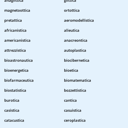
anaglittica
glittica
magnetoottica
ortottica
pretattica
aeromodellistica
africanistica
alieutica
americanistica
anacreontica
attrezzistica
autoplastica
bioastronautica
biocibernetica
bioenergetica
bioetica
biofarmaceutica
biomatematica
biostatistica
bozzettistica
burotica
cantica
casistica
casuistica
catacustica
ceroplastica