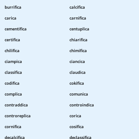
burrifica
calcifica
carica
carnifica
cementifica
centuplica
certifica
chiarifica
chilifica
chimifica
ciampica
ciancica
classifica
claudica
codifica
cokifica
complica
comunica
contraddica
controindica
controreplica
corica
cornifica
cosifica
decalcifica
declassifica