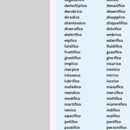
demoltiplico
denazifico
derubrico
desertifico
diradico
disapplico
disintossico
disqualifico
diversifico
dolcifico
elettrifico
embrico
esplico
esterifico
falsifico
fluidifico
fruttifico
gassifico
giustifico
glorifico
implico
incarico
inerpico
inimico
intossico
intrico
lubrifico
luccico
maledico
massifico
mendico
mercifico
modifico
mollifico
mortifico
mummifico
nevico
nidifico
opacifico
ossifico
palifico
panifico
pastifico
personifico