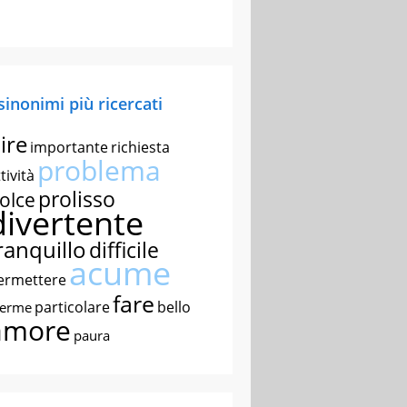
 sinonimi più ricercati
ire
importante
richiesta
problema
tività
prolisso
olce
divertente
ranquillo
difficile
acume
ermettere
fare
particolare
bello
nerme
amore
paura