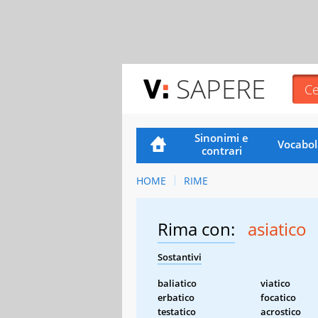
SAPERE
Sinonimi e
Vocabol
contrari
HOME
RIME
Rima con:
asiatico
Sostantivi
baliatico
viatico
erbatico
focatico
testatico
acrostico