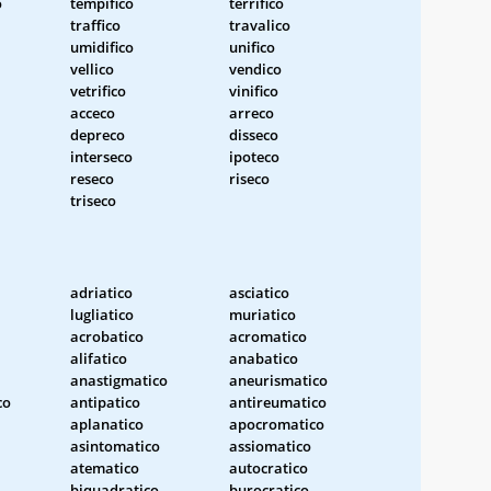
o
tempifico
terrifico
traffico
travalico
umidifico
unifico
vellico
vendico
vetrifico
vinifico
acceco
arreco
depreco
disseco
interseco
ipoteco
reseco
riseco
triseco
adriatico
asciatico
lugliatico
muriatico
acrobatico
acromatico
alifatico
anabatico
anastigmatico
aneurismatico
co
antipatico
antireumatico
aplanatico
apocromatico
asintomatico
assiomatico
atematico
autocratico
biquadratico
burocratico