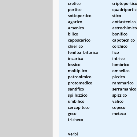
cretico
criptoportic
portico
quadriportic
sottoportico
stico
agarico
antiastenico
arsenico
astrochimico
bilico
bonifico
caposcarico
capotecnico
chierico
colchico
fenilbarbiturico
fico
incarico
intrico
lessico
lombrico
moltiplico
ombelico
patronimico
pizzico
protomedico
rammarico
santifico
serramanico
spilluzzico
spizzico
umbilico
valico
cercopiteco
copeco
geco
meteco
tricheco
Verbi