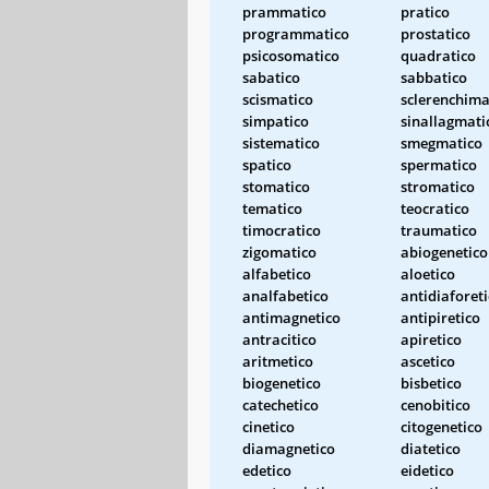
prammatico
pratico
programmatico
prostatico
psicosomatico
quadratico
sabatico
sabbatico
scismatico
sclerenchima
simpatico
sinallagmati
sistematico
smegmatico
spatico
spermatico
stomatico
stromatico
tematico
teocratico
timocratico
traumatico
zigomatico
abiogenetico
alfabetico
aloetico
analfabetico
antidiaforet
antimagnetico
antipiretico
antracitico
apiretico
aritmetico
ascetico
biogenetico
bisbetico
catechetico
cenobitico
cinetico
citogenetico
diamagnetico
diatetico
edetico
eidetico