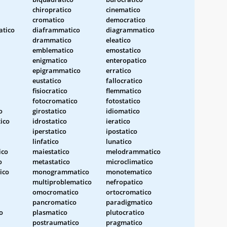
chiropratico
cinematico
cromatico
democratico
atico
diaframmatico
diagrammatico
drammatico
eleatico
emblematico
emostatico
enigmatico
enteropatico
epigrammatico
erratico
eustatico
fallocratico
fisiocratico
flemmatico
fotocromatico
fotostatico
o
girostatico
idiomatico
ico
idrostatico
ieratico
iperstatico
ipostatico
linfatico
lunatico
ico
maiestatico
melodrammatico
o
metastatico
microclimatico
ico
monogrammatico
monotematico
multiproblematico
nefropatico
omocromatico
ortocromatico
pancromatico
paradigmatico
o
plasmatico
plutocratico
postraumatico
pragmatico