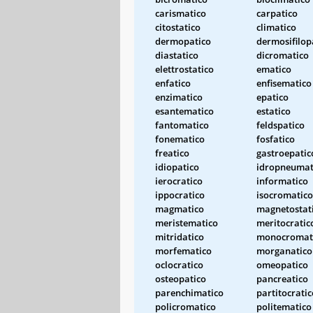
carismatico
carpatico
citostatico
climatico
dermopatico
dermosifilop
diastatico
dicromatico
elettrostatico
ematico
enfatico
enfisematico
enzimatico
epatico
esantematico
estatico
fantomatico
feldspatico
fonematico
fosfatico
freatico
gastroepatic
idiopatico
idropneumat
ierocratico
informatico
ippocratico
isocromatico
magmatico
magnetostat
meristematico
meritocratic
mitridatico
monocromat
morfematico
morganatico
oclocratico
omeopatico
osteopatico
pancreatico
parenchimatico
partitocratic
policromatico
politematico