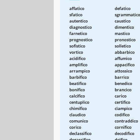
affatico
defatico
sfatico
sgrammatic
autentico
caustico
diagnostico
dimentico
farnetico
mastico
prognostico
pronostico
sofistico
solletico
vortico
abbarbico
acidifico
affumico
amplifico
appacifico
arrampico
attossico
barbifico
barrico
beatifico
benedico
bonifico
brancico
calcifico
carico
centuplico
certifico
chimifico
ciampico
claudico
codifico
comunico
contraddico
corico
cornifico
declassifico
decodifico
degassifico
deifico