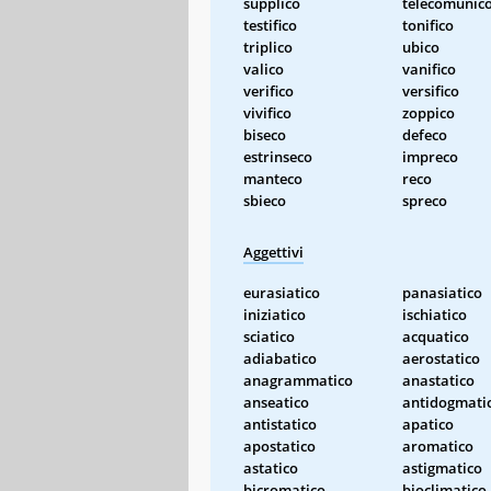
supplico
telecomunic
testifico
tonifico
triplico
ubico
valico
vanifico
verifico
versifico
vivifico
zoppico
biseco
defeco
estrinseco
impreco
manteco
reco
sbieco
spreco
Aggettivi
eurasiatico
panasiatico
iniziatico
ischiatico
sciatico
acquatico
adiabatico
aerostatico
anagrammatico
anastatico
anseatico
antidogmati
antistatico
apatico
apostatico
aromatico
astatico
astigmatico
bicromatico
bioclimatico