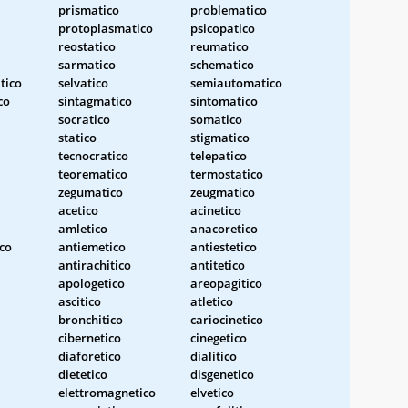
prismatico
problematico
protoplasmatico
psicopatico
reostatico
reumatico
sarmatico
schematico
tico
selvatico
semiautomatico
co
sintagmatico
sintomatico
socratico
somatico
statico
stigmatico
tecnocratico
telepatico
teorematico
termostatico
zegumatico
zeugmatico
acetico
acinetico
amletico
anacoretico
ico
antiemetico
antiestetico
antirachitico
antitetico
apologetico
areopagitico
ascitico
atletico
bronchitico
cariocinetico
cibernetico
cinegetico
diaforetico
dialitico
dietetico
disgenetico
elettromagnetico
elvetico