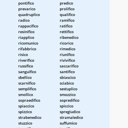
pontifico
predico
prevarico
prolifico
quadruplico
qualifico
radico
ramifico
rappacifico
ratifico
resinifico
rettifico
riapplico
ribenedico
ricomunico
ricorico
rifabbrico
rimedico
risico
riunifico
riverifico
rivivifico
russifico
saccarifico
sanguifico
santifico
sbellico
sbiascico
scarnifico
sciabico
semplifico
sestuplico
smollico
smozzico
sopraedifico
sopredifico
spiaccico
spiccico
spizzico
spregiudico
strabenedico
stramaledico
stuzzico
suffumico