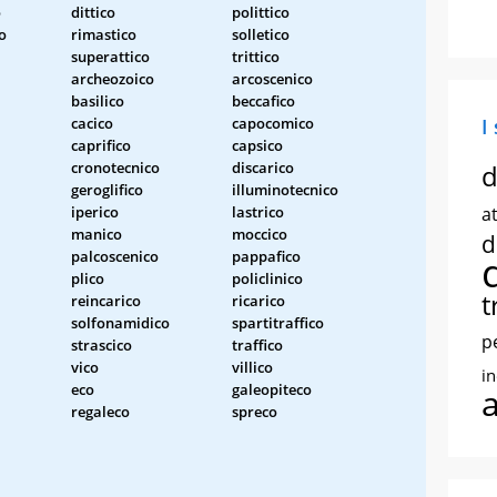
o
dittico
polittico
o
rimastico
solletico
superattico
trittico
archeozoico
arcoscenico
basilico
beccafico
cacico
capocomico
I
caprifico
capsico
cronotecnico
discarico
d
geroglifico
illuminotecnico
iperico
lastrico
at
manico
moccico
d
palcoscenico
pappafico
plico
policlinico
t
reincarico
ricarico
solfonamidico
spartitraffico
p
strascico
traffico
vico
villico
i
eco
galeopiteco
regaleco
spreco