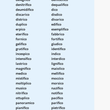
denitrifico
dequalifico
deumidifico
dico
discarico
disdico
districo
divarico
duplico
edifico
erpico
esemplifico
eterifico
fabbrico
fornico
fortifico
gelifico
giudico
gratifico
identifico
incespico
indico
intensifico
interdico
lastrico
lignifico
magnifico
maiolico
medico
mellifico
mistifico
moccico
moltiplico
morsico
musico
nazifico
nitrifico
notifico
ottuplico
pacifico
panoramico
parifico
pianifico
pietrifico