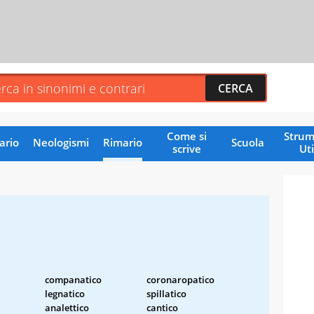
Come si
Strum
ario
Neologismi
Rimario
Scuola
scrive
Uti
companatico
coronaropatico
legnatico
spillatico
analettico
cantico