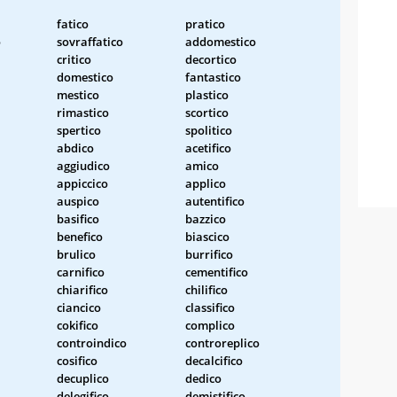
fatico
pratico
o
sovraffatico
addomestico
critico
decortico
domestico
fantastico
mestico
plastico
rimastico
scortico
spertico
spolitico
abdico
acetifico
aggiudico
amico
appiccico
applico
auspico
autentifico
basifico
bazzico
benefico
biascico
brulico
burrifico
carnifico
cementifico
chiarifico
chilifico
ciancico
classifico
cokifico
complico
controindico
controreplico
cosifico
decalcifico
decuplico
dedico
delegifico
demistifico