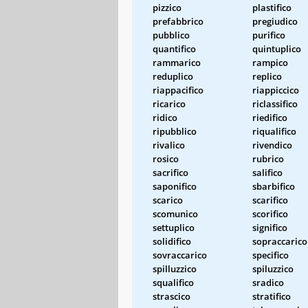
pizzico
plastifico
prefabbrico
pregiudico
pubblico
purifico
quantifico
quintuplico
rammarico
rampico
reduplico
replico
riappacifico
riappiccico
ricarico
riclassifico
ridico
riedifico
ripubblico
riqualifico
rivalico
rivendico
rosico
rubrico
sacrifico
salifico
saponifico
sbarbifico
scarico
scarifico
scomunico
scorifico
settuplico
significo
solidifico
sopraccarico
sovraccarico
specifico
spilluzzico
spiluzzico
squalifico
sradico
strascico
stratifico