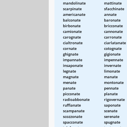
mandolinate
mattinate
scarpinate
sfacchinate
americanate
annate
balconate
baronate
birbonate
bricconate
camionate
cannonate
carognate
carronate
cialtronate
ciarlatanate
cornate
cotognate
ghignate
gigionate
impannate
impennate
insaponate
invernate
legnate
limonate
magnate
manate
menate
montonate
panate
pennate
picconate
planate
radioabbonate
rigovernate
ruffianate
saponate
scampanate
scenate
scozzonate
serenate
spacconate
spugnate