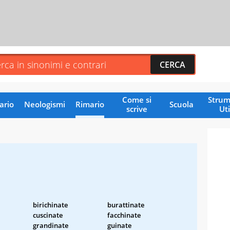
Come si
Strum
ario
Neologismi
Rimario
Scuola
scrive
Uti
birichinate
burattinate
cuscinate
facchinate
grandinate
guinate