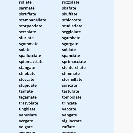
rullate
ruzzolate
sarmate
sbafate
sbruffate
sbuffate
scampanellate
schioccate
scorpacciate
scudisciate
secchiate
seggiolate
sfuriate
sgambate
sgommate
sgorgate
solate
soldate
spallucciate
spanciate
spiumacciate
sprimacciate
stangate
stenterellate
stilobate
stimmate
stoccate
stornellate
stupidate
suricate
tanfate
tartufate
tegamate
tombolate
trasvolate
trincate
unghiate
vaccate
vanesiate
vangate
vergate
vigliaccate
volgate
zaffate
zoomate
zuccate