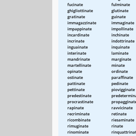
fucinate
fulminate
ghigliottinate
glutinate
gratinate
guinate
immagazzinate
immaginate
impappinate
impollinate
incardinate
inchinate
incrinate
indottrinate
inguainate
inquinate
interinate
laminate
mandrinate
marginate
martellinate
minate
opinate
ordinate
ostinate
paraffinate
pattinate
pedinate
pettinate
piovigginate
predestinate
predetermin
procrastinate
propagginat
rapinate
ravvicinate
recriminate
retinate
ricombinate
riesaminate
rimuginate
rinate
rinominate
rinquattrina