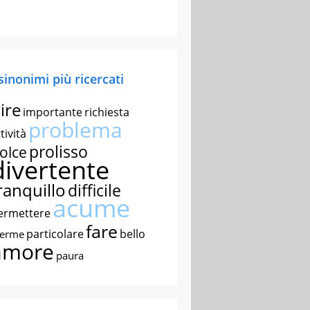
 sinonimi più ricercati
ire
importante
richiesta
problema
tività
prolisso
olce
divertente
ranquillo
difficile
acume
ermettere
fare
particolare
bello
nerme
amore
paura