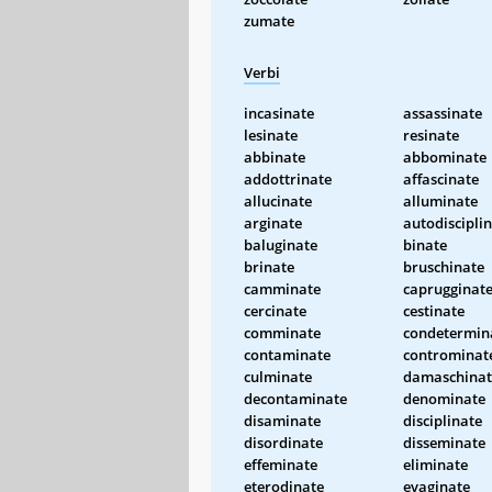
zumate
Verbi
incasinate
assassinate
lesinate
resinate
abbinate
abbominate
addottrinate
affascinate
allucinate
alluminate
arginate
autodiscipli
baluginate
binate
brinate
bruschinate
camminate
caprugginat
cercinate
cestinate
comminate
condetermin
contaminate
controminat
culminate
damaschinat
decontaminate
denominate
disaminate
disciplinate
disordinate
disseminate
effeminate
eliminate
eterodinate
evaginate