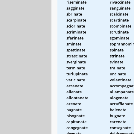
riseminate
rivaccinate
sagginate
sanguinate
sbrinate
scalcinate
scarpinate
scartinate
sciorinate
scombinate
scriminate
scrutinate
sfarinate
sgominate
sminate
soprannomi
spettinate
spinate
strascinate
strinate
sverginate
svinate
terminate
trainate
turlupinate
uncinate
vaticinate
volantinate
accanate
accompagna
alienate
allampanate
allontanate
alogenate
arenate
arruffianate
bagnate
balenate
bisognate
bugnate
capitanate
carenate
congegnate
consegnate
degnate
deidrogenat