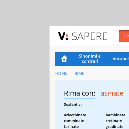
SAPERE
Sinonimi e
Vocabol
contrari
HOME
RIME
Rima con:
asinate
Sostantivi
arlecchinate
bambinate
camminate
cretinate
farinate
gradinate