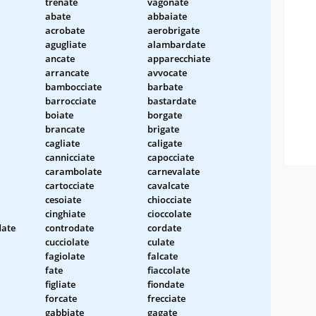
trenate
vagonate
abate
abbaiate
acrobate
aerobrigate
agugliate
alambardate
ancate
apparecchiate
arrancate
avvocate
bambocciate
barbate
barrocciate
bastardate
boiate
borgate
brancate
brigate
cagliate
caligate
cannicciate
capocciate
carambolate
carnevalate
cartocciate
cavalcate
cesoiate
chiocciate
cinghiate
cioccolate
date
controdate
cordate
cucciolate
culate
fagiolate
falcate
fate
fiaccolate
figliate
fiondate
forcate
frecciate
gabbiate
gagate