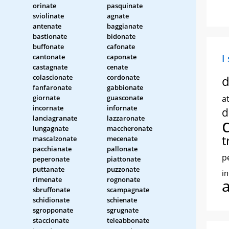
orinate
pasquinate
sviolinate
agnate
antenate
baggianate
bastionate
bidonate
buffonate
cafonate
cantonate
caponate
I
castagnate
cenate
colascionate
cordonate
d
fanfaronate
gabbionate
giornate
guasconate
at
incornate
infornate
d
lanciagranate
lazzaronate
lungagnate
maccheronate
t
mascalzonate
mecenate
pacchianate
pallonate
p
peperonate
piattonate
puttanate
puzzonate
i
rimenate
rognonate
sbruffonate
scampagnate
schidionate
schienate
sgropponate
sgrugnate
staccionate
teleabbonate