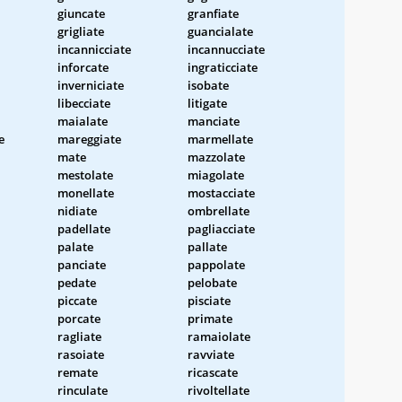
giuncate
granfiate
grigliate
guancialate
incannicciate
incannucciate
inforcate
ingraticciate
inverniciate
isobate
libecciate
litigate
maialate
manciate
e
mareggiate
marmellate
mate
mazzolate
mestolate
miagolate
monellate
mostacciate
nidiate
ombrellate
padellate
pagliacciate
palate
pallate
panciate
pappolate
pedate
pelobate
piccate
pisciate
porcate
primate
ragliate
ramaiolate
rasoiate
ravviate
remate
ricascate
rinculate
rivoltellate