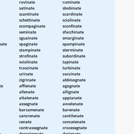
rovinate
ruminate
satinate
sbobinate
scantinate
scardinate
schettinate
sciolinate
scompaginate
sconfinate
seminate
sfacchinate
sguainate
smarginate
nate
spaginate
spampinate
stampinate
sterminate
strofinate
subordinate
sviolinate
tapinate
trascinate
turbinate
urinate
vaccinate
zigrinate
abbisognate
te
affienate
agognate
allenate
allignate
altalenate
appianate
assegnate
avvelenate
barcamenate
barenate
cancrenate
cantilenate
cenate
concatenate
contrassegnate
crocesegnate
e
deossigenate
designate