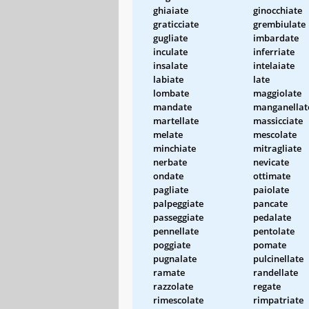
ghiaiate
ginocchiate
graticciate
grembiulate
gugliate
imbardate
inculate
inferriate
insalate
intelaiate
labiate
late
lombate
maggiolate
mandate
manganellat
martellate
massicciate
melate
mescolate
minchiate
mitragliate
nerbate
nevicate
ondate
ottimate
pagliate
paiolate
palpeggiate
pancate
passeggiate
pedalate
pennellate
pentolate
poggiate
pomate
pugnalate
pulcinellate
ramate
randellate
razzolate
regate
rimescolate
rimpatriate