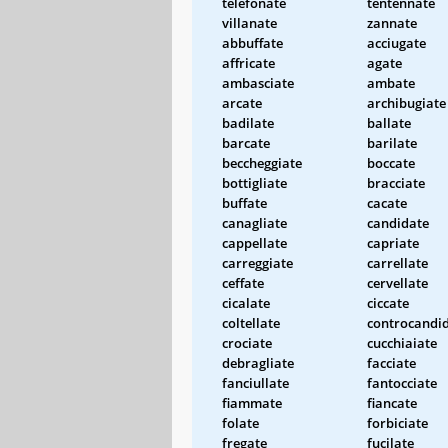
telefonate
tentennate
villanate
zannate
abbuffate
acciugate
affricate
agate
ambasciate
ambate
arcate
archibugiate
badilate
ballate
barcate
barilate
beccheggiate
boccate
bottigliate
bracciate
buffate
cacate
canagliate
candidate
cappellate
capriate
carreggiate
carrellate
ceffate
cervellate
cicalate
ciccate
coltellate
controcandi
crociate
cucchiaiate
debragliate
facciate
fanciullate
fantocciate
fiammate
fiancate
folate
forbiciate
fregate
fucilate