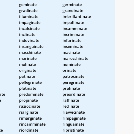
geminate
germinate
gradinate
grandinate
illuminate
imbrillantinate
impaginate
impallinate
incalcinate
incamminate
inclinate
incriminate
indovinate
infarinate
insanguinate
inseminate
macchinate
macinate
marinate
marocchinate
mulinate
nominate
originate
orinate
patinate
patrocinate
pellegrinate
peregrinate
platinate
pralinate
ate
predominate
preordinate
e
propinate
raffinate
raziocinate
reclinate
riarginate
riavvicinate
rimarginate
rimpaginate
rincamminate
ringuainate
te
riordinate
ripristinate