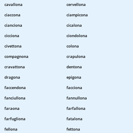
cavallona
cervellona
ciaccona
ciampicona
cianciona
cicalona
cicciona
ciondolona
civettona
colona
compagnona
crapulona
cravattona
dentona
dragona
epigona
faccendona
facciona
fanciullona
fannullona
faraona
farfallona
farfugliona
fatalona
fellona
fettona