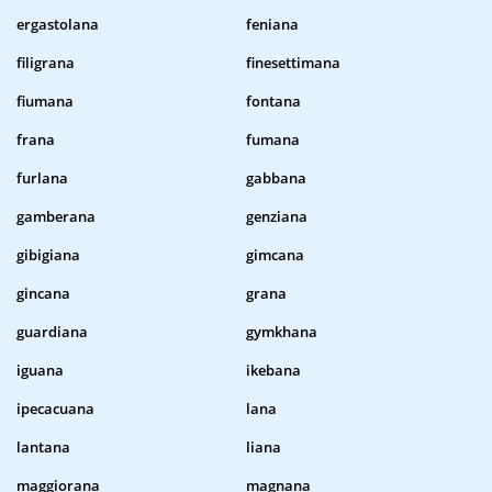
ergastolana
feniana
filigrana
finesettimana
fiumana
fontana
frana
fumana
furlana
gabbana
gamberana
genziana
gibigiana
gimcana
gincana
grana
guardiana
gymkhana
iguana
ikebana
ipecacuana
lana
lantana
liana
maggiorana
magnana