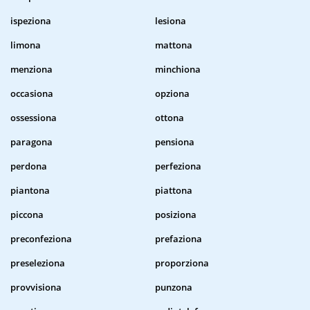
ispeziona
lesiona
limona
mattona
menziona
minchiona
occasiona
opziona
ossessiona
ottona
paragona
pensiona
perdona
perfeziona
piantona
piattona
piccona
posiziona
preconfeziona
prefaziona
preseleziona
proporziona
provvisiona
punzona