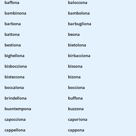
baffona
baloccona
bambinona
bambolona
barbona
barbugliona
battona
beona
bestiona
bietolona
bighellona
birbacciona
bisbocciona
bissona
bisteccona
bizona
boccalona
bocciona
brindellona
buffona
buontempona
buzzona
capocciona
caporiona
cappellona
cappona