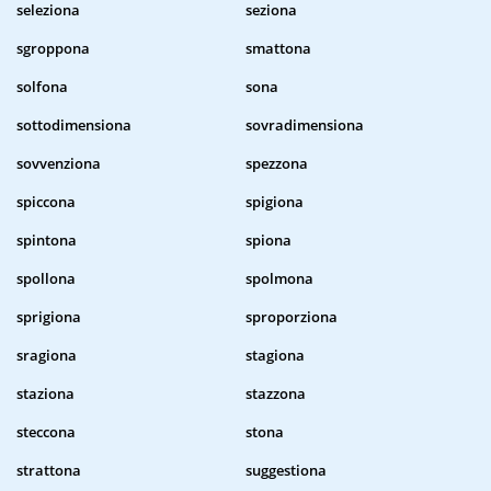
seleziona
seziona
sgroppona
smattona
solfona
sona
sottodimensiona
sovradimensiona
sovvenziona
spezzona
spiccona
spigiona
spintona
spiona
spollona
spolmona
sprigiona
sproporziona
sragiona
stagiona
staziona
stazzona
steccona
stona
strattona
suggestiona