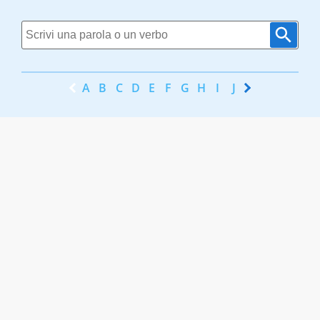
A
B
C
D
E
F
G
H
I
J
K
L
M
N