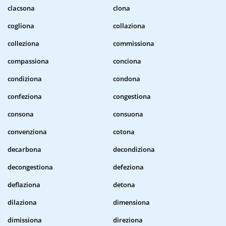
clacsona
clona
cogliona
collaziona
colleziona
commissiona
compassiona
conciona
condiziona
condona
confeziona
congestiona
consona
consuona
convenziona
cotona
decarbona
decondiziona
decongestiona
defeziona
deflaziona
detona
dilaziona
dimensiona
dimissiona
direziona