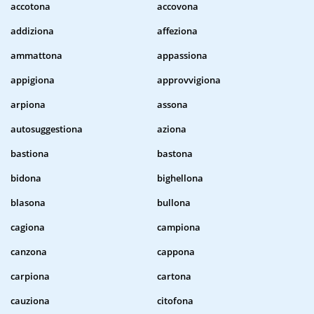
accotona
accovona
addiziona
affeziona
ammattona
appassiona
appigiona
approvvigiona
arpiona
assona
autosuggestiona
aziona
bastiona
bastona
bidona
bighellona
blasona
bullona
cagiona
campiona
canzona
cappona
carpiona
cartona
cauziona
citofona