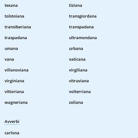
texana
tiziana
tolstoiana
transgiordana
transiberiana
transpadana
traspadana
ultramondana
umana
urbana
vana
vaticana
villanoviana
virgiliana
virginiana
vitruviana
vittoriana
volterriana
wagneriana
zoliana
Avverbi
carlona