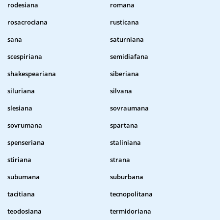
rodesiana
romana
rosacrociana
rusticana
sana
saturniana
scespiriana
semidiafana
shakespeariana
siberiana
siluriana
silvana
slesiana
sovraumana
sovrumana
spartana
spenseriana
staliniana
stiriana
strana
subumana
suburbana
tacitiana
tecnopolitana
teodosiana
termidoriana