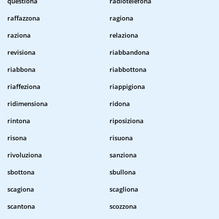
questiona
radiotelefona
raffazzona
ragiona
raziona
relaziona
revisiona
riabbandona
riabbona
riabbottona
riaffeziona
riappigiona
ridimensiona
ridona
rintona
riposiziona
risona
risuona
rivoluziona
sanziona
sbottona
sbullona
scagiona
scagliona
scantona
scozzona