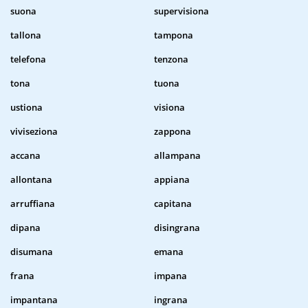
suona
supervisiona
tallona
tampona
telefona
tenzona
tona
tuona
ustiona
visiona
viviseziona
zappona
accana
allampana
allontana
appiana
arruffiana
capitana
dipana
disingrana
disumana
emana
frana
impana
impantana
ingrana