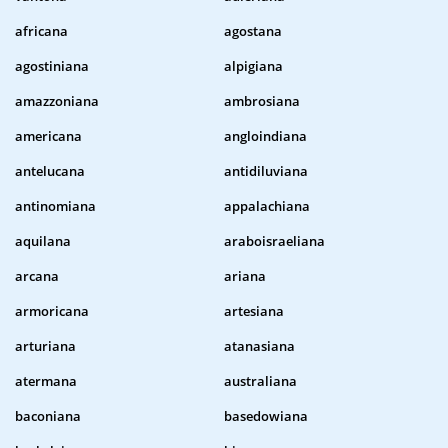
africana
agostana
agostiniana
alpigiana
amazzoniana
ambrosiana
americana
angloindiana
antelucana
antidiluviana
antinomiana
appalachiana
aquilana
araboisraeliana
arcana
ariana
armoricana
artesiana
arturiana
atanasiana
atermana
australiana
baconiana
basedowiana