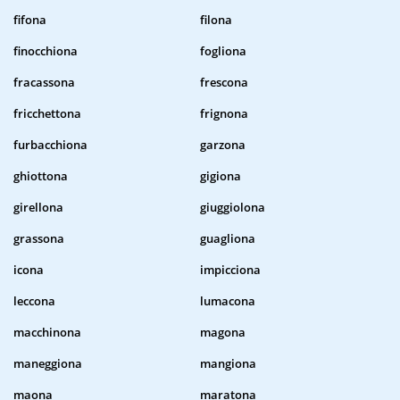
fifona
filona
finocchiona
fogliona
fracassona
frescona
fricchettona
frignona
furbacchiona
garzona
ghiottona
gigiona
girellona
giuggiolona
grassona
guagliona
icona
impicciona
leccona
lumacona
macchinona
magona
maneggiona
mangiona
maona
maratona