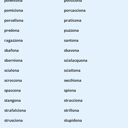
polentona
politicona
pomiciona
porcacciona
porcellona
praticona
predona
puzzona
ragazzona
santona
sbafona
sbavona
sborniona
scialacquona
scialona
sciattona
scroccona
secchiona
spaccona
spiona
stangona
stracciona
strafalciona
strillona
strusciona
stupidona