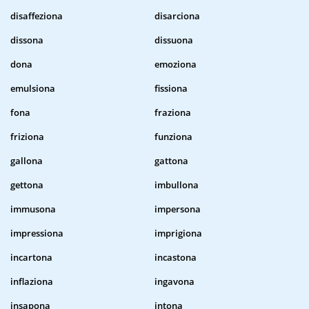
disaffeziona
disarciona
dissona
dissuona
dona
emoziona
emulsiona
fissiona
fona
fraziona
friziona
funziona
gallona
gattona
gettona
imbullona
immusona
impersona
impressiona
imprigiona
incartona
incastona
inflaziona
ingavona
insapona
intona