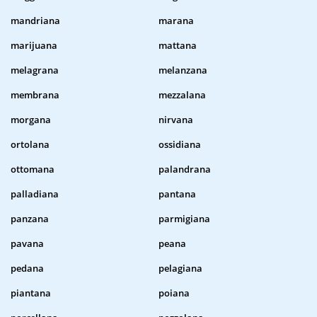
mandriana
marana
marijuana
mattana
melagrana
melanzana
membrana
mezzalana
morgana
nirvana
ortolana
ossidiana
ottomana
palandrana
palladiana
pantana
panzana
parmigiana
pavana
peana
pedana
pelagiana
piantana
poiana