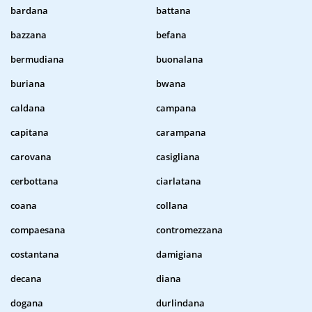
bardana
battana
bazzana
befana
bermudiana
buonalana
buriana
bwana
caldana
campana
capitana
carampana
carovana
casigliana
cerbottana
ciarlatana
coana
collana
compaesana
contromezzana
costantana
damigiana
decana
diana
dogana
durlindana