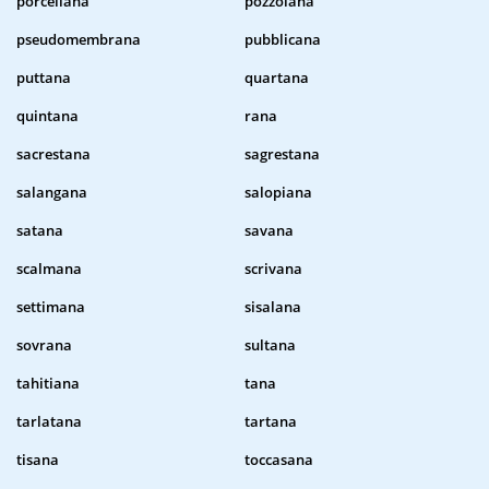
porcellana
pozzolana
pseudomembrana
pubblicana
puttana
quartana
quintana
rana
sacrestana
sagrestana
salangana
salopiana
satana
savana
scalmana
scrivana
settimana
sisalana
sovrana
sultana
tahitiana
tana
tarlatana
tartana
tisana
toccasana