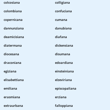
colcosiana
colligiana
colombiana
confuciana
copernicana
cumana
dannunziana
danubiana
deamicisiana
diafana
diatermana
dickensiana
diocesana
disumana
draconiana
edoardiana
egiziana
einsteiniana
elisabettiana
elzeviriana
emiliana
episcopaliana
erasmiana
erziana
extraurbana
falloppiana