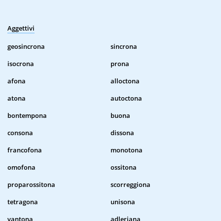
Aggettivi
geosincrona
sincrona
isocrona
prona
afona
alloctona
atona
autoctona
bontempona
buona
consona
dissona
francofona
monotona
omofona
ossitona
proparossitona
scorreggiona
tetragona
unisona
vantona
adleriana