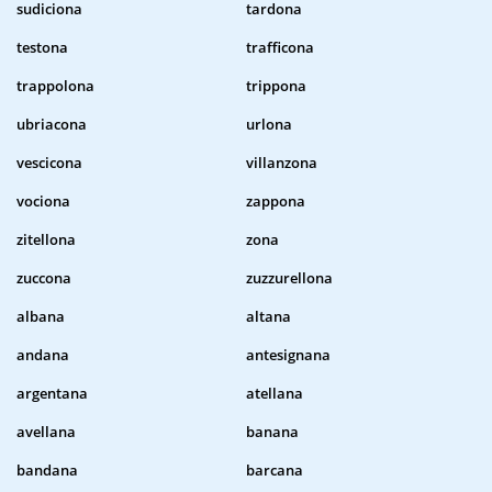
sudiciona
tardona
testona
trafficona
trappolona
trippona
ubriacona
urlona
vescicona
villanzona
vociona
zappona
zitellona
zona
zuccona
zuzzurellona
albana
altana
andana
antesignana
argentana
atellana
avellana
banana
bandana
barcana