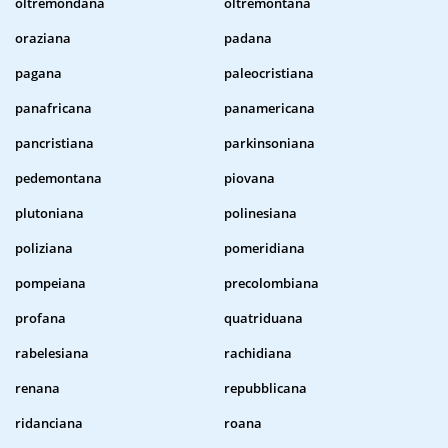
oltremondana
oltremontana
oraziana
padana
pagana
paleocristiana
panafricana
panamericana
pancristiana
parkinsoniana
pedemontana
piovana
plutoniana
polinesiana
poliziana
pomeridiana
pompeiana
precolombiana
profana
quatriduana
rabelesiana
rachidiana
renana
repubblicana
ridanciana
roana