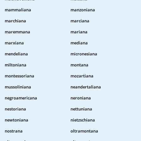
mammaliana
manzoniana
marchiana
marciana
maremmana
mariana
marxiana
mediana
mendeliana
micronesiana
miltoniana
montana
montessoriana
mozartiana
mussoliniana
neandertaliana
negroamericana
neroniana
nestoriana
nettuniana
newtoniana
nietzschiana
nostrana
oltramontana