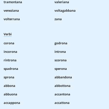
tramontana
valeriana
veneziana
voltagabbana
volterrana
zana
Verbi
corona
godrona
incorona
introna
rintrona
scorona
spadrona
sperona
sprona
abbandona
abbona
abbottona
abbuona
accantona
accappona
accattona