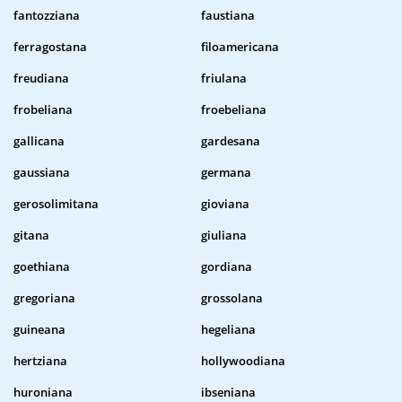
fantozziana
faustiana
ferragostana
filoamericana
freudiana
friulana
frobeliana
froebeliana
gallicana
gardesana
gaussiana
germana
gerosolimitana
gioviana
gitana
giuliana
goethiana
gordiana
gregoriana
grossolana
guineana
hegeliana
hertziana
hollywoodiana
huroniana
ibseniana