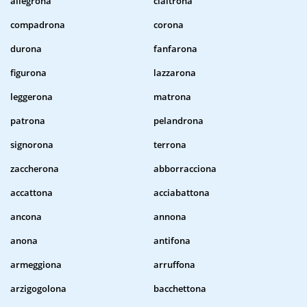
allegrona
cialtrona
compadrona
corona
durona
fanfarona
figurona
lazzarona
leggerona
matrona
patrona
pelandrona
signorona
terrona
zaccherona
abborracciona
accattona
acciabattona
ancona
annona
anona
antifona
armeggiona
arruffona
arzigogolona
bacchettona