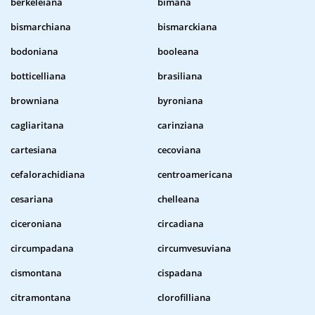
berkeleiana
bimana
bismarchiana
bismarckiana
bodoniana
booleana
botticelliana
brasiliana
browniana
byroniana
cagliaritana
carinziana
cartesiana
cecoviana
cefalorachidiana
centroamericana
cesariana
chelleana
ciceroniana
circadiana
circumpadana
circumvesuviana
cismontana
cispadana
citramontana
clorofilliana