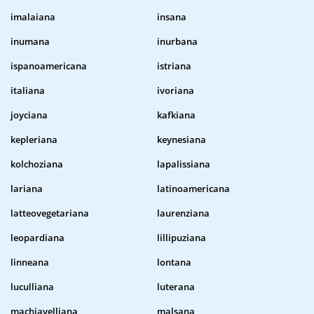
imalaiana
insana
inumana
inurbana
ispanoamericana
istriana
italiana
ivoriana
joyciana
kafkiana
kepleriana
keynesiana
kolchoziana
lapalissiana
lariana
latinoamericana
latteovegetariana
laurenziana
leopardiana
lillipuziana
linneana
lontana
luculliana
luterana
machiavelliana
malsana