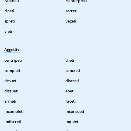
raccheti
reinterpreti
ripeti
secreti
spreti
vegeti
vieti
Aggettivi
centripeti
cheti
completi
concreti
desueti
discreti
dissueti
ebeti
ermeti
faceti
incompleti
inconsueti
indiscreti
inquieti