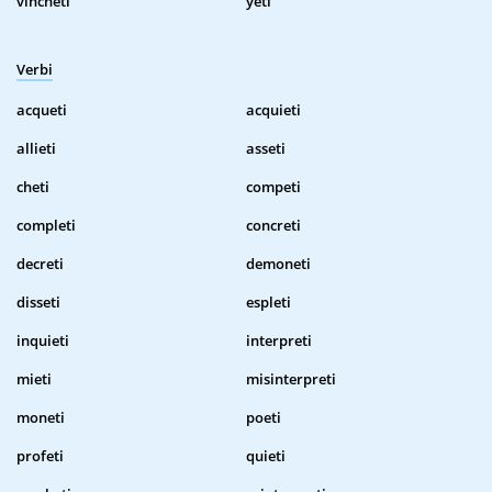
vincheti
yeti
Verbi
acqueti
acquieti
allieti
asseti
cheti
competi
completi
concreti
decreti
demoneti
disseti
espleti
inquieti
interpreti
mieti
misinterpreti
moneti
poeti
profeti
quieti