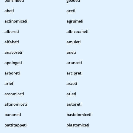
polisindeti
geodeti
abeti
aceti
actinomiceti
agrumeti
albereti
albicoccheti
alfabeti
amuleti
anacoreti
aneti
apologeti
aranceti
arboreti
arcipreti
arieti
asceti
ascomiceti
atleti
attinomiceti
autoreti
bananeti
basidiomiceti
battitappeti
blastomiceti