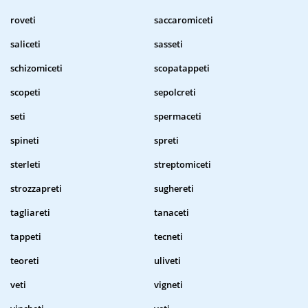
roveti
saccaromiceti
saliceti
sasseti
schizomiceti
scopatappeti
scopeti
sepolcreti
seti
spermaceti
spineti
spreti
sterleti
streptomiceti
strozzapreti
sughereti
tagliareti
tanaceti
tappeti
tecneti
teoreti
uliveti
veti
vigneti