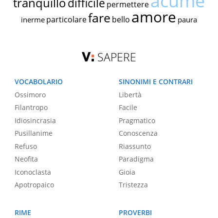
acume
tranquillo
difficile
permettere
amore
fare
particolare
bello
inerme
paura
SAPERE
VOCABOLARIO
SINONIMI E CONTRARI
Ossimoro
Libertà
Filantropo
Facile
Idiosincrasia
Pragmatico
Pusillanime
Conoscenza
Refuso
Riassunto
Neofita
Paradigma
Iconoclasta
Gioia
Apotropaico
Tristezza
RIME
PROVERBI