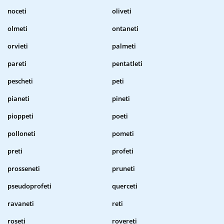
noceti
oliveti
olmeti
ontaneti
orvieti
palmeti
pareti
pentatleti
pescheti
peti
pianeti
pineti
pioppeti
poeti
polloneti
pometi
preti
profeti
prosseneti
pruneti
pseudoprofeti
querceti
ravaneti
reti
roseti
rovereti