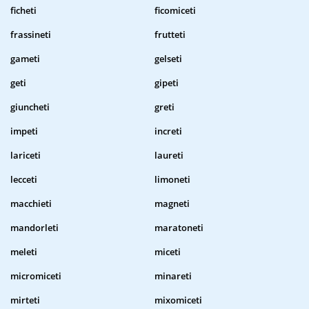
ficheti
ficomiceti
frassineti
frutteti
gameti
gelseti
geti
gipeti
giuncheti
greti
impeti
increti
lariceti
laureti
lecceti
limoneti
macchieti
magneti
mandorleti
maratoneti
meleti
miceti
micromiceti
minareti
mirteti
mixomiceti