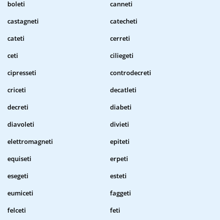
boleti
canneti
castagneti
catecheti
cateti
cerreti
ceti
ciliegeti
cipresseti
controdecreti
criceti
decatleti
decreti
diabeti
diavoleti
divieti
elettromagneti
epiteti
equiseti
erpeti
esegeti
esteti
eumiceti
faggeti
felceti
feti