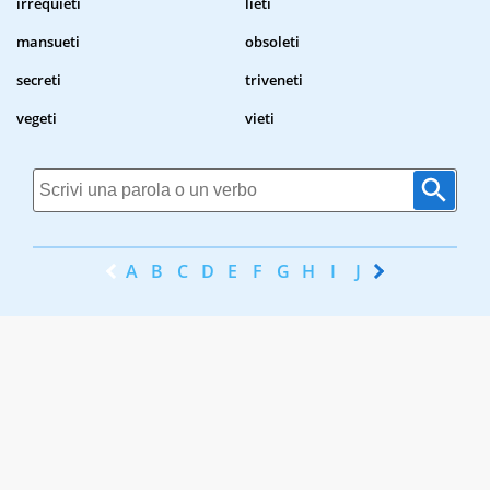
irrequieti
lieti
mansueti
obsoleti
secreti
triveneti
vegeti
vieti
A
B
C
D
E
F
G
H
I
J
K
L
M
N