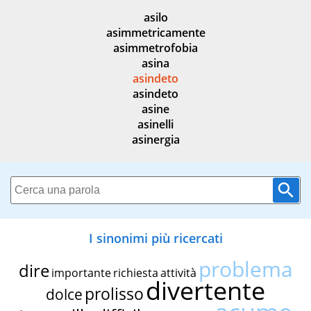
asilo
asimmetricamente
asimmetrofobia
asina
asindeto
asindeto
asine
asinelli
asinergia
I sinonimi più ricercati
problema
dire
importante
richiesta
attività
divertente
prolisso
dolce