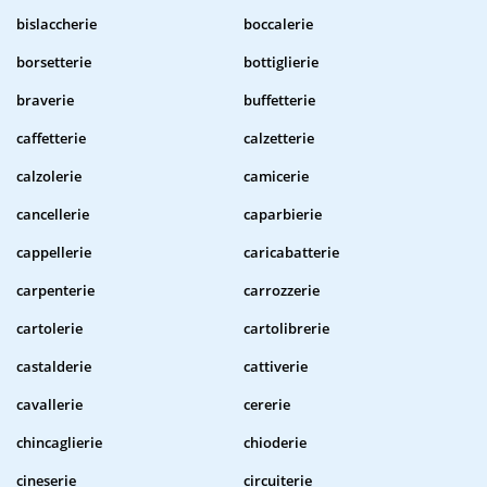
bislaccherie
boccalerie
borsetterie
bottiglierie
braverie
buffetterie
caffetterie
calzetterie
calzolerie
camicerie
cancellerie
caparbierie
cappellerie
caricabatterie
carpenterie
carrozzerie
cartolerie
cartolibrerie
castalderie
cattiverie
cavallerie
cererie
chincaglierie
chioderie
cineserie
circuiterie