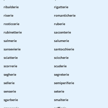
ribalderie
rigatterie
riserie
romanticherie
rosticcerie
ruberie
rubinetterie
saccenterie
salmerie
salumerie
sansevierie
santocchierie
sciatterie
sciccherie
scorrerie
scuderie
segherie
segreterie
sellerie
semiperiferie
senserie
seterie
sgarberie
smalterie