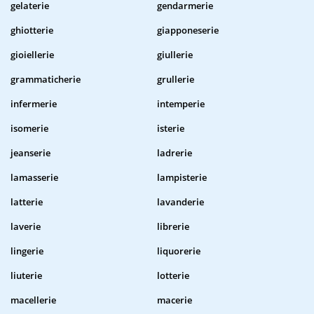
gelaterie
gendarmerie
ghiotterie
giapponeserie
gioiellerie
giullerie
grammaticherie
grullerie
infermerie
intemperie
isomerie
isterie
jeanserie
ladrerie
lamasserie
lampisterie
latterie
lavanderie
laverie
librerie
lingerie
liquorerie
liuterie
lotterie
macellerie
macerie