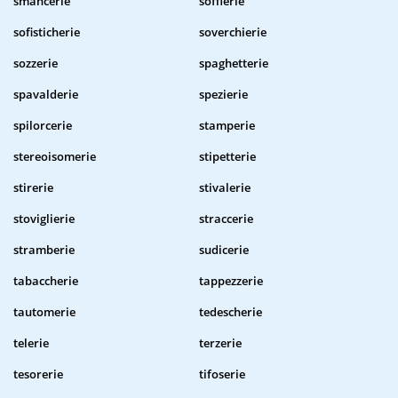
smancerie
soffierie
sofisticherie
soverchierie
sozzerie
spaghetterie
spavalderie
spezierie
spilorcerie
stamperie
stereoisomerie
stipetterie
stirerie
stivalerie
stoviglierie
straccerie
stramberie
sudicerie
tabaccherie
tappezzerie
tautomerie
tedescherie
telerie
terzerie
tesorerie
tifoserie