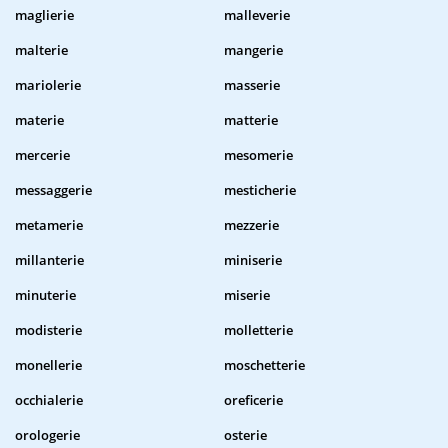
maglierie
malleverie
malterie
mangerie
mariolerie
masserie
materie
matterie
mercerie
mesomerie
messaggerie
mesticherie
metamerie
mezzerie
millanterie
miniserie
minuterie
miserie
modisterie
molletterie
monellerie
moschetterie
occhialerie
oreficerie
orologerie
osterie