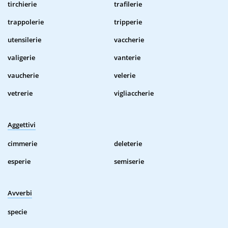
tirchierie
trafilerie
trappolerie
tripperie
utensilerie
vaccherie
valigerie
vanterie
vaucherie
velerie
vetrerie
vigliaccherie
Aggettivi
cimmerie
deleterie
esperie
semiserie
Avverbi
specie