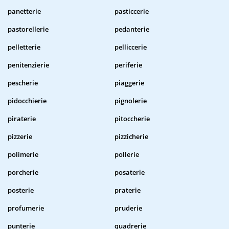
panetterie
pasticcerie
pastorellerie
pedanterie
pelletterie
pelliccerie
penitenzierie
periferie
pescherie
piaggerie
pidocchierie
pignolerie
piraterie
pitoccherie
pizzerie
pizzicherie
polimerie
pollerie
porcherie
posaterie
posterie
praterie
profumerie
pruderie
punterie
quadrerie