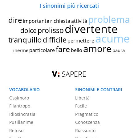
I sinonimi più ricercati
problema
dire
importante
richiesta
attività
divertente
prolisso
dolce
acume
tranquillo
difficile
permettere
amore
fare
particolare
bello
inerme
paura
SAPERE
VOCABOLARIO
SINONIMI E CONTRARI
Ossimoro
Libertà
Filantropo
Facile
Idiosincrasia
Pragmatico
Pusillanime
Conoscenza
Refuso
Riassunto