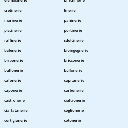
elemosinerie
birichinerie
cretinerie
linerie
marinerie
paninerie
piccinerie
portinerie
raffinerie
sdolcinerie
balenerie
bioingegnerie
birbonerie
bricconerie
buffonerie
bullonerie
cafonerie
capitanerie
caponerie
carbonerie
castronerie
cialtronerie
ciarlatanerie
coglionerie
cortigianerie
cotonerie