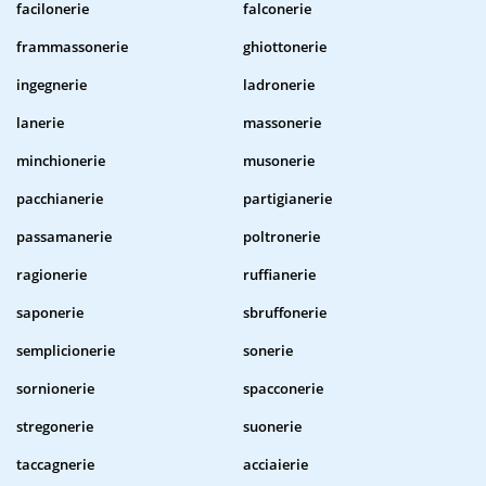
facilonerie
falconerie
frammassonerie
ghiottonerie
ingegnerie
ladronerie
lanerie
massonerie
minchionerie
musonerie
pacchianerie
partigianerie
passamanerie
poltronerie
ragionerie
ruffianerie
saponerie
sbruffonerie
semplicionerie
sonerie
sornionerie
spacconerie
stregonerie
suonerie
taccagnerie
acciaierie