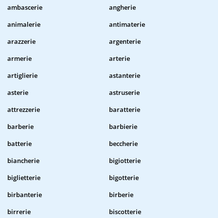
ambascerie
angherie
animalerie
antimaterie
arazzerie
argenterie
armerie
arterie
artiglierie
astanterie
asterie
astruserie
attrezzerie
baratterie
barberie
barbierie
batterie
beccherie
biancherie
bigiotterie
biglietterie
bigotterie
birbanterie
birberie
birrerie
biscotterie