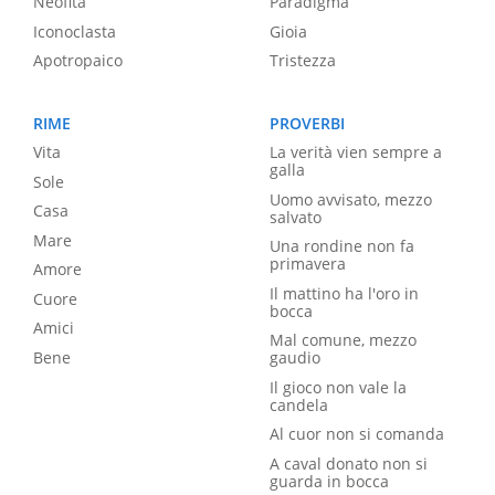
Neofita
Paradigma
Iconoclasta
Gioia
Apotropaico
Tristezza
RIME
PROVERBI
Vita
La verità vien sempre a
galla
Sole
Uomo avvisato, mezzo
Casa
salvato
Mare
Una rondine non fa
primavera
Amore
Il mattino ha l'oro in
Cuore
bocca
Amici
Mal comune, mezzo
Bene
gaudio
Il gioco non vale la
candela
Al cuor non si comanda
A caval donato non si
guarda in bocca