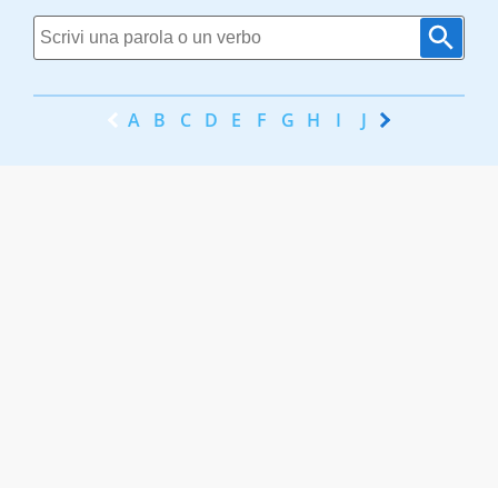
A
B
C
D
E
F
G
H
I
J
K
L
M
N