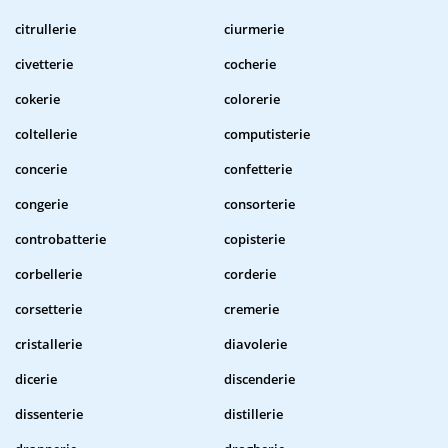
citrullerie
ciurmerie
civetterie
cocherie
cokerie
colorerie
coltellerie
computisterie
concerie
confetterie
congerie
consorterie
controbatterie
copisterie
corbellerie
corderie
corsetterie
cremerie
cristallerie
diavolerie
dicerie
discenderie
dissenterie
distillerie