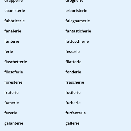
drapperie
drogherie
ebanisterie
erboristerie
fabbricerie
falegnamerie
fanalerie
fantasticherie
fanterie
fattucchierie
ferie
fesserie
fiaschetterie
filatterie
filosoferie
fonderie
foresterie
frascherie
fraterie
fucilerie
fumerie
furberie
furerie
furfanterie
galanterie
gallerie