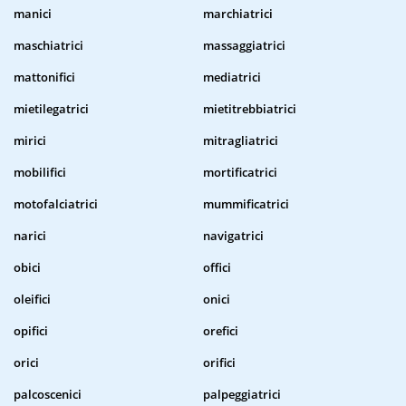
manici
marchiatrici
maschiatrici
massaggiatrici
mattonifici
mediatrici
mietilegatrici
mietitrebbiatrici
mirici
mitragliatrici
mobilifici
mortificatrici
motofalciatrici
mummificatrici
narici
navigatrici
obici
offici
oleifici
onici
opifici
orefici
orici
orifici
palcoscenici
palpeggiatrici