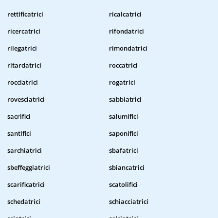
rettificatrici
ricalcatrici
ricercatrici
rifondatrici
rilegatrici
rimondatrici
ritardatrici
roccatrici
rocciatrici
rogatrici
rovesciatrici
sabbiatrici
sacrifici
salumifici
santifici
saponifici
sarchiatrici
sbafatrici
sbeffeggiatrici
sbiancatrici
scarificatrici
scatolifici
schedatrici
schiacciatrici