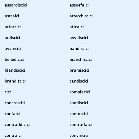
assordiscici
assuefaici
astraici
attecchiscici
attorcici
attraici
auliscici
avviliscici
avvincici
bandiscici
benedicici
bianchiscici
blandiscici
bramiscici
brandiscici
candiscici
cici
compiacici
concrescici
condiscici
confaici
contorcici
contraddicici
contraffaici
contraici
convincici