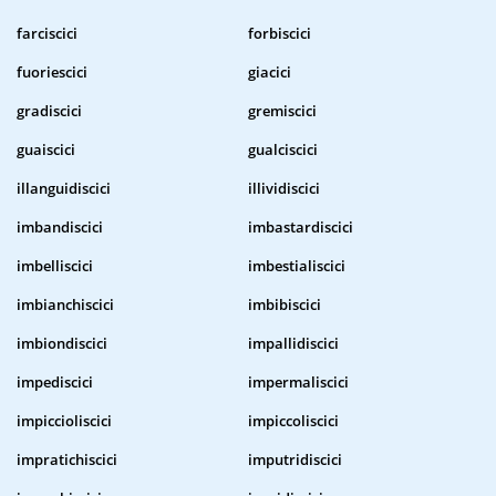
farciscici
forbiscici
fuoriescici
giacici
gradiscici
gremiscici
guaiscici
gualciscici
illanguidiscici
illividiscici
imbandiscici
imbastardiscici
imbelliscici
imbestialiscici
imbianchiscici
imbibiscici
imbiondiscici
impallidiscici
impediscici
impermaliscici
impiccioliscici
impiccoliscici
impratichiscici
imputridiscici