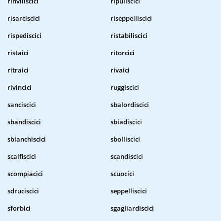
rinviliscici
ripuliscici
risarciscici
riseppelliscici
rispediscici
ristabiliscici
ristaici
ritorcici
ritraici
rivaici
rivincici
ruggiscici
sanciscici
sbalordiscici
sbandiscici
sbiadiscici
sbianchiscici
sbolliscici
scalfiscici
scandiscici
scompiacici
scuocici
sdruciscici
seppelliscici
sforbici
sgagliardiscici