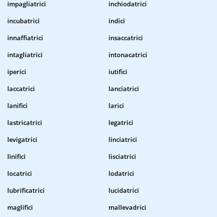
impagliatrici
inchiodatrici
incubatrici
indici
innaffiatrici
insaccatrici
intagliatrici
intonacatrici
iperici
iutifici
laccatrici
lanciatrici
lanifici
larici
lastricatrici
legatrici
levigatrici
linciatrici
linifici
lisciatrici
locatrici
lodatrici
lubrificatrici
lucidatrici
maglifici
mallevadrici