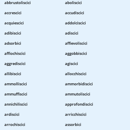
abbrustoliscici
aboliscici
accrescici
accudiscici
acquiescici
addolciscici
adibiscici
adiscici
adsorbici
affievoliscici
affiochiscici
aggobbiscici
aggrediscici
agiscici
allibiscici
allocchiscici
ammolliscici
ammorbidiscici
ammuffiscici
ammutoliscici
annichiliscici
approfondiscici
ardiscici
arricchiscici
arrochiscici
assorbici