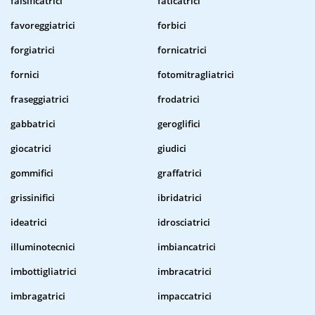
falsificatrici
faticatrici
favoreggiatrici
forbici
forgiatrici
fornicatrici
fornici
fotomitragliatrici
fraseggiatrici
frodatrici
gabbatrici
geroglifici
giocatrici
giudici
gommifici
graffatrici
grissinifici
ibridatrici
ideatrici
idrosciatrici
illuminotecnici
imbiancatrici
imbottigliatrici
imbracatrici
imbragatrici
impaccatrici