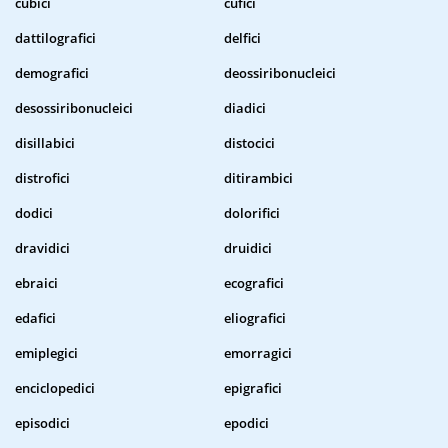
cubici
cufici
dattilografici
delfici
demografici
deossiribonucleici
desossiribonucleici
diadici
disillabici
distocici
distrofici
ditirambici
dodici
dolorifici
dravidici
druidici
ebraici
ecografici
edafici
eliografici
emiplegici
emorragici
enciclopedici
epigrafici
episodici
epodici