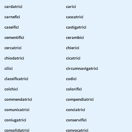
cardatrici
carici
carnefici
cascatrici
caseifici
castigatrici
cementifici
cerambici
cercatrici
chierici
chiodatrici
cicatrici
cilici
circumnavigatrici
classificatrici
codici
colchici
colorifici
commendatrici
compendiatrici
comunicatrici
conciatrici
coniugatrici
conservifici
consolidatrici
convocatrici