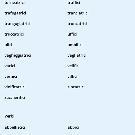
torneatrici
traffici
trafugatrici
tranciatrici
trangugiatrici
troncatrici
truccatrici
uffici
ulici
umbilici
vagheggiatrici
vagliatrici
varici
velifici
vernici
villici
vinificatrici
zincatrici
zuccherifici
Verbi
abbelliscici
abbici