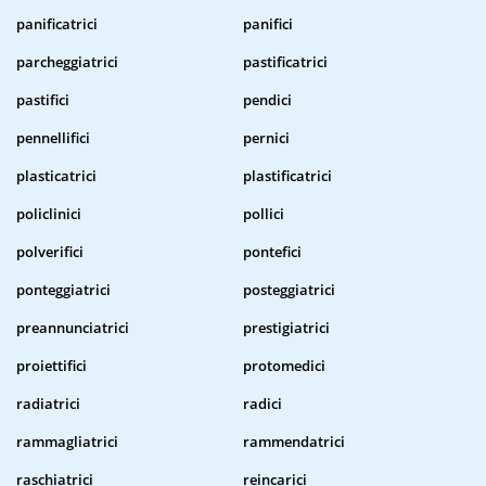
panificatrici
panifici
parcheggiatrici
pastificatrici
pastifici
pendici
pennellifici
pernici
plasticatrici
plastificatrici
policlinici
pollici
polverifici
pontefici
ponteggiatrici
posteggiatrici
preannunciatrici
prestigiatrici
proiettifici
protomedici
radiatrici
radici
rammagliatrici
rammendatrici
raschiatrici
reincarici