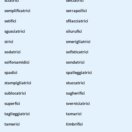
sciatrici
selciatrici
semplificatrici
serrapollici
setifici
sfilacciatrici
sgusciatrici
silurufici
sirici
smerigliatrici
sodatrici
sofisticatrici
solfonamidici
sondatrici
spadici
spalleggiatrici
stampigliatrici
stuccatrici
sublocatrici
sugherifici
superfici
sverniciatrici
taglieggiatrici
tamarici
tamerici
timbrifici