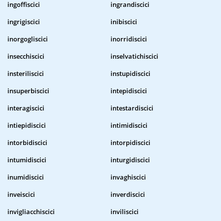
ingoffiscici
ingrandiscici
ingrigiscici
inibiscici
inorgogliscici
inorridiscici
insecchiscici
inselvatichiscici
insteriliscici
instupidiscici
insuperbiscici
intepidiscici
interagiscici
intestardiscici
intiepidiscici
intimidiscici
intorbidiscici
intorpidiscici
intumidiscici
inturgidiscici
inumidiscici
invaghiscici
inveiscici
inverdiscici
invigliacchiscici
inviliscici