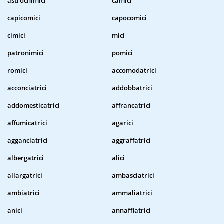
astrochimici
camici
capicomici
capocomici
cimici
mici
patronimici
pomici
romici
accomodatrici
acconciatrici
addobbatrici
addomesticatrici
affrancatrici
affumicatrici
agarici
agganciatrici
aggraffatrici
albergatrici
alici
allargatrici
ambasciatrici
ambiatrici
ammaliatrici
anici
annaffiatrici