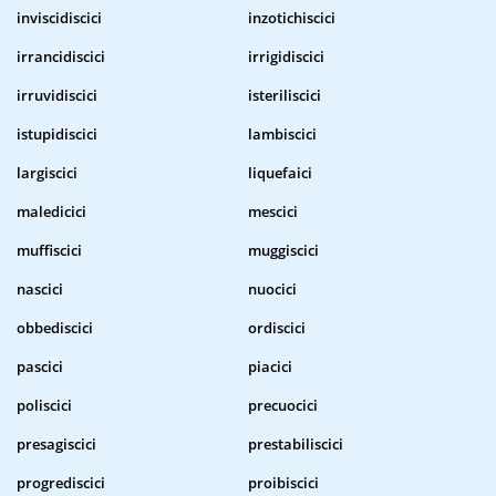
inviscidiscici
inzotichiscici
irrancidiscici
irrigidiscici
irruvidiscici
isteriliscici
istupidiscici
lambiscici
largiscici
liquefaici
maledicici
mescici
muffiscici
muggiscici
nascici
nuocici
obbediscici
ordiscici
pascici
piacici
poliscici
precuocici
presagiscici
prestabiliscici
progrediscici
proibiscici