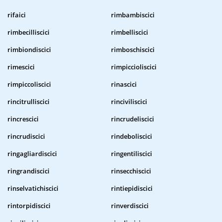
rifaici
rimbambiscici
rimbecilliscici
rimbelliscici
rimbiondiscici
rimboschiscici
rimescici
rimpiccioliscici
rimpiccoliscici
rinascici
rincitrulliscici
rinciviliscici
rincrescici
rincrudeliscici
rincrudiscici
rindeboliscici
ringagliardiscici
ringentiliscici
ringrandiscici
rinsecchiscici
rinselvatichiscici
rintiepidiscici
rintorpidiscici
rinverdiscici