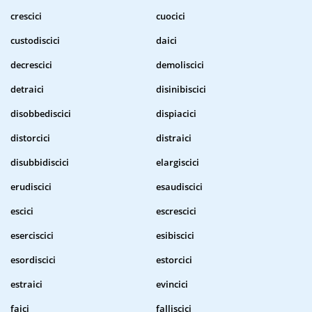
crescici
cuocici
custodiscici
daici
decrescici
demoliscici
detraici
disinibiscici
disobbediscici
dispiacici
distorcici
distraici
disubbidiscici
elargiscici
erudiscici
esaudiscici
escici
escrescici
eserciscici
esibiscici
esordiscici
estorcici
estraici
evincici
faici
falliscici