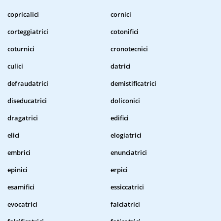
copricalici
cornici
corteggiatrici
cotonifici
coturnici
cronotecnici
culici
datrici
defraudatrici
demistificatrici
diseducatrici
doliconici
dragatrici
edifici
elici
elogiatrici
embrici
enunciatrici
epinici
erpici
esamifici
essiccatrici
evocatrici
falciatrici