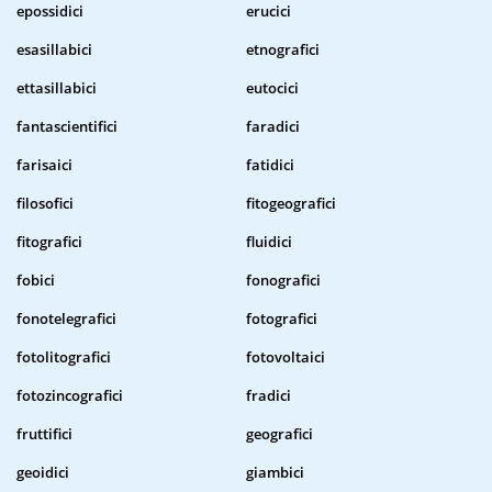
epossidici
erucici
esasillabici
etnografici
ettasillabici
eutocici
fantascientifici
faradici
farisaici
fatidici
filosofici
fitogeografici
fitografici
fluidici
fobici
fonografici
fonotelegrafici
fotografici
fotolitografici
fotovoltaici
fotozincografici
fradici
fruttifici
geografici
geoidici
giambici