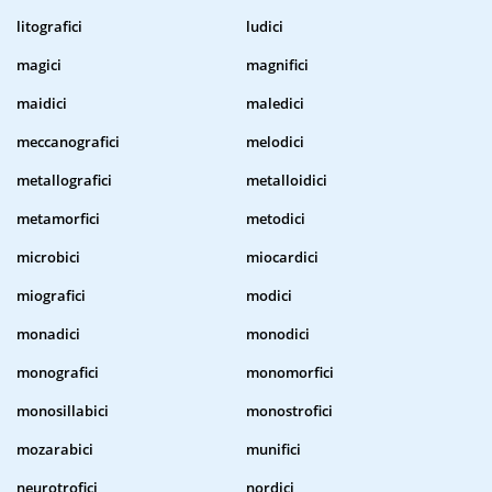
litografici
ludici
magici
magnifici
maidici
maledici
meccanografici
melodici
metallografici
metalloidici
metamorfici
metodici
microbici
miocardici
miografici
modici
monadici
monodici
monografici
monomorfici
monosillabici
monostrofici
mozarabici
munifici
neurotrofici
nordici