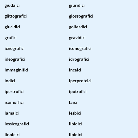
giudaici
giuridici
glittografici
glossografici
glucidici
goliardici
grafici
gravidici
icnografici
iconografici
ideografici
idrografici
immaginifici
incaici
iodici
iperproteici
ipertrofici
ipotrofici
isomorfici
laici
lamaici
lesbici
lessicografici
libidici
linoleici
lipidici