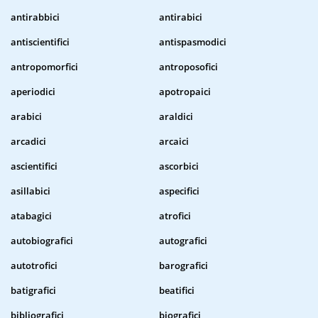
antirabbici
antirabici
antiscientifici
antispasmodici
antropomorfici
antroposofici
aperiodici
apotropaici
arabici
araldici
arcadici
arcaici
ascientifici
ascorbici
asillabici
aspecifici
atabagici
atrofici
autobiografici
autografici
autotrofici
barografici
batigrafici
beatifici
bibliografici
biografici