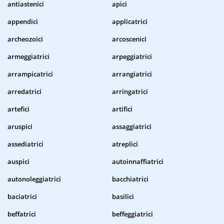
antiastenici
apici
appendici
applicatrici
archeozoici
arcoscenici
armeggiatrici
arpeggiatrici
arrampicatrici
arrangiatrici
arredatrici
arringatrici
artefici
artifici
aruspici
assaggiatrici
assediatrici
atreplici
auspici
autoinnaffiatrici
autonoleggiatrici
bacchiatrici
baciatrici
basilici
beffatrici
beffeggiatrici