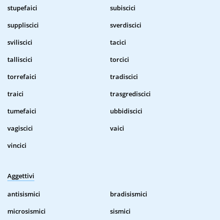
stupefaici
subiscici
suppliscici
sverdiscici
sviliscici
tacici
talliscici
torcici
torrefaici
tradiscici
traici
trasgrediscici
tumefaici
ubbidiscici
vagiscici
vaici
vincici
Aggettivi
antisismici
bradisismici
microsismici
sismici