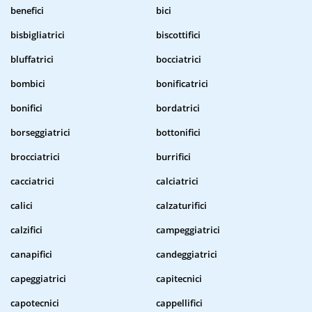
benefici
bici
bisbigliatrici
biscottifici
bluffatrici
bocciatrici
bombici
bonificatrici
bonifici
bordatrici
borseggiatrici
bottonifici
brocciatrici
burrifici
cacciatrici
calciatrici
calici
calzaturifici
calzifici
campeggiatrici
canapifici
candeggiatrici
capeggiatrici
capitecnici
capotecnici
cappellifici