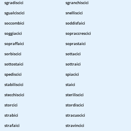
sgradiscici
sgranchiscici
sgualciscici
snelliscici
soccombici
soddisfaici
soggiacici
sopraccrescici
sopraffaici
soprastaici
sorbiscici
sottacici
sottostaici
sottraici
spediscici
spiacici
stabiliscici
staici
stecchiscici
steriliscici
storcici
stordiscici
strabici
stracuocici
strafaici
stravincici