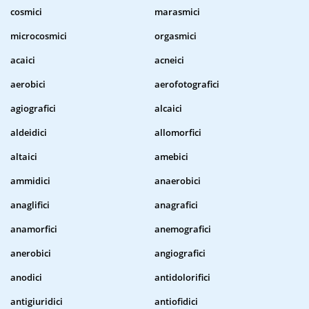
cosmici
marasmici
microcosmici
orgasmici
acaici
acneici
aerobici
aerofotografici
agiografici
alcaici
aldeidici
allomorfici
altaici
amebici
ammidici
anaerobici
anaglifici
anagrafici
anamorfici
anemografici
anerobici
angiografici
anodici
antidolorifici
antigiuridici
antiofidici