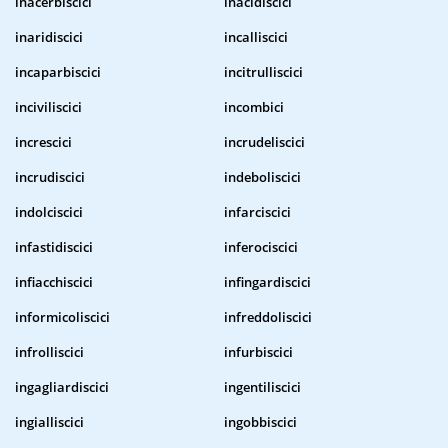
inacerbiscici
inacidiscici
inaridiscici
incalliscici
incaparbiscici
incitrulliscici
inciviliscici
incombici
increscici
incrudeliscici
incrudiscici
indeboliscici
indolciscici
infarciscici
infastidiscici
inferociscici
infiacchiscici
infingardiscici
informicoliscici
infreddoliscici
infrolliscici
infurbiscici
ingagliardiscici
ingentiliscici
ingialliscici
ingobbiscici