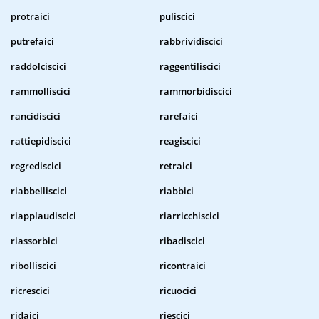
protraici
puliscici
putrefaici
rabbrividiscici
raddolciscici
raggentiliscici
rammolliscici
rammorbidiscici
rancidiscici
rarefaici
rattiepidiscici
reagiscici
regrediscici
retraici
riabbelliscici
riabbici
riapplaudiscici
riarricchiscici
riassorbici
ribadiscici
ribolliscici
ricontraici
ricrescici
ricuocici
ridaici
riescici