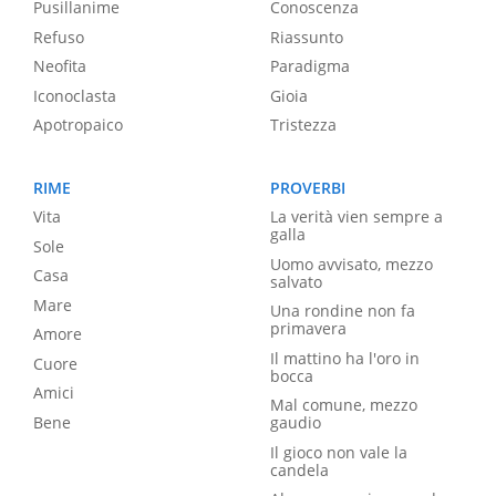
Pusillanime
Conoscenza
Refuso
Riassunto
Neofita
Paradigma
Iconoclasta
Gioia
Apotropaico
Tristezza
RIME
PROVERBI
Vita
La verità vien sempre a
galla
Sole
Uomo avvisato, mezzo
Casa
salvato
Mare
Una rondine non fa
primavera
Amore
Il mattino ha l'oro in
Cuore
bocca
Amici
Mal comune, mezzo
Bene
gaudio
Il gioco non vale la
candela