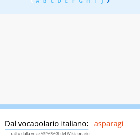
A
B
C
D
E
F
G
H
I
J
K
L
M
N
Dal vocabolario italiano:
asparagi
tratto dalla voce ASPARAGI del Wikizionario