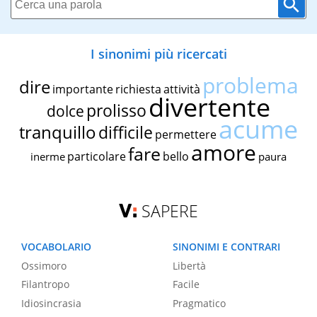
I sinonimi più ricercati
problema
dire
importante
richiesta
attività
divertente
prolisso
dolce
acume
tranquillo
difficile
permettere
amore
fare
particolare
bello
inerme
paura
SAPERE
VOCABOLARIO
SINONIMI E CONTRARI
Ossimoro
Libertà
Filantropo
Facile
Idiosincrasia
Pragmatico