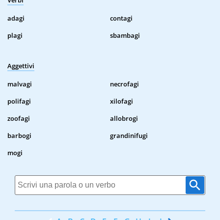
Verbi
adagi
contagi
plagi
sbambagi
Aggettivi
malvagi
necrofagi
polifagi
xilofagi
zoofagi
allobrogi
barbogi
grandinifugi
mogi