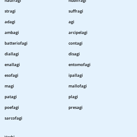
naufragi
nubifragi
stragi
suffragi
adagi
agi
ambagi
arcipelagi
batteriofagi
contagi
diallagi
disagi
enallagi
entomofagi
esofagi
ipallagi
magi
mallofagi
patagi
plagi
poefagi
presagi
sarcofagi