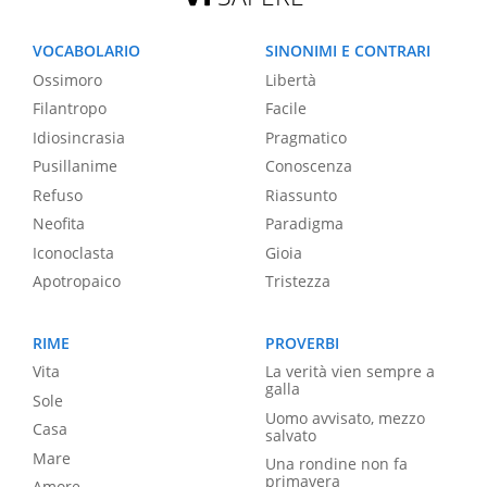
VOCABOLARIO
SINONIMI E CONTRARI
Ossimoro
Libertà
Filantropo
Facile
Idiosincrasia
Pragmatico
Pusillanime
Conoscenza
Refuso
Riassunto
Neofita
Paradigma
Iconoclasta
Gioia
Apotropaico
Tristezza
RIME
PROVERBI
Vita
La verità vien sempre a
galla
Sole
Uomo avvisato, mezzo
Casa
salvato
Mare
Una rondine non fa
primavera
Amore