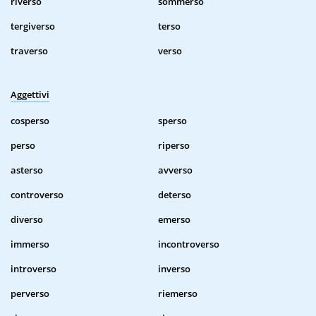
riverso
sommerso
tergiverso
terso
traverso
verso
Aggettivi
cosperso
sperso
perso
riperso
asterso
avverso
controverso
deterso
diverso
emerso
immerso
incontroverso
introverso
inverso
perverso
riemerso