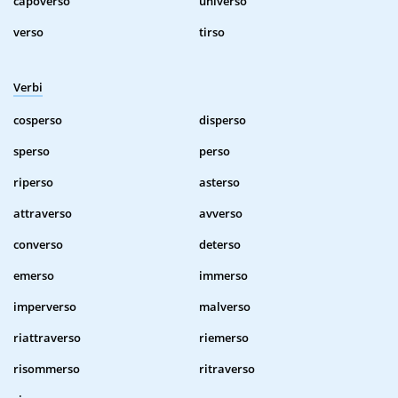
capoverso
universo
verso
tirso
Verbi
cosperso
disperso
sperso
perso
riperso
asterso
attraverso
avverso
converso
deterso
emerso
immerso
imperverso
malverso
riattraverso
riemerso
risommerso
ritraverso