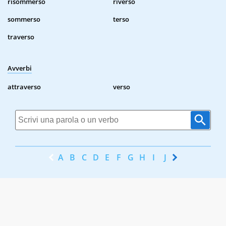
risommerso
riverso
sommerso
terso
traverso
Avverbi
attraverso
verso
A
B
C
D
E
F
G
H
I
J
K
L
M
N