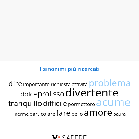
I sinonimi più ricercati
problema
dire
importante
richiesta
attività
divertente
prolisso
dolce
acume
tranquillo
difficile
permettere
amore
fare
particolare
bello
inerme
paura
SAPERE