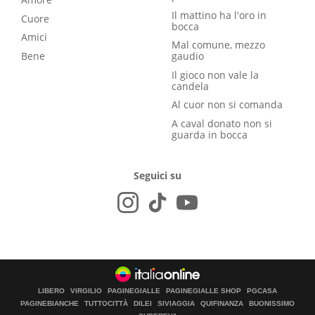
Il mattino ha l'oro in
Cuore
bocca
Amici
Mal comune, mezzo
Bene
gaudio
Il gioco non vale la
candela
Al cuor non si comanda
A caval donato non si
guarda in bocca
Seguici su
LIBERO
VIRGILIO
PAGINEGIALLE
PAGINEGIALLE SHOP
PGCASA
PAGINEBIANCHE
TUTTOCITTÀ
DILEI
SIVIAGGIA
QUIFINANZA
BUONISSIMO