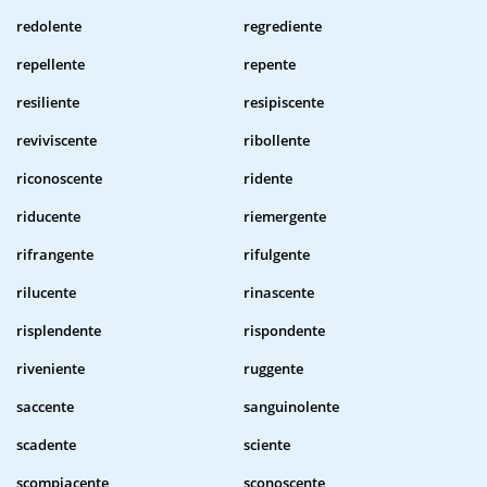
redolente
regrediente
repellente
repente
resiliente
resipiscente
reviviscente
ribollente
riconoscente
ridente
riducente
riemergente
rifrangente
rifulgente
rilucente
rinascente
risplendente
rispondente
riveniente
ruggente
saccente
sanguinolente
scadente
sciente
scompiacente
sconoscente