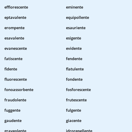
efflorescente
eminente
eptavalente
equipollente
erompente
esauriente
esavalente
esigente
evanescente
evidente
fatiscente
fendente
fidente
flatulente
fluorescente
fondente
fonoassorbente
fosforescente
fraudolente
frutescente
fuggente
fulgente
gaudente
giacente
graveolente
idrorepellente