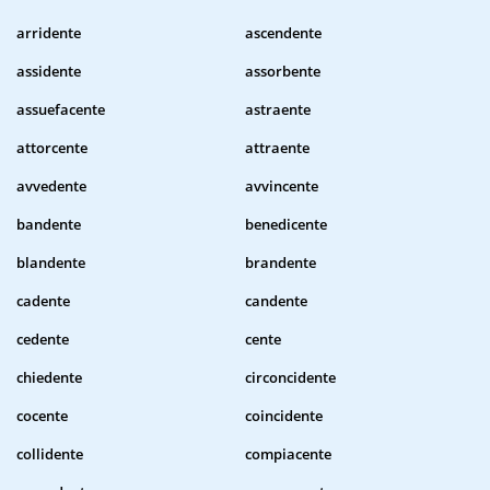
arridente
ascendente
assidente
assorbente
assuefacente
astraente
attorcente
attraente
avvedente
avvincente
bandente
benedicente
blandente
brandente
cadente
candente
cedente
cente
chiedente
circoncidente
cocente
coincidente
collidente
compiacente