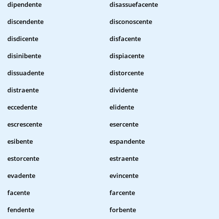
dipendente
disassuefacente
discendente
disconoscente
disdicente
disfacente
disinibente
dispiacente
dissuadente
distorcente
distraente
dividente
eccedente
elidente
escrescente
esercente
esibente
espandente
estorcente
estraente
evadente
evincente
facente
farcente
fendente
forbente