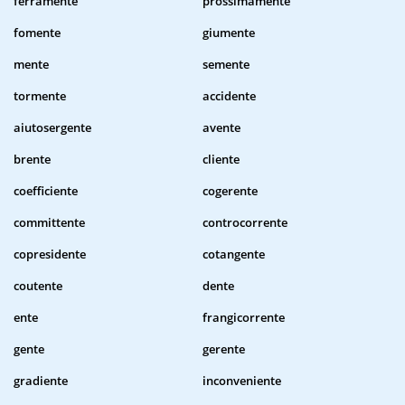
ferramente
prossimamente
fomente
giumente
mente
semente
tormente
accidente
aiutosergente
avente
brente
cliente
coefficiente
cogerente
committente
controcorrente
copresidente
cotangente
coutente
dente
ente
frangicorrente
gente
gerente
gradiente
inconveniente