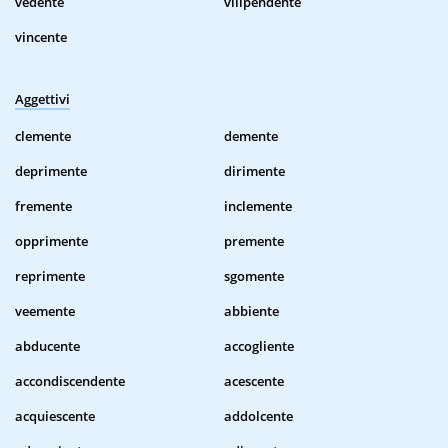
vedente
vilipendente
vincente
Aggettivi
clemente
demente
deprimente
dirimente
fremente
inclemente
opprimente
premente
reprimente
sgomente
veemente
abbiente
abducente
accogliente
accondiscendente
acescente
acquiescente
addolcente