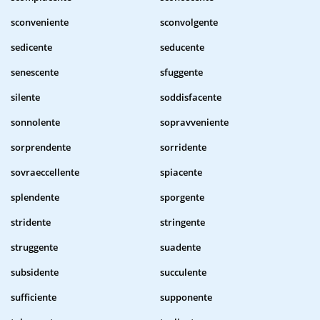
sconveniente
sconvolgente
sedicente
seducente
senescente
sfuggente
silente
soddisfacente
sonnolente
sopravveniente
sorprendente
sorridente
sovraeccellente
spiacente
splendente
sporgente
stridente
stringente
struggente
suadente
subsidente
succulente
sufficiente
supponente