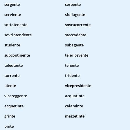
sergente
serpente
serviente
sfollagente
sottotenente
sovracorrente
sovrintendente
steccadente
studente
subagente
subcontinente
telericevente
teleutente
tenente
torrente
tridente
utente
vicepresidente
vicereggente
acquatinte
acquetinte
calaminte
grinte
mezzetinte
pinte