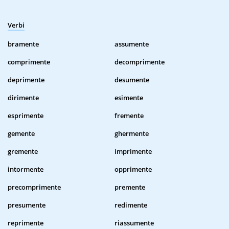
Verbi
bramente
assumente
comprimente
decomprimente
deprimente
desumente
dirimente
esimente
esprimente
fremente
gemente
ghermente
gremente
imprimente
intormente
opprimente
precomprimente
premente
presumente
redimente
reprimente
riassumente