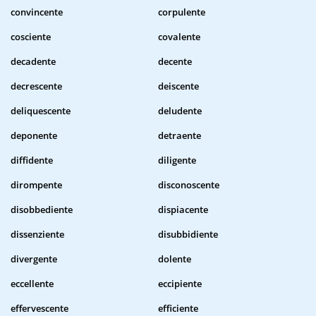
convincente
corpulente
cosciente
covalente
decadente
decente
decrescente
deiscente
deliquescente
deludente
deponente
detraente
diffidente
diligente
dirompente
disconoscente
disobbediente
dispiacente
dissenziente
disubbidiente
divergente
dolente
eccellente
eccipiente
effervescente
efficiente