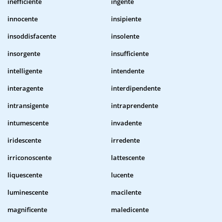
inefficiente
ingente
innocente
insipiente
insoddisfacente
insolente
insorgente
insufficiente
intelligente
intendente
interagente
interdipendente
intransigente
intraprendente
intumescente
invadente
iridescente
irredente
irriconoscente
lattescente
liquescente
lucente
luminescente
macilente
magnificente
maledicente