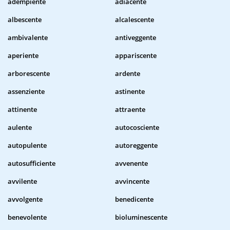
adempiente
adiacente
albescente
alcalescente
ambivalente
antiveggente
aperiente
appariscente
arborescente
ardente
assenziente
astinente
attinente
attraente
aulente
autocosciente
autopulente
autoreggente
autosufficiente
avvenente
avvilente
avvincente
avvolgente
benedicente
benevolente
bioluminescente