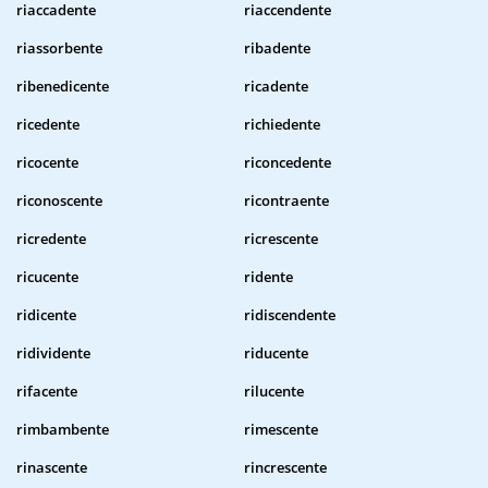
riaccadente
riaccendente
riassorbente
ribadente
ribenedicente
ricadente
ricedente
richiedente
ricocente
riconcedente
riconoscente
ricontraente
ricredente
ricrescente
ricucente
ridente
ridicente
ridiscendente
ridividente
riducente
rifacente
rilucente
rimbambente
rimescente
rinascente
rincrescente