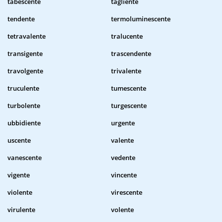
tabescente
tagliente
tendente
termoluminescente
tetravalente
tralucente
transigente
trascendente
travolgente
trivalente
truculente
tumescente
turbolente
turgescente
ubbidiente
urgente
uscente
valente
vanescente
vedente
vigente
vincente
violente
virescente
virulente
volente