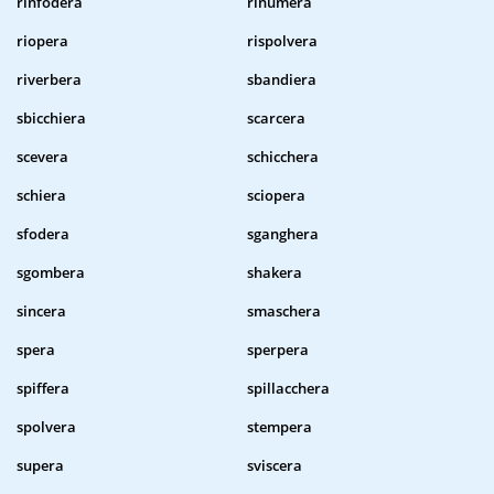
rinfodera
rinumera
riopera
rispolvera
riverbera
sbandiera
sbicchiera
scarcera
scevera
schicchera
schiera
sciopera
sfodera
sganghera
sgombera
shakera
sincera
smaschera
spera
sperpera
spiffera
spillacchera
spolvera
stempera
supera
sviscera