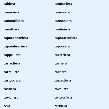
caldera
cambusiera
cameriera
caminiera
camomilliera
cannoniera
canottiera
cantiniera
capocannoniera
capocarceriera
capoinfermiera
caponiera
cappelliera
carceriera
carrettiera
carriera
cartelliera
cartiera
cartucciera
cassettiera
cassiera
cavaliera
cavigliera
centrosfera
cera
cerniera