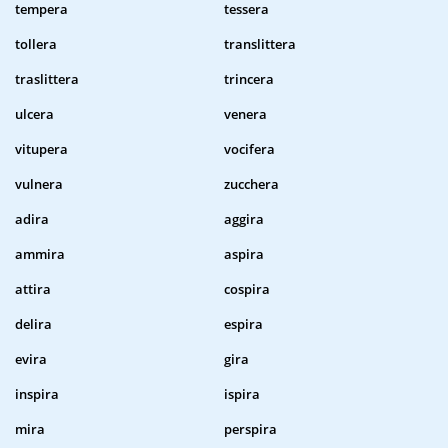
tempera
tessera
tollera
translittera
traslittera
trincera
ulcera
venera
vitupera
vocifera
vulnera
zucchera
adira
aggira
ammira
aspira
attira
cospira
delira
espira
evira
gira
inspira
ispira
mira
perspira