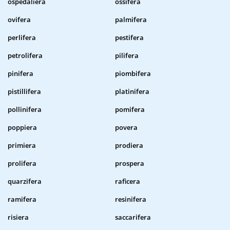
ospedaliera
ossifera
ovifera
palmifera
perlifera
pestifera
petrolifera
pilifera
pinifera
piombifera
pistillifera
platinifera
pollinifera
pomifera
poppiera
povera
primiera
prodiera
prolifera
prospera
quarzifera
raficera
ramifera
resinifera
risiera
saccarifera