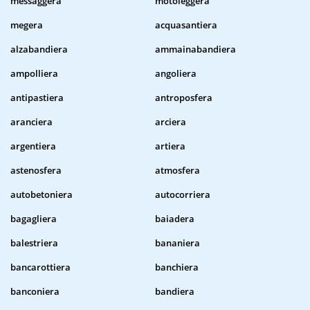
messaggera
motoleggera
megera
acquasantiera
alzabandiera
ammainabandiera
ampolliera
angoliera
antipastiera
antroposfera
aranciera
arciera
argentiera
artiera
astenosfera
atmosfera
autobetoniera
autocorriera
bagagliera
baiadera
balestriera
bananiera
bancarottiera
banchiera
banconiera
bandiera