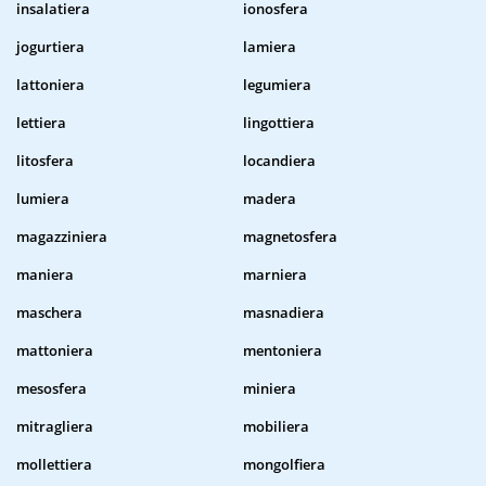
insalatiera
ionosfera
jogurtiera
lamiera
lattoniera
legumiera
lettiera
lingottiera
litosfera
locandiera
lumiera
madera
magazziniera
magnetosfera
maniera
marniera
maschera
masnadiera
mattoniera
mentoniera
mesosfera
miniera
mitragliera
mobiliera
mollettiera
mongolfiera