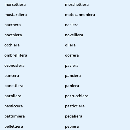
morsettiera
moschettiera
mostardiera
motocannoniera
nacchera
nasiera
nocchiera
novelliera
occhiera
oliera
ombrellifera
oosfera
ozonosfera
paciera
pancera
panciera
panettiera
paniera
paroliera
parrucchiera
pasticcera
pasticciera
pattumiera
pedaliera
pellettiera
pepiera