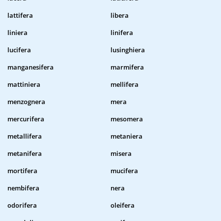
lattifera
libera
liniera
linifera
lucifera
lusinghiera
manganesifera
marmifera
mattiniera
mellifera
menzognera
mera
mercurifera
mesomera
metallifera
metaniera
metanifera
misera
mortifera
mucifera
nembifera
nera
odorifera
oleifera