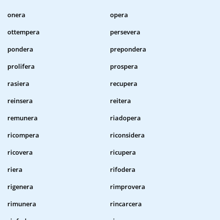
onera
opera
ottempera
persevera
pondera
prepondera
prolifera
prospera
rasiera
recupera
reinsera
reitera
remunera
riadopera
ricompera
riconsidera
ricovera
ricupera
riera
rifodera
rigenera
rimprovera
rimunera
rincarcera