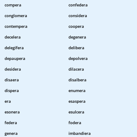
compera
confedera
conglomera
considera
contempera
coopera
decelera
degenera
delegifera
delibera
depaupera
depolvera
desidera
dilacera
disaera
disalbera
dispera
enumera
era
esaspera
esonera
esulcera
federa
fodera
genera
imbandiera