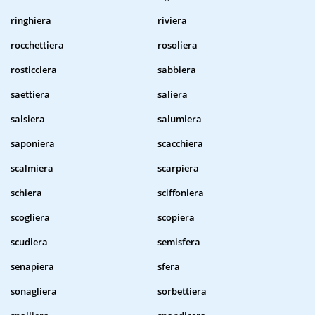
ringhiera
riviera
rocchettiera
rosoliera
rosticciera
sabbiera
saettiera
saliera
salsiera
salumiera
saponiera
scacchiera
scalmiera
scarpiera
schiera
sciffoniera
scogliera
scopiera
scudiera
semisfera
senapiera
sfera
sonagliera
sorbettiera