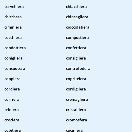
cervelliera
chiacchiera
chicchera
chincagliera
ciminiera
cioccolatiera
cocchiera
compostiera
condottiera
confettiera
conigliera
consigliera
consuocera
controfodera
coppiera
copriteiera
cordiera
cordigliera
corriera
cremagliera
criniera
cristalliera
crociera
cromosfera
cubitiera
cuciniera