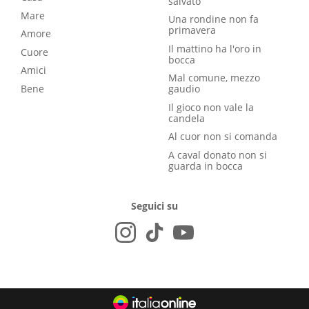
salvato
Mare
Una rondine non fa
primavera
Amore
Il mattino ha l'oro in
Cuore
bocca
Amici
Mal comune, mezzo
Bene
gaudio
Il gioco non vale la
candela
Al cuor non si comanda
A caval donato non si
guarda in bocca
Seguici su