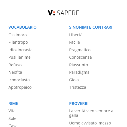
SAPERE
VOCABOLARIO
SINONIMI E CONTRARI
Ossimoro
Libertà
Filantropo
Facile
Idiosincrasia
Pragmatico
Pusillanime
Conoscenza
Refuso
Riassunto
Neofita
Paradigma
Iconoclasta
Gioia
Apotropaico
Tristezza
RIME
PROVERBI
Vita
La verità vien sempre a
galla
Sole
Uomo avvisato, mezzo
Casa