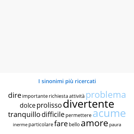
I sinonimi più ricercati
problema
dire
importante
richiesta
attività
divertente
prolisso
dolce
acume
tranquillo
difficile
permettere
amore
fare
particolare
bello
inerme
paura