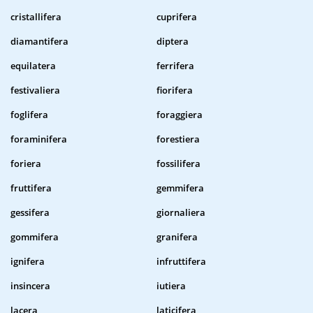
cristallifera
cuprifera
diamantifera
diptera
equilatera
ferrifera
festivaliera
fiorifera
foglifera
foraggiera
foraminifera
forestiera
foriera
fossilifera
fruttifera
gemmifera
gessifera
giornaliera
gommifera
granifera
ignifera
infruttifera
insincera
iutiera
lacera
laticifera