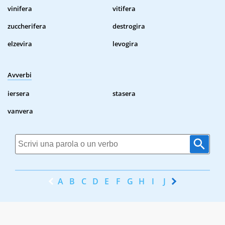
vinifera
vitifera
zuccherifera
destrogira
elzevira
levogira
Avverbi
iersera
stasera
vanvera
A
B
C
D
E
F
G
H
I
J
K
L
M
N