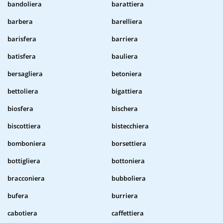
bandoliera
barattiera
barbera
barelliera
barisfera
barriera
batisfera
bauliera
bersagliera
betoniera
bettoliera
bigattiera
biosfera
bischera
biscottiera
bistecchiera
bomboniera
borsettiera
bottigliera
bottoniera
bracconiera
bubboliera
bufera
burriera
cabotiera
caffettiera