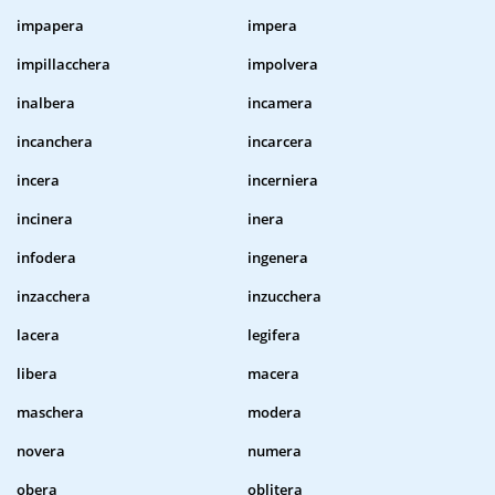
impapera
impera
impillacchera
impolvera
inalbera
incamera
incanchera
incarcera
incera
incerniera
incinera
inera
infodera
ingenera
inzacchera
inzucchera
lacera
legifera
libera
macera
maschera
modera
novera
numera
obera
oblitera