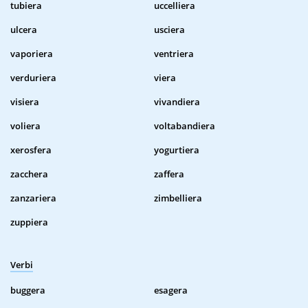
tubiera
uccelliera
ulcera
usciera
vaporiera
ventriera
verduriera
viera
visiera
vivandiera
voliera
voltabandiera
xerosfera
yogurtiera
zacchera
zaffera
zanzariera
zimbelliera
zuppiera
Verbi
buggera
esagera