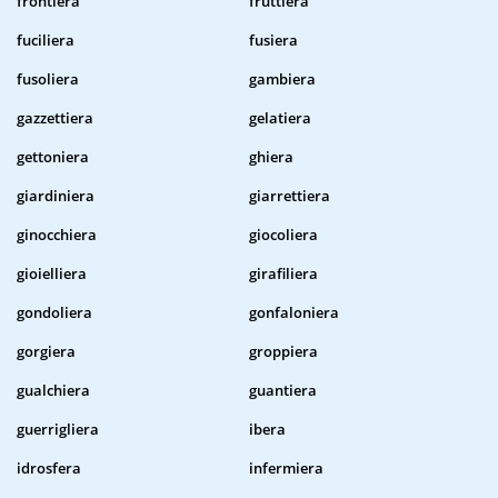
frontiera
fruttiera
fuciliera
fusiera
fusoliera
gambiera
gazzettiera
gelatiera
gettoniera
ghiera
giardiniera
giarrettiera
ginocchiera
giocoliera
gioielliera
girafiliera
gondoliera
gonfaloniera
gorgiera
groppiera
gualchiera
guantiera
guerrigliera
ibera
idrosfera
infermiera