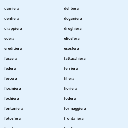
damiera
delibera
dentiera
doganiera
drappiera
droghiera
edera
eliosfera
ereditiera
esosfera
fascera
fattucchiera
federa
ferriera
fescera
filiera
fiociniera
fioriera
fochiera
fodera
fontaniera
formaggiera
fotosfera
frontaliera