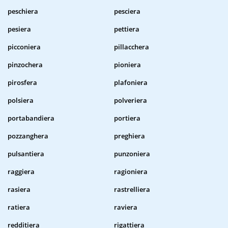
peschiera
pesciera
pesiera
pettiera
picconiera
pillacchera
pinzochera
pioniera
pirosfera
plafoniera
polsiera
polveriera
portabandiera
portiera
pozzanghera
preghiera
pulsantiera
punzoniera
raggiera
ragioniera
rasiera
rastrelliera
ratiera
raviera
redditiera
rigattiera