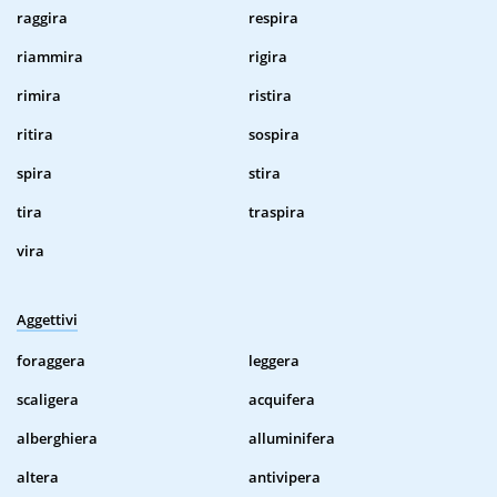
raggira
respira
riammira
rigira
rimira
ristira
ritira
sospira
spira
stira
tira
traspira
vira
Aggettivi
foraggera
leggera
scaligera
acquifera
alberghiera
alluminifera
altera
antivipera