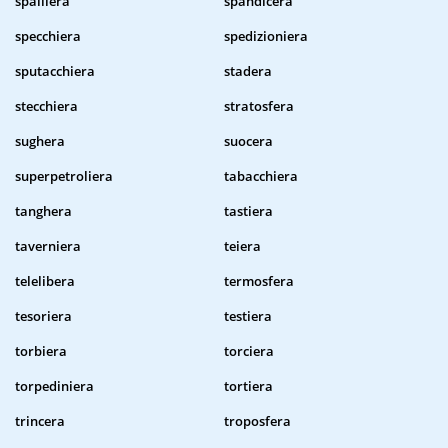
spalliera
spandicera
specchiera
spedizioniera
sputacchiera
stadera
stecchiera
stratosfera
sughera
suocera
superpetroliera
tabacchiera
tanghera
tastiera
taverniera
teiera
telelibera
termosfera
tesoriera
testiera
torbiera
torciera
torpediniera
tortiera
trincera
troposfera