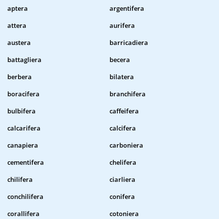
aptera
argentifera
attera
aurifera
austera
barricadiera
battagliera
becera
berbera
bilatera
boracifera
branchifera
bulbifera
caffeifera
calcarifera
calcifera
canapiera
carboniera
cementifera
chelifera
chilifera
ciarliera
conchilifera
conifera
corallifera
cotoniera