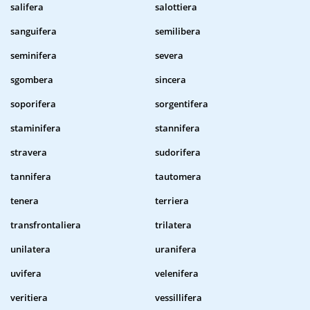
salifera
salottiera
sanguifera
semilibera
seminifera
severa
sgombera
sincera
soporifera
sorgentifera
staminifera
stannifera
stravera
sudorifera
tannifera
tautomera
tenera
terriera
transfrontaliera
trilatera
unilatera
uranifera
uvifera
velenifera
veritiera
vessillifera