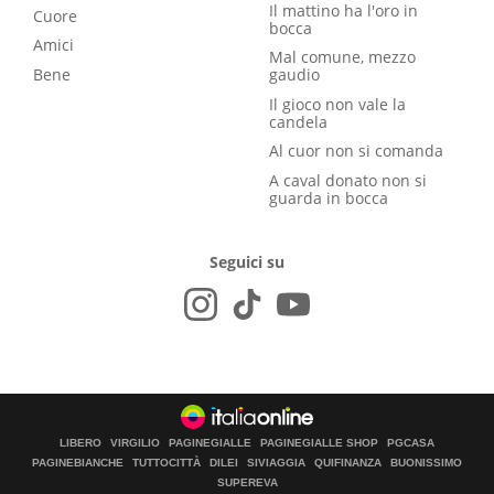
Il mattino ha l'oro in
Cuore
bocca
Amici
Mal comune, mezzo
Bene
gaudio
Il gioco non vale la
candela
Al cuor non si comanda
A caval donato non si
guarda in bocca
Seguici su
LIBERO
VIRGILIO
PAGINEGIALLE
PAGINEGIALLE SHOP
PGCASA
PAGINEBIANCHE
TUTTOCITTÀ
DILEI
SIVIAGGIA
QUIFINANZA
BUONISSIMO
SUPEREVA