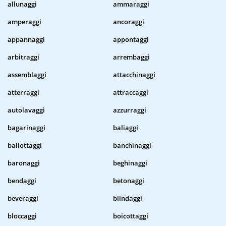
allunaggi
ammaraggi
amperaggi
ancoraggi
appannaggi
appontaggi
arbitraggi
arrembaggi
assemblaggi
attacchinaggi
atterraggi
attraccaggi
autolavaggi
azzurraggi
bagarinaggi
baliaggi
ballottaggi
banchinaggi
baronaggi
beghinaggi
bendaggi
betonaggi
beveraggi
blindaggi
bloccaggi
boicottaggi