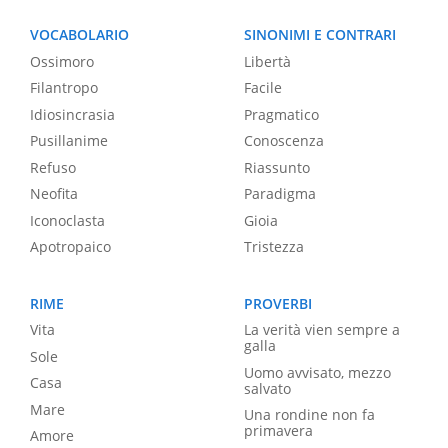
VOCABOLARIO
SINONIMI E CONTRARI
Ossimoro
Libertà
Filantropo
Facile
Idiosincrasia
Pragmatico
Pusillanime
Conoscenza
Refuso
Riassunto
Neofita
Paradigma
Iconoclasta
Gioia
Apotropaico
Tristezza
RIME
PROVERBI
Vita
La verità vien sempre a
galla
Sole
Uomo avvisato, mezzo
Casa
salvato
Mare
Una rondine non fa
primavera
Amore