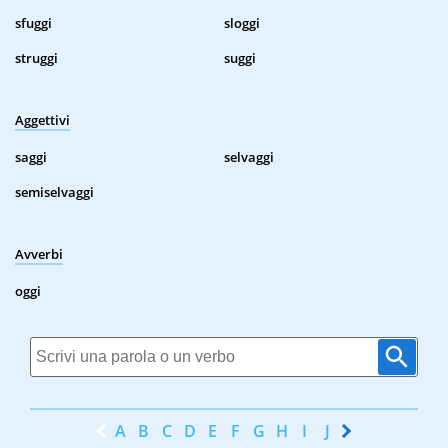
sfuggi
sloggi
struggi
suggi
Aggettivi
saggi
selvaggi
semiselvaggi
Avverbi
oggi
A
B
C
D
E
F
G
H
I
J
K
L
M
N