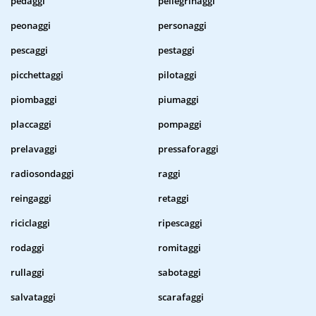
pedaggi
pellegrinaggi
peonaggi
personaggi
pescaggi
pestaggi
picchettaggi
pilotaggi
piombaggi
piumaggi
placcaggi
pompaggi
prelavaggi
pressaforaggi
radiosondaggi
raggi
reingaggi
retaggi
riciclaggi
ripescaggi
rodaggi
romitaggi
rullaggi
sabotaggi
salvataggi
scarafaggi