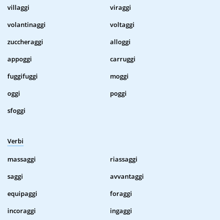
villaggi
viraggi
volantinaggi
voltaggi
zuccheraggi
alloggi
appoggi
carruggi
fuggifuggi
moggi
oggi
poggi
sfoggi
Verbi
massaggi
riassaggi
saggi
avvantaggi
equipaggi
foraggi
incoraggi
ingaggi