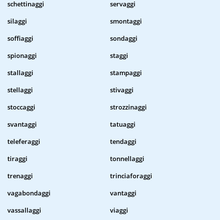
schettinaggi
servaggi
silaggi
smontaggi
soffiaggi
sondaggi
spionaggi
staggi
stallaggi
stampaggi
stellaggi
stivaggi
stoccaggi
strozzinaggi
svantaggi
tatuaggi
teleferaggi
tendaggi
tiraggi
tonnellaggi
trenaggi
trinciaforaggi
vagabondaggi
vantaggi
vassallaggi
viaggi