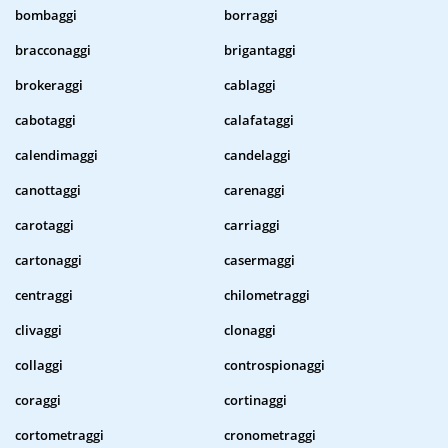
bombaggi
borraggi
bracconaggi
brigantaggi
brokeraggi
cablaggi
cabotaggi
calafataggi
calendimaggi
candelaggi
canottaggi
carenaggi
carotaggi
carriaggi
cartonaggi
casermaggi
centraggi
chilometraggi
clivaggi
clonaggi
collaggi
controspionaggi
coraggi
cortinaggi
cortometraggi
cronometraggi