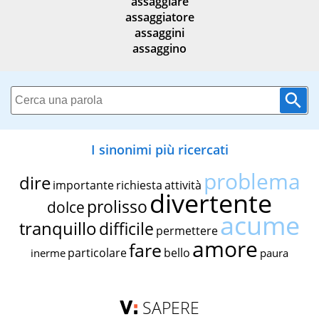
assaggiare
assaggiatore
assaggini
assaggino
I sinonimi più ricercati
problema
dire
importante
richiesta
attività
divertente
prolisso
dolce
acume
tranquillo
difficile
permettere
amore
fare
particolare
bello
inerme
paura
SAPERE