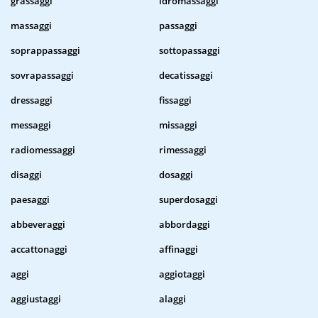
grassaggi
idromassaggi
massaggi
passaggi
soprappassaggi
sottopassaggi
sovrapassaggi
decatissaggi
dressaggi
fissaggi
messaggi
missaggi
radiomessaggi
rimessaggi
disaggi
dosaggi
paesaggi
superdosaggi
abbeveraggi
abbordaggi
accattonaggi
affinaggi
aggi
aggiotaggi
aggiustaggi
alaggi