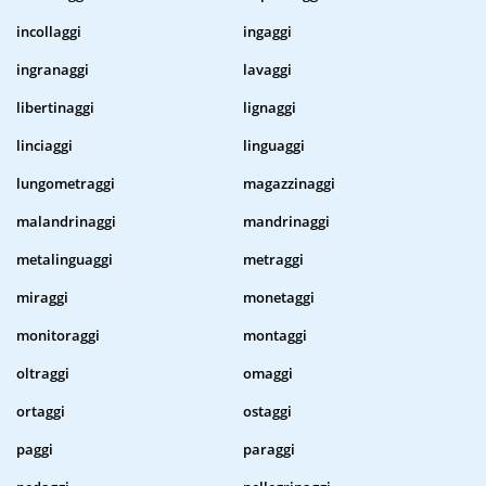
incollaggi
ingaggi
ingranaggi
lavaggi
libertinaggi
lignaggi
linciaggi
linguaggi
lungometraggi
magazzinaggi
malandrinaggi
mandrinaggi
metalinguaggi
metraggi
miraggi
monetaggi
monitoraggi
montaggi
oltraggi
omaggi
ortaggi
ostaggi
paggi
paraggi