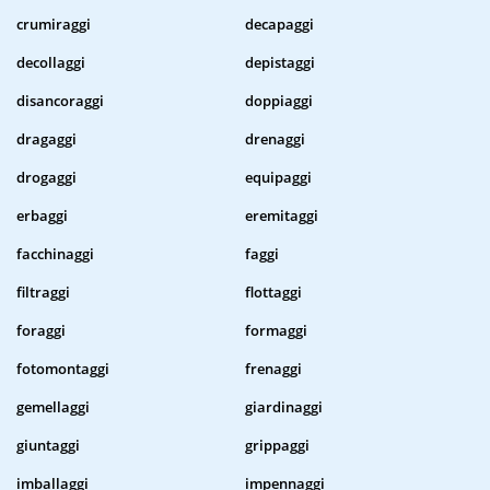
crumiraggi
decapaggi
decollaggi
depistaggi
disancoraggi
doppiaggi
dragaggi
drenaggi
drogaggi
equipaggi
erbaggi
eremitaggi
facchinaggi
faggi
filtraggi
flottaggi
foraggi
formaggi
fotomontaggi
frenaggi
gemellaggi
giardinaggi
giuntaggi
grippaggi
imballaggi
impennaggi