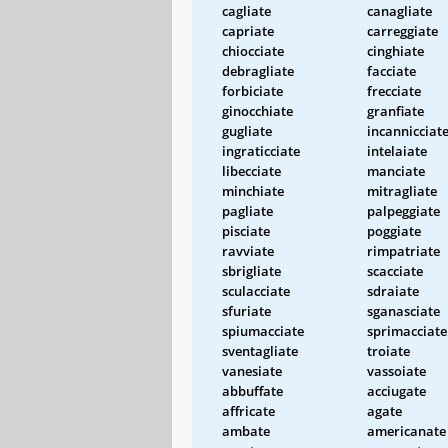
cagliate
canagliate
capriate
carreggiate
chiocciate
cinghiate
debragliate
facciate
forbiciate
frecciate
ginocchiate
granfiate
gugliate
incannicciat
ingraticciate
intelaiate
libecciate
manciate
minchiate
mitragliate
pagliate
palpeggiate
pisciate
poggiate
ravviate
rimpatriate
sbrigliate
scacciate
sculacciate
sdraiate
sfuriate
sganasciate
spiumacciate
sprimacciate
sventagliate
troiate
vanesiate
vassoiate
abbuffate
acciugate
affricate
agate
ambate
americanate