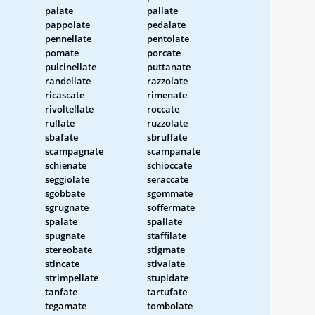
palate
pallate
pappolate
pedalate
pennellate
pentolate
pomate
porcate
pulcinellate
puttanate
randellate
razzolate
ricascate
rimenate
rivoltellate
roccate
rullate
ruzzolate
sbafate
sbruffate
scampagnate
scampanate
schienate
schioccate
seggiolate
seraccate
sgobbate
sgommate
sgrugnate
soffermate
spalate
spallate
spugnate
staffilate
stereobate
stigmate
stincate
stivalate
strimpellate
stupidate
tanfate
tartufate
tegamate
tombolate