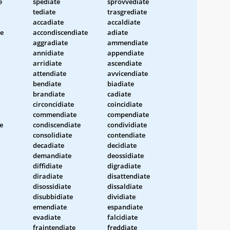
e
spediate
sprovvediate
tediate
trasgrediate
accadiate
accaldiate
e
accondiscendiate
adiate
aggradiate
ammendiate
annidiate
appendiate
arridiate
ascendiate
attendiate
avvicendiate
bendiate
biadiate
brandiate
cadiate
circoncidiate
coincidiate
commendiate
compendiate
e
condiscendiate
condividiate
consolidiate
contendiate
decadiate
decidiate
demandiate
deossidiate
diffidiate
digradiate
diradiate
disattendiate
disossidiate
dissaldiate
disubbidiate
dividiate
emendiate
espandiate
evadiate
falcidiate
fraintendiate
freddiate