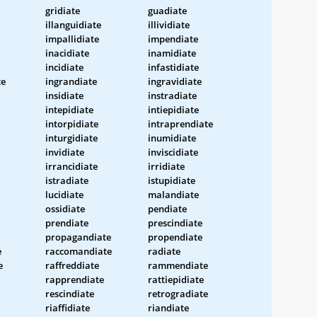
gridiate
guadiate
illanguidiate
illividiate
impallidiate
impendiate
inacidiate
inamidiate
incidiate
infastidiate
te
ingrandiate
ingravidiate
insidiate
instradiate
intepidiate
intiepidiate
intorpidiate
intraprendiate
inturgidiate
inumidiate
invidiate
inviscidiate
irrancidiate
irridiate
istradiate
istupidiate
lucidiate
malandiate
ossidiate
pendiate
prendiate
prescindiate
propagandiate
propendiate
e
raccomandiate
radiate
e
raffreddiate
rammendiate
rapprendiate
rattiepidiate
rescindiate
retrogradiate
riaffidiate
riandiate