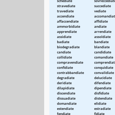
schediate
sovreccediat
stravediate
succediate
travediate
vediate
accendiate
accomandiat
affaccendiate
affidiate
ammorbidiate
andiate
apprendiate
arrendiate
assidiate
assoldiate
badiate
bandiate
biodegradiate
blandiate
candiate
candidiate
collidiate
comandiate
compravendiate
comprendiat
confidiate
conquidiate
contrabbandiate
convalidiate
degradiate
delucidiate
deridiate
difendiate
dilapidiate
dipendiate
discendiate
disfidiate
dissuadiate
distendiate
domandiate
elidiate
estendiate
estradiate
fendiate
fidiate