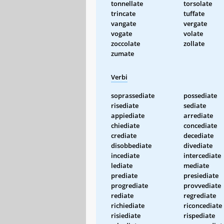
tonnellate
torsolate
trincate
tuffate
vangate
vergate
vogate
volate
zoccolate
zollate
zumate
Verbi
soprassediate
possediate
risediate
sediate
appiediate
arrediate
chiediate
concediate
crediate
decediate
disobbediate
divediate
incediate
intercediate
lediate
mediate
prediate
presiediate
progrediate
provvediate
rediate
regrediate
richiediate
riconcediate
risiediate
rispediate