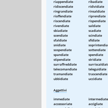
riappendiate
ribadiate
ridiscendiate
ridividiate
ringrandiate
rinsaldiate
rioffendiate
riprendiate
riscendiate
rispendiate
rivendiate
saldiate
sbiadiate
scadiate
scendiate
scindiate
sfaldiate
sfidiate
snidiate
soprintendia
sospendiate
sottendiate
spandiate
spendiate
stipendiate
stridiate
surraffreddiate
surriscaldiat
telecomandiate
teleguidiate
tramandiate
trascendiate
ubbidiate
uccidiate
Aggettivi
immediate
intermediate
accessoriate
accigliate