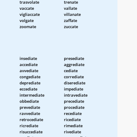
trasvolate
trenate
vaccate
vallate
vigliaccate
villanate
volgate
zaffate
zoomate
zuccate
insediate
presediate
accediate
aggrediate
avvediate
cediate
congediate
corrediate
deprediate
diserediate
eccediate
impediate
intermediate
intravediate
obbediate
precediate
prevediate
procediate
ravvediate
recediate
retrocediate
ricediate
ricrediate
rimediate
risuccediate
rivediate