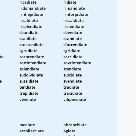
ricadiate
ridiate
ridomandiate
rimandiate
rintiepidiate
rintorpidiate
risaldiate
riscaldiate
risplendiate
ristendiate
sbandiate
sbendiate
scaldiate
scandiate
scoscendiate
sfaccendiate
sgradiate
sgridiate
te
sorprendiate
sorridiate
sottintendiate
sovrintendiate
splendiate
stendiate
suddividiate
suicidiate
e
sussidiate
svendiate
tendiate
tradiate
trepidiate
trucidiate
vendiate
vilipendiate
mediate
abranchiate
accollacciate
agiate