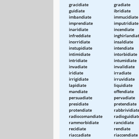
gracidiate
gradiate
guidiate
ibridiate
imbandiate
immucidiate
imprendiate
imputridiate
inaridiate
incendiate
infreddiate
inghirlandia
inorridiate
insaldiate
instupidiate
intendiate
intimidiate
intorbidiate
intridiate
intumidiate
invadiate
invalidiate
iridiate
irradiate
irrigidiate
irruvidiate
lapidiate
liquidiate
mandiate
offendiate
persuadiate
pervadiate
presidiate
pretendiate
protendiate
rabbrividiat
radiocomandiate
radioguidiat
rammorbidiate
rancidiate
recidiate
rendiate
riaccadiate
riaccendiate