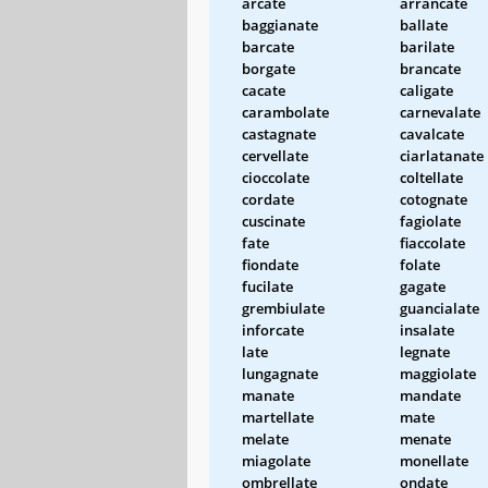
arcate
arrancate
baggianate
ballate
barcate
barilate
borgate
brancate
cacate
caligate
carambolate
carnevalate
castagnate
cavalcate
cervellate
ciarlatanate
cioccolate
coltellate
cordate
cotognate
cuscinate
fagiolate
fate
fiaccolate
fiondate
folate
fucilate
gagate
grembiulate
guancialate
inforcate
insalate
late
legnate
lungagnate
maggiolate
manate
mandate
martellate
mate
melate
menate
miagolate
monellate
ombrellate
ondate