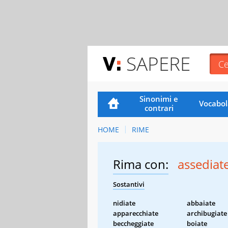
SAPERE
Sinonimi e
Vocabol
contrari
HOME
RIME
Rima con:
assediat
Sostantivi
nidiate
abbaiate
apparecchiate
archibugiate
beccheggiate
boiate