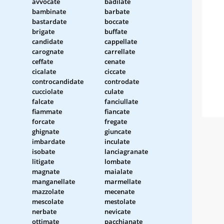
avvocate
badilate
bambinate
barbate
bastardate
boccate
brigate
buffate
candidate
cappellate
carognate
carrellate
ceffate
cenate
cicalate
ciccate
controcandidate
controdate
cucciolate
culate
falcate
fanciullate
fiammate
fiancate
forcate
fregate
ghignate
giuncate
imbardate
inculate
isobate
lanciagranate
litigate
lombate
magnate
maialate
manganellate
marmellate
mazzolate
mecenate
mescolate
mestolate
nerbate
nevicate
ottimate
pacchianate