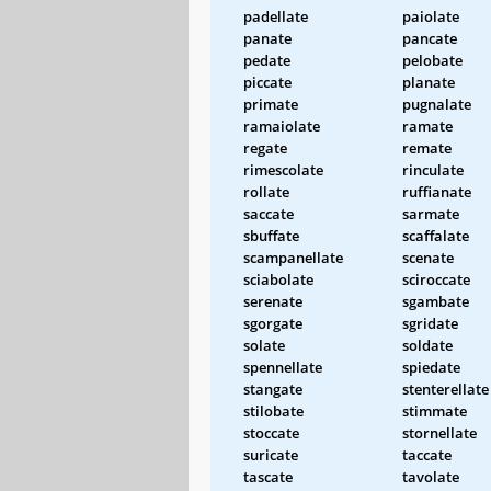
padellate
paiolate
panate
pancate
pedate
pelobate
piccate
planate
primate
pugnalate
ramaiolate
ramate
regate
remate
rimescolate
rinculate
rollate
ruffianate
saccate
sarmate
sbuffate
scaffalate
scampanellate
scenate
sciabolate
sciroccate
serenate
sgambate
sgorgate
sgridate
solate
soldate
spennellate
spiedate
stangate
stenterellate
stilobate
stimmate
stoccate
stornellate
suricate
taccate
tascate
tavolate