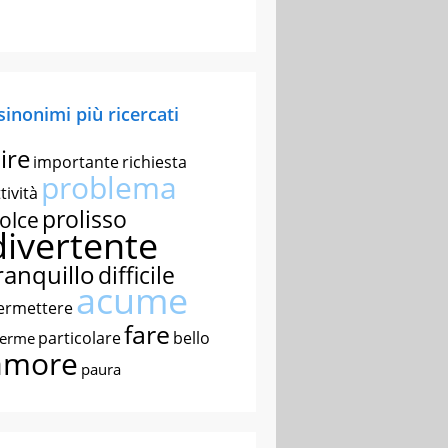
 sinonimi più ricercati
ire
importante
richiesta
problema
tività
prolisso
olce
divertente
ranquillo
difficile
acume
ermettere
fare
particolare
bello
nerme
amore
paura