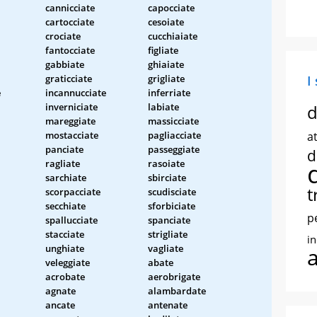
cannicciate
capocciate
cartocciate
cesoiate
crociate
cucchiaiate
fantocciate
figliate
gabbiate
ghiaiate
graticciate
grigliate
I
e
incannucciate
inferriate
inverniciate
labiate
d
mareggiate
massicciate
mostacciate
pagliacciate
at
panciate
passeggiate
d
ragliate
rasoiate
sarchiate
sbirciate
t
scorpacciate
scudisciate
secchiate
sforbiciate
p
spallucciate
spanciate
stacciate
strigliate
i
unghiate
vagliate
veleggiate
abate
acrobate
aerobrigate
agnate
alambardate
ancate
antenate