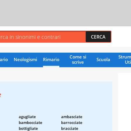
Come si
Strum
ario
Neologismi
Rimario
Scuola
scrive
Uti
e
agugliate
ambasciate
bambocciate
barrocciate
bottigliate
bracciate