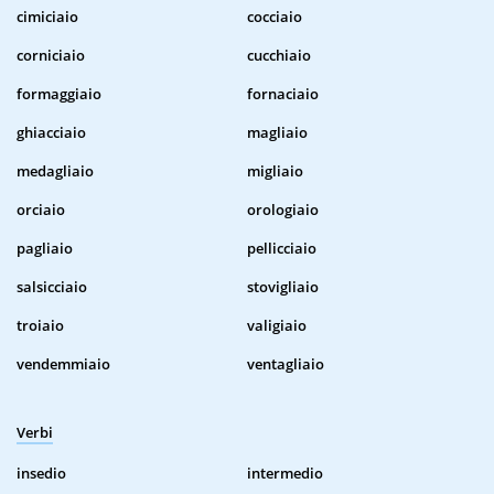
cimiciaio
cocciaio
corniciaio
cucchiaio
formaggiaio
fornaciaio
ghiacciaio
magliaio
medagliaio
migliaio
orciaio
orologiaio
pagliaio
pellicciaio
salsicciaio
stovigliaio
troiaio
valigiaio
vendemmiaio
ventagliaio
Verbi
insedio
intermedio