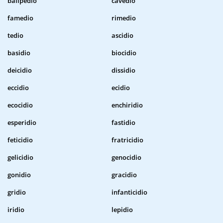
balipedio
cavedio
famedio
rimedio
tedio
ascidio
basidio
biocidio
deicidio
dissidio
eccidio
ecidio
ecocidio
enchiridio
esperidio
fastidio
feticidio
fratricidio
gelicidio
genocidio
gonidio
gracidio
gridio
infanticidio
iridio
lepidio