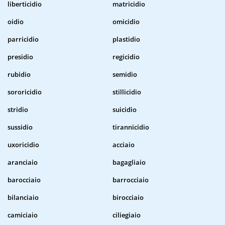
liberticidio
matricidio
oidio
omicidio
parricidio
plastidio
presidio
regicidio
rubidio
semidio
sororicidio
stillicidio
stridio
suicidio
sussidio
tirannicidio
uxoricidio
acciaio
aranciaio
bagagliaio
barocciaio
barrocciaio
bilanciaio
birocciaio
camiciaio
ciliegiaio