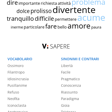
problema
dire
importante
richiesta
attività
divertente
prolisso
dolce
acume
tranquillo
difficile
permettere
amore
fare
particolare
bello
inerme
paura
SAPERE
VOCABOLARIO
SINONIMI E CONTRARI
Ossimoro
Libertà
Filantropo
Facile
Idiosincrasia
Pragmatico
Pusillanime
Conoscenza
Refuso
Riassunto
Neofita
Paradigma
Iconoclasta
Gioia
Apotropaico
Tristezza