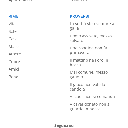
RIME
PROVERBI
Vita
La verità vien sempre a
galla
Sole
Uomo avvisato, mezzo
Casa
salvato
Mare
Una rondine non fa
primavera
Amore
Il mattino ha l'oro in
Cuore
bocca
Amici
Mal comune, mezzo
Bene
gaudio
Il gioco non vale la
candela
Al cuor non si comanda
A caval donato non si
guarda in bocca
Seguici su