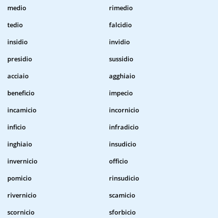
medio
rimedio
tedio
falcidio
insidio
invidio
presidio
sussidio
acciaio
agghiaio
beneficio
impecio
incamicio
incornicio
inficio
infradicio
inghiaio
insudicio
invernicio
officio
pomicio
rinsudicio
rivernicio
scamicio
scornicio
sforbicio