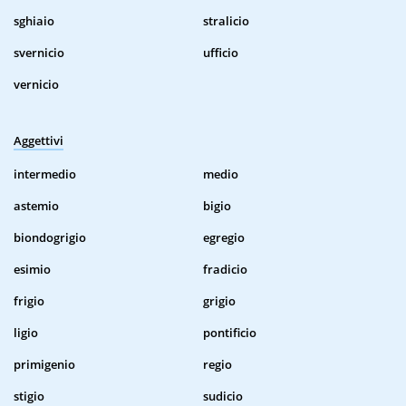
sghiaio
stralicio
svernicio
ufficio
vernicio
Aggettivi
intermedio
medio
astemio
bigio
biondogrigio
egregio
esimio
fradicio
frigio
grigio
ligio
pontificio
primigenio
regio
stigio
sudicio