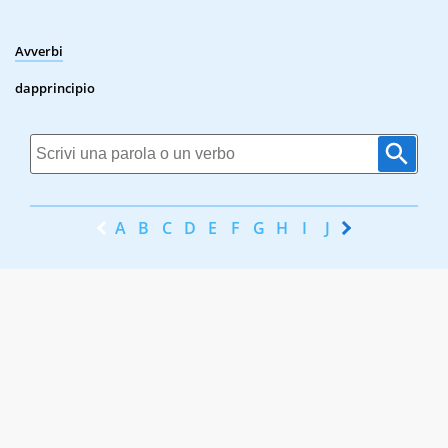
Avverbi
dapprincipio
A
B
C
D
E
F
G
H
I
J
K
L
M
N