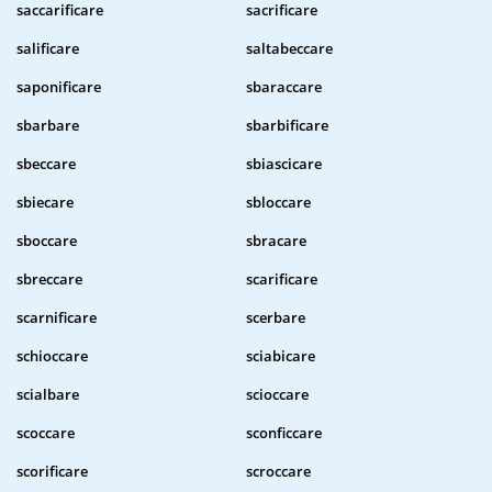
saccarificare
sacrificare
salificare
saltabeccare
saponificare
sbaraccare
sbarbare
sbarbificare
sbeccare
sbiascicare
sbiecare
sbloccare
sboccare
sbracare
sbreccare
scarificare
scarnificare
scerbare
schioccare
sciabicare
scialbare
scioccare
scoccare
sconficcare
scorificare
scroccare