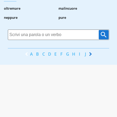
oltremare
malincuore
neppure
pure
A
B
C
D
E
F
G
H
I
J
K
L
M
N