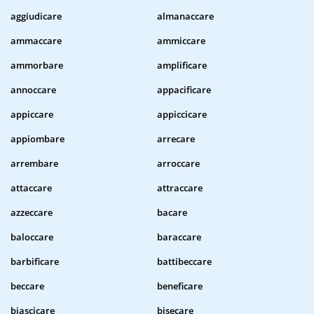
aggiudicare
almanaccare
ammaccare
ammiccare
ammorbare
amplificare
annoccare
appacificare
appiccare
appiccicare
appiombare
arrecare
arrembare
arroccare
attaccare
attraccare
azzeccare
bacare
baloccare
baraccare
barbificare
battibeccare
beccare
beneficare
biascicare
bisecare