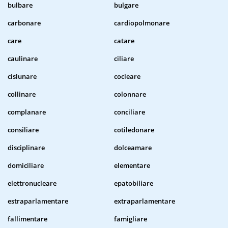
bulbare
bulgare
carbonare
cardiopolmonare
care
catare
caulinare
ciliare
cislunare
cocleare
collinare
colonnare
complanare
conciliare
consiliare
cotiledonare
disciplinare
dolceamare
domiciliare
elementare
elettronucleare
epatobiliare
estraparlamentare
extraparlamentare
fallimentare
famigliare