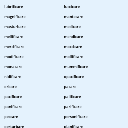
lubrificare
luccicare
magnificare
mantecare
masturbare
medicare
mellificare
mendicare
mercificare
moccicare
modificare
mollificare
monacare
mummificare
nidificare
opacificare
orbare
pacare
pacificare
palificare
panificare
parificare
peccare
personificare
perturbare
pianificare