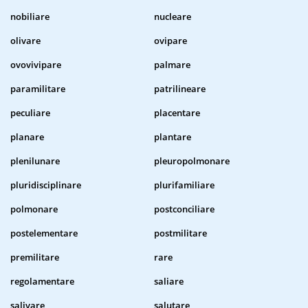
nobiliare
nucleare
olivare
ovipare
ovovivipare
palmare
paramilitare
patrilineare
peculiare
placentare
planare
plantare
plenilunare
pleuropolmonare
pluridisciplinare
plurifamiliare
polmonare
postconciliare
postelementare
postmilitare
premilitare
rare
regolamentare
saliare
salivare
salutare