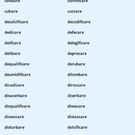
coobare
cornificare
cubare
cuccare
decalcificare
decodificare
dedicare
defecare
deificare
delegificare
delibare
deprecare
dequalificare
derubare
deumidificare
dilombare
diradicare
diroccare
disacerbare
diserbare
disqualificare
dissecare
disseccare
distaccare
disturbare
dolcificare