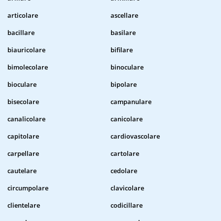
articolare
ascellare
bacillare
basilare
biauricolare
bifilare
bimolecolare
binoculare
bioculare
bipolare
bisecolare
campanulare
canalicolare
canicolare
capitolare
cardiovascolare
carpellare
cartolare
cautelare
cedolare
circumpolare
clavicolare
clientelare
codicillare