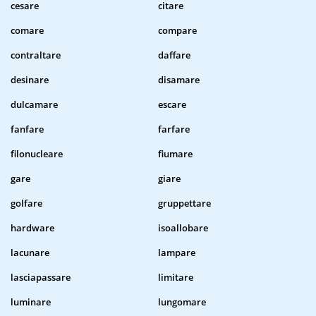
cesare
citare
comare
compare
contraltare
daffare
desinare
disamare
dulcamare
escare
fanfare
farfare
filonucleare
fiumare
gare
giare
golfare
gruppettare
hardware
isoallobare
lacunare
lampare
lasciapassare
limitare
luminare
lungomare