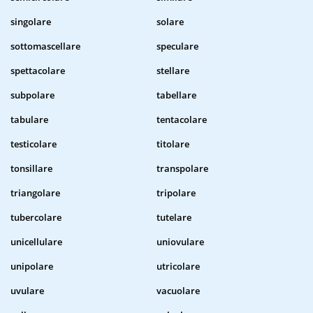
singolare
solare
sottomascellare
speculare
spettacolare
stellare
subpolare
tabellare
tabulare
tentacolare
testicolare
titolare
tonsillare
transpolare
triangolare
tripolare
tubercolare
tutelare
unicellulare
uniovulare
unipolare
utricolare
uvulare
vacuolare