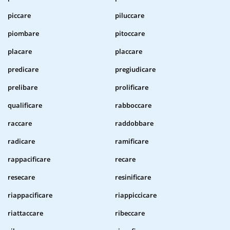
piccare
piluccare
piombare
pitoccare
placare
placcare
predicare
pregiudicare
prelibare
prolificare
qualificare
rabboccare
raccare
raddobbare
radicare
ramificare
rappacificare
recare
resecare
resinificare
riappacificare
riappiccicare
riattaccare
ribeccare