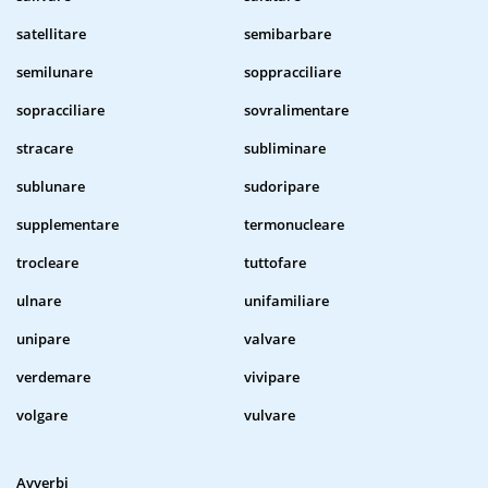
satellitare
semibarbare
semilunare
soppracciliare
sopracciliare
sovralimentare
stracare
subliminare
sublunare
sudoripare
supplementare
termonucleare
trocleare
tuttofare
ulnare
unifamiliare
unipare
valvare
verdemare
vivipare
volgare
vulvare
Avverbi