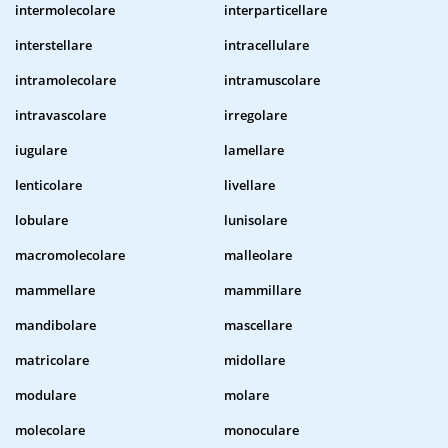
intermolecolare
interparticellare
interstellare
intracellulare
intramolecolare
intramuscolare
intravascolare
irregolare
iugulare
lamellare
lenticolare
livellare
lobulare
lunisolare
macromolecolare
malleolare
mammellare
mammillare
mandibolare
mascellare
matricolare
midollare
modulare
molare
molecolare
monoculare