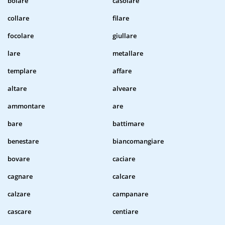
bolare
casolare
collare
filare
focolare
giullare
lare
metallare
templare
affare
altare
alveare
ammontare
are
bare
battimare
benestare
biancomangiare
bovare
caciare
cagnare
calcare
calzare
campanare
cascare
centiare