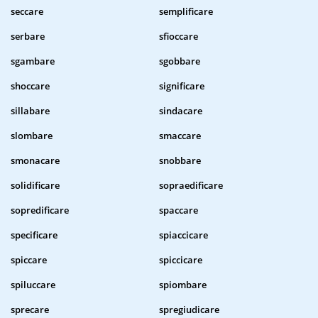
seccare
semplificare
serbare
sfioccare
sgambare
sgobbare
shoccare
significare
sillabare
sindacare
slombare
smaccare
smonacare
snobbare
solidificare
sopraedificare
sopredificare
spaccare
specificare
spiaccicare
spiccare
spiccicare
spiluccare
spiombare
sprecare
spregiudicare