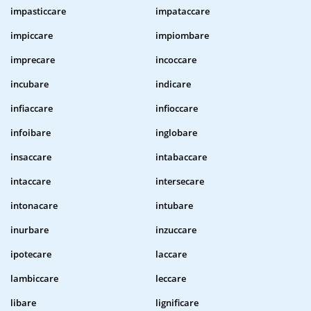
impasticcare
impataccare
impiccare
impiombare
imprecare
incoccare
incubare
indicare
infiaccare
infioccare
infoibare
inglobare
insaccare
intabaccare
intaccare
intersecare
intonacare
intubare
inurbare
inzuccare
ipotecare
laccare
lambiccare
leccare
libare
lignificare