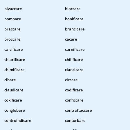
bivaccare
bloccare
bombare
bonificare
braccare
brancicare
broccare
cacare
calcificare
carnificare
chiarificare
chilificare
chimificare
ciancicare
cibare
ciccare
claudicare
codificare
cokificare
conficcare
conglobare
contrattaccare
controindicare
conturbare