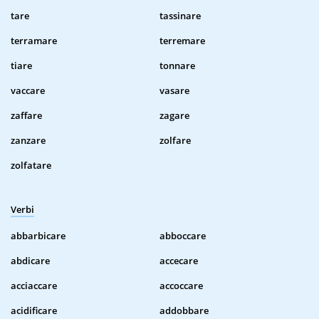
tare
tassinare
terramare
terremare
tiare
tonnare
vaccare
vasare
zaffare
zagare
zanzare
zolfare
zolfatare
Verbi
abbarbicare
abboccare
abdicare
accecare
acciaccare
accoccare
acidificare
addobbare