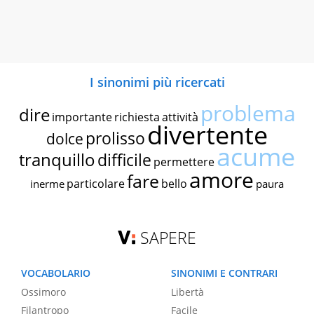
I sinonimi più ricercati
problema
dire
importante
richiesta
attività
divertente
prolisso
dolce
acume
tranquillo
difficile
permettere
amore
fare
particolare
bello
inerme
paura
SAPERE
VOCABOLARIO
SINONIMI E CONTRARI
Ossimoro
Libertà
Filantropo
Facile