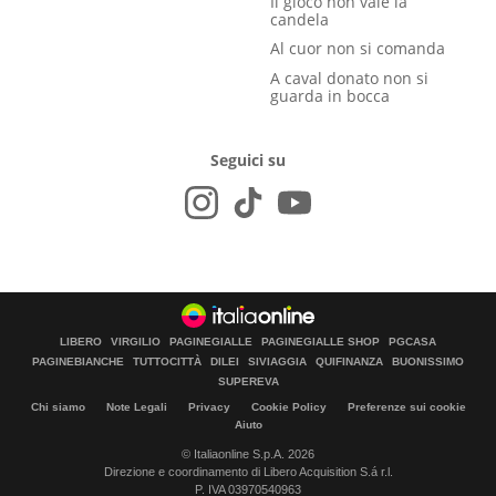
Il gioco non vale la
candela
Al cuor non si comanda
A caval donato non si
guarda in bocca
Seguici su
LIBERO
VIRGILIO
PAGINEGIALLE
PAGINEGIALLE SHOP
PGCASA
PAGINEBIANCHE
TUTTOCITTÀ
DILEI
SIVIAGGIA
QUIFINANZA
BUONISSIMO
SUPEREVA
Chi siamo
Note Legali
Privacy
Cookie Policy
Preferenze sui cookie
Aiuto
© Italiaonline S.p.A. 2026
Direzione e coordinamento di Libero Acquisition S.á r.l.
P. IVA 03970540963