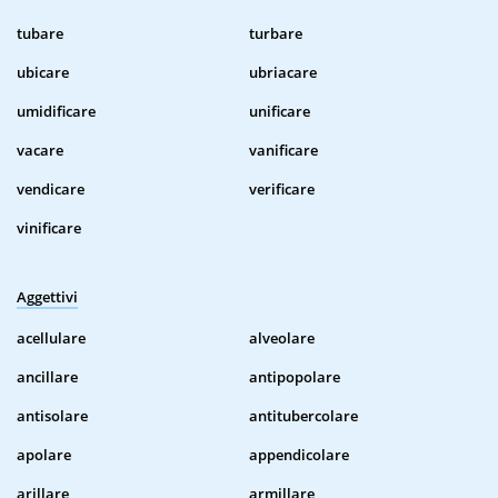
tubare
turbare
ubicare
ubriacare
umidificare
unificare
vacare
vanificare
vendicare
verificare
vinificare
Aggettivi
acellulare
alveolare
ancillare
antipopolare
antisolare
antitubercolare
apolare
appendicolare
arillare
armillare