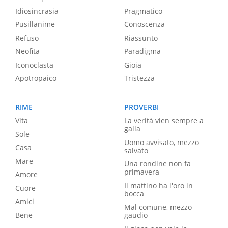
Idiosincrasia
Pragmatico
Pusillanime
Conoscenza
Refuso
Riassunto
Neofita
Paradigma
Iconoclasta
Gioia
Apotropaico
Tristezza
RIME
PROVERBI
Vita
La verità vien sempre a
galla
Sole
Uomo avvisato, mezzo
Casa
salvato
Mare
Una rondine non fa
primavera
Amore
Il mattino ha l'oro in
Cuore
bocca
Amici
Mal comune, mezzo
Bene
gaudio