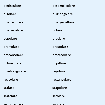
peninsulare
perpendicolare
pillolare
pluriangolare
pluricellulare
plurigemellare
plurisecolare
polare
popolare
preclare
premolare
prescolare
proconsolare
protocollare
pulviscolare
pupillare
quadrangolare
regolare
reticolare
rettangolare
scalare
scapolare
scatolare
secolare
semicircolare
similare