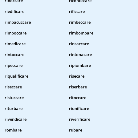
riboccare
riconficcare
riedificare
rificcare
rimbacuccare
rimbeccare
rimboccare
rimbombare
rimedicare
rinsaccare
rintoccare
rintonacare
ripeccare
ripiombare
riqualificare
risecare
riseccare
riserbare
ristuccare
ritoccare
riturbare
riunificare
rivendicare
riverificare
rombare
rubare