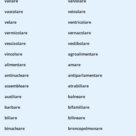
vallare
valvolare
vascolare
veicolare
velare
ventricolare
vermicolare
vernacolare
vescicolare
vestibolare
vincolare
agroalimentare
alimentare
amare
antinucleare
antiparlamentare
assembleare
atrabiliare
ausiliare
balneare
barbare
bifamiliare
biliare
bilineare
binucleare
broncopolmonare