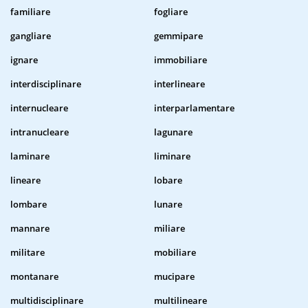
familiare
fogliare
gangliare
gemmipare
ignare
immobiliare
interdisciplinare
interlineare
internucleare
interparlamentare
intranucleare
lagunare
laminare
liminare
lineare
lobare
lombare
lunare
mannare
miliare
militare
mobiliare
montanare
mucipare
multidisciplinare
multilineare