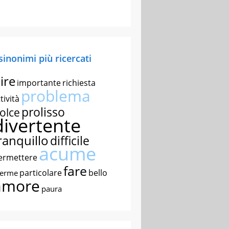
 sinonimi più ricercati
ire
importante
richiesta
problema
tività
prolisso
olce
divertente
ranquillo
difficile
acume
ermettere
fare
particolare
bello
nerme
amore
paura