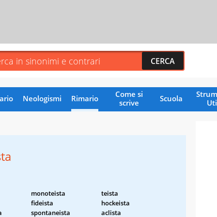
Come si
Strum
ario
Neologismi
Rimario
Scuola
scrive
Uti
sta
monoteista
teista
fideista
hockeista
a
spontaneista
aclista