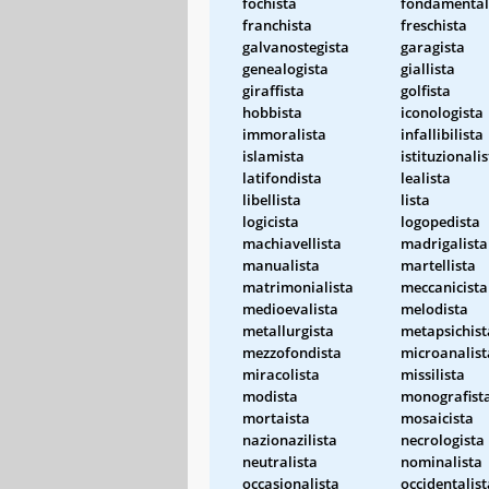
fochista
fondamental
franchista
freschista
galvanostegista
garagista
genealogista
giallista
giraffista
golfista
hobbista
iconologista
immoralista
infallibilista
islamista
istituzionali
latifondista
lealista
libellista
lista
logicista
logopedista
machiavellista
madrigalista
manualista
martellista
matrimonialista
meccanicista
medioevalista
melodista
metallurgista
metapsichist
mezzofondista
microanalist
miracolista
missilista
modista
monografist
mortaista
mosaicista
nazionazilista
necrologista
neutralista
nominalista
occasionalista
occidentalist