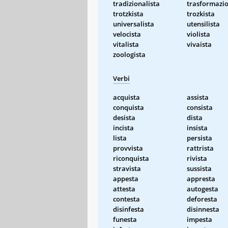
tradizionalista
trasformazio
trotzkista
trozkista
universalista
utensilista
velocista
violista
vitalista
vivaista
zoologista
Verbi
acquista
assista
conquista
consista
desista
dista
incista
insista
lista
persista
provvista
rattrista
riconquista
rivista
stravista
sussista
appesta
appresta
attesta
autogesta
contesta
deforesta
disinfesta
disinnesta
funesta
impesta