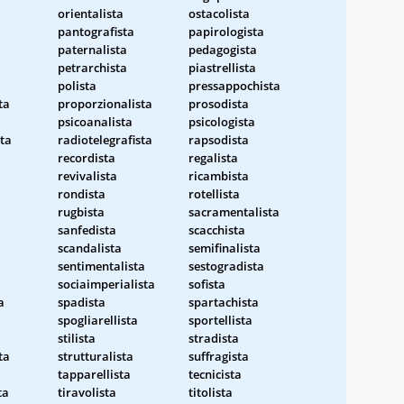
orientalista
ostacolista
pantografista
papirologista
paternalista
pedagogista
petrarchista
piastrellista
polista
pressappochista
ta
proporzionalista
prosodista
psicoanalista
psicologista
ta
radiotelegrafista
rapsodista
recordista
regalista
revivalista
ricambista
rondista
rotellista
rugbista
sacramentalista
sanfedista
scacchista
scandalista
semifinalista
sentimentalista
sestogradista
sociaimperialista
sofista
a
spadista
spartachista
spogliarellista
sportellista
stilista
stradista
ta
strutturalista
suffragista
tapparellista
tecnicista
ta
tiravolista
titolista