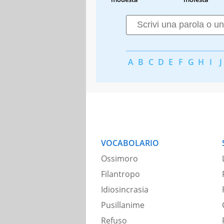
A
B
C
D
E
F
G
H
I
J
VOCABOLARIO
Ossimoro
Filantropo
Idiosincrasia
Pusillanime
Refuso