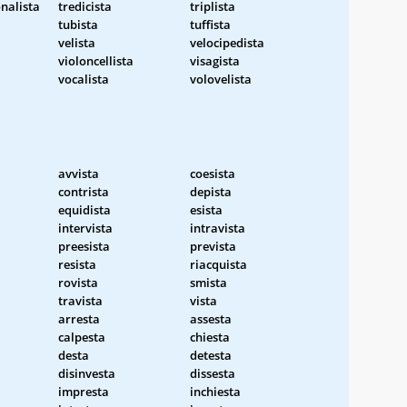
nalista
tredicista
triplista
tubista
tuffista
velista
velocipedista
violoncellista
visagista
vocalista
volovelista
avvista
coesista
contrista
depista
equidista
esista
intervista
intravista
preesista
prevista
resista
riacquista
rovista
smista
travista
vista
arresta
assesta
calpesta
chiesta
desta
detesta
disinvesta
dissesta
impresta
inchiesta