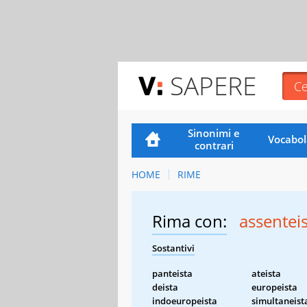
SAPERE
Sinonimi e
Vocabol
contrari
HOME
RIME
Rima con:
assentei
Sostantivi
panteista
ateista
deista
europeista
indoeuropeista
simultaneist