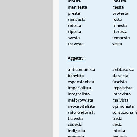
infesta
innesta
manifesta
mesta
presta
protesta
reinvesta
resta
ridesta
rimesta
ripesta
ripresta
svesta
tempesta
travesta
vesta
Aggettivi
anticomunista
antifascista
benvista
classista
espansionista
fascista
imperialista
imprevista
integralista
intravista
malprovvista
malvista
neocapitalista
opinionista
referendarista
sensazionali
travista
trista
codesta
desta
indigesta
infesta
modesta
molesta