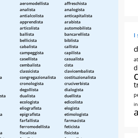
aeromodellista
affreschista
analista
analogista
antialcolista
anticapitalista
apprendista
arabista
articolista
automobilista
ballista
bancarellista
I
bellicista
biblista
cabalista
callista
d
campeggista
capilista
casellista
casualista
at
cembalista
cista
d
classicista
clavicembalista
ta
congregazionalista
costituzionalista
t
cronologista
cruciverbista
degollista
dialogista
p
sta
dualista
duellista
ecologista
edicolista
i
eliografista
elogista
ta
epigrafista
etimologista
farfallista
farmacista
ferromodellista
feticista
ta
fiscalista
fisicista