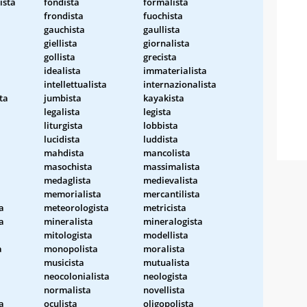
ista
fondista
formalista
frondista
fuochista
gauchista
gaullista
giellista
giornalista
gollista
grecista
idealista
immaterialista
intellettualista
internazionalista
sta
jumbista
kayakista
legalista
legista
liturgista
lobbista
lucidista
luddista
mahdista
mancolista
masochista
massimalista
medaglista
medievalista
memorialista
mercantilista
a
meteorologista
metricista
a
mineralista
mineralogista
mitologista
modellista
a
monopolista
moralista
musicista
mutualista
neocolonialista
neologista
normalista
novellista
a
oculista
oligopolista