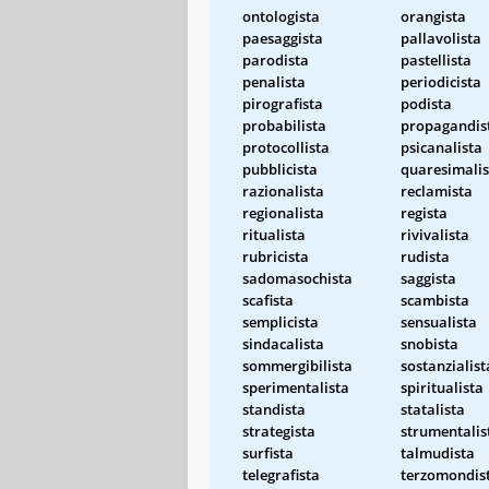
ontologista
orangista
paesaggista
pallavolista
parodista
pastellista
penalista
periodicista
pirografista
podista
probabilista
propagandis
protocollista
psicanalista
pubblicista
quaresimalis
razionalista
reclamista
regionalista
regista
ritualista
rivivalista
rubricista
rudista
sadomasochista
saggista
scafista
scambista
semplicista
sensualista
sindacalista
snobista
sommergibilista
sostanzialist
sperimentalista
spiritualista
standista
statalista
strategista
strumentalis
surfista
talmudista
telegrafista
terzomondis