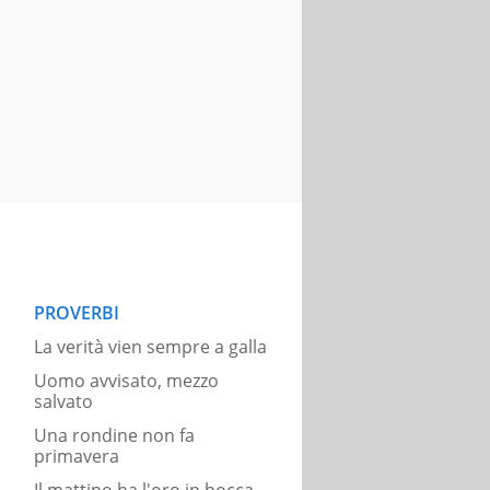
PROVERBI
La verità vien sempre a galla
Uomo avvisato, mezzo
salvato
Una rondine non fa
primavera
Il mattino ha l'oro in bocca