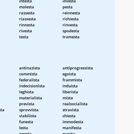
intesta
investa
molesta
pesta
rassesta
reinnesta
riassesta
richiesta
rinnesta
rinvesta
rivesta
spodesta
testa
tramesta
antinazista
antiprogressista
commista
egoista
federalista
frammista
indecisionista
induista
leghista
liberista
materialista
mista
prevista
realsocialista
sta
sprovvista
stravista
viabilista
chiesta
funesta
immodesta
lesta
manifesta
onesta
questa