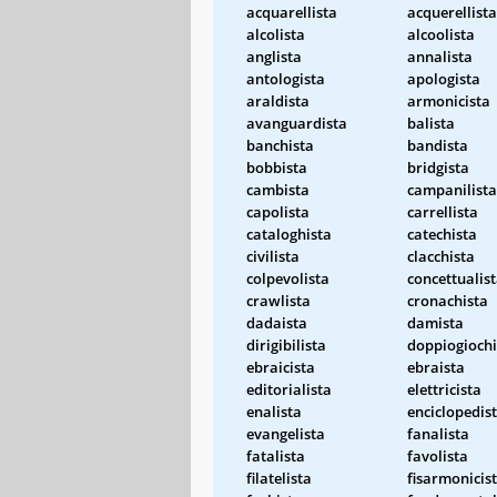
acquarellista
acquerellista
alcolista
alcoolista
anglista
annalista
antologista
apologista
araldista
armonicista
avanguardista
balista
banchista
bandista
bobbista
bridgista
cambista
campanilista
capolista
carrellista
cataloghista
catechista
civilista
clacchista
colpevolista
concettualis
crawlista
cronachista
dadaista
damista
dirigibilista
doppiogiochi
ebraicista
ebraista
editorialista
elettricista
enalista
enciclopedis
evangelista
fanalista
fatalista
favolista
filatelista
fisarmonicis