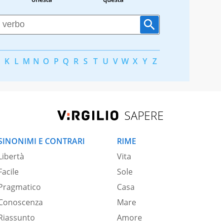
K
L
M
N
O
P
Q
R
S
T
U
V
W
X
Y
Z
SAPERE
SINONIMI E CONTRARI
RIME
Libertà
Vita
Facile
Sole
Pragmatico
Casa
Conoscenza
Mare
Riassunto
Amore