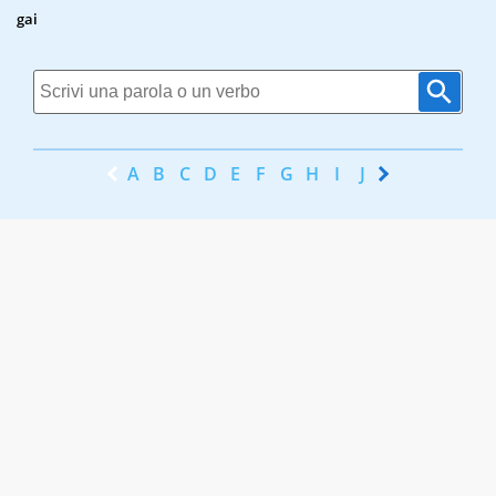
gai
A
B
C
D
E
F
G
H
I
J
K
L
M
N