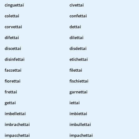
cinguettai
civettai
colettai
confettai
corvettai
dettai
difettai
dilettai
discettai
disdettai
disinfettai
etichettai
faccettai
filettai
fiorettai
fischiettai
frettai
garnettai
gettai
iettai
imbellettai
imbiettai
imbrachettai
imbullettai
impacchettai
impachettai