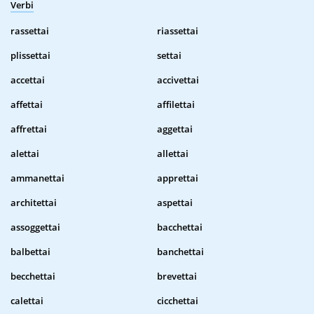
Verbi
rassettai
riassettai
plissettai
settai
accettai
accivettai
affettai
affilettai
affrettai
aggettai
alettai
allettai
ammanettai
apprettai
architettai
aspettai
assoggettai
bacchettai
balbettai
banchettai
becchettai
brevettai
calettai
cicchettai