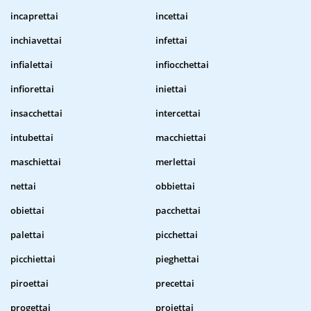
incaprettai
incettai
inchiavettai
infettai
infialettai
infiocchettai
infiorettai
iniettai
insacchettai
intercettai
intubettai
macchiettai
maschiettai
merlettai
nettai
obbiettai
obiettai
pacchettai
palettai
picchettai
picchiettai
pieghettai
piroettai
precettai
progettai
proiettai