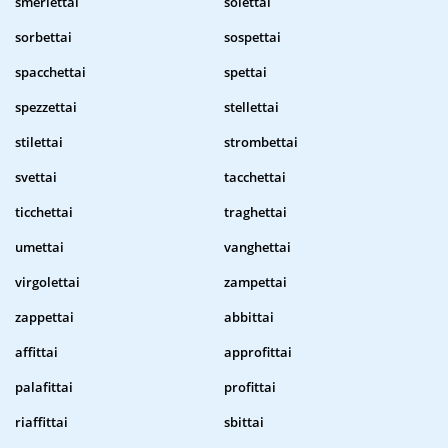
smerlettai
solettai
sorbettai
sospettai
spacchettai
spettai
spezzettai
stellettai
stilettai
strombettai
svettai
tacchettai
ticchettai
traghettai
umettai
vanghettai
virgolettai
zampettai
zappettai
abbittai
affittai
approfittai
palafittai
profittai
riaffittai
sbittai