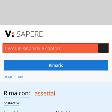
SAPERE
HOME
RIME
Rima con:
assettai
Sostantivi