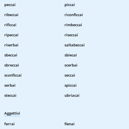
peccai
piccai
ribeccai
riconficcai
rificcai
rimbeccai
ripeccai
riseccai
riserbai
saltabeccai
sbeccai
sbiecai
sbreccai
scerbai
sconficcai
seccai
serbai
spiccai
steccai
ubriacai
Aggettivi
ferrai
fienai