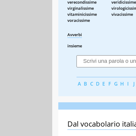
verecondissime
veridicissime
virginalissime
virologicissi
vitaminicissime
vivacissime
voracissime
Avverbi
insieme
A
B
C
D
E
F
G
H
I
J
Dal vocabolario itali