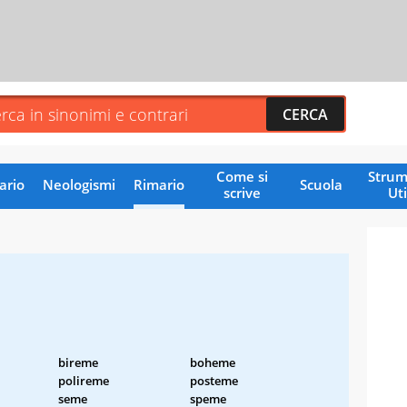
Come si
Strum
ario
Neologismi
Rimario
Scuola
scrive
Uti
bireme
boheme
polireme
posteme
seme
speme