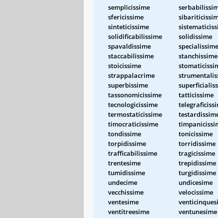
semplicissime
serbabilissi
sfericissime
sibariticissi
sinteticissime
sistematicis
solidificabilissime
solidissime
spavaldissime
specialissim
staccabilissime
stanchissime
stoicissime
stomaticissi
strappalacrime
strumentalis
superbissime
superficialis
tassonomicissime
tatticissime
tecnologicissime
telegraficiss
termostaticissime
testardissim
timocraticissime
timpanicissi
tondissime
tonicissime
torpidissime
torridissime
trafficabilissime
tragicissime
trentesime
trepidissime
tumidissime
turgidissime
undecime
undicesime
vecchissime
velocissime
ventesime
venticinques
ventitreesime
ventunesime