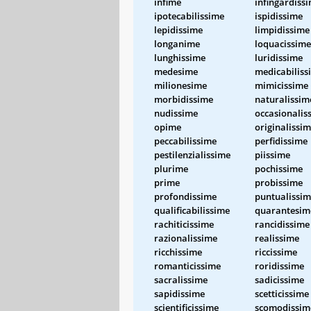
infime
infingardiss
ipotecabilissime
ispidissime
lepidissime
limpidissime
longanime
loquacissime
lunghissime
luridissime
medesime
medicabiliss
milionesime
mimicissime
morbidissime
naturalissim
nudissime
occasionalis
opime
originalissi
peccabilissime
perfidissime
pestilenzialissime
piissime
plurime
pochissime
prime
probissime
profondissime
puntualissi
qualificabilissime
quarantesim
rachiticissime
rancidissime
razionalissime
realissime
ricchissime
riccissime
romanticissime
roridissime
sacralissime
sadicissime
sapidissime
scetticissime
scientificissime
scomodissim