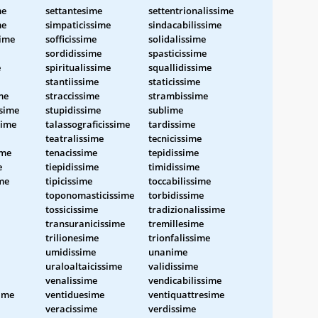
me
settantesime
settentrionalissime
me
simpaticissime
sindacabilissime
sime
sofficissime
solidalissime
sordidissime
spasticissime
e
spiritualissime
squallidissime
stantiissime
staticissime
me
straccissime
strambissime
sime
stupidissime
sublime
sime
talassograficissime
tardissime
teatralissime
tecnicissime
ime
tenacissime
tepidissime
e
tiepidissime
timidissime
me
tipicissime
toccabilissime
toponomasticissime
torbidissime
tossicissime
tradizionalissime
transuranicissime
tremillesime
trilionesime
trionfalissime
umidissime
unanime
uraloaltaicissime
validissime
venalissime
vendicabilissime
ime
ventiduesime
ventiquattresime
veracissime
verdissime