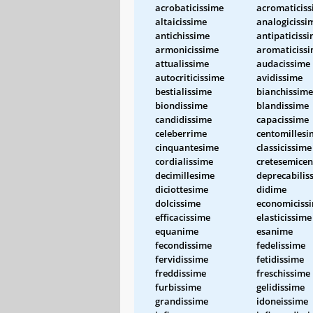
acrobaticissime
acromaticis
altaicissime
analogicissi
antichissime
antipaticiss
armonicissime
aromaticiss
attualissime
audacissime
autocriticissime
avidissime
bestialissime
bianchissime
biondissime
blandissime
candidissime
capacissime
celeberrime
centomillesi
cinquantesime
classicissime
cordialissime
cretesemicen
decimillesime
deprecabilis
diciottesime
didime
dolcissime
economiciss
efficacissime
elasticissime
equanime
esanime
fecondissime
fedelissime
fervidissime
fetidissime
freddissime
freschissime
furbissime
gelidissime
grandissime
idoneissime