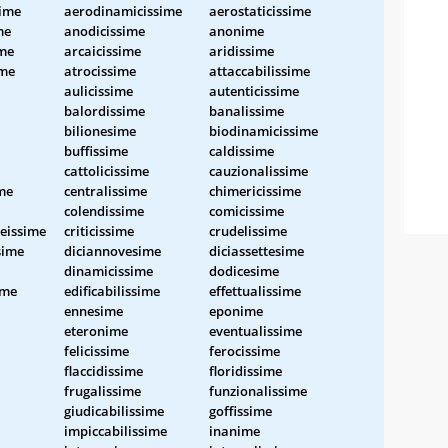
sime
aerodinamicissime
aerostaticissime
me
anodicissime
anonime
ime
arcaicissime
aridissime
ime
atrocissime
attaccabilissime
aulicissime
autenticissime
balordissime
banalissime
bilionesime
biodinamicissime
buffissime
caldissime
cattolicissime
cauzionalissime
me
centralissime
chimericissime
colendissime
comicissime
eissime
criticissime
crudelissime
sime
diciannovesime
diciassettesime
dinamicissime
dodicesime
ime
edificabilissime
effettualissime
ennesime
eponime
eteronime
eventualissime
felicissime
ferocissime
flaccidissime
floridissime
frugalissime
funzionalissime
giudicabilissime
goffissime
impiccabilissime
inanime