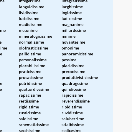
ime
integerrime
integralissime
languidissime
larghissime
lividissime
logicissime
lucidissime
ludicissime
madidissime
magnanime
ime
metonime
miliardesime
mineralogicissime
minime
e
normalissime
novantesime
sime
olofrasticissime
omonime
me
pallidissime
panoramicissime
personalissime
pessime
placabilissime
placidissime
praticissime
precocissime
procacissime
produttivisticissime
me
putridissime
quadragesime
e
quattordicesime
quindicesime
rapacissime
rapidissime
restiissime
reverendissime
rigidissime
ripidissime
rusticissime
ruvidissime
saldissime
saluberrime
schematicissime
scialbissime
e
secchissime
sedicesime