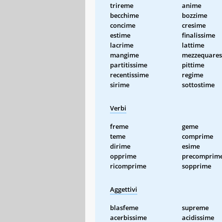
trireme
anime
becchime
bozzime
concime
cresime
estime
finalissime
lacrime
lattime
mangime
mezzequare
partitissime
pittime
recentissime
regime
sirime
sottostime
Verbi
freme
geme
teme
comprime
dirime
esime
opprime
precomprim
ricomprime
sopprime
Aggettivi
blasfeme
supreme
acerbissime
acidissime