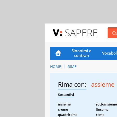
SAPERE
Sinonimi e
Vocabol
contrari
HOME
RIME
Rima con:
assieme
Sostantivi
insieme
sottoinsieme
creme
linseme
quadrireme
reme