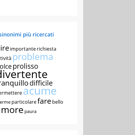
 sinonimi più ricercati
ire
importante
richiesta
problema
tività
prolisso
olce
divertente
ranquillo
difficile
acume
ermettere
fare
particolare
bello
nerme
amore
paura