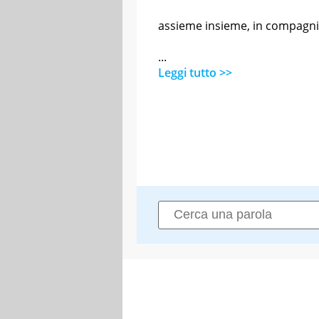
assieme insieme, in compagn
...
Leggi tutto >>