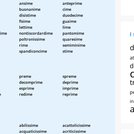
ansime
anteprime
buonanime
cime
disistime
duodecime
fisime
guaime
lettime
lime
sime
nontiscordardime
pantomime
I
poltronissime
quaresime
rime
semiminime
d
spandiconcime
stime
at
d
preme
spreme
t
decomprime
deprime
esprime
imprime
p
e
redime
reprime
i
abilissime
acattolicissime
acquaticissime
acriticissime