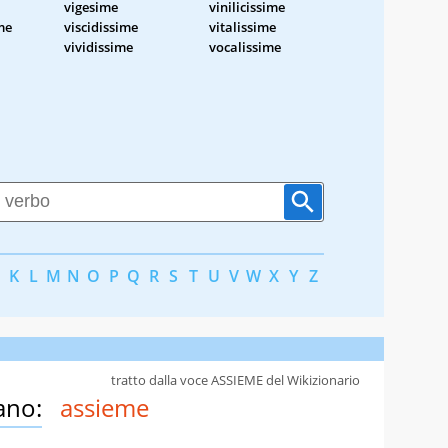
vigesime
vinilicissime
me
viscidissime
vitalissime
vividissime
vocalissime
K
L
M
N
O
P
Q
R
S
T
U
V
W
X
Y
Z
tratto dalla voce ASSIEME del Wikizionario
ano:
assieme