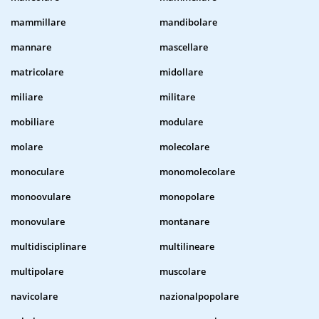
mammillare
mandibolare
mannare
mascellare
matricolare
midollare
miliare
militare
mobiliare
modulare
molare
molecolare
monoculare
monomolecolare
monoovulare
monopolare
monovulare
montanare
multidisciplinare
multilineare
multipolare
muscolare
navicolare
nazionalpopolare