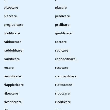
pitoccare
placare
placcare
predicare
pregiudicare
prelibare
prolificare
qualificare
rabboccare
raccare
raddobbare
radicare
ramificare
rappacificare
recare
resecare
resinificare
riappacificare
riappiccicare
riattaccare
ribeccare
riboccare
riconficcare
riedificare