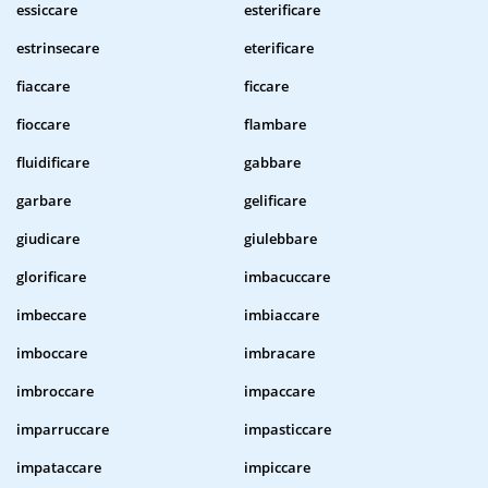
essiccare
esterificare
estrinsecare
eterificare
fiaccare
ficcare
fioccare
flambare
fluidificare
gabbare
garbare
gelificare
giudicare
giulebbare
glorificare
imbacuccare
imbeccare
imbiaccare
imboccare
imbracare
imbroccare
impaccare
imparruccare
impasticcare
impataccare
impiccare