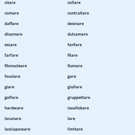
citare
collare
comare
contraltare
daffare
desinare
disamare
dulcamare
escare
fanfare
farfare
filare
filonucleare
fiumare
focolare
gare
giare
giullare
golfare
gruppettare
hardware
isoallobare
lacunare
lare
lasciapassare
limitare