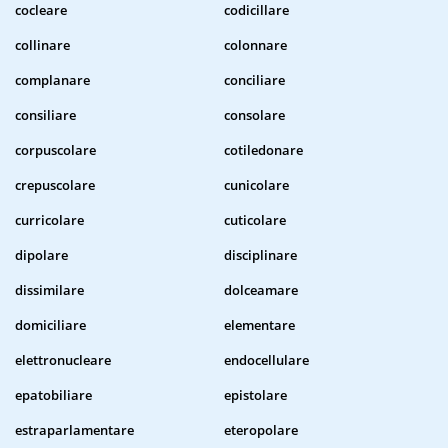
cocleare
codicillare
collinare
colonnare
complanare
conciliare
consiliare
consolare
corpuscolare
cotiledonare
crepuscolare
cunicolare
curricolare
cuticolare
dipolare
disciplinare
dissimilare
dolceamare
domiciliare
elementare
elettronucleare
endocellulare
epatobiliare
epistolare
estraparlamentare
eteropolare