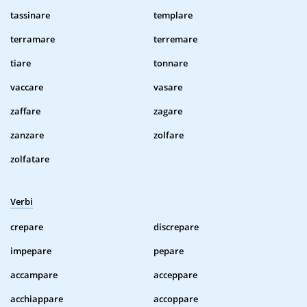
tassinare
templare
terramare
terremare
tiare
tonnare
vaccare
vasare
zaffare
zagare
zanzare
zolfare
zolfatare
Verbi
crepare
discrepare
impepare
pepare
accampare
acceppare
acchiappare
accoppare