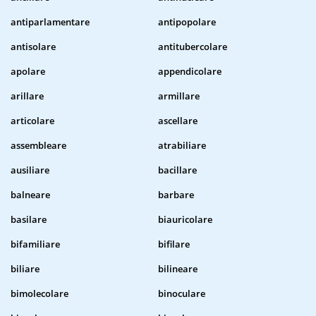
antiparlamentare
antipopolare
antisolare
antitubercolare
apolare
appendicolare
arillare
armillare
articolare
ascellare
assembleare
atrabiliare
ausiliare
bacillare
balneare
barbare
basilare
biauricolare
bifamiliare
bifilare
biliare
bilineare
bimolecolare
binoculare