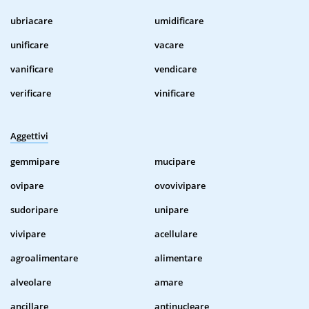
ubriacare
umidificare
unificare
vacare
vanificare
vendicare
verificare
vinificare
Aggettivi
gemmipare
mucipare
ovipare
ovovivipare
sudoripare
unipare
vivipare
acellulare
agroalimentare
alimentare
alveolare
amare
ancillare
antinucleare