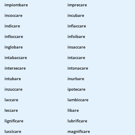
impiombare
imprecare
incoccare
incubare
indicare
infiaccare
infioccare
infoibare
inglobare
insaccare
intabaccare
intaccare
intersecare
intonacare
intubare
inurbare
inzuccare
ipotecare
laccare
lambiccare
leccare
libare
lignificare
lubrificare
luccicare
magnificare