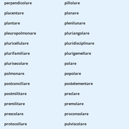
perpendicolare
pillolare
placentare
planare
plantare
plenilunare
pleuropolmonare
pluriangolare
pluricellulare
pluridisciplinare
plurifamiliare
plurigemellare
plurisecolare
polare
polmonare
popolare
postconciliare
postelementare
postmilitare
preclare
premilitare
premolare
prescolare
proconsolare
protocollare
pulviscolare