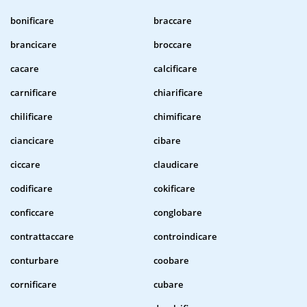
bonificare
braccare
brancicare
broccare
cacare
calcificare
carnificare
chiarificare
chilificare
chimificare
ciancicare
cibare
ciccare
claudicare
codificare
cokificare
conficcare
conglobare
contrattaccare
controindicare
conturbare
coobare
cornificare
cubare