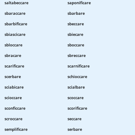
saltabeccare
saponificare
sbaraccare
sbarbare
sbarbificare
sbeccare
sbiascicare
sbiecare
sbloccare
sboccare
sbracare
sbreccare
scarificare
scarnificare
scerbare
schioccare
sciabicare
scialbare
scioccare
scoccare
sconficcare
scorificare
scroccare
seccare
semplificare
serbare