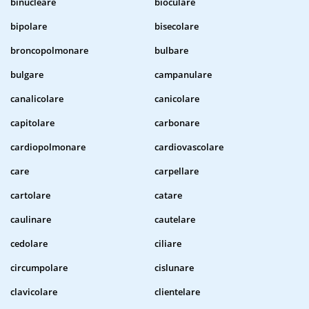
binucleare
bioculare
bipolare
bisecolare
broncopolmonare
bulbare
bulgare
campanulare
canalicolare
canicolare
capitolare
carbonare
cardiopolmonare
cardiovascolare
care
carpellare
cartolare
catare
caulinare
cautelare
cedolare
ciliare
circumpolare
cislunare
clavicolare
clientelare