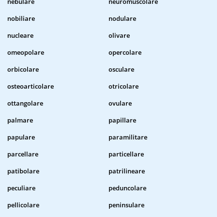
nebulare
neuromuscolare
nobiliare
nodulare
nucleare
olivare
omeopolare
opercolare
orbicolare
osculare
osteoarticolare
otricolare
ottangolare
ovulare
palmare
papillare
papulare
paramilitare
parcellare
particellare
patibolare
patrilineare
peculiare
peduncolare
pellicolare
peninsulare