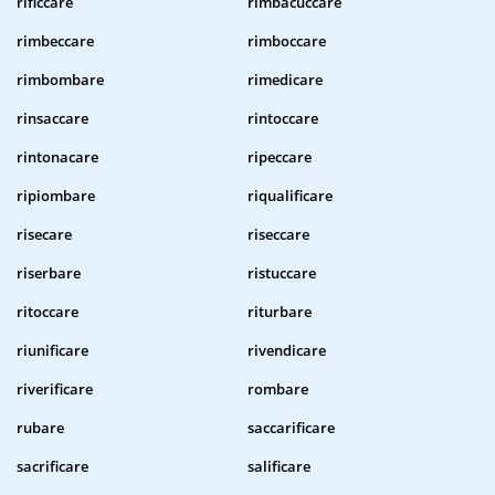
rificcare
rimbacuccare
rimbeccare
rimboccare
rimbombare
rimedicare
rinsaccare
rintoccare
rintonacare
ripeccare
ripiombare
riqualificare
risecare
riseccare
riserbare
ristuccare
ritoccare
riturbare
riunificare
rivendicare
riverificare
rombare
rubare
saccarificare
sacrificare
salificare