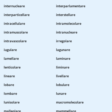
internucleare
interparlamentare
interparticellare
interstellare
intracellulare
intramolecolare
intramuscolare
intranucleare
intravascolare
irregolare
iugulare
lagunare
lamellare
laminare
lenticolare
liminare
lineare
livellare
lobare
lobulare
lombare
lunare
lunisolare
macromolecolare
malleolare
mammellare