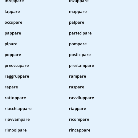
inzeppare
inzuppare
lappare
mappare
occupare
palpare
pappare
partecipare
pipare
pompare
poppare
posticipare
preoccupare
prestampare
raggruppare
rampare
rapare
raspare
rattoppare
ravviluppare
riacchiappare
riappare
riavvampare
ricompare
rimpolpare
rincappare