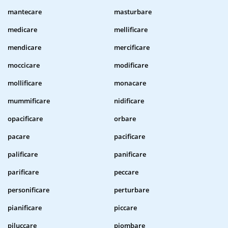
mantecare
masturbare
medicare
mellificare
mendicare
mercificare
moccicare
modificare
mollificare
monacare
mummificare
nidificare
opacificare
orbare
pacare
pacificare
palificare
panificare
parificare
peccare
personificare
perturbare
pianificare
piccare
piluccare
piombare