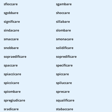
sfioccare
sgambare
sgobbare
shoccare
significare
sillabare
sindacare
slombare
smaccare
smonacare
snobbare
solidificare
sopraedificare
sopredificare
spaccare
specificare
spiaccicare
spiccare
spiccicare
spiluccare
spiombare
sprecare
spregiudicare
squalificare
sradicare
stabaccare