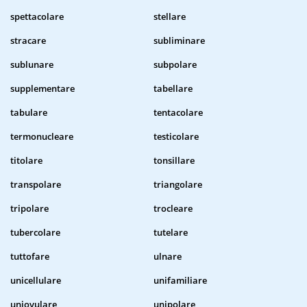
spettacolare
stellare
stracare
subliminare
sublunare
subpolare
supplementare
tabellare
tabulare
tentacolare
termonucleare
testicolare
titolare
tonsillare
transpolare
triangolare
tripolare
trocleare
tubercolare
tutelare
tuttofare
ulnare
unicellulare
unifamiliare
uniovulare
unipolare