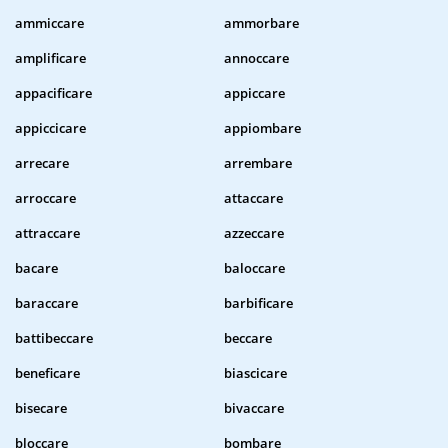
ammiccare
ammorbare
amplificare
annoccare
appacificare
appiccare
appiccicare
appiombare
arrecare
arrembare
arroccare
attaccare
attraccare
azzeccare
bacare
baloccare
baraccare
barbificare
battibeccare
beccare
beneficare
biascicare
bisecare
bivaccare
bloccare
bombare