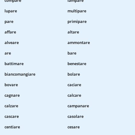
compare
lampare
lupare
multipare
pare
primipare
affare
altare
alveare
ammontare
are
bare
battimare
benestare
biancomangiare
bolare
bovare
caciare
cagnare
calcare
calzare
campanare
cascare
casolare
centiare
cesare