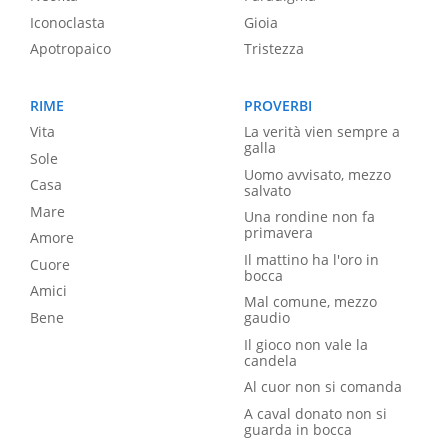
Iconoclasta
Gioia
Apotropaico
Tristezza
RIME
PROVERBI
Vita
La verità vien sempre a
galla
Sole
Uomo avvisato, mezzo
Casa
salvato
Mare
Una rondine non fa
primavera
Amore
Il mattino ha l'oro in
Cuore
bocca
Amici
Mal comune, mezzo
Bene
gaudio
Il gioco non vale la
candela
Al cuor non si comanda
A caval donato non si
guarda in bocca