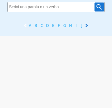
A
B
C
D
E
F
G
H
I
J
K
L
M
N