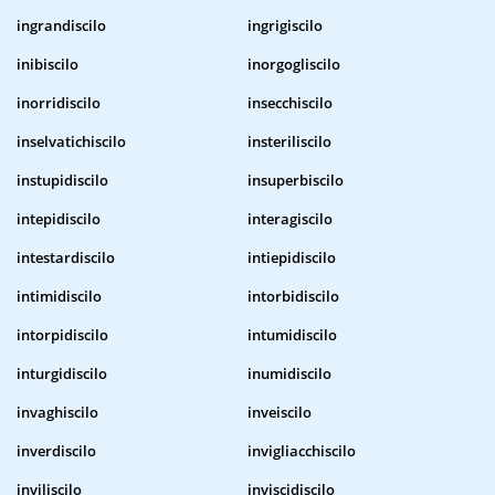
ingrandiscilo
ingrigiscilo
inibiscilo
inorgogliscilo
inorridiscilo
insecchiscilo
inselvatichiscilo
insteriliscilo
instupidiscilo
insuperbiscilo
intepidiscilo
interagiscilo
intestardiscilo
intiepidiscilo
intimidiscilo
intorbidiscilo
intorpidiscilo
intumidiscilo
inturgidiscilo
inumidiscilo
invaghiscilo
inveiscilo
inverdiscilo
invigliacchiscilo
inviliscilo
inviscidiscilo