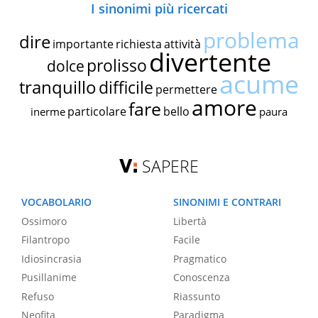
I sinonimi più ricercati
problema
dire
importante
richiesta
attività
divertente
prolisso
dolce
acume
tranquillo
difficile
permettere
amore
fare
particolare
bello
inerme
paura
SAPERE
VOCABOLARIO
SINONIMI E CONTRARI
Ossimoro
Libertà
Filantropo
Facile
Idiosincrasia
Pragmatico
Pusillanime
Conoscenza
Refuso
Riassunto
Neofita
Paradigma