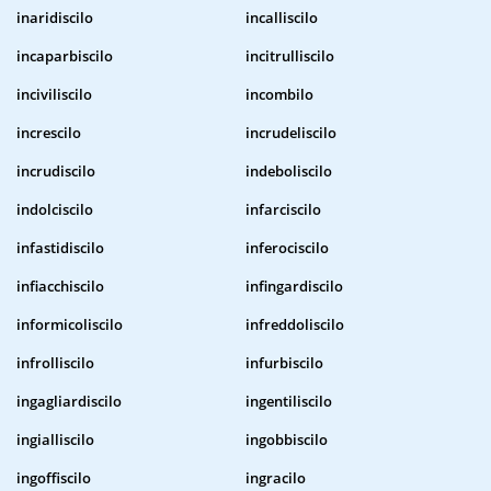
inaridiscilo
incalliscilo
incaparbiscilo
incitrulliscilo
inciviliscilo
incombilo
increscilo
incrudeliscilo
incrudiscilo
indeboliscilo
indolciscilo
infarciscilo
infastidiscilo
inferociscilo
infiacchiscilo
infingardiscilo
informicoliscilo
infreddoliscilo
infrolliscilo
infurbiscilo
ingagliardiscilo
ingentiliscilo
ingialliscilo
ingobbiscilo
ingoffiscilo
ingracilo