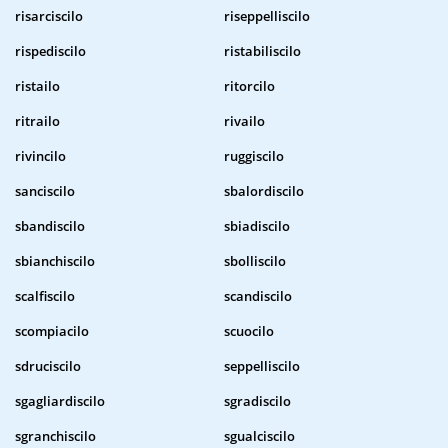
risarciscilo
riseppelliscilo
rispediscilo
ristabiliscilo
ristailo
ritorcilo
ritrailo
rivailo
rivincilo
ruggiscilo
sanciscilo
sbalordiscilo
sbandiscilo
sbiadiscilo
sbianchiscilo
sbolliscilo
scalfiscilo
scandiscilo
scompiacilo
scuocilo
sdruciscilo
seppelliscilo
sgagliardiscilo
sgradiscilo
sgranchiscilo
sgualciscilo