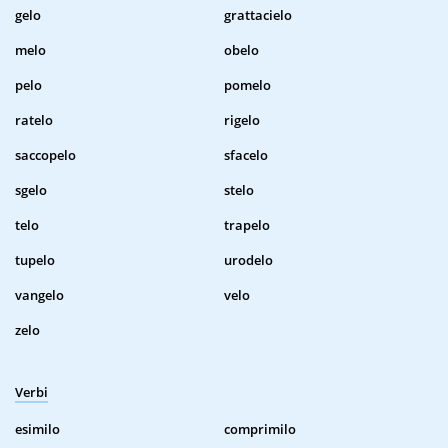
gelo
grattacielo
melo
obelo
pelo
pomelo
ratelo
rigelo
saccopelo
sfacelo
sgelo
stelo
telo
trapelo
tupelo
urodelo
vangelo
velo
zelo
Verbi
esimilo
comprimilo