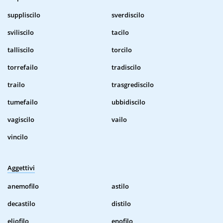
suppliscilo
sverdiscilo
sviliscilo
tacilo
talliscilo
torcilo
torrefailo
tradiscilo
trailo
trasgrediscilo
tumefailo
ubbidiscilo
vagiscilo
vailo
vincilo
Aggettivi
anemofilo
astilo
decastilo
distilo
eliofilo
enofilo