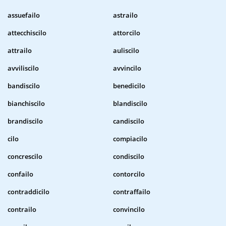
assuefailo
astrailo
attecchiscilo
attorcilo
attrailo
auliscilo
avviliscilo
avvincilo
bandiscilo
benedicilo
bianchiscilo
blandiscilo
brandiscilo
candiscilo
cilo
compiacilo
concrescilo
condiscilo
confailo
contorcilo
contraddicilo
contraffailo
contrailo
convincilo