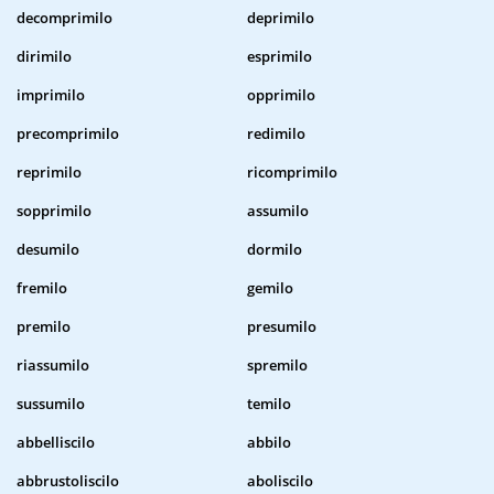
decomprimilo
deprimilo
dirimilo
esprimilo
imprimilo
opprimilo
precomprimilo
redimilo
reprimilo
ricomprimilo
sopprimilo
assumilo
desumilo
dormilo
fremilo
gemilo
premilo
presumilo
riassumilo
spremilo
sussumilo
temilo
abbelliscilo
abbilo
abbrustoliscilo
aboliscilo