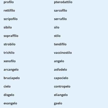
profilo
pterodattilo
rettifilo
sarcofilo
scripofilo
serrafilo
sibilo
silo
sopraffilo
stilo
strobilo
tendifilo
trichilo
vaccinostilo
xenofilo
angelo
arcangelo
asfodelo
bruciapelo
capocielo
cielo
contropelo
disgelo
eliangelo
evangelo
gaelo