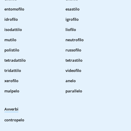
entomofilo
esastilo
idrofilo
igrofilo
isodattilo
liofilo
mutilo
neutrofilo
polistilo
russofilo
tetradattilo
tetrastilo
tridattilo
videofilo
xerofilo
anelo
malpelo
parallelo
Avverbi
contropelo