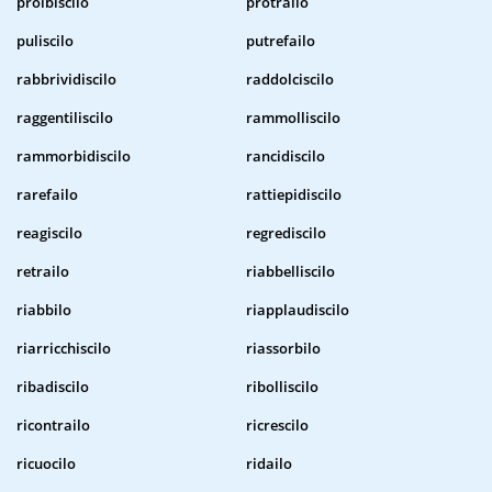
proibiscilo
protrailo
puliscilo
putrefailo
rabbrividiscilo
raddolciscilo
raggentiliscilo
rammolliscilo
rammorbidiscilo
rancidiscilo
rarefailo
rattiepidiscilo
reagiscilo
regrediscilo
retrailo
riabbelliscilo
riabbilo
riapplaudiscilo
riarricchiscilo
riassorbilo
ribadiscilo
ribolliscilo
ricontrailo
ricrescilo
ricuocilo
ridailo