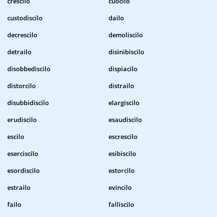
crescilo
cuocilo
custodiscilo
dailo
decrescilo
demoliscilo
detrailo
disinibiscilo
disobbediscilo
dispiacilo
distorcilo
distrailo
disubbidiscilo
elargiscilo
erudiscilo
esaudiscilo
escilo
escrescilo
eserciscilo
esibiscilo
esordiscilo
estorcilo
estrailo
evincilo
failo
falliscilo