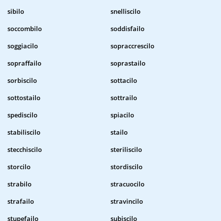
sibilo
snelliscilo
soccombilo
soddisfailo
soggiacilo
sopraccrescilo
sopraffailo
soprastailo
sorbiscilo
sottacilo
sottostailo
sottrailo
spediscilo
spiacilo
stabiliscilo
stailo
stecchiscilo
steriliscilo
storcilo
stordiscilo
strabilo
stracuocilo
strafailo
stravincilo
stupefailo
subiscilo