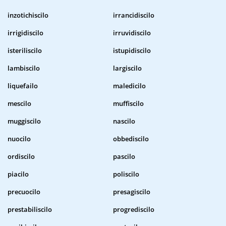
inzotichiscilo
irrancidiscilo
irrigidiscilo
irruvidiscilo
isteriliscilo
istupidiscilo
lambiscilo
largiscilo
liquefailo
maledicilo
mescilo
muffiscilo
muggiscilo
nascilo
nuocilo
obbediscilo
ordiscilo
pascilo
piacilo
poliscilo
precuocilo
presagiscilo
prestabiliscilo
progrediscilo