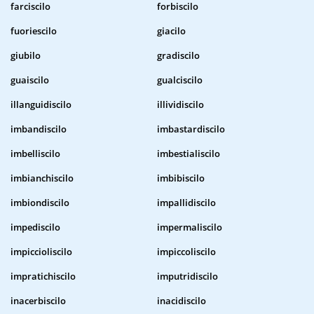
farciscilo
forbiscilo
fuoriescilo
giacilo
giubilo
gradiscilo
guaiscilo
gualciscilo
illanguidiscilo
illividiscilo
imbandiscilo
imbastardiscilo
imbelliscilo
imbestialiscilo
imbianchiscilo
imbibiscilo
imbiondiscilo
impallidiscilo
impediscilo
impermaliscilo
impiccioliscilo
impiccoliscilo
impratichiscilo
imputridiscilo
inacerbiscilo
inacidiscilo