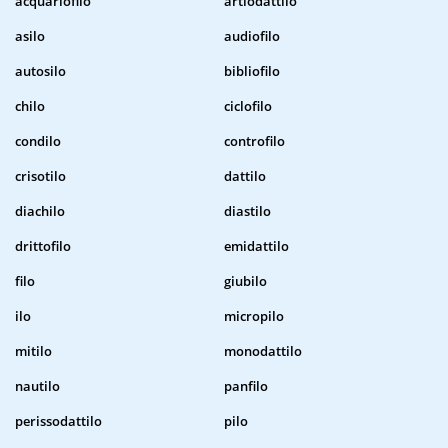
acquariofilo
artiodattilo
asilo
audiofilo
autosilo
bibliofilo
chilo
ciclofilo
condilo
controfilo
crisotilo
dattilo
diachilo
diastilo
drittofilo
emidattilo
filo
giubilo
ilo
micropilo
mitilo
monodattilo
nautilo
panfilo
perissodattilo
pilo