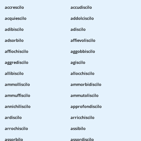
accrescilo
accudiscilo
acquiescilo
addolciscilo
adibiscilo
adiscilo
adsorbilo
affievoliscilo
affiochiscilo
aggobbiscilo
aggrediscilo
agiscilo
allibiscilo
allocchiscilo
ammolliscilo
ammorbidiscilo
ammuffiscilo
ammutoliscilo
annichiliscilo
approfondiscilo
ardiscilo
arricchiscilo
arrochiscilo
assibilo
assorbilo
assordiscilo