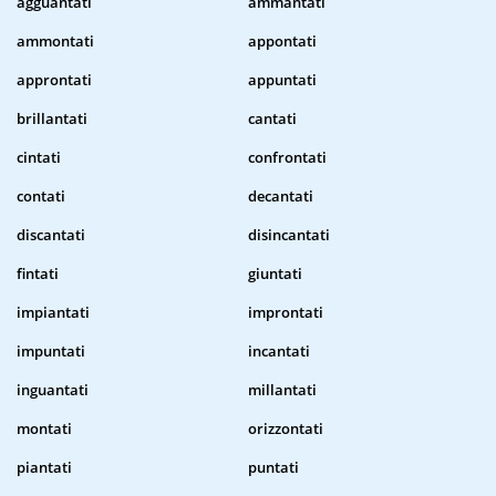
agguantati
ammantati
ammontati
appontati
approntati
appuntati
brillantati
cantati
cintati
confrontati
contati
decantati
discantati
disincantati
fintati
giuntati
impiantati
improntati
impuntati
incantati
inguantati
millantati
montati
orizzontati
piantati
puntati