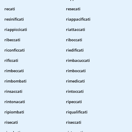
recati
resecati
resinificati
riappacificati
riappiccicati
riattaccati
ribeccati
riboccati
riconficcati
riedificati
rificcati
rimbacuccati
rimbeccati
rimboccati
rimbombati
rimedicati
rinsaccati
rintoccati
rintonacati
ripeccati
ripiombati
riqualificati
risecati
riseccati