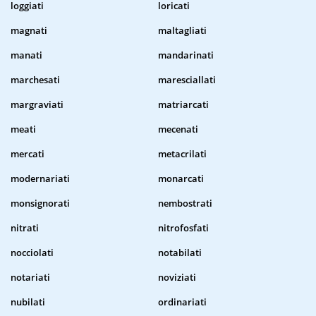
loggiati
loricati
magnati
maltagliati
manati
mandarinati
marchesati
maresciallati
margraviati
matriarcati
meati
mecenati
mercati
metacrilati
modernariati
monarcati
monsignorati
nembostrati
nitrati
nitrofosfati
nocciolati
notabilati
notariati
noviziati
nubilati
ordinariati