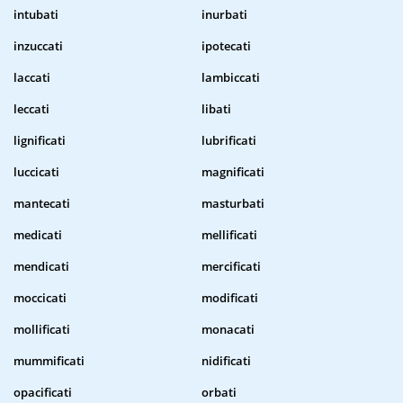
intubati
inurbati
inzuccati
ipotecati
laccati
lambiccati
leccati
libati
lignificati
lubrificati
luccicati
magnificati
mantecati
masturbati
medicati
mellificati
mendicati
mercificati
moccicati
modificati
mollificati
monacati
mummificati
nidificati
opacificati
orbati