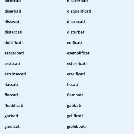
diroccati
disacerbati
diserbati
disqualificati
dissecati
disseccati
distaccati
disturbati
dolcificati
edificati
esacerbati
esemplificati
essiccati
esterificati
estrinsecati
eterificati
fiaccati
ficcati
fioccati
flambati
fluidificati
gabbati
garbati
gelificati
giudicati
giulebbati