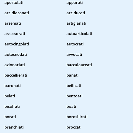
apostolati
apparati
arcidiaconati
arciducati
arseniati
artigianati
assessorati
autoarticolati
autocingolati
autocrati
autosnodati
avvocati
azionariati
baccalaureati
baccellierati
banati
baronati
beilicati
belati
benzoati
bisolfati
boati
borati
borosilicati
branchiati
broccati