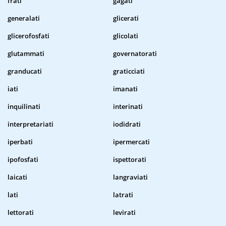
frati
gagati
generalati
glicerati
glicerofosfati
glicolati
glutammati
governatorati
granducati
graticciati
iati
imanati
inquilinati
interinati
interpretariati
iodidrati
iperbati
ipermercati
ipofosfati
ispettorati
laicati
langraviati
lati
latrati
lettorati
levirati