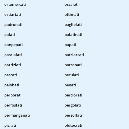
ortomercati
ossalati
ostiariati
ottimati
padronati
pagliolati
palati
palatinati
panpepati
papati
pascialati
patriarcati
patriziati
patronati
peccati
peculati
pelobati
penati
perborati
perclorati
perfosfati
pergolati
permanganati
persolfati
picrati
plutocrati