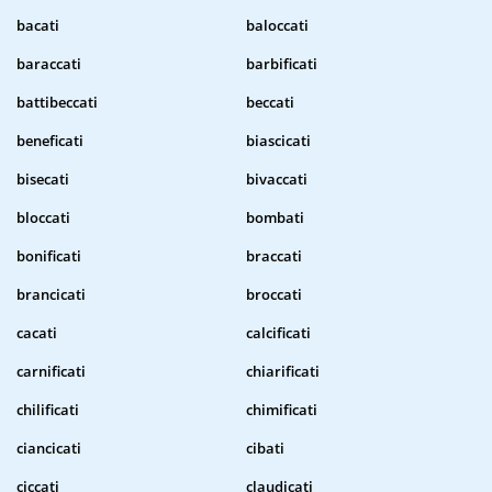
bacati
baloccati
baraccati
barbificati
battibeccati
beccati
beneficati
biascicati
bisecati
bivaccati
bloccati
bombati
bonificati
braccati
brancicati
broccati
cacati
calcificati
carnificati
chiarificati
chilificati
chimificati
ciancicati
cibati
ciccati
claudicati