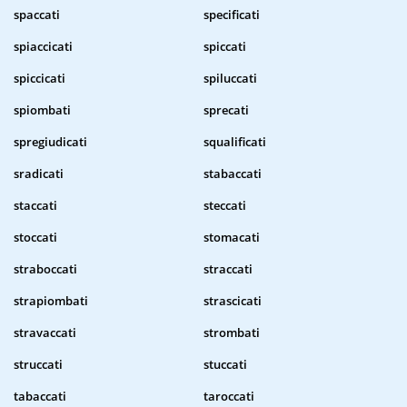
spaccati
specificati
spiaccicati
spiccati
spiccicati
spiluccati
spiombati
sprecati
spregiudicati
squalificati
sradicati
stabaccati
staccati
steccati
stoccati
stomacati
straboccati
straccati
strapiombati
strascicati
stravaccati
strombati
struccati
stuccati
tabaccati
taroccati