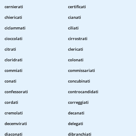
cernierati
certificati
chiericati
cianati
ciclammati
ciliati
cioccolati
cirrostrati
citrati
clericati
cloridrati
colonati
commiati
commissariati
conati
concubinati
confessorati
controcandidati
cordati
correggiati
cremolati
decanati
decemvirati
delegati
diaconati
dibranchiati