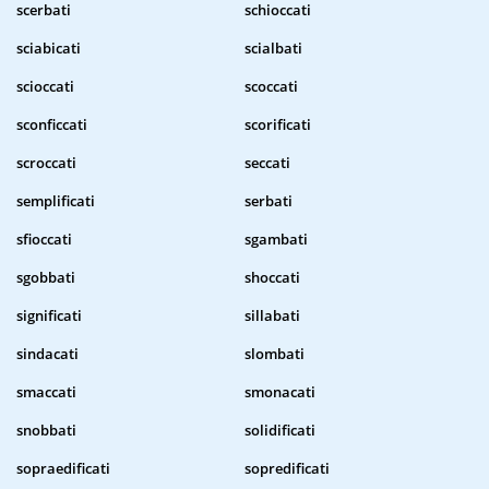
scerbati
schioccati
sciabicati
scialbati
scioccati
scoccati
sconficcati
scorificati
scroccati
seccati
semplificati
serbati
sfioccati
sgambati
sgobbati
shoccati
significati
sillabati
sindacati
slombati
smaccati
smonacati
snobbati
solidificati
sopraedificati
sopredificati