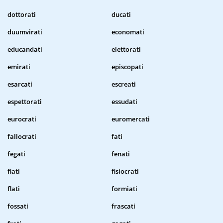
dottorati
ducati
duumvirati
economati
educandati
elettorati
emirati
episcopati
esarcati
escreati
espettorati
essudati
eurocrati
euromercati
fallocrati
fati
fegati
fenati
fiati
fisiocrati
flati
formiati
fossati
frascati