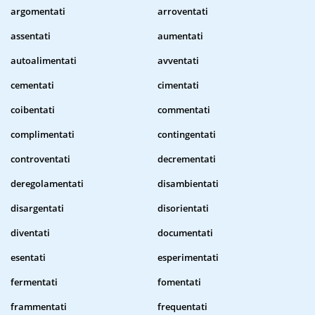
argomentati
arroventati
assentati
aumentati
autoalimentati
avventati
cementati
cimentati
coibentati
commentati
complimentati
contingentati
controventati
decrementati
deregolamentati
disambientati
disargentati
disorientati
diventati
documentati
esentati
esperimentati
fermentati
fomentati
frammentati
frequentati