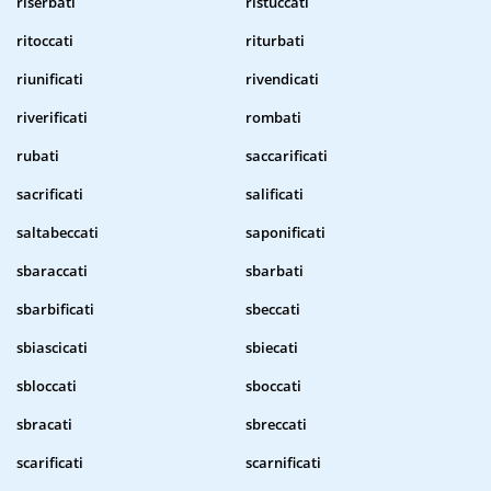
riserbati
ristuccati
ritoccati
riturbati
riunificati
rivendicati
riverificati
rombati
rubati
saccarificati
sacrificati
salificati
saltabeccati
saponificati
sbaraccati
sbarbati
sbarbificati
sbeccati
sbiascicati
sbiecati
sbloccati
sboccati
sbracati
sbreccati
scarificati
scarnificati