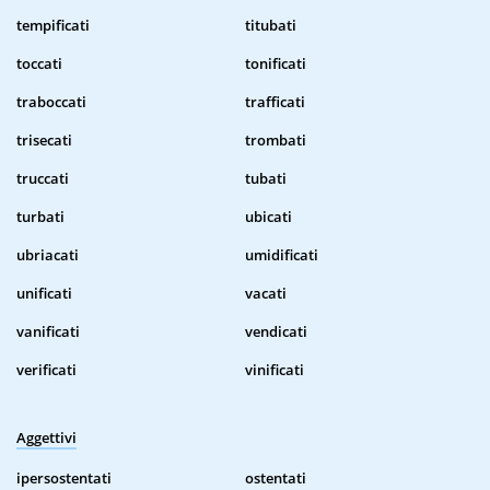
tempificati
titubati
toccati
tonificati
traboccati
trafficati
trisecati
trombati
truccati
tubati
turbati
ubicati
ubriacati
umidificati
unificati
vacati
vanificati
vendicati
verificati
vinificati
Aggettivi
ipersostentati
ostentati