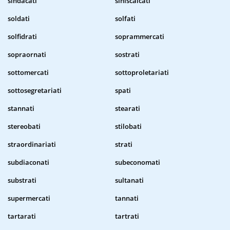
sindacati
siniscalcati
soldati
solfati
solfidrati
soprammercati
sopraornati
sostrati
sottomercati
sottoproletariati
sottosegretariati
spati
stannati
stearati
stereobati
stilobati
straordinariati
strati
subdiaconati
subeconomati
substrati
sultanati
supermercati
tannati
tartarati
tartrati