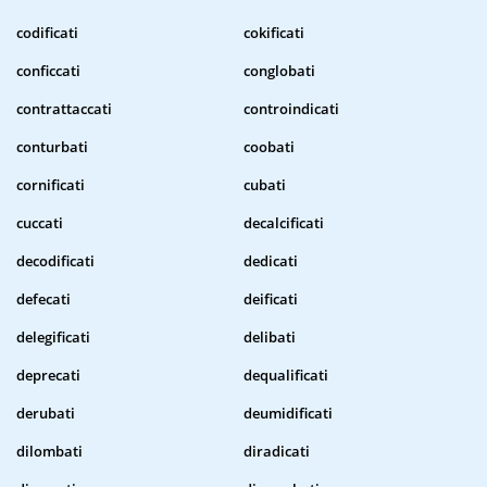
codificati
cokificati
conficcati
conglobati
contrattaccati
controindicati
conturbati
coobati
cornificati
cubati
cuccati
decalcificati
decodificati
dedicati
defecati
deificati
delegificati
delibati
deprecati
dequalificati
derubati
deumidificati
dilombati
diradicati