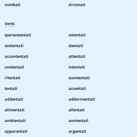
vombati
zirconati
Verbi
ipersostentati
ostentati
sostentati
stentati
accontentati
attentati
contentati
intentati
ritentati
scontentati
tentati
accentati
addentati
addormentati
alimentati
allentati
ambientati
annientati
apparentati
argentati