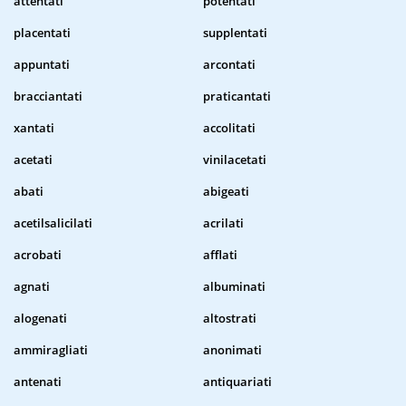
attentati
potentati
placentati
supplentati
appuntati
arcontati
bracciantati
praticantati
xantati
accolitati
acetati
vinilacetati
abati
abigeati
acetilsalicilati
acrilati
acrobati
afflati
agnati
albuminati
alogenati
altostrati
ammiragliati
anonimati
antenati
antiquariati