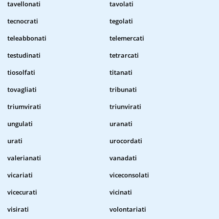
tavellonati
tavolati
tecnocrati
tegolati
teleabbonati
telemercati
testudinati
tetrarcati
tiosolfati
titanati
tovagliati
tribunati
triumvirati
triunvirati
ungulati
uranati
urati
urocordati
valerianati
vanadati
vicariati
viceconsolati
vicecurati
vicinati
visirati
volontariati