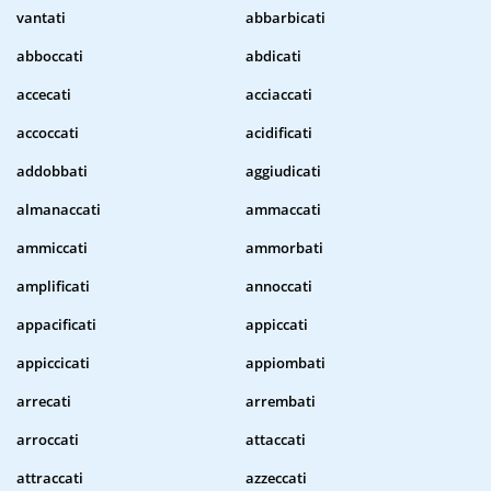
vantati
abbarbicati
abboccati
abdicati
accecati
acciaccati
accoccati
acidificati
addobbati
aggiudicati
almanaccati
ammaccati
ammiccati
ammorbati
amplificati
annoccati
appacificati
appiccati
appiccicati
appiombati
arrecati
arrembati
arroccati
attaccati
attraccati
azzeccati