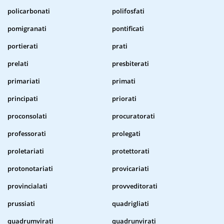
policarbonati
polifosfati
pomigranati
pontificati
portierati
prati
prelati
presbiterati
primariati
primati
principati
priorati
proconsolati
procuratorati
professorati
prolegati
proletariati
protettorati
protonotariati
provicariati
provincialati
provveditorati
prussiati
quadrigliati
quadrumvirati
quadrunvirati