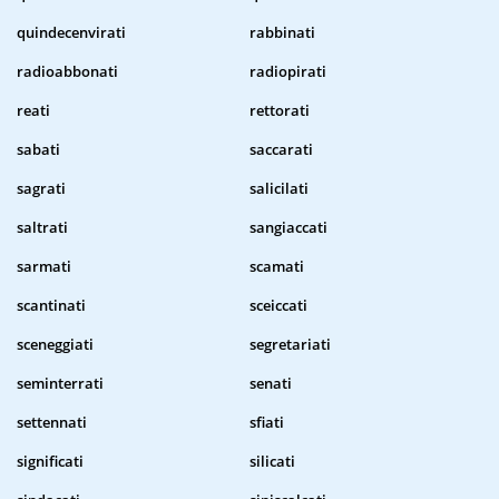
quindecenvirati
rabbinati
radioabbonati
radiopirati
reati
rettorati
sabati
saccarati
sagrati
salicilati
saltrati
sangiaccati
sarmati
scamati
scantinati
sceiccati
sceneggiati
segretariati
seminterrati
senati
settennati
sfiati
significati
silicati