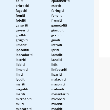
eoliti
epatonefriti
eritrociti
eserciti
fagociti
faringiti
fomiti
fonoliti
fotoliti
fremiti
gaiseriti
gametofiti
geyseriti
giacobiti
graffiti
graniti
grugniti
guaiti
ilmeniti
introiti
iposolfiti
ipriti
labradoriti
laccoliti
lateriti
lazuliti
lidditi
liditi
limoniti
linfadeniti
liniti
lipariti
lydditi
malachiti
mariti
masoniti
megaliti
melaniti
meriti
mesenteriti
microabiti
microciti
militi
miloniti
miocarditi
moabiti