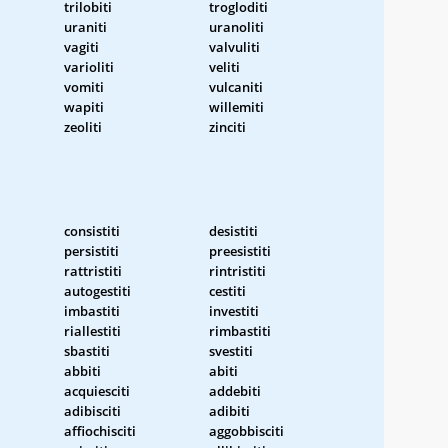
trilobiti
trogloditi
uraniti
uranoliti
vagiti
valvuliti
varioliti
veliti
vomiti
vulcaniti
wapiti
willemiti
zeoliti
zinciti
consistiti
desistiti
persistiti
preesistiti
rattristiti
rintristiti
autogestiti
cestiti
imbastiti
investiti
riallestiti
rimbastiti
sbastiti
svestiti
abbiti
abiti
acquiesciti
addebiti
adibisciti
adibiti
affiochisciti
aggobbisciti