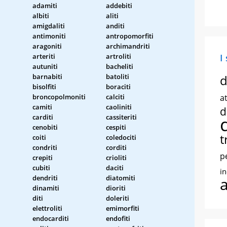
adamiti
addebiti
albiti
aliti
amigdaliti
anditi
antimoniti
antropomorfiti
aragoniti
archimandriti
arteriti
artroliti
I
autuniti
bacheliti
barnabiti
batoliti
d
bisolfiti
boraciti
broncopolmoniti
calciti
at
camiti
caoliniti
d
carditi
cassiteriti
cenobiti
cespiti
t
coiti
coledociti
condriti
corditi
p
crepiti
crioliti
cubiti
daciti
i
dendriti
diatomiti
dinamiti
dioriti
diti
doleriti
elettroliti
emimorfiti
endocarditi
endofiti