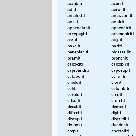
accubiti
aconiti
aditi
aeroliti
amaleciti
amazzoniti
aneliti
anidriti
appendiabiti
appendiciti
areopagiti
arsenopiriti
asciti
augiti
bakeliti
bariti
beneplaciti
biosatelliti
bramiti
bronchiti
calcociti
calcopiriti
capibanditi
capostipiti
cataboliti
celluliti
chedditi
cloriti
coliti
columbiti
coroiditi
crediti
crisoliti
cromiti
decubiti
demeriti
difteriti
digiti
discapiti
discrediti
dolomiti
duodeniti
empiti
encefaliti