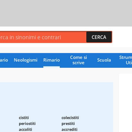
Come si
Strum
ario
Neologismi
Rimario
Scuola
scrive
Uti
cistiti
colecistiti
periostiti
prestiti
accoliti
accrediti