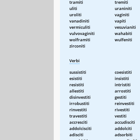
tramiti
tremiti
uliti
uraniniti
uroliti
vaginiti
vanadiniti
vapiti
vermiculiti
vesuvianiti
vulvovaginiti
wahabiti
wolframiti
wulfeniti
zirconiti
Verbi
sussistiti
coesistiti
esistiti
insistiti
resistiti
intristiti
allestiti
arrostiti
disinvestiti
gestiti
irrobustiti
reinvestiti
rinvestiti
rivestiti
travestiti
vestiti
accresciti
accudisciti
addolcisciti
addolciti
adisciti
adsorbiti