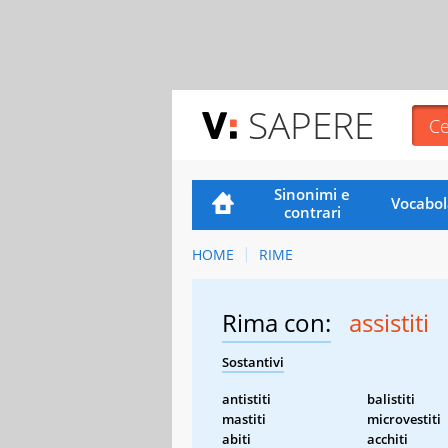
SAPERE
Sinonimi e
Vocabol
contrari
HOME
RIME
Rima con:
assistiti
Sostantivi
antistiti
balistiti
mastiti
microvestiti
abiti
acchiti