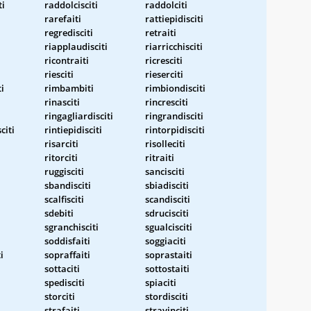
ti
raddolcisciti
raddolciti
rarefaiti
rattiepidisciti
regredisciti
retraiti
riapplaudisciti
riarricchisciti
ricontraiti
ricresciti
riesciti
rieserciti
i
rimbambiti
rimbiondisciti
rinasciti
rincresciti
ringagliardisciti
ringrandisciti
citi
rintiepidisciti
rintorpidisciti
risarciti
risolleciti
ritorciti
ritraiti
ruggisciti
sancisciti
sbandisciti
sbiadisciti
scalfisciti
scandisciti
sdebiti
sdrucisciti
sgranchisciti
sgualcisciti
soddisfaiti
soggiaciti
i
sopraffaiti
soprastaiti
sottaciti
sottostaiti
spedisciti
spiaciti
storciti
stordisciti
strafaiti
stravinciti