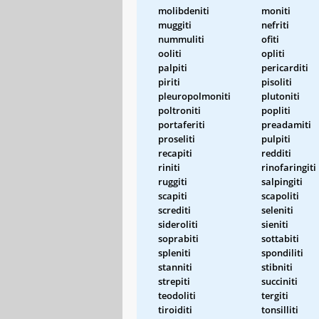
molibdeniti
moniti
muggiti
nefriti
nummuliti
ofiti
ooliti
opliti
palpiti
pericarditi
piriti
pisoliti
pleuropolmoniti
plutoniti
poltroniti
popliti
portaferiti
preadamiti
proseliti
pulpiti
recapiti
redditi
riniti
rinofaringiti
ruggiti
salpingiti
scapiti
scapoliti
screditi
seleniti
sideroliti
sieniti
soprabiti
sottabiti
spleniti
spondiliti
stanniti
stibniti
strepiti
succiniti
teodoliti
tergiti
tiroiditi
tonsilliti