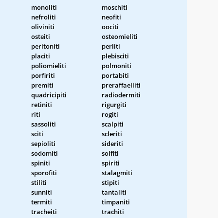
monoliti
moschiti
nefroliti
neofiti
oliviniti
oociti
osteiti
osteomieliti
peritoniti
perliti
placiti
plebisciti
poliomieliti
polmoniti
porfiriti
portabiti
premiti
preraffaelliti
quadricipiti
radiodermiti
retiniti
rigurgiti
riti
rogiti
sassoliti
scalpiti
sciti
scleriti
sepioliti
sideriti
sodomiti
solfiti
spiniti
spiriti
sporofiti
stalagmiti
stiliti
stipiti
sunniti
tantaliti
termiti
timpaniti
tracheiti
trachiti