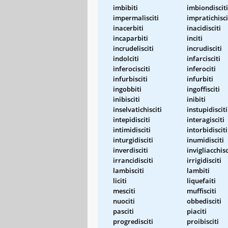
imbibiti
imbiondisciti
impermalisciti
impratichisci
inacerbiti
inacidisciti
incaparbiti
inciti
incrudelisciti
incrudisciti
indolciti
infarcisciti
inferocisciti
inferociti
infurbisciti
infurbiti
ingobbiti
ingoffisciti
inibisciti
inibiti
inselvatichisciti
instupidisciti
intepidisciti
interagisciti
intimidisciti
intorbidisciti
inturgidisciti
inumidisciti
inverdisciti
invigliacchisc
irrancidisciti
irrigidisciti
lambisciti
lambiti
liciti
liquefaiti
mesciti
muffisciti
nuociti
obbedisciti
pasciti
piaciti
progredisciti
proibisciti