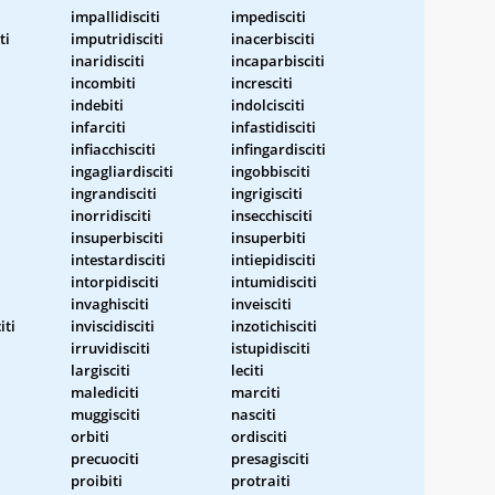
impallidisciti
impedisciti
ti
imputridisciti
inacerbisciti
inaridisciti
incaparbisciti
incombiti
incresciti
indebiti
indolcisciti
infarciti
infastidisciti
infiacchisciti
infingardisciti
ingagliardisciti
ingobbisciti
ingrandisciti
ingrigisciti
inorridisciti
insecchisciti
insuperbisciti
insuperbiti
intestardisciti
intiepidisciti
intorpidisciti
intumidisciti
invaghisciti
inveisciti
iti
inviscidisciti
inzotichisciti
irruvidisciti
istupidisciti
largisciti
leciti
malediciti
marciti
muggisciti
nasciti
orbiti
ordisciti
precuociti
presagisciti
proibiti
protraiti