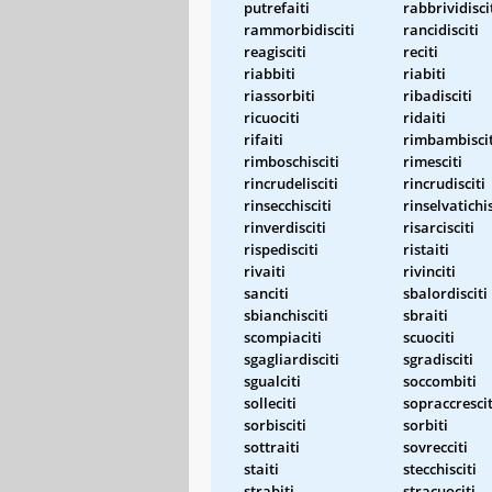
putrefaiti
rabbrividisci
rammorbidisciti
rancidisciti
reagisciti
reciti
riabbiti
riabiti
riassorbiti
ribadisciti
ricuociti
ridaiti
rifaiti
rimbambiscit
rimboschisciti
rimesciti
rincrudelisciti
rincrudisciti
rinsecchisciti
rinselvatichis
rinverdisciti
risarcisciti
rispedisciti
ristaiti
rivaiti
rivinciti
sanciti
sbalordisciti
sbianchisciti
sbraiti
scompiaciti
scuociti
sgagliardisciti
sgradisciti
sgualciti
soccombiti
solleciti
sopraccrescit
sorbisciti
sorbiti
sottraiti
sovrecciti
staiti
stecchisciti
strabiti
stracuociti