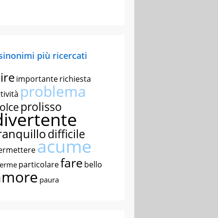
 sinonimi più ricercati
ire
importante
richiesta
problema
tività
prolisso
olce
divertente
ranquillo
difficile
acume
ermettere
fare
particolare
bello
nerme
amore
paura