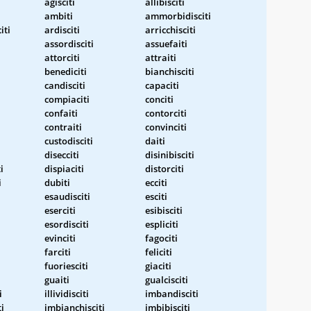
agisciti
allibisciti
ambiti
ammorbidisciti
iti
ardisciti
arricchisciti
assordisciti
assuefaiti
attorciti
attraiti
benediciti
bianchisciti
candisciti
capaciti
compiaciti
conciti
confaiti
contorciti
contraiti
convinciti
custodisciti
daiti
disecciti
disinibisciti
i
dispiaciti
distorciti
i
dubiti
ecciti
esaudisciti
esciti
eserciti
esibisciti
esordisciti
espliciti
evinciti
fagociti
farciti
feliciti
fuoriesciti
giaciti
guaiti
gualcisciti
i
illividisciti
imbandisciti
ti
imbianchisciti
imbibisciti