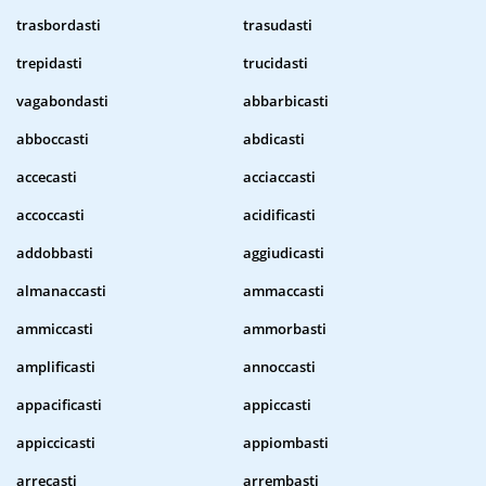
trasbordasti
trasudasti
trepidasti
trucidasti
vagabondasti
abbarbicasti
abboccasti
abdicasti
accecasti
acciaccasti
accoccasti
acidificasti
addobbasti
aggiudicasti
almanaccasti
ammaccasti
ammiccasti
ammorbasti
amplificasti
annoccasti
appacificasti
appiccasti
appiccicasti
appiombasti
arrecasti
arrembasti