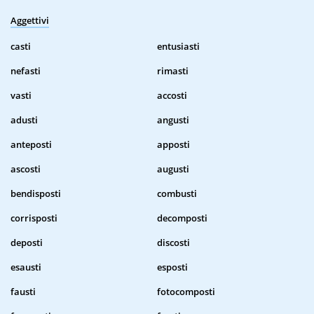
Aggettivi
casti
entusiasti
nefasti
rimasti
vasti
accosti
adusti
angusti
anteposti
apposti
ascosti
augusti
bendisposti
combusti
corrisposti
decomposti
deposti
discosti
esausti
esposti
fausti
fotocomposti