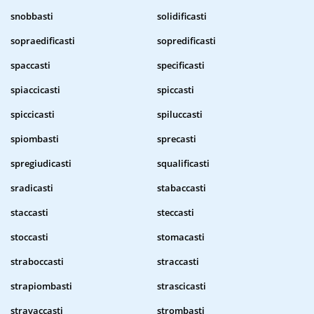
snobbasti
solidificasti
sopraedificasti
sopredificasti
spaccasti
specificasti
spiaccicasti
spiccasti
spiccicasti
spiluccasti
spiombasti
sprecasti
spregiudicasti
squalificasti
sradicasti
stabaccasti
staccasti
steccasti
stoccasti
stomacasti
straboccasti
straccasti
strapiombasti
strascicasti
stravaccasti
strombasti