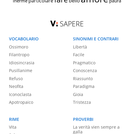
particolare
bello
inerme
paura
SAPERE
VOCABOLARIO
SINONIMI E CONTRARI
Ossimoro
Libertà
Filantropo
Facile
Idiosincrasia
Pragmatico
Pusillanime
Conoscenza
Refuso
Riassunto
Neofita
Paradigma
Iconoclasta
Gioia
Apotropaico
Tristezza
RIME
PROVERBI
Vita
La verità vien sempre a
galla