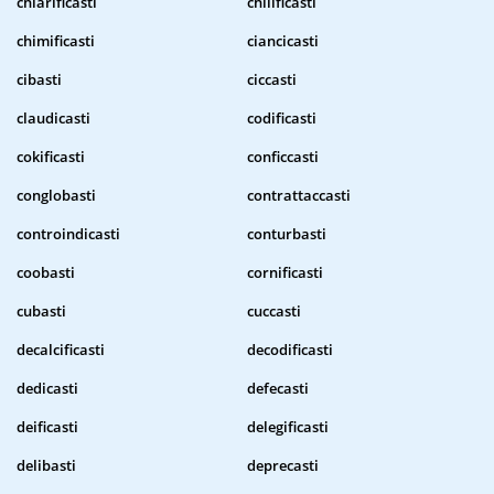
chiarificasti
chilificasti
chimificasti
ciancicasti
cibasti
ciccasti
claudicasti
codificasti
cokificasti
conficcasti
conglobasti
contrattaccasti
controindicasti
conturbasti
coobasti
cornificasti
cubasti
cuccasti
decalcificasti
decodificasti
dedicasti
defecasti
deificasti
delegificasti
delibasti
deprecasti