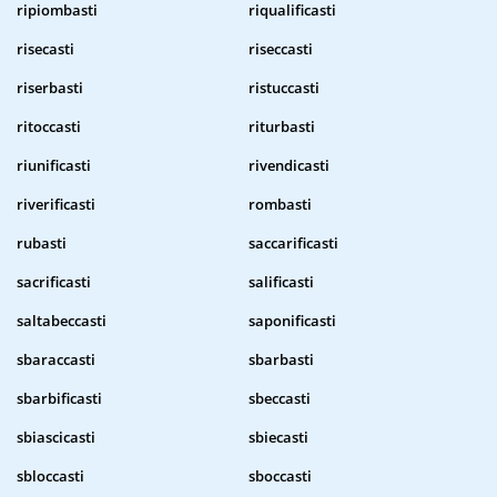
ripiombasti
riqualificasti
risecasti
riseccasti
riserbasti
ristuccasti
ritoccasti
riturbasti
riunificasti
rivendicasti
riverificasti
rombasti
rubasti
saccarificasti
sacrificasti
salificasti
saltabeccasti
saponificasti
sbaraccasti
sbarbasti
sbarbificasti
sbeccasti
sbiascicasti
sbiecasti
sbloccasti
sboccasti