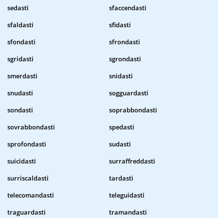
sedasti
sfaccendasti
sfaldasti
sfidasti
sfondasti
sfrondasti
sgridasti
sgrondasti
smerdasti
snidasti
snudasti
sogguardasti
sondasti
soprabbondasti
sovrabbondasti
spedasti
sprofondasti
sudasti
suicidasti
surraffreddasti
surriscaldasti
tardasti
telecomandasti
teleguidasti
traguardasti
tramandasti