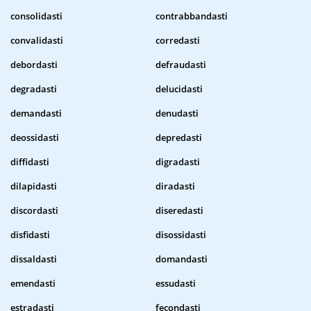
consolidasti
contrabbandasti
convalidasti
corredasti
debordasti
defraudasti
degradasti
delucidasti
demandasti
denudasti
deossidasti
depredasti
diffidasti
digradasti
dilapidasti
diradasti
discordasti
diseredasti
disfidasti
disossidasti
dissaldasti
domandasti
emendasti
essudasti
estradasti
fecondasti