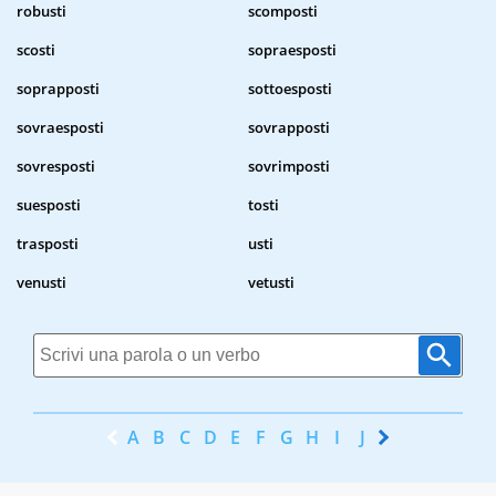
robusti
scomposti
scosti
sopraesposti
soprapposti
sottoesposti
sovraesposti
sovrapposti
sovresposti
sovrimposti
suesposti
tosti
trasposti
usti
venusti
vetusti
A
B
C
D
E
F
G
H
I
J
K
L
M
N