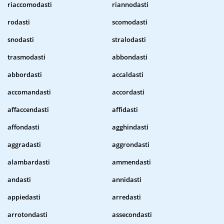
riaccomodasti
riannodasti
rodasti
scomodasti
snodasti
stralodasti
trasmodasti
abbondasti
abbordasti
accaldasti
accomandasti
accordasti
affaccendasti
affidasti
affondasti
agghindasti
aggradasti
aggrondasti
alambardasti
ammendasti
andasti
annidasti
appiedasti
arredasti
arrotondasti
assecondasti