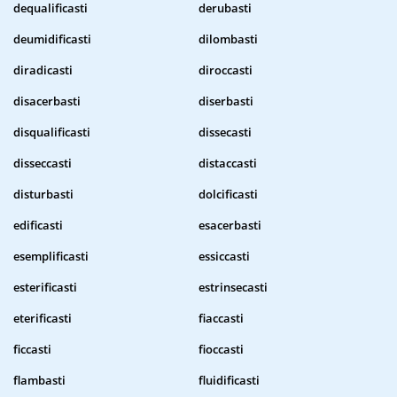
dequalificasti
derubasti
deumidificasti
dilombasti
diradicasti
diroccasti
disacerbasti
diserbasti
disqualificasti
dissecasti
disseccasti
distaccasti
disturbasti
dolcificasti
edificasti
esacerbasti
esemplificasti
essiccasti
esterificasti
estrinsecasti
eterificasti
fiaccasti
ficcasti
fioccasti
flambasti
fluidificasti