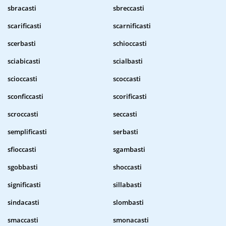
sbracasti
sbreccasti
scarificasti
scarnificasti
scerbasti
schioccasti
sciabicasti
scialbasti
scioccasti
scoccasti
sconficcasti
scorificasti
scroccasti
seccasti
semplificasti
serbasti
sfioccasti
sgambasti
sgobbasti
shoccasti
significasti
sillabasti
sindacasti
slombasti
smaccasti
smonacasti