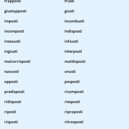
frapposti
frusti
giustapposti
giusti
imposti
incombusti
incomposti
indisposti
inesausti
infausti
ingiusti
interposti
malcorrisposti
maldisposti
nascosti
onusti
opposti
posposti
predisposti
ricomposti
ridisposti
riesposti
riposti
riproposti
risposti
ritrasposti