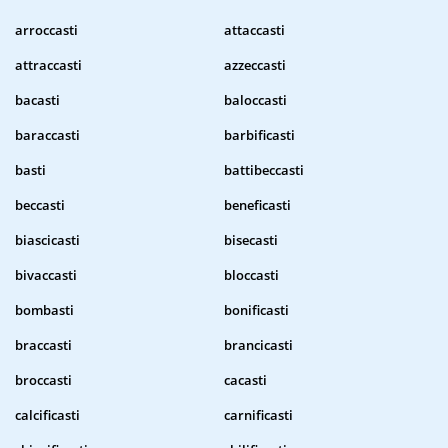
arroccasti
attaccasti
attraccasti
azzeccasti
bacasti
baloccasti
baraccasti
barbificasti
basti
battibeccasti
beccasti
beneficasti
biascicasti
bisecasti
bivaccasti
bloccasti
bombasti
bonificasti
braccasti
brancicasti
broccasti
cacasti
calcificasti
carnificasti