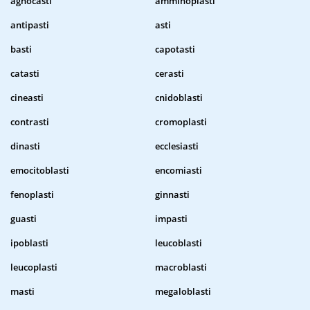
agnocasti
amminoplasti
antipasti
asti
basti
capotasti
catasti
cerasti
cineasti
cnidoblasti
contrasti
cromoplasti
dinasti
ecclesiasti
emocitoblasti
encomiasti
fenoplasti
ginnasti
guasti
impasti
ipoblasti
leucoblasti
leucoplasti
macroblasti
masti
megaloblasti