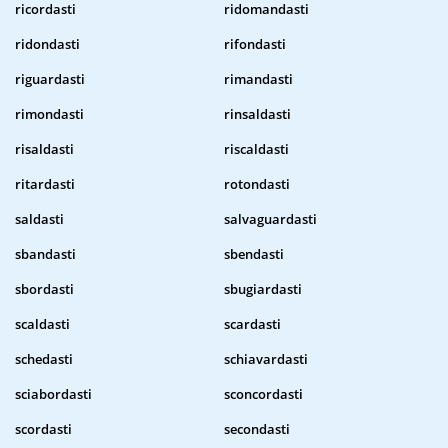
ricordasti
ridomandasti
ridondasti
rifondasti
riguardasti
rimandasti
rimondasti
rinsaldasti
risaldasti
riscaldasti
ritardasti
rotondasti
saldasti
salvaguardasti
sbandasti
sbendasti
sbordasti
sbugiardasti
scaldasti
scardasti
schedasti
schiavardasti
sciabordasti
sconcordasti
scordasti
secondasti