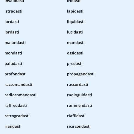
invalidasti
iridasti
istradasti
lapidasti
lardasti
liquidasti
lordasti
lucidasti
malandasti
mandasti
mondasti
ossidasti
paludasti
predasti
profondasti
propagandasti
raccomandasti
raccordasti
radiocomandasti
radioguidasti
raffreddasti
rammendasti
retrogradasti
riaffidasti
riandasti
ricircondasti