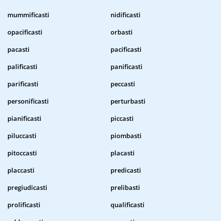
mummificasti
nidificasti
opacificasti
orbasti
pacasti
pacificasti
palificasti
panificasti
parificasti
peccasti
personificasti
perturbasti
pianificasti
piccasti
piluccasti
piombasti
pitoccasti
placasti
placcasti
predicasti
pregiudicasti
prelibasti
prolificasti
qualificasti