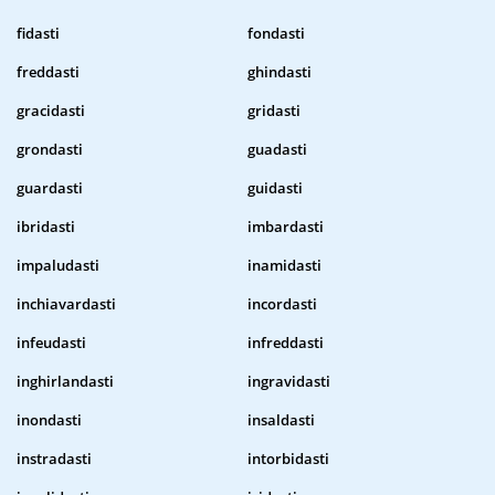
fidasti
fondasti
freddasti
ghindasti
gracidasti
gridasti
grondasti
guadasti
guardasti
guidasti
ibridasti
imbardasti
impaludasti
inamidasti
inchiavardasti
incordasti
infeudasti
infreddasti
inghirlandasti
ingravidasti
inondasti
insaldasti
instradasti
intorbidasti