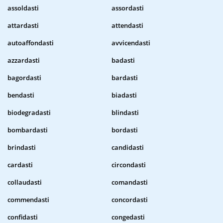
assoldasti
assordasti
attardasti
attendasti
autoaffondasti
avvicendasti
azzardasti
badasti
bagordasti
bardasti
bendasti
biadasti
biodegradasti
blindasti
bombardasti
bordasti
brindasti
candidasti
cardasti
circondasti
collaudasti
comandasti
commendasti
concordasti
confidasti
congedasti