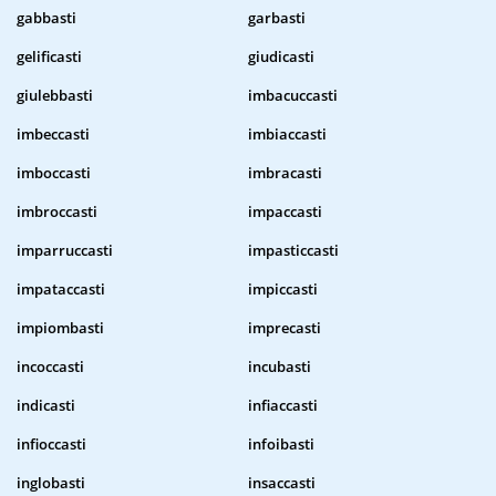
gabbasti
garbasti
gelificasti
giudicasti
giulebbasti
imbacuccasti
imbeccasti
imbiaccasti
imboccasti
imbracasti
imbroccasti
impaccasti
imparruccasti
impasticcasti
impataccasti
impiccasti
impiombasti
imprecasti
incoccasti
incubasti
indicasti
infiaccasti
infioccasti
infoibasti
inglobasti
insaccasti