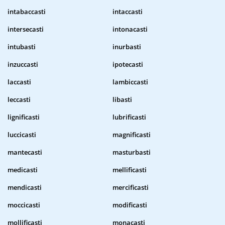
intabaccasti
intaccasti
intersecasti
intonacasti
intubasti
inurbasti
inzuccasti
ipotecasti
laccasti
lambiccasti
leccasti
libasti
lignificasti
lubrificasti
luccicasti
magnificasti
mantecasti
masturbasti
medicasti
mellificasti
mendicasti
mercificasti
moccicasti
modificasti
mollificasti
monacasti