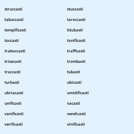
struccasti
stuccasti
tabaccasti
taroccasti
tempificasti
titubasti
toccasti
tonificasti
traboccasti
trafficasti
trisecasti
trombasti
truccasti
tubasti
turbasti
ubicasti
ubriacasti
umidificasti
unificasti
vacasti
vanificasti
vendicasti
verificasti
vinificasti