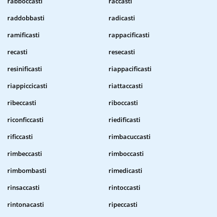
rabboccasti
raccasti
raddobbasti
radicasti
ramificasti
rappacificasti
recasti
resecasti
resinificasti
riappacificasti
riappiccicasti
riattaccasti
ribeccasti
riboccasti
riconficcasti
riedificasti
rificcasti
rimbacuccasti
rimbeccasti
rimboccasti
rimbombasti
rimedicasti
rinsaccasti
rintoccasti
rintonacasti
ripeccasti