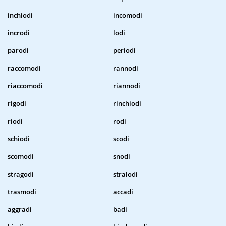
inchiodi
incomodi
incrodi
lodi
parodi
periodi
raccomodi
rannodi
riaccomodi
riannodi
rigodi
rinchiodi
riodi
rodi
schiodi
scodi
scomodi
snodi
stragodi
stralodi
trasmodi
accadi
aggradi
badi