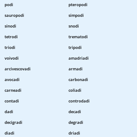
podi
pteropodi
sauropodi
simpodi
sinodi
snodi
tetrodi
trematodi
triodi
tripodi
voivodi
amadriadi
arcivescovadi
armadi
avocadi
carbonadi
carneadi
coliadi
contadi
controdadi
dadi
decadi
decigradi
degradi
diadi
driadi