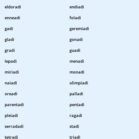
eldoradi
endiadi
enneadi
foladi
gadi
geremiadi
gladi
gonadi
gradi
guadi
lepadi
menadi
miriadi
monadi
naiadi
olimpiadi
oreadi
palladi
parentadi
pentadi
pleiadi
ragadi
serradadi
stadi
tetradi
triadi