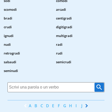
sodi
comodi
scomodi
arcadi
bradi
centigradi
crudi
digitigradi
ignudi
multigradi
nudi
radi
retrogradi
rudi
sabaudi
semicrudi
seminudi
A
B
C
D
E
F
G
H
I
J
K
L
M
N