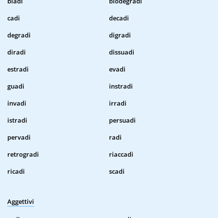
biadi
biodegradi
cadi
decadi
degradi
digradi
diradi
dissuadi
estradi
evadi
guadi
instradi
invadi
irradi
istradi
persuadi
pervadi
radi
retrogradi
riaccadi
ricadi
scadi
Aggettivi