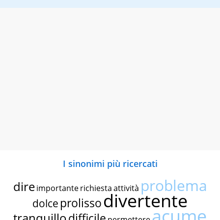
I sinonimi più ricercati
problema
dire
importante
richiesta
attività
divertente
prolisso
dolce
acume
tranquillo
difficile
permettere