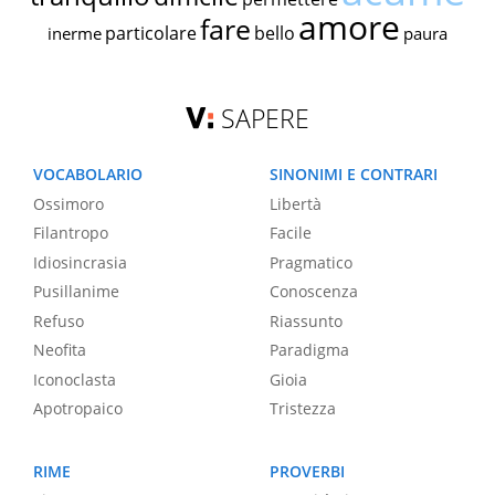
amore
fare
particolare
bello
inerme
paura
SAPERE
VOCABOLARIO
SINONIMI E CONTRARI
Ossimoro
Libertà
Filantropo
Facile
Idiosincrasia
Pragmatico
Pusillanime
Conoscenza
Refuso
Riassunto
Neofita
Paradigma
Iconoclasta
Gioia
Apotropaico
Tristezza
RIME
PROVERBI