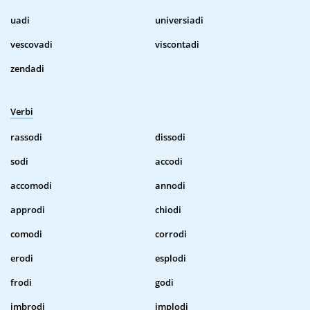
uadi
universiadi
vescovadi
viscontadi
zendadi
Verbi
rassodi
dissodi
sodi
accodi
accomodi
annodi
approdi
chiodi
comodi
corrodi
erodi
esplodi
frodi
godi
imbrodi
implodi