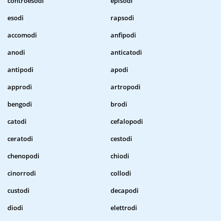
controesodi
episodi
esodi
rapsodi
accomodi
anfipodi
anodi
anticatodi
antipodi
apodi
approdi
artropodi
bengodi
brodi
catodi
cefalopodi
ceratodi
cestodi
chenopodi
chiodi
cinorrodi
collodi
custodi
decapodi
diodi
elettrodi