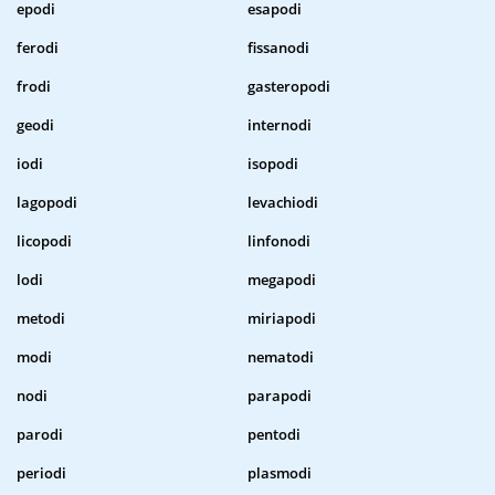
epodi
esapodi
ferodi
fissanodi
frodi
gasteropodi
geodi
internodi
iodi
isopodi
lagopodi
levachiodi
licopodi
linfonodi
lodi
megapodi
metodi
miriapodi
modi
nematodi
nodi
parapodi
parodi
pentodi
periodi
plasmodi