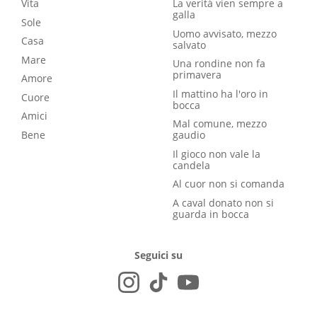
Vita
La verità vien sempre a
galla
Sole
Uomo avvisato, mezzo
Casa
salvato
Mare
Una rondine non fa
primavera
Amore
Il mattino ha l'oro in
Cuore
bocca
Amici
Mal comune, mezzo
Bene
gaudio
Il gioco non vale la
candela
Al cuor non si comanda
A caval donato non si
guarda in bocca
Seguici su