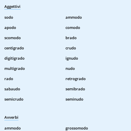
Aggettivi
sodo
ammodo
apodo
comodo
scomodo
brado
centigrado
crudo
digitigrado
ignudo
multigrado
nudo
rado
retrogrado
sabaudo
semibrado
semicrudo
seminudo
Avverbi
ammodo
grossomodo