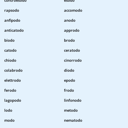
controesodo
esodo
rapsodo
accomodo
anfipodo
anodo
anticatodo
approdo
biodo
brodo
catodo
ceratodo
chiodo
cinorrodo
colabrodo
diodo
elettrodo
epodo
ferodo
frodo
lagopodo
linfonodo
lodo
metodo
modo
nematodo