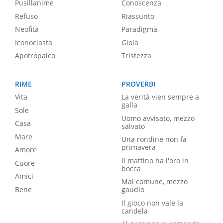
Pusillanime
Conoscenza
Refuso
Riassunto
Neofita
Paradigma
Iconoclasta
Gioia
Apotropaico
Tristezza
RIME
PROVERBI
Vita
La verità vien sempre a
galla
Sole
Uomo avvisato, mezzo
Casa
salvato
Mare
Una rondine non fa
primavera
Amore
Il mattino ha l'oro in
Cuore
bocca
Amici
Mal comune, mezzo
Bene
gaudio
Il gioco non vale la
candela