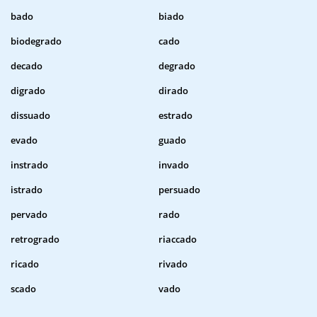
bado
biado
biodegrado
cado
decado
degrado
digrado
dirado
dissuado
estrado
evado
guado
instrado
invado
istrado
persuado
pervado
rado
retrogrado
riaccado
ricado
rivado
scado
vado