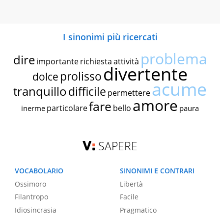
I sinonimi più ricercati
problema
dire
importante
richiesta
attività
divertente
prolisso
dolce
acume
tranquillo
difficile
permettere
amore
fare
particolare
bello
inerme
paura
SAPERE
VOCABOLARIO
SINONIMI E CONTRARI
Ossimoro
Libertà
Filantropo
Facile
Idiosincrasia
Pragmatico