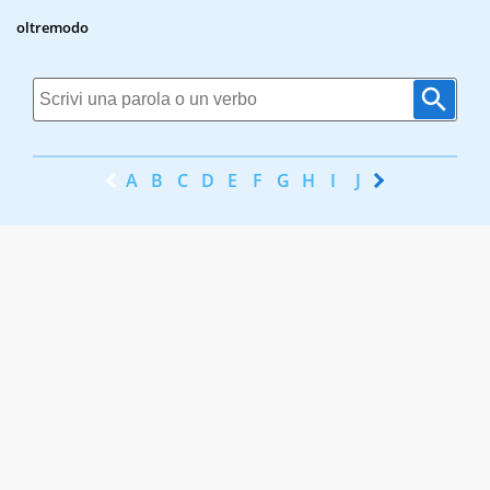
oltremodo
A
B
C
D
E
F
G
H
I
J
K
L
M
N