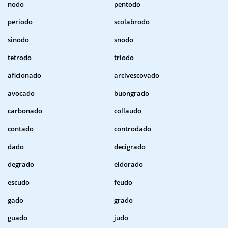
nodo
pentodo
periodo
scolabrodo
sinodo
snodo
tetrodo
triodo
aficionado
arcivescovado
avocado
buongrado
carbonado
collaudo
contado
controdado
dado
decigrado
degrado
eldorado
escudo
feudo
gado
grado
guado
judo