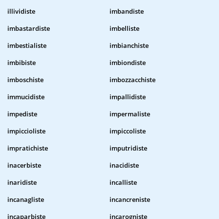
illividiste
imbandiste
imbastardiste
imbelliste
imbestialiste
imbianchiste
imbibiste
imbiondiste
imboschiste
imbozzacchiste
immucidiste
impallidiste
impediste
impermaliste
impiccioliste
impiccoliste
impratichiste
imputridiste
inacerbiste
inacidiste
inaridiste
incalliste
incanagliste
incancreniste
incaparbiste
incarogniste