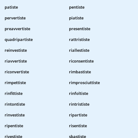
patiste
pentiste
pervertiste
piatiste
preavvertiste
presentiste
quadripartiste
rattrististe
reinvestiste
riallestiste
riavvertiste
riconsentiste
riconvertiste
rimbastiste
rimpettiste
rimprosciuttiste
rinfittiste
rinfoltiste
rintontiste
rintrististe
rinvestiste
ripartiste
ripentiste
risentiste
rivestiste
sbastiste