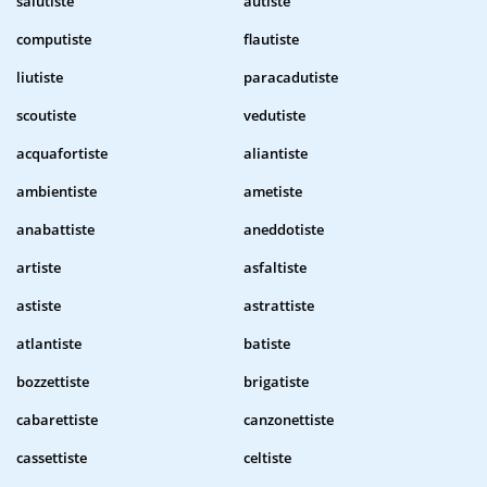
salutiste
autiste
computiste
flautiste
liutiste
paracadutiste
scoutiste
vedutiste
acquafortiste
aliantiste
ambientiste
ametiste
anabattiste
aneddotiste
artiste
asfaltiste
astiste
astrattiste
atlantiste
batiste
bozzettiste
brigatiste
cabarettiste
canzonettiste
cassettiste
celtiste