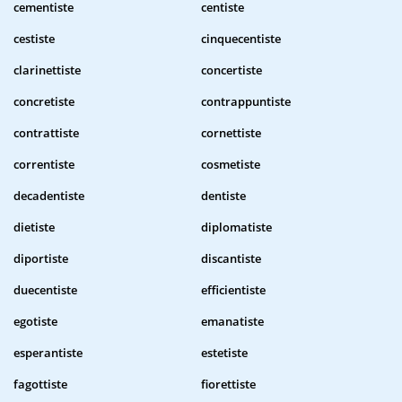
cementiste
centiste
cestiste
cinquecentiste
clarinettiste
concertiste
concretiste
contrappuntiste
contrattiste
cornettiste
correntiste
cosmetiste
decadentiste
dentiste
dietiste
diplomatiste
diportiste
discantiste
duecentiste
efficientiste
egotiste
emanatiste
esperantiste
estetiste
fagottiste
fiorettiste