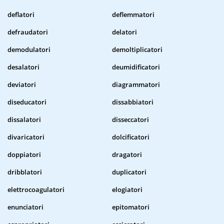
deflatori
deflemmatori
defraudatori
delatori
demodulatori
demoltiplicatori
desalatori
deumidificatori
deviatori
diagrammatori
diseducatori
dissabbiatori
dissalatori
disseccatori
divaricatori
dolcificatori
doppiatori
dragatori
dribblatori
duplicatori
elettrocoagulatori
elogiatori
enunciatori
epitomatori