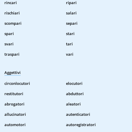
rincari
ripari
rischiari
salari
scompari
separi
spari
stari
svari
tari
traspari
vari
Aggettivi
circonlocutori
elocutori
restitutori
abduttori
abrogatori
aleatori
allucinatori
autenticatori
automotori
autoregistratori