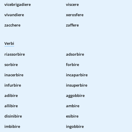
vicebrigadiere
viscere
vivandiere
xerosfere
zacchere
zaffere
Verbi
riassorbire
adsorbire
sorbire
forbire
inacerbire
incaparbire
infurbire
insuperbire
adibire
aggobbire
allibire
ambire
disinibire
esibire
imbibire
ingobbire