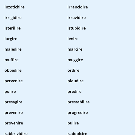
inzotichire
irrancidire
irrigidire
irruvidire
isterilire
istupidire
largire
lenire
maledire
marcire
muffire
muggire
obbedire
ordire
pervenire
plaudire
polire
predire
presagire
prestabilire
prevenire
progredire
provenire
pulire
rabbrividire
raddolcire