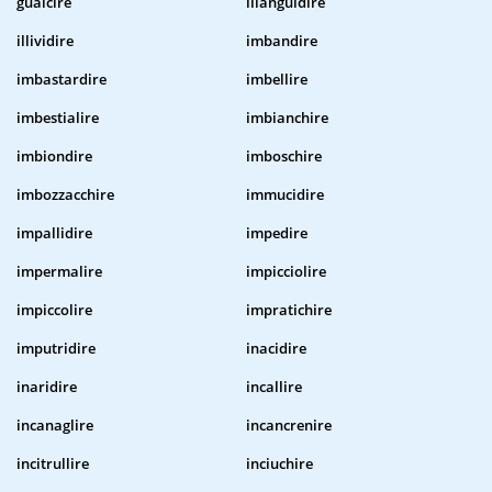
gualcire
illanguidire
illividire
imbandire
imbastardire
imbellire
imbestialire
imbianchire
imbiondire
imboschire
imbozzacchire
immucidire
impallidire
impedire
impermalire
impicciolire
impiccolire
impratichire
imputridire
inacidire
inaridire
incallire
incanaglire
incancrenire
incitrullire
inciuchire