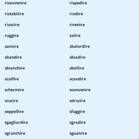
risovvenire
rispedire
ristabilire
riudire
riuscire
rivenire
ruggire
salire
sancire
sbalordire
sbandire
sbiadire
sbianchire
sbollire
scalfire
scandire
schermire
sconvenire
scucire
sdrucire
seppellire
sfuggire
sgagliardire
sgradire
sgranchire
sgualcire