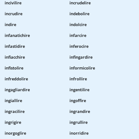
incivilire
incrudelire
incrudire
indebolire
indire
indolcire
infanatichire
infarcire
infastidire
inferocire
infiacchire
infingardire
infistolire
informicolire
infreddolire
infrollire
ingagliardire
ingentilire
ingiallire
ingoffire
ingracilire
ingrandire
ingrigire
ingrullire
inorgoglire
inorridire