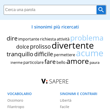
I sinonimi più ricercati
problema
dire
importante
richiesta
attività
divertente
prolisso
dolce
acume
tranquillo
difficile
permettere
amore
fare
particolare
bello
inerme
paura
SAPERE
VOCABOLARIO
SINONIMI E CONTRARI
Ossimoro
Libertà
Filantropo
Facile