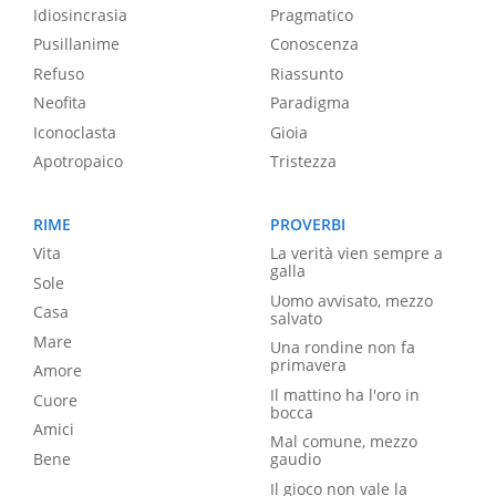
Idiosincrasia
Pragmatico
Pusillanime
Conoscenza
Refuso
Riassunto
Neofita
Paradigma
Iconoclasta
Gioia
Apotropaico
Tristezza
RIME
PROVERBI
Vita
La verità vien sempre a
galla
Sole
Uomo avvisato, mezzo
Casa
salvato
Mare
Una rondine non fa
primavera
Amore
Il mattino ha l'oro in
Cuore
bocca
Amici
Mal comune, mezzo
Bene
gaudio
Il gioco non vale la