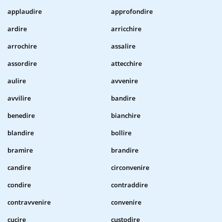
applaudire
approfondire
ardire
arricchire
arrochire
assalire
assordire
attecchire
aulire
avvenire
avvilire
bandire
benedire
bianchire
blandire
bollire
bramire
brandire
candire
circonvenire
condire
contraddire
contravvenire
convenire
cucire
custodire