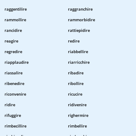
raggentilire
raggranchire
rammollire
rammorbidire
rancidire
rattiepidire
reagire
redire
regredire
riabbellire
riapplaudire
riarricchire
riassalire
ribadire
ribenedire
ribollire
riconvenire
ricucire
ridire
ridivenire
rifuggire
righermire
rimbecillire
rimbellire