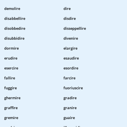
demolire
dire
disabbellire
disdire
disobbedire
disseppellire
disubbidire
divenire
dormire
elargire
erudire
esaudire
esercire
esordire
fallire
farcire
fuggire
fuoriuscire
ghermire
gradire
graffire
granire
gremire
guaire