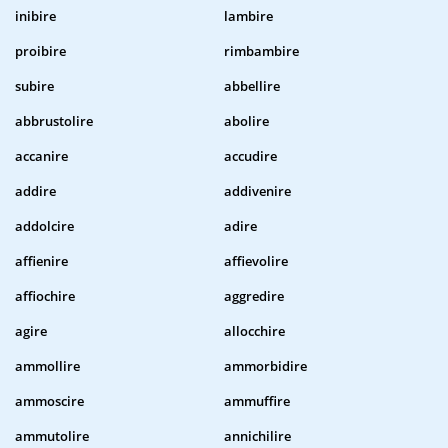
inibire
lambire
proibire
rimbambire
subire
abbellire
abbrustolire
abolire
accanire
accudire
addire
addivenire
addolcire
adire
affienire
affievolire
affiochire
aggredire
agire
allocchire
ammollire
ammorbidire
ammoscire
ammuffire
ammutolire
annichilire