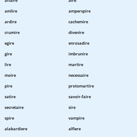
affaire
aire
amlire
amperspire
ardire
cachemire
crumire
divenire
egire
enrosadire
gire
imbrunire
lire
martire
moire
necessaire
pire
protomartire
satire
savoir-faire
secretaire
sire
spire
vampire
alabardiere
alfiere