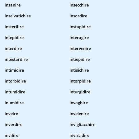
insanire
insecchire
inselvatichire
insordire
insterilire
instupidire
intepidire
interagire
interdire
intervenire
intestardire
intiepidire
intimidire
intisichire
intorbidire
intorpidire
intumidire
inturgidire
inumidire
invaghire
inveire
invelenire
inverdire
invigliacchire
invilire
inviscidire