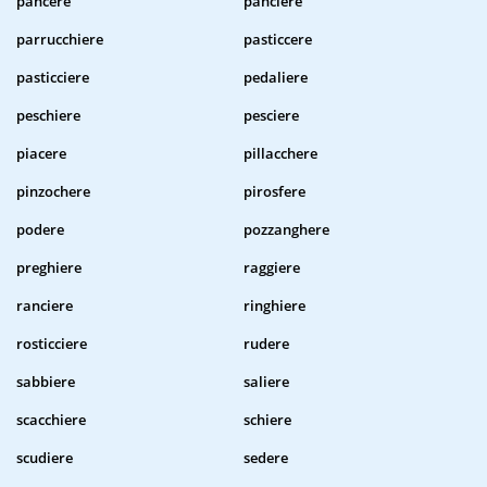
pancere
panciere
parrucchiere
pasticcere
pasticciere
pedaliere
peschiere
pesciere
piacere
pillacchere
pinzochere
pirosfere
podere
pozzanghere
preghiere
raggiere
ranciere
ringhiere
rosticciere
rudere
sabbiere
saliere
scacchiere
schiere
scudiere
sedere