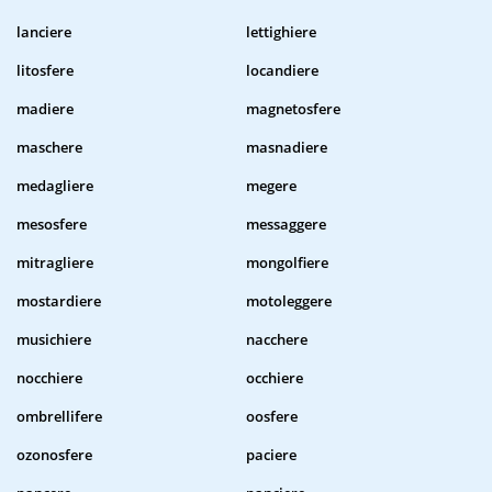
lanciere
lettighiere
litosfere
locandiere
madiere
magnetosfere
maschere
masnadiere
medagliere
megere
mesosfere
messaggere
mitragliere
mongolfiere
mostardiere
motoleggere
musichiere
nacchere
nocchiere
occhiere
ombrellifere
oosfere
ozonosfere
paciere