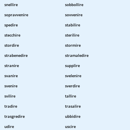
snellire
sobbollire
sopravvenire
sovvenire
spedire
stabilire
stecchire
sterilire
stordire
stormire
strabenedire
stramaledire
stranire
supplire
svanire
svelenire
svenire
sverdire
svilire
tallire
tradire
trasalire
trasgredire
ubbidire
udire
uscire