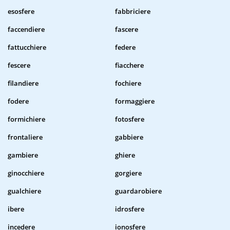
esosfere
fabbriciere
faccendiere
fascere
fattucchiere
federe
fescere
fiacchere
filandiere
fochiere
fodere
formaggiere
formichiere
fotosfere
frontaliere
gabbiere
gambiere
ghiere
ginocchiere
gorgiere
gualchiere
guardarobiere
ibere
idrosfere
incedere
ionosfere