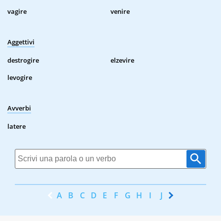
vagire
venire
Aggettivi
destrogire
elzevire
levogire
Avverbi
latere
A
B
C
D
E
F
G
H
I
J
K
L
M
N