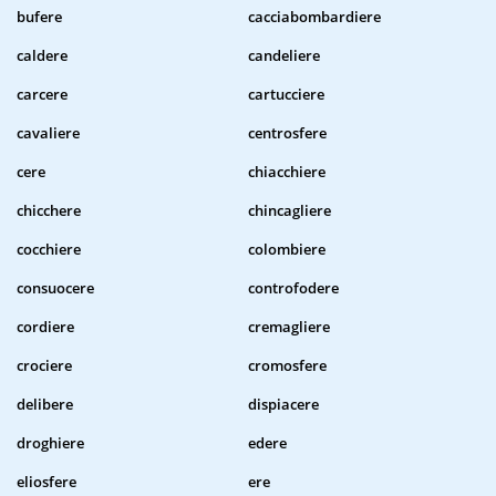
bufere
cacciabombardiere
caldere
candeliere
carcere
cartucciere
cavaliere
centrosfere
cere
chiacchiere
chicchere
chincagliere
cocchiere
colombiere
consuocere
controfodere
cordiere
cremagliere
crociere
cromosfere
delibere
dispiacere
droghiere
edere
eliosfere
ere