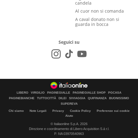
candela
Al cuor non si comanda
A caval donato non si
guarda in bocca
Seguici su
LIBERO
VIRGILIO
PAGINEGIALLE
PAGINEGIALLE SHOP
PGCASA
PAGINEBIANCHE
TUTTOCITTÀ
DILEI
SIVIAGGIA
QUIFINANZA
BUONISSIMO
SUPEREVA
Chi siamo
Note Legali
Privacy
Cookie Policy
Preferenze sui cookie
Aiuto
© Italiaonline S.p.A. 2026
Direzione e coordinamento di Libero Acquisition S.á r.l.
P. IVA 03970540963