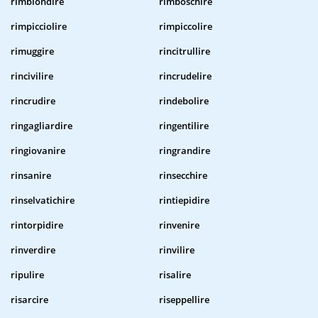
rimbiondire
rimboschire
rimpicciolire
rimpiccolire
rimuggire
rincitrullire
rincivilire
rincrudelire
rincrudire
rindebolire
ringagliardire
ringentilire
ringiovanire
ringrandire
rinsanire
rinsecchire
rinselvatichire
rintiepidire
rintorpidire
rinvenire
rinverdire
rinvilire
ripulire
risalire
risarcire
riseppellire