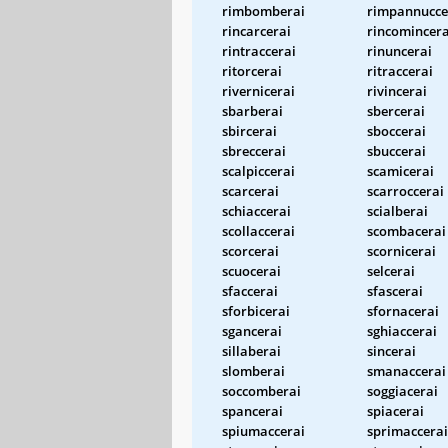
rimbomberai
rimpannucce
rincarcerai
rincomincera
rintraccerai
rinuncerai
ritorcerai
ritraccerai
rivernicerai
rivincerai
sbarberai
sbercerai
sbircerai
sboccerai
sbreccerai
sbuccerai
scalpiccerai
scamicerai
scarcerai
scarroccerai
schiaccerai
scialberai
scollaccerai
scombacerai
scorcerai
scornicerai
scuocerai
selcerai
sfaccerai
sfascerai
sforbicerai
sfornacerai
sgancerai
sghiaccerai
sillaberai
sincerai
slomberai
smanaccerai
soccomberai
soggiacerai
spancerai
spiacerai
spiumaccerai
sprimaccerai