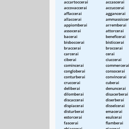
accartoccerai
accascerai
accovaccerai
accuccerai
affaccerai
aggancerai
allaccerai
ammassiccer
appiomberai
arremberai
assocerai
attorcerai
bacerai
beneficerai
bisboccerai
bisticcerai
braccerai
broccerai
carcerai
cerai
ciberai
ciuccerai
comincerai
commercera
congloberai
consocerai
conturberai
convincerai
cruccerai
cuberai
deliberai
denuncerai
dilomberai
disacerberai
discaccerai
diserberai
dispiacerai
disselcerai
disturberai
emacerai
estorcerai
esulcerai
fascerai
flamberai
ghiaccerai
giacerai