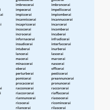
imbreccerai
imbroncerai
i
impecerai
impelliccerai
rai
impiccerai
impiomberai
incanniccerai
incannuccerai
i
incapriccerai
incarcerai
incoccerai
incomberai
incrocerai
incuberai
infornacerai
infradicerai
insudicerai
interfaccerai
intuberai
inurberai
lancerai
lascerai
macerai
marcerai
minaccerai
nascerai
oberai
officerai
perturberai
pesticcerai
pomicerai
preannuncerai
procaccerai
pronuncerai
ai
racconcerai
raccorcerai
i
riaccorcerai
riaffaccerai
riannuncerai
riassocerai
ricocerai
ricomincerai
rilancerai
rilascerai