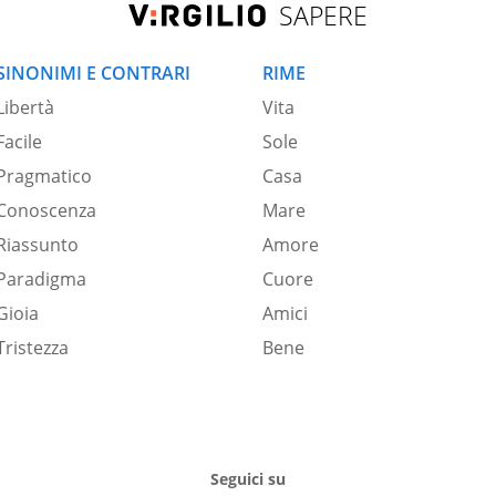
SAPERE
SINONIMI E CONTRARI
RIME
Libertà
Vita
Facile
Sole
Pragmatico
Casa
Conoscenza
Mare
Riassunto
Amore
Paradigma
Cuore
Gioia
Amici
Tristezza
Bene
Seguici su