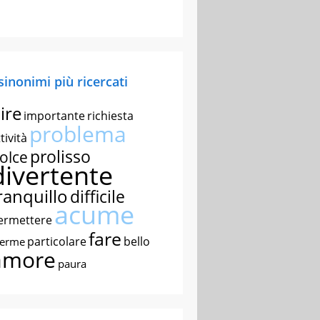
 sinonimi più ricercati
ire
importante
richiesta
problema
tività
prolisso
olce
divertente
ranquillo
difficile
acume
ermettere
fare
particolare
bello
nerme
amore
paura