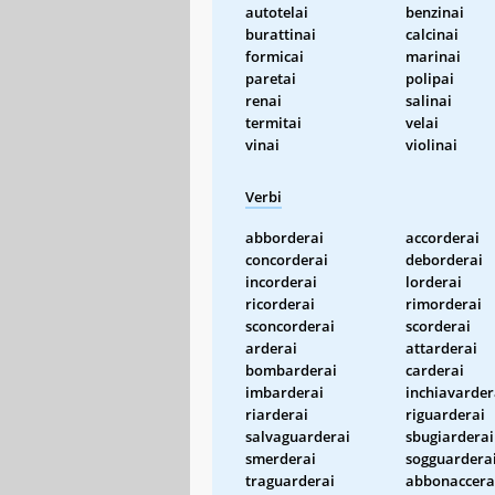
autotelai
benzinai
burattinai
calcinai
formicai
marinai
paretai
polipai
renai
salinai
termitai
velai
vinai
violinai
Verbi
abborderai
accorderai
concorderai
deborderai
incorderai
lorderai
ricorderai
rimorderai
sconcorderai
scorderai
arderai
attarderai
bombarderai
carderai
imbarderai
inchiavarder
riarderai
riguarderai
salvaguarderai
sbugiarderai
smerderai
sogguardera
traguarderai
abbonaccera