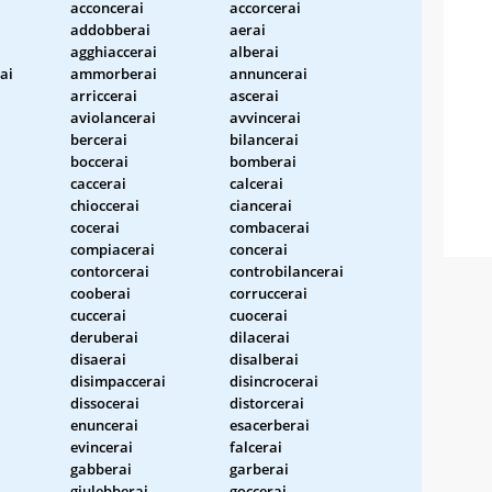
acconcerai
accorcerai
addobberai
aerai
agghiaccerai
alberai
ai
ammorberai
annuncerai
arriccerai
ascerai
aviolancerai
avvincerai
bercerai
bilancerai
boccerai
bomberai
caccerai
calcerai
chioccerai
ciancerai
cocerai
combacerai
i
compiacerai
concerai
contorcerai
controbilancerai
cooberai
corruccerai
cuccerai
cuocerai
deruberai
dilacerai
disaerai
disalberai
disimpaccerai
disincrocerai
dissocerai
distorcerai
enuncerai
esacerberai
evincerai
falcerai
gabberai
garberai
giulebberai
goccerai