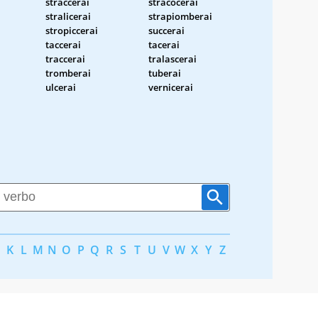
straccerai
stracocerai
stralicerai
strapiomberai
stropiccerai
succerai
taccerai
tacerai
traccerai
tralascerai
tromberai
tuberai
ulcerai
vernicerai
K
L
M
N
O
P
Q
R
S
T
U
V
W
X
Y
Z