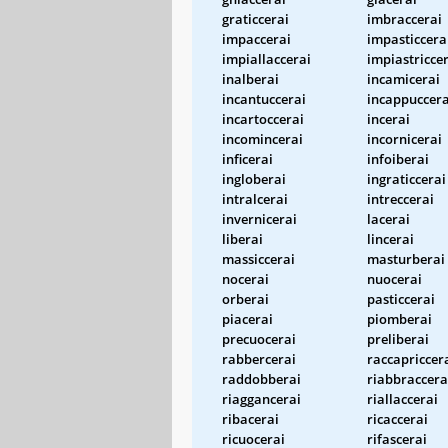
graticcerai
imbraccerai
impaccerai
impasticcera
impiallaccerai
impiastricce
inalberai
incamicerai
incantuccerai
incappuccera
incartoccerai
incerai
incomincerai
incornicerai
inficerai
infoiberai
ingloberai
ingraticcerai
intralcerai
intreccerai
invernicerai
lacerai
liberai
lincerai
massiccerai
masturberai
nocerai
nuocerai
orberai
pasticcerai
piacerai
piomberai
precuocerai
preliberai
rabbercerai
raccapriccer
raddobberai
riabbraccera
riaggancerai
riallaccerai
ribacerai
ricaccerai
ricuocerai
rifascerai