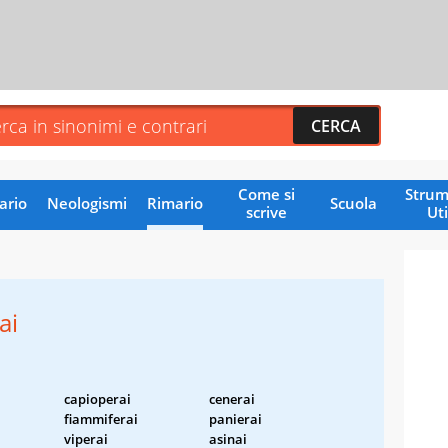
Come si
Strum
ario
Neologismi
Rimario
Scuola
scrive
Uti
ai
capioperai
cenerai
fiammiferai
panierai
viperai
asinai