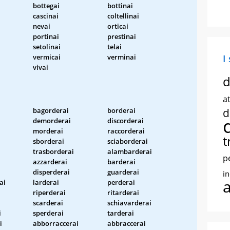
bottegai
bottinai
cascinai
coltellinai
nevai
orticai
portinai
prestinai
setolinai
telai
vermicai
verminai
I
vivai
d
at
bagorderai
borderai
d
demorderai
discorderai
morderai
raccorderai
t
sborderai
sciaborderai
trasborderai
alambarderai
p
azzarderai
barderai
disperderai
guarderai
i
ai
larderai
perderai
riperderai
ritarderai
scarderai
schiavarderai
i
sperderai
tarderai
i
abborraccerai
abbraccerai