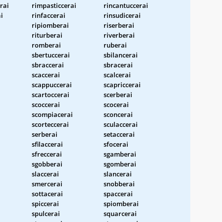
rai
rimpasticcerai
rincantuccerai
i
rinfaccerai
rinsudicerai
ripiomberai
riserberai
riturberai
riverberai
romberai
ruberai
sbertuccerai
sbilancerai
sbraccerai
sbracerai
scaccerai
scalcerai
scappuccerai
scapriccerai
scartoccerai
scerberai
scoccerai
scocerai
scompiacerai
sconcerai
scorteccerai
sculaccerai
serberai
setaccerai
sfilaccerai
sfocerai
sfreccerai
sgamberai
sgobberai
sgomberai
slaccerai
slancerai
smercerai
snobberai
sottacerai
spaccerai
spiccerai
spiomberai
spulcerai
squarcerai