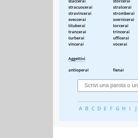
staccerai
storcerai
stracuocerai
stralcerai
stravincerai
stromberai
sveccerai
svernicerai
tituberai
torcerai
trancerai
trincerai
turberai
ufficerai
vincerai
vocerai
Aggettivi
antioperai
fienai
A
B
C
D
E
F
G
H
I
J