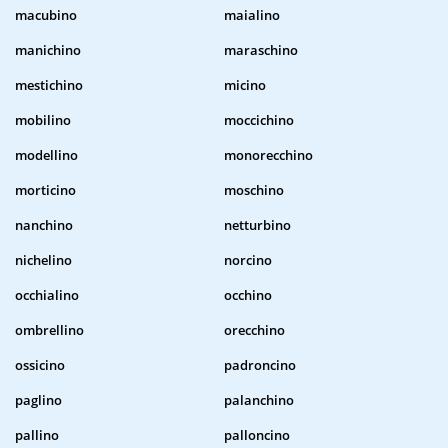
macubino
maialino
manichino
maraschino
mestichino
micino
mobilino
moccichino
modellino
monorecchino
morticino
moschino
nanchino
netturbino
nichelino
norcino
occhialino
occhino
ombrellino
orecchino
ossicino
padroncino
paglino
palanchino
pallino
palloncino