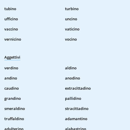
tubino
turbino
ufficino
uncino
vaccino
vaticino
vernicino
vocino
Aggettivi
verdino
aldino
andino
anodino
caudino
extracittadino
grandino
pallidino
smeraldino
stracittadino
truffaldino
adamantino
adulterino
alabastrino