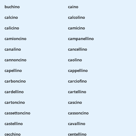
buchino
caino
calcino
calcolino
calicino
camicino
camioncino
campanellino
canalino
cancellino
cannoncino
caolino
capellino
cappellino
carboncino
carciofino
cardellino
cartellino
cartoncino
cascino
cassettoncino
cassoncino
castellino
cavallino
cecchino
centellino