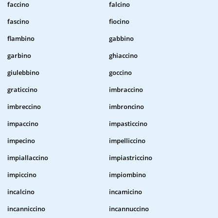
faccino
falcino
fascino
fiocino
flambino
gabbino
garbino
ghiaccino
giulebbino
goccino
graticcino
imbraccino
imbreccino
imbroncino
impaccino
impasticcino
impecino
impelliccino
impiallaccino
impiastriccino
impiccino
impiombino
incalcino
incamicino
incanniccino
incannuccino