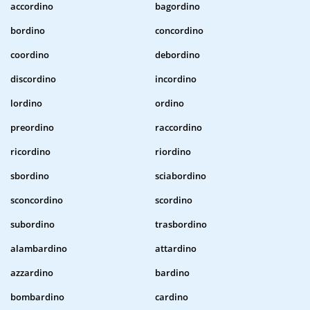
accordino
bagordino
bordino
concordino
coordino
debordino
discordino
incordino
lordino
ordino
preordino
raccordino
ricordino
riordino
sbordino
sciabordino
sconcordino
scordino
subordino
trasbordino
alambardino
attardino
azzardino
bardino
bombardino
cardino