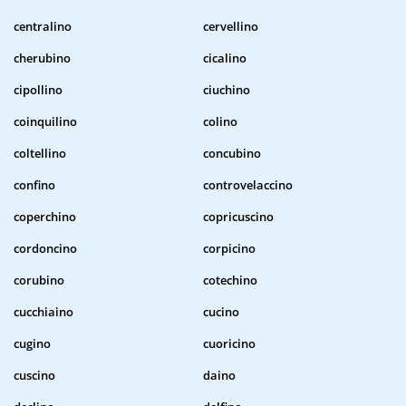
centralino
cervellino
cherubino
cicalino
cipollino
ciuchino
coinquilino
colino
coltellino
concubino
confino
controvelaccino
coperchino
copricuscino
cordoncino
corpicino
corubino
cotechino
cucchiaino
cucino
cugino
cuoricino
cuscino
daino