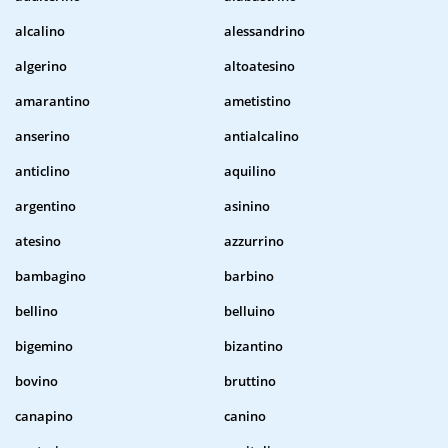
alcalino
alessandrino
algerino
altoatesino
amarantino
ametistino
anserino
antialcalino
anticlino
aquilino
argentino
asinino
atesino
azzurrino
bambagino
barbino
bellino
belluino
bigemino
bizantino
bovino
bruttino
canapino
canino