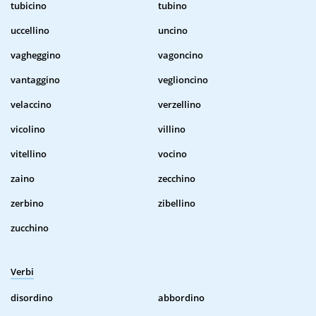
tubicino
tubino
uccellino
uncino
vagheggino
vagoncino
vantaggino
veglioncino
velaccino
verzellino
vicolino
villino
vitellino
vocino
zaino
zecchino
zerbino
zibellino
zucchino
Verbi
disordino
abbordino