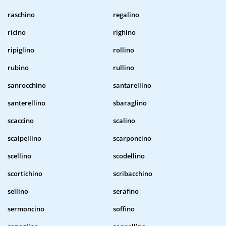
raschino
regalino
ricino
righino
ripiglino
rollino
rubino
rullino
sanrocchino
santarellino
santerellino
sbaraglino
scaccino
scalino
scalpellino
scarponcino
scellino
scodellino
scortichino
scribacchino
sellino
serafino
sermoncino
soffino