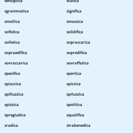
settuplica
sfatica
sgrammatica
significa
smollica
smozzica
sofistica
solidifica
solletica
sopraccarica
sopraedifica
sopredifica
sovraccarica
sovraffatica
specifica
spertica
spiaccica
spiccica
spilluzzica
spiluzzica
spizzica
spolitica
spregiudica
squalifica
sradica
strabenedica