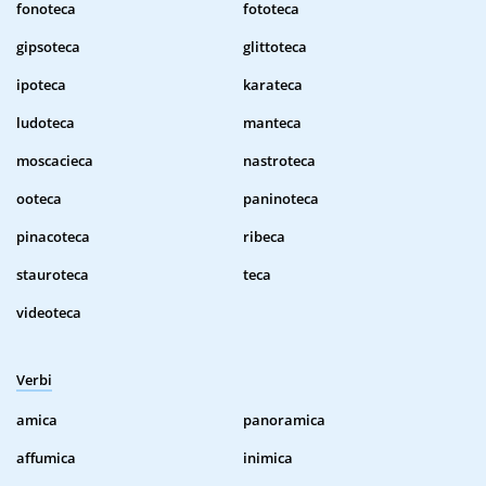
fonoteca
fototeca
gipsoteca
glittoteca
ipoteca
karateca
ludoteca
manteca
moscacieca
nastroteca
ooteca
paninoteca
pinacoteca
ribeca
stauroteca
teca
videoteca
Verbi
amica
panoramica
affumica
inimica