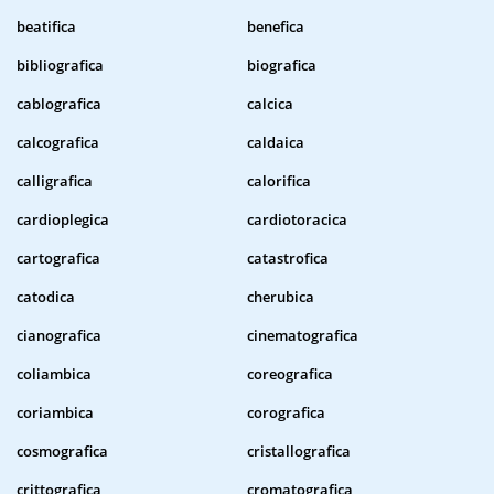
beatifica
benefica
bibliografica
biografica
cablografica
calcica
calcografica
caldaica
calligrafica
calorifica
cardioplegica
cardiotoracica
cartografica
catastrofica
catodica
cherubica
cianografica
cinematografica
coliambica
coreografica
coriambica
corografica
cosmografica
cristallografica
crittografica
cromatografica