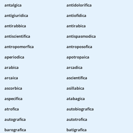
antalgica
antidolorifica
antigiuridica
antiofidica
antirabbica
antirabica
antiscientifica
antispasmodica
antropomorfica
antroposofica
aperiodica
apotropaica
arabica
arcadica
arcaica
ascientifica
ascorbica
asillabica
aspecifica
atabagica
atrofica
autobiografica
autografica
autotrofica
barografica
batigrafica