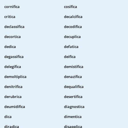
cornifica
cosifica
critica
decalcifica
declassifica
decodifica
decortica
decuplica
dedica
defatica
degassifica
deifica
delegifica
demistifica
demoltiplica
denazifica
denitrifica
dequalifica
derubrica
desertifica
deumidifica
diagnostica
dica
dimentica
diradica
disapplica