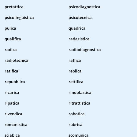
pretattica
psicodiagnostica
psicolinguistica
psicotecnica
pulica
quadrica
qualifica
radaristica
radica
radiodiagnostica
radiotecnica
raffica
ratifica
replica
repubblica
rettifica
ricarica
rinoplastica
ripatica
ritrattistica
rivendica
robotica
romanistica
rubrica
sciabica
scomunica