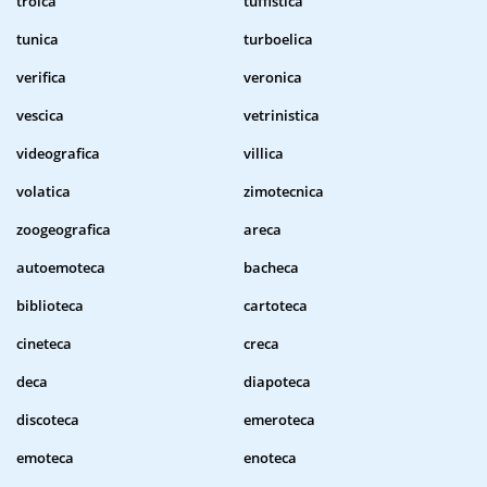
troica
tuffistica
tunica
turboelica
verifica
veronica
vescica
vetrinistica
videografica
villica
volatica
zimotecnica
zoogeografica
areca
autoemoteca
bacheca
biblioteca
cartoteca
cineteca
creca
deca
diapoteca
discoteca
emeroteca
emoteca
enoteca