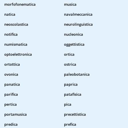
morfofonematica
musica
natica
navalmeccanica
neoscolastica
neurolinguistica
notifica
nucleonica
numismatica
oggettistica
optoelettronica
ortica
ortottica
ostrica
ovonica
paleobotanica
panatica
paprica
parifica
patafisica
pertica
pica
portamusica
precettistica
predica
prefica