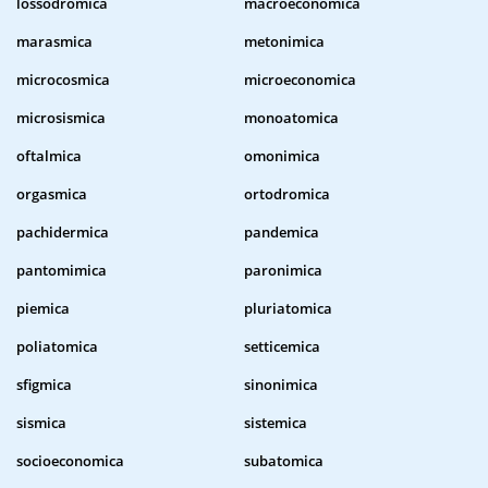
lossodromica
macroeconomica
marasmica
metonimica
microcosmica
microeconomica
microsismica
monoatomica
oftalmica
omonimica
orgasmica
ortodromica
pachidermica
pandemica
pantomimica
paronimica
piemica
pluriatomica
poliatomica
setticemica
sfigmica
sinonimica
sismica
sistemica
socioeconomica
subatomica