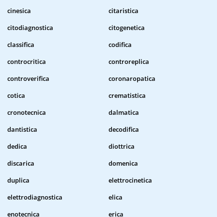
cinesica
citaristica
citodiagnostica
citogenetica
classifica
codifica
controcritica
controreplica
controverifica
coronaropatica
cotica
crematistica
cronotecnica
dalmatica
dantistica
decodifica
dedica
diottrica
discarica
domenica
duplica
elettrocinetica
elettrodiagnostica
elica
enotecnica
erica