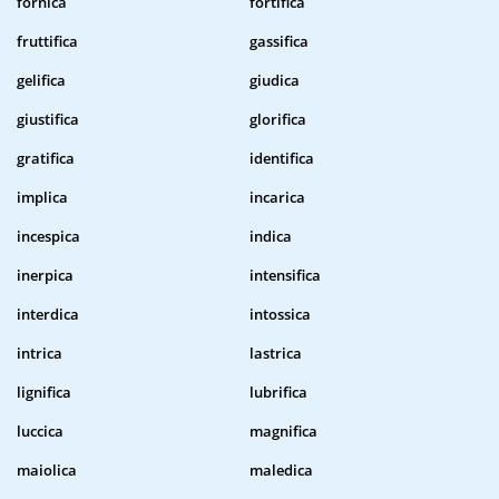
fornica
fortifica
fruttifica
gassifica
gelifica
giudica
giustifica
glorifica
gratifica
identifica
implica
incarica
incespica
indica
inerpica
intensifica
interdica
intossica
intrica
lastrica
lignifica
lubrifica
luccica
magnifica
maiolica
maledica