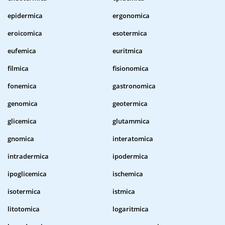
epidermica
ergonomica
eroicomica
esotermica
eufemica
euritmica
filmica
fisionomica
fonemica
gastronomica
genomica
geotermica
glicemica
glutammica
gnomica
interatomica
intradermica
ipodermica
ipoglicemica
ischemica
isotermica
istmica
litotomica
logaritmica