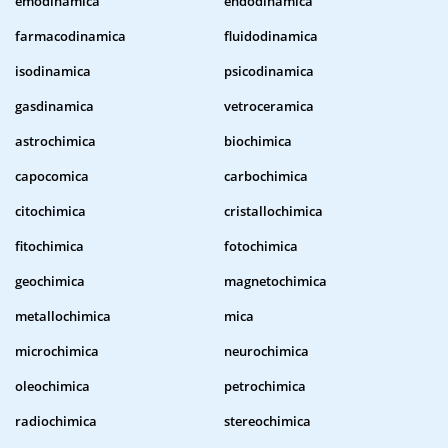
emodinamica
endodinamica
farmacodinamica
fluidodinamica
isodinamica
psicodinamica
gasdinamica
vetroceramica
astrochimica
biochimica
capocomica
carbochimica
citochimica
cristallochimica
fitochimica
fotochimica
geochimica
magnetochimica
metallochimica
mica
microchimica
neurochimica
oleochimica
petrochimica
radiochimica
stereochimica