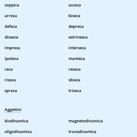
zoppica
acceca
arreca
biseca
defeca
depreca
disseca
estrinseca
impreca
interseca
ipoteca
manteca
reca
reseca
riseca
sbieca
spreca
triseca
Aggettivi
biodinamica
magnetodinamica
oligodinamica
transdinamica