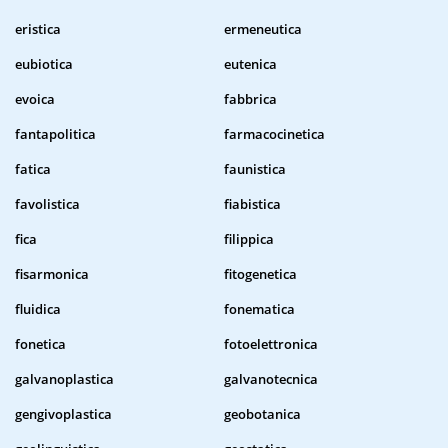
eristica
ermeneutica
eubiotica
eutenica
evoica
fabbrica
fantapolitica
farmacocinetica
fatica
faunistica
favolistica
fiabistica
fica
filippica
fisarmonica
fitogenetica
fluidica
fonematica
fonetica
fotoelettronica
galvanoplastica
galvanotecnica
gengivoplastica
geobotanica