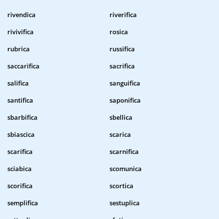
rivendica
riverifica
rivivifica
rosica
rubrica
russifica
saccarifica
sacrifica
salifica
sanguifica
santifica
saponifica
sbarbifica
sbellica
sbiascica
scarica
scarifica
scarnifica
sciabica
scomunica
scorifica
scortica
semplifica
sestuplica