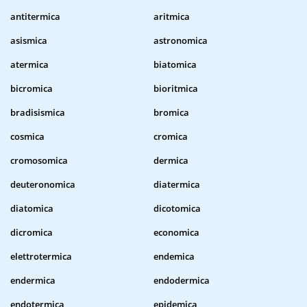
antitermica
aritmica
asismica
astronomica
atermica
biatomica
bicromica
bioritmica
bradisismica
bromica
cosmica
cromica
cromosomica
dermica
deuteronomica
diatermica
diatomica
dicotomica
dicromica
economica
elettrotermica
endemica
endermica
endodermica
endotermica
epidemica