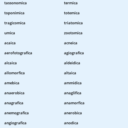
tassonomica
termica
toponimica
totemica
tragicomica
triatomica
umica
zootomica
acaica
acneica
aerofotografica
agiografica
alcaica
aldeidica
allomorfica
altaica
amebica
ammidica
anaerobica
anaglifica
anagrafica
anamorfica
anemografica
anerobica
angiografica
anodica