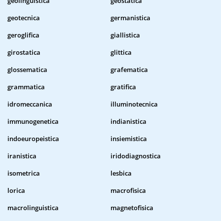
geolinguistica
geostatica
geotecnica
germanistica
geroglifica
giallistica
girostatica
glittica
glossematica
grafematica
grammatica
gratifica
idromeccanica
illuminotecnica
immunogenetica
indianistica
indoeuropeistica
insiemistica
iranistica
iridodiagnostica
isometrica
lesbica
lorica
macrofisica
macrolinguistica
magnetofisica