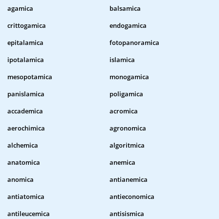
agamica
balsamica
crittogamica
endogamica
epitalamica
fotopanoramica
ipotalamica
islamica
mesopotamica
monogamica
panislamica
poligamica
accademica
acromica
aerochimica
agronomica
alchemica
algoritmica
anatomica
anemica
anomica
antianemica
antiatomica
antieconomica
antileucemica
antisismica