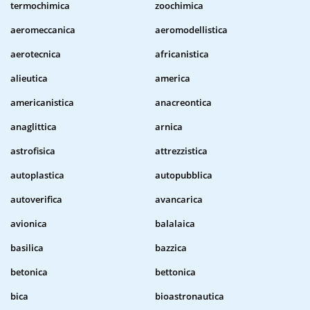
termochimica
zoochimica
aeromeccanica
aeromodellistica
aerotecnica
africanistica
alieutica
america
americanistica
anacreontica
anaglittica
arnica
astrofisica
attrezzistica
autoplastica
autopubblica
autoverifica
avancarica
avionica
balalaica
basilica
bazzica
betonica
bettonica
bica
bioastronautica