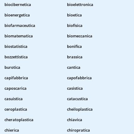
biocibernetica
bioelettronica
bioenergetica
bioetica
biofarmaceutica
biofisica
biomatematica
biomeccanica
biostatistica
bonifica
bozzettistica
brassica
burotica
cantica
capifabbrica
capofabbrica
caposcarica
casistica
casuistica
catacustica
ceroplastica
cheiloplastica
cheratoplastica
chiavica
chierica
chiropratica