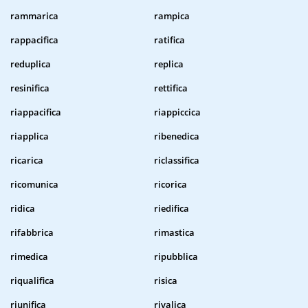
rammarica
rampica
rappacifica
ratifica
reduplica
replica
resinifica
rettifica
riappacifica
riappiccica
riapplica
ribenedica
ricarica
riclassifica
ricomunica
ricorica
ridica
riedifica
rifabbrica
rimastica
rimedica
ripubblica
riqualifica
risica
riunifica
rivalica