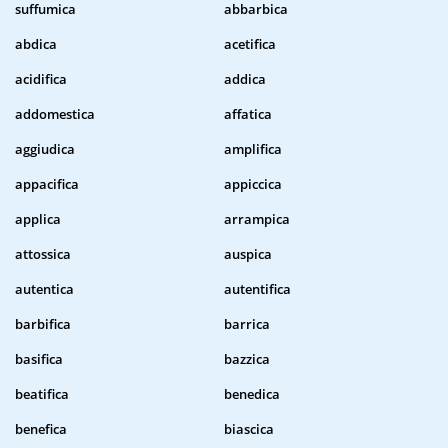
suffumica
abbarbica
abdica
acetifica
acidifica
addica
addomestica
affatica
aggiudica
amplifica
appacifica
appiccica
applica
arrampica
attossica
auspica
autentica
autentifica
barbifica
barrica
basifica
bazzica
beatifica
benedica
benefica
biascica