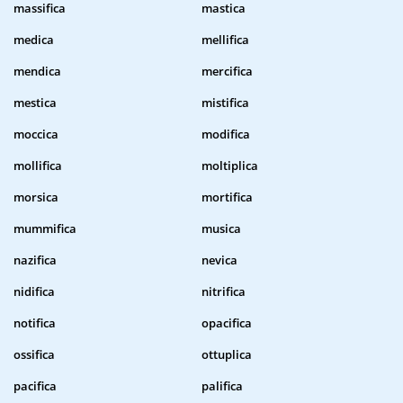
massifica
mastica
medica
mellifica
mendica
mercifica
mestica
mistifica
moccica
modifica
mollifica
moltiplica
morsica
mortifica
mummifica
musica
nazifica
nevica
nidifica
nitrifica
notifica
opacifica
ossifica
ottuplica
pacifica
palifica