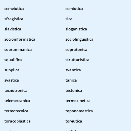
semeiotica
semiotica
sfragistica
sica
slavistica
sloganistica
socioinformatica
sociolinguistica
soprammanica
sopratonica
squalifica
strutturistica
supplica
svanzica
svastica
tanica
tecnotronica
tectonica
telemeccanica
termocinetica
termotecnica
toponomastica
toracoplastica
toreutica