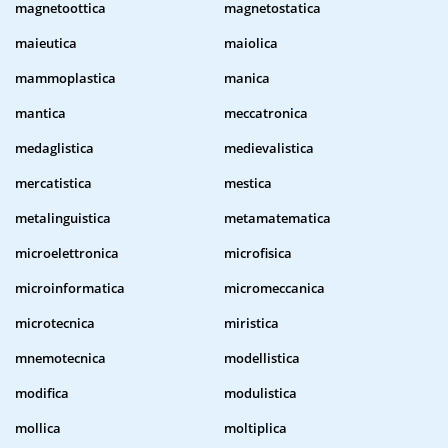
magnetoottica
magnetostatica
maieutica
maiolica
mammoplastica
manica
mantica
meccatronica
medaglistica
medievalistica
mercatistica
mestica
metalinguistica
metamatematica
microelettronica
microfisica
microinformatica
micromeccanica
microtecnica
miristica
mnemotecnica
modellistica
modifica
modulistica
mollica
moltiplica