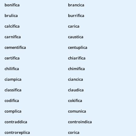
bonifica
brancica
brulica
burrifica
calcifica
carica
carnifica
caustica
cementifica
centuplica
certifica
chiarifica
chilifica
chimifica
ciampica
ciancica
classifica
claudica
codifica
cokifica
complica
comunica
contraddica
controindica
controreplica
corica