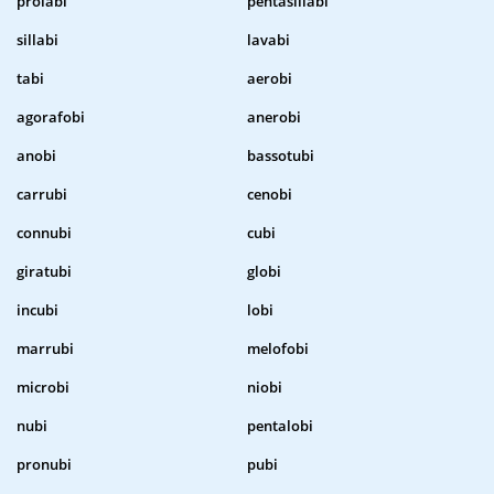
prolabi
pentasillabi
sillabi
lavabi
tabi
aerobi
agorafobi
anerobi
anobi
bassotubi
carrubi
cenobi
connubi
cubi
giratubi
globi
incubi
lobi
marrubi
melofobi
microbi
niobi
nubi
pentalobi
pronubi
pubi