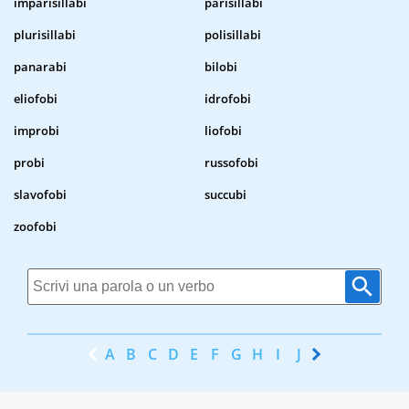
imparisillabi
parisillabi
plurisillabi
polisillabi
panarabi
bilobi
eliofobi
idrofobi
improbi
liofobi
probi
russofobi
slavofobi
succubi
zoofobi
A
B
C
D
E
F
G
H
I
J
K
L
M
N