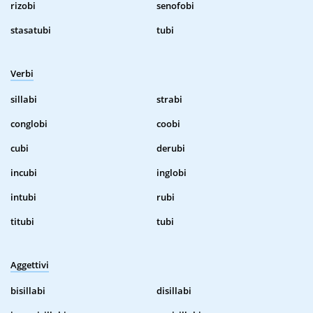
rizobi
senofobi
stasatubi
tubi
Verbi
sillabi
strabi
conglobi
coobi
cubi
derubi
incubi
inglobi
intubi
rubi
titubi
tubi
Aggettivi
bisillabi
disillabi