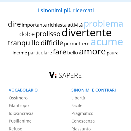
I sinonimi più ricercati
problema
dire
importante
richiesta
attività
divertente
prolisso
dolce
acume
tranquillo
difficile
permettere
amore
fare
particolare
bello
inerme
paura
SAPERE
VOCABOLARIO
SINONIMI E CONTRARI
Ossimoro
Libertà
Filantropo
Facile
Idiosincrasia
Pragmatico
Pusillanime
Conoscenza
Refuso
Riassunto