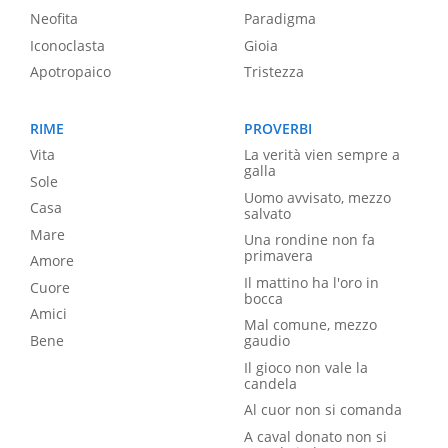
Neofita
Paradigma
Iconoclasta
Gioia
Apotropaico
Tristezza
RIME
PROVERBI
Vita
La verità vien sempre a
galla
Sole
Uomo avvisato, mezzo
Casa
salvato
Mare
Una rondine non fa
primavera
Amore
Il mattino ha l'oro in
Cuore
bocca
Amici
Mal comune, mezzo
Bene
gaudio
Il gioco non vale la
candela
Al cuor non si comanda
A caval donato non si