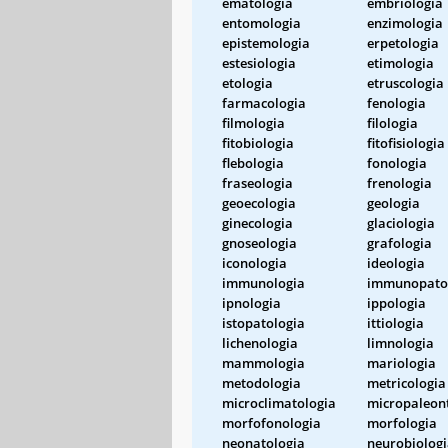
ematologia
embriologia
entomologia
enzimologia
epistemologia
erpetologia
estesiologia
etimologia
etologia
etruscologia
farmacologia
fenologia
filmologia
filologia
fitobiologia
fitofisiologia
flebologia
fonologia
fraseologia
frenologia
geoecologia
geologia
ginecologia
glaciologia
gnoseologia
grafologia
iconologia
ideologia
immunologia
immunopato
ipnologia
ippologia
istopatologia
ittiologia
lichenologia
limnologia
mammologia
mariologia
metodologia
metricologia
microclimatologia
micropaleon
morfofonologia
morfologia
neonatologia
neurobiolog