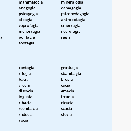
mammalogia
mineralogia
anagogia
demagogia
psicagogia
psicopedagogia
albagia
antropofagia
coprofagia
emorragia
menorragia
necrofagia
ia
polifagia
ragia
zoofagia
contagia
grattugia
rifugia
sbambagia
bacia
brucia
crocia
cucia
dissocia
emacia
inguaia
irradia
ribacia
ricucia
scombacia
scucia
sfiducia
sfocia
vocia