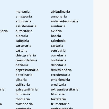
malvagia
abitudinaria
amazzonia
annonaria
antioraria
antirivoluzionaria
assistenziaria
ausiliaria
viaria
autoritaria
aviaria
bioraria
boaria
caffearia
caledonia
carceraria
cartaria
castalia
censuaria
chirografaria
cometaria
concordataria
confinaria
daziaria
deficitaria
depressionaria
dimissionaria
dottrinaria
eccedentaria
elitaria
embrionaria
epifisaria
ereditaria
aria
extratariffaria
extrauniversitaria
fiduciaria
filoviaria
fondiaria
forfetaria
ia
frazionaria
frumentaria
gemmaria
genitourinaria