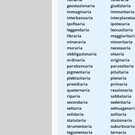
geostazionaria
giudiziaria
immaginaria
immunitaria
interbancaria
interplaneta
ipofisaria
ipotecaria
leggendaria
leocucitaria
libraria
maggioritari
mineraria
minoritaria
muraria
necessaria
obbligazionaria
olearia
ordinaria
originaria
parabancaria
parassitaria
pigmentaria
pituitaria
plebiscitaria
plenaria
presidiaria
primaria
quaternaria
reazionaria
riparia
sabbataria
secondaria
sedentaria
settaria
settuagenari
solidaria
solitaria
statutaria
stazionaria
strumentaria
suburbicaria
tegumentaria
ternaria