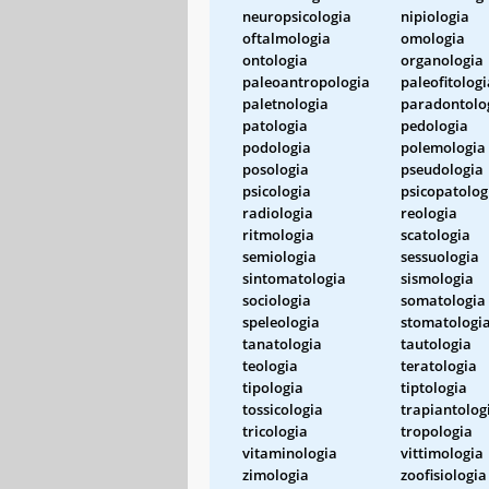
neuropsicologia
nipiologia
oftalmologia
omologia
ontologia
organologia
paleoantropologia
paleofitologi
paletnologia
paradontolo
patologia
pedologia
podologia
polemologia
posologia
pseudologia
psicologia
psicopatolog
radiologia
reologia
ritmologia
scatologia
semiologia
sessuologia
sintomatologia
sismologia
sociologia
somatologia
speleologia
stomatologi
tanatologia
tautologia
teologia
teratologia
tipologia
tiptologia
tossicologia
trapiantolog
tricologia
tropologia
vitaminologia
vittimologia
zimologia
zoofisiologia