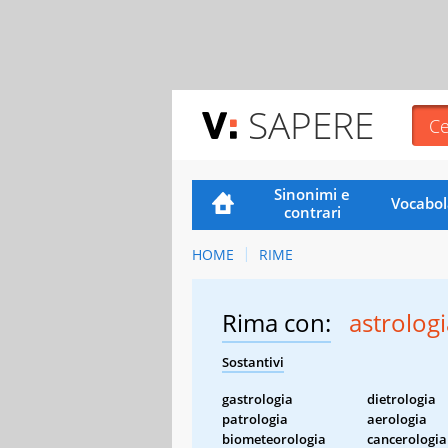
SAPERE
Sinonimi e
Vocabol
contrari
HOME
RIME
Rima con:
astrologi
Sostantivi
gastrologia
dietrologia
patrologia
aerologia
biometeorologia
cancerologia