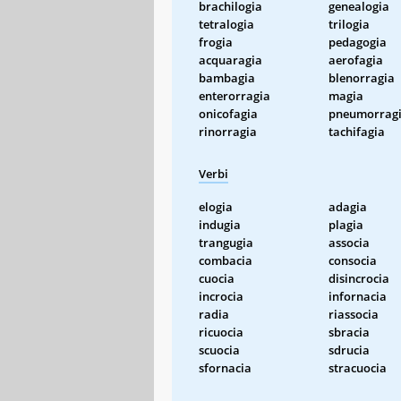
brachilogia
genealogia
tetralogia
trilogia
frogia
pedagogia
acquaragia
aerofagia
bambagia
blenorragia
enterorragia
magia
onicofagia
pneumorrag
rinorragia
tachifagia
Verbi
elogia
adagia
indugia
plagia
trangugia
associa
combacia
consocia
cuocia
disincrocia
incrocia
infornacia
radia
riassocia
ricuocia
sbracia
scuocia
sdrucia
sfornacia
stracuocia