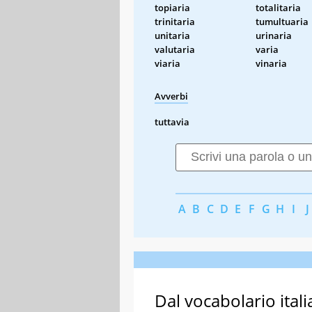
topiaria
totalitaria
trinitaria
tumultuaria
unitaria
urinaria
valutaria
varia
viaria
vinaria
Avverbi
tuttavia
A
B
C
D
E
F
G
H
I
J
Dal vocabolario itali