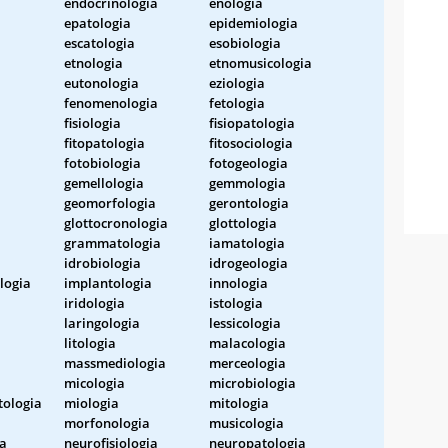
endocrinologia
enologia
epatologia
epidemiologia
escatologia
esobiologia
etnologia
etnomusicologia
eutonologia
eziologia
fenomenologia
fetologia
fisiologia
fisiopatologia
fitopatologia
fitosociologia
fotobiologia
fotogeologia
gemellologia
gemmologia
geomorfologia
gerontologia
glottocronologia
glottologia
grammatologia
iamatologia
idrobiologia
idrogeologia
logia
implantologia
innologia
iridologia
istologia
laringologia
lessicologia
litologia
malacologia
massmediologia
merceologia
micologia
microbiologia
tologia
miologia
mitologia
morfonologia
musicologia
ia
neurofisiologia
neuropatologia