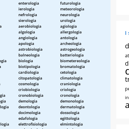
enterologia
futurologia
ierologia
meteorologia
nefrologia
neurologia
sierologia
urologia
a
aerobiologia
agiologia
a
algologia
allergologia
I
angiologia
antologia
a
apologia
archeologia
d
astrobiologia
astrogeologia
balneologia
batteriologia
at
ogia
biologia
biometereologia
d
a
biotipologia
bromatologia
cardiologia
cetologia
t
citopatologia
climatologia
a
cosmologia
craniologia
p
criobiologia
criologia
gia
cronobiologia
cronologia
i
gia
demologia
demonologia
logia
deontologia
dermatologia
docimologia
dossologia
edafologia
egittologia
ologia
elettrofisiologia
elmintologia