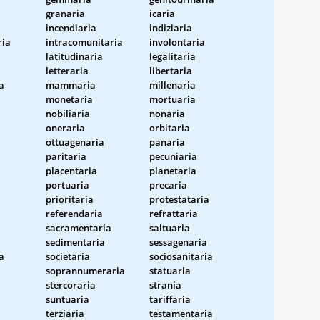
granaria
icaria
incendiaria
indiziaria
ria
intracomunitaria
involontaria
latitudinaria
legalitaria
letteraria
libertaria
a
mammaria
millenaria
monetaria
mortuaria
nobiliaria
nonaria
oneraria
orbitaria
ottuagenaria
panaria
paritaria
pecuniaria
placentaria
planetaria
portuaria
precaria
prioritaria
protestataria
referendaria
refrattaria
sacramentaria
saltuaria
sedimentaria
sessagenaria
a
societaria
sociosanitaria
soprannumeraria
statuaria
stercoraria
strania
suntuaria
tariffaria
terziaria
testamentaria