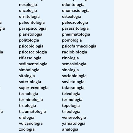
nosologia
odontologia
oncologia
onomasiologia
ornitologia
osteologia
a
paleontologia
paleozoologia
gia
parapsicologia
parassitologia
planetologia
pneumatologia
politologia
pomologia
psicobiologia
psicofarmacologia
ia
psicosociologia
radiobiologia
riflessologia
rinologia
sedimentologia
semasiologia
simbologia
sinologia
sitologia
sociobiologia
soteriologia
sovietologia
a
supertecnologia
talassologia
tecnologia
teleologia
terminologia
termologia
tisiologia
topologia
ia
traumatologia
tribologia
ufologia
venereologia
vulcanologia
yamatologia
zoologia
analogia