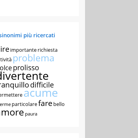
 sinonimi più ricercati
ire
importante
richiesta
problema
tività
prolisso
olce
divertente
ranquillo
difficile
acume
ermettere
fare
particolare
bello
nerme
amore
paura