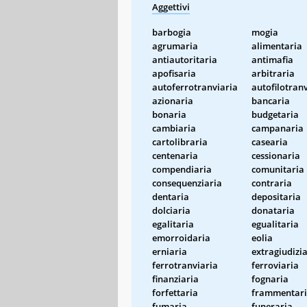
Aggettivi
barbogia
mogia
agrumaria
alimentaria
antiautoritaria
antimafia
apofisaria
arbitraria
autoferrotranviaria
autofilotran
azionaria
bancaria
bonaria
budgetaria
cambiaria
campanaria
cartolibraria
casearia
centenaria
cessionaria
compendiaria
comunitaria
consequenziaria
contraria
dentaria
depositaria
dolciaria
donataria
egalitaria
egualitaria
emorroidaria
eolia
erniaria
extragiudizi
ferrotranviaria
ferroviaria
finanziaria
fognaria
forfettaria
frammentar
fumaria
funeraria