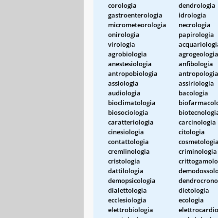
corologia
dendrologia
gastroenterologia
idrologia
micrometeorologia
necrologia
onirologia
papirologia
virologia
acquariologi
agrobiologia
agrogeologi
anestesiologia
anfibologia
antropobiologia
antropologi
assiologia
assiriologia
audiologia
bacologia
bioclimatologia
biofarmacol
biosociologia
biotecnologi
caratteriologia
carcinologia
cinesiologia
citologia
contattologia
cosmetologi
cremlinologia
criminologia
cristologia
crittogamolo
dattilologia
demodossolo
demopsicologia
dendrocrono
dialettologia
dietologia
ecclesiologia
ecologia
elettrobiologia
elettrocardi