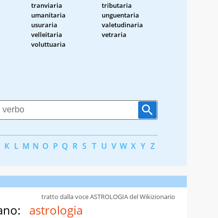
tranviaria
tributaria
umanitaria
unguentaria
usuraria
valetudinaria
velleitaria
vetraria
voluttuaria
K
L
M
N
O
P
Q
R
S
T
U
V
W
X
Y
Z
tratto dalla voce ASTROLOGIA del Wikizionario
ano:
astrologia