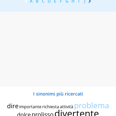
A
B
C
D
E
F
G
H
I
J
K
L
M
N
I sinonimi più ricercati
problema
dire
importante
richiesta
attività
divertente
prolisso
dolce