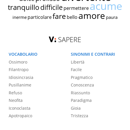
acume
tranquillo
difficile
permettere
amore
fare
particolare
bello
inerme
paura
SAPERE
VOCABOLARIO
SINONIMI E CONTRARI
Ossimoro
Libertà
Filantropo
Facile
Idiosincrasia
Pragmatico
Pusillanime
Conoscenza
Refuso
Riassunto
Neofita
Paradigma
Iconoclasta
Gioia
Apotropaico
Tristezza