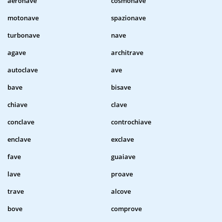
aeronave
cosmonave
motonave
spazionave
turbonave
nave
agave
architrave
autoclave
ave
bave
bisave
chiave
clave
conclave
controchiave
enclave
exclave
fave
guaiave
lave
proave
trave
alcove
bove
comprove