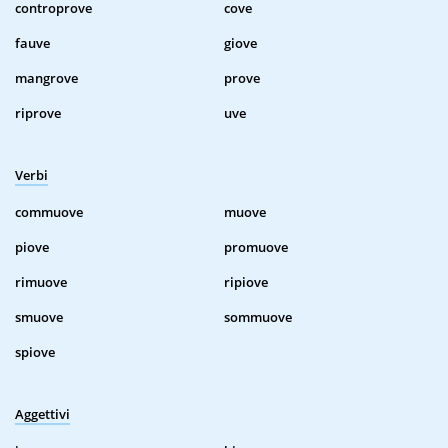
controprove
cove
fauve
giove
mangrove
prove
riprove
uve
Verbi
commuove
muove
piove
promuove
rimuove
ripiove
smuove
sommuove
spiove
Aggettivi