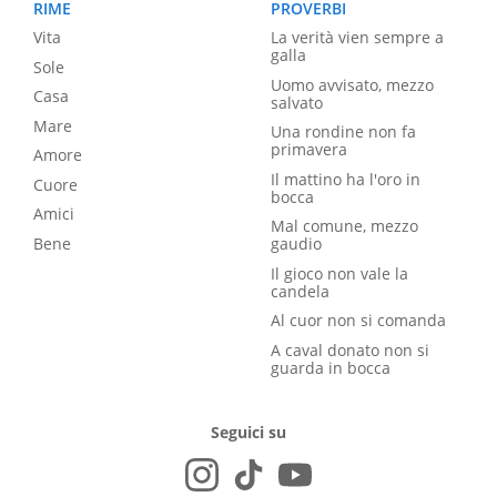
RIME
PROVERBI
Vita
La verità vien sempre a
galla
Sole
Uomo avvisato, mezzo
Casa
salvato
Mare
Una rondine non fa
primavera
Amore
Il mattino ha l'oro in
Cuore
bocca
Amici
Mal comune, mezzo
Bene
gaudio
Il gioco non vale la
candela
Al cuor non si comanda
A caval donato non si
guarda in bocca
Seguici su