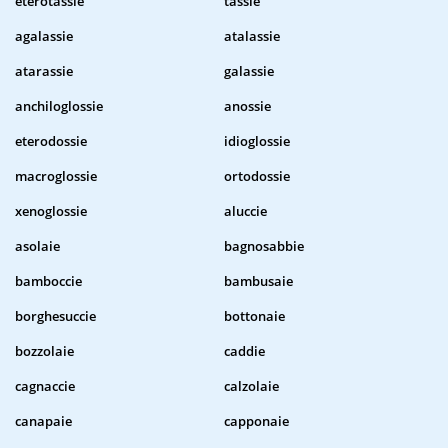
eterotassie
tassie
agalassie
atalassie
atarassie
galassie
anchiloglossie
anossie
eterodossie
idioglossie
macroglossie
ortodossie
xenoglossie
aluccie
asolaie
bagnosabbie
bamboccie
bambusaie
borghesuccie
bottonaie
bozzolaie
caddie
cagnaccie
calzolaie
canapaie
capponaie