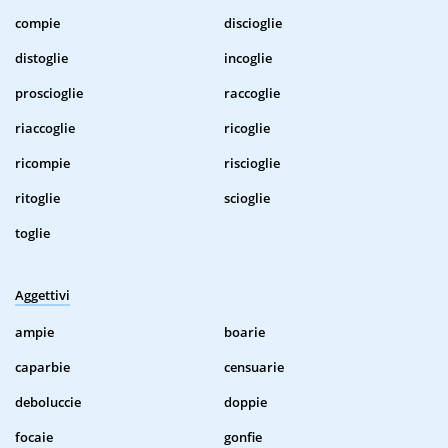
compie
discioglie
distoglie
incoglie
proscioglie
raccoglie
riaccoglie
ricoglie
ricompie
riscioglie
ritoglie
scioglie
toglie
Aggettivi
ampie
boarie
caparbie
censuarie
deboluccie
doppie
focaie
gonfie