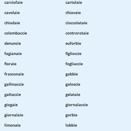
carciofaie
cartolaie
cavolaie
chiavaie
chiodaie
cioccolataie
colombaccie
controrotaie
denuncie
euforbie
fagianaie
figlioccie
fioraie
fogliaccie
frasconaie
gabbie
gallinaccie
galoscie
gattaccie
gelataie
giogaie
giornalaccie
giornalaie
gorbie
limonaie
lobbie