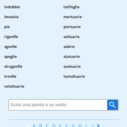
indubbie
latifoglie
levatoie
mortuarie
pie
portuarie
rigonfie
saltuarie
sgonfie
sobrie
spoglie
statuarie
stragonfie
suntuarie
tronfie
tumultuarie
voluttuarie
A
B
C
D
E
F
G
H
I
J
K
L
M
N