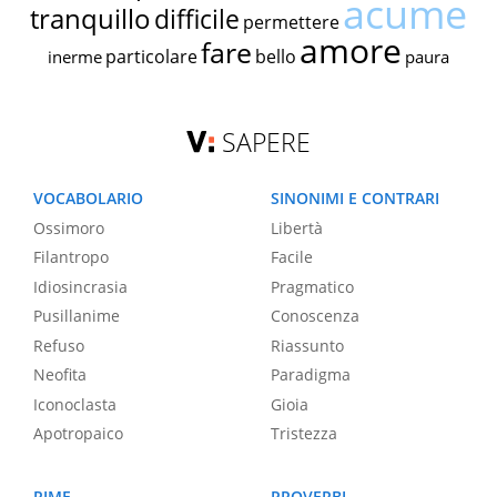
acume
tranquillo
difficile
permettere
amore
fare
particolare
bello
inerme
paura
SAPERE
VOCABOLARIO
SINONIMI E CONTRARI
Ossimoro
Libertà
Filantropo
Facile
Idiosincrasia
Pragmatico
Pusillanime
Conoscenza
Refuso
Riassunto
Neofita
Paradigma
Iconoclasta
Gioia
Apotropaico
Tristezza
RIME
PROVERBI