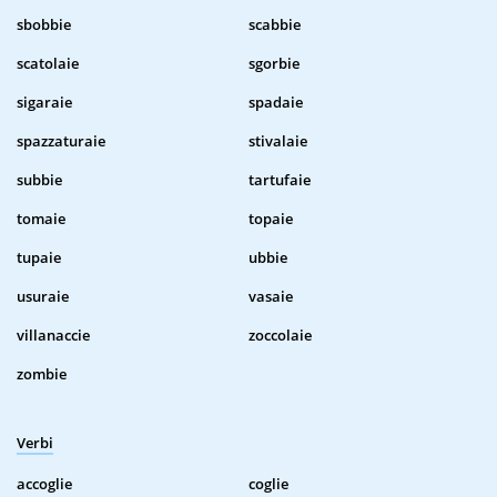
sbobbie
scabbie
scatolaie
sgorbie
sigaraie
spadaie
spazzaturaie
stivalaie
subbie
tartufaie
tomaie
topaie
tupaie
ubbie
usuraie
vasaie
villanaccie
zoccolaie
zombie
Verbi
accoglie
coglie