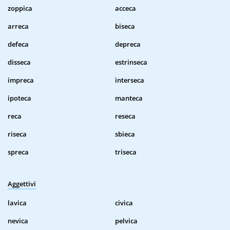
zoppica
acceca
arreca
biseca
defeca
depreca
disseca
estrinseca
impreca
interseca
ipoteca
manteca
reca
reseca
riseca
sbieca
spreca
triseca
Aggettivi
lavica
civica
nevica
pelvica