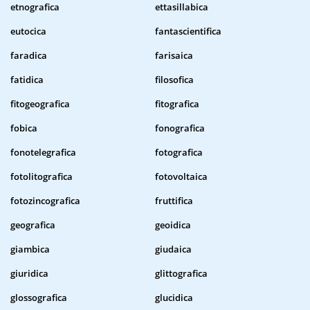
etnografica
ettasillabica
eutocica
fantascientifica
faradica
farisaica
fatidica
filosofica
fitogeografica
fitografica
fobica
fonografica
fonotelegrafica
fotografica
fotolitografica
fotovoltaica
fotozincografica
fruttifica
geografica
geoidica
giambica
giudaica
giuridica
glittografica
glossografica
glucidica