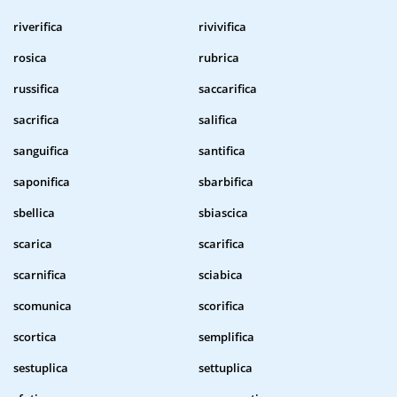
riverifica
rivivifica
rosica
rubrica
russifica
saccarifica
sacrifica
salifica
sanguifica
santifica
saponifica
sbarbifica
sbellica
sbiascica
scarica
scarifica
scarnifica
sciabica
scomunica
scorifica
scortica
semplifica
sestuplica
settuplica