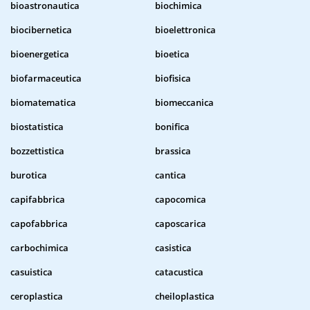
bioastronautica
biochimica
biocibernetica
bioelettronica
bioenergetica
bioetica
biofarmaceutica
biofisica
biomatematica
biomeccanica
biostatistica
bonifica
bozzettistica
brassica
burotica
cantica
capifabbrica
capocomica
capofabbrica
caposcarica
carbochimica
casistica
casuistica
catacustica
ceroplastica
cheiloplastica