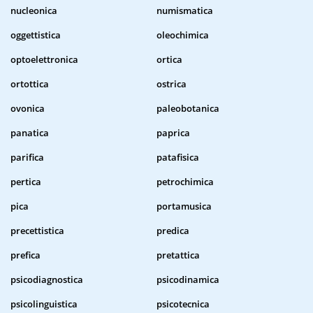
nucleonica
numismatica
oggettistica
oleochimica
optoelettronica
ortica
ortottica
ostrica
ovonica
paleobotanica
panatica
paprica
parifica
patafisica
pertica
petrochimica
pica
portamusica
precettistica
predica
prefica
pretattica
psicodiagnostica
psicodinamica
psicolinguistica
psicotecnica