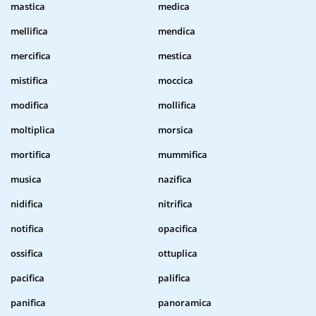
mastica
medica
mellifica
mendica
mercifica
mestica
mistifica
moccica
modifica
mollifica
moltiplica
morsica
mortifica
mummifica
musica
nazifica
nidifica
nitrifica
notifica
opacifica
ossifica
ottuplica
pacifica
palifica
panifica
panoramica