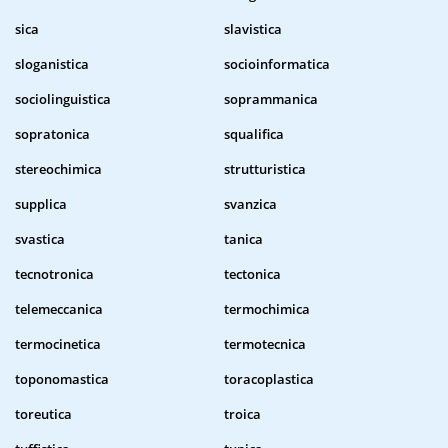
sica
slavistica
sloganistica
socioinformatica
sociolinguistica
soprammanica
sopratonica
squalifica
stereochimica
strutturistica
supplica
svanzica
svastica
tanica
tecnotronica
tectonica
telemeccanica
termochimica
termocinetica
termotecnica
toponomastica
toracoplastica
toreutica
troica