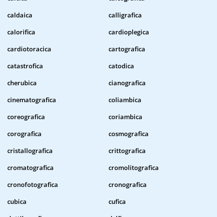
caldaica
calligrafica
calorifica
cardioplegica
cardiotoracica
cartografica
catastrofica
catodica
cherubica
cianografica
cinematografica
coliambica
coreografica
coriambica
corografica
cosmografica
cristallografica
crittografica
cromatografica
cromolitografica
cronofotografica
cronografica
cubica
cufica