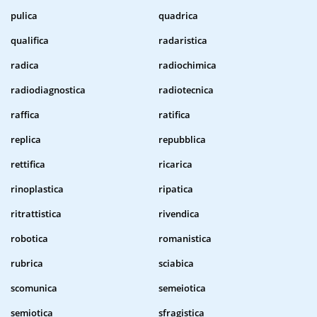
pulica
quadrica
qualifica
radaristica
radica
radiochimica
radiodiagnostica
radiotecnica
raffica
ratifica
replica
repubblica
rettifica
ricarica
rinoplastica
ripatica
ritrattistica
rivendica
robotica
romanistica
rubrica
sciabica
scomunica
semeiotica
semiotica
sfragistica