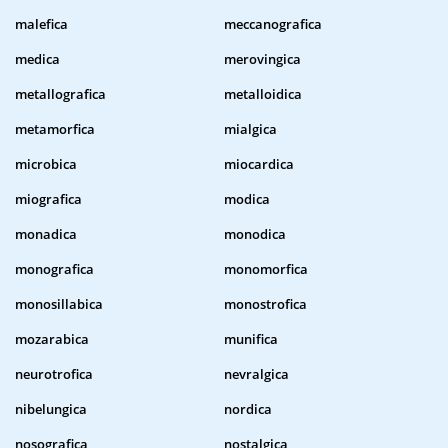
malefica
meccanografica
medica
merovingica
metallografica
metalloidica
metamorfica
mialgica
microbica
miocardica
miografica
modica
monadica
monodica
monografica
monomorfica
monosillabica
monostrofica
mozarabica
munifica
neurotrofica
nevralgica
nibelungica
nordica
nosografica
nostalgica