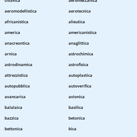
chiavica
aeromeccanica
aeromodellistica
aerotecnica
africanistica
alieutica
america
americanistica
anacreontica
anaglittica
arnica
astrochimica
astrodinamica
astrofisica
attrezzistica
autoplastica
autopubblica
autoverifica
avancarica
avionica
balalaica
basilica
bazzica
betonica
bettonica
bica