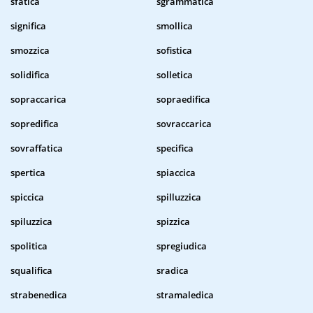
sfatica
sgrammatica
significa
smollica
smozzica
sofistica
solidifica
solletica
sopraccarica
sopraedifica
sopredifica
sovraccarica
sovraffatica
specifica
spertica
spiaccica
spiccica
spilluzzica
spiluzzica
spizzica
spolitica
spregiudica
squalifica
sradica
strabenedica
stramaledica