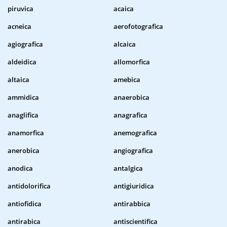
piruvica
acaica
acneica
aerofotografica
agiografica
alcaica
aldeidica
allomorfica
altaica
amebica
ammidica
anaerobica
anaglifica
anagrafica
anamorfica
anemografica
anerobica
angiografica
anodica
antalgica
antidolorifica
antigiuridica
antiofidica
antirabbica
antirabica
antiscientifica