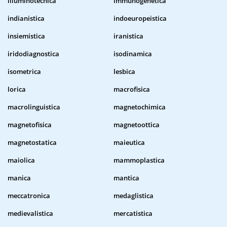
illuminotecnica
immunogenetica
indianistica
indoeuropeistica
insiemistica
iranistica
iridodiagnostica
isodinamica
isometrica
lesbica
lorica
macrofisica
macrolinguistica
magnetochimica
magnetofisica
magnetoottica
magnetostatica
maieutica
maiolica
mammoplastica
manica
mantica
meccatronica
medaglistica
medievalistica
mercatistica