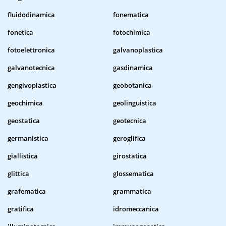
fluidodinamica
fonematica
fonetica
fotochimica
fotoelettronica
galvanoplastica
galvanotecnica
gasdinamica
gengivoplastica
geobotanica
geochimica
geolinguistica
geostatica
geotecnica
germanistica
geroglifica
giallistica
girostatica
glittica
glossematica
grafematica
grammatica
gratifica
idromeccanica