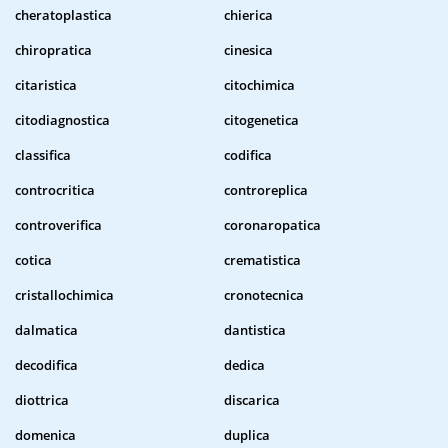
cheratoplastica
chierica
chiropratica
cinesica
citaristica
citochimica
citodiagnostica
citogenetica
classifica
codifica
controcritica
controreplica
controverifica
coronaropatica
cotica
crematistica
cristallochimica
cronotecnica
dalmatica
dantistica
decodifica
dedica
diottrica
discarica
domenica
duplica