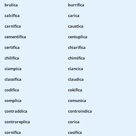
brulica
burrifica
calcifica
carica
carnifica
caustica
cementifica
centuplica
certifica
chiarifica
chilifica
chimifica
ciampica
ciancica
classifica
claudica
codifica
cokifica
complica
comunica
contraddica
controindica
controreplica
corica
cornifica
cosifica