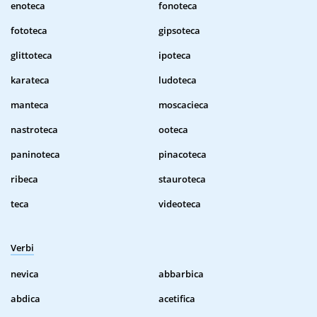
enoteca
fonoteca
fototeca
gipsoteca
glittoteca
ipoteca
karateca
ludoteca
manteca
moscacieca
nastroteca
ooteca
paninoteca
pinacoteca
ribeca
stauroteca
teca
videoteca
Verbi
nevica
abbarbica
abdica
acetifica