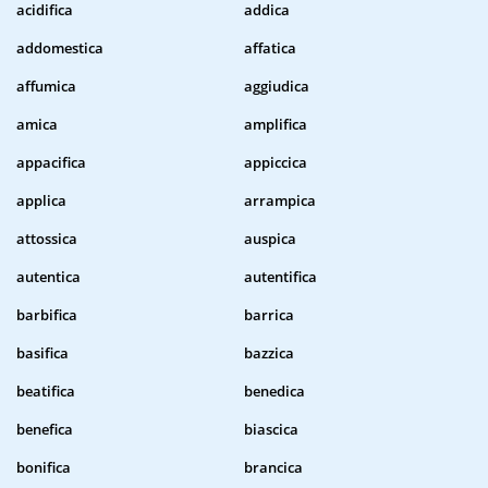
acidifica
addica
addomestica
affatica
affumica
aggiudica
amica
amplifica
appacifica
appiccica
applica
arrampica
attossica
auspica
autentica
autentifica
barbifica
barrica
basifica
bazzica
beatifica
benedica
benefica
biascica
bonifica
brancica