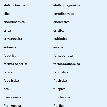
elettrocinetica
elettrodiagnostica
elica
emodinamica
endodinamica
enotecnica
erica
eristica
ermeneutica
eubiotica
eutenica
evoica
fabbrica
fantapolitica
farmacocinetica
farmacodinamica
fatica
faunistica
favolistica
fiabistica
fica
filippica
fisarmonica
fitochimica
fitogenetica
fluidica