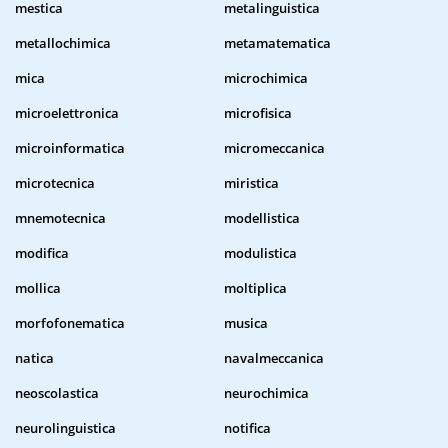
mestica
metalinguistica
metallochimica
metamatematica
mica
microchimica
microelettronica
microfisica
microinformatica
micromeccanica
microtecnica
miristica
mnemotecnica
modellistica
modifica
modulistica
mollica
moltiplica
morfofonematica
musica
natica
navalmeccanica
neoscolastica
neurochimica
neurolinguistica
notifica