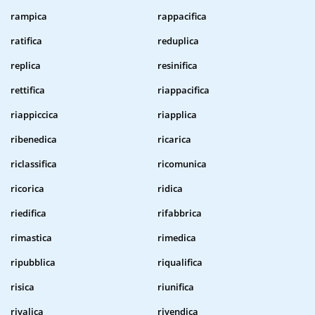
rampica
rappacifica
ratifica
reduplica
replica
resinifica
rettifica
riappacifica
riappiccica
riapplica
ribenedica
ricarica
riclassifica
ricomunica
ricorica
ridica
riedifica
rifabbrica
rimastica
rimedica
ripubblica
riqualifica
risica
riunifica
rivalica
rivendica