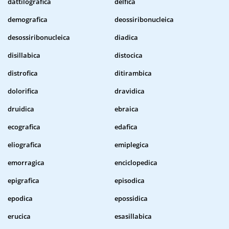
dattilografica
delfica
demografica
deossiribonucleica
desossiribonucleica
diadica
disillabica
distocica
distrofica
ditirambica
dolorifica
dravidica
druidica
ebraica
ecografica
edafica
eliografica
emiplegica
emorragica
enciclopedica
epigrafica
episodica
epodica
epossidica
erucica
esasillabica