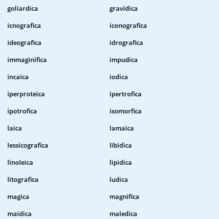
goliardica
gravidica
icnografica
iconografica
ideografica
idrografica
immaginifica
impudica
incaica
iodica
iperproteica
ipertrofica
ipotrofica
isomorfica
laica
lamaica
lessicografica
libidica
linoleica
lipidica
litografica
ludica
magica
magnifica
maidica
maledica