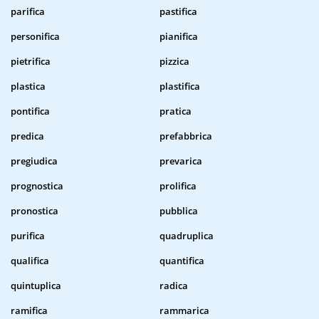
parifica
pastifica
personifica
pianifica
pietrifica
pizzica
plastica
plastifica
pontifica
pratica
predica
prefabbrica
pregiudica
prevarica
prognostica
prolifica
pronostica
pubblica
purifica
quadruplica
qualifica
quantifica
quintuplica
radica
ramifica
rammarica