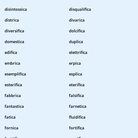
disintossica
disqualifica
districa
divarica
diversifica
dolcifica
domestica
duplica
edifica
elettrifica
embrica
erpica
esemplifica
esplica
esterifica
eterifica
fabbrica
falsifica
fantastica
farnetica
fatica
fluidifica
fornica
fortifica