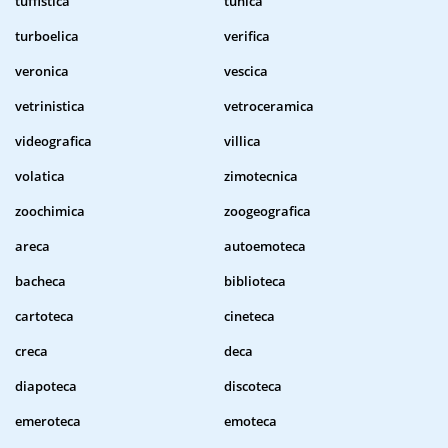
tuffistica
tunica
turboelica
verifica
veronica
vescica
vetrinistica
vetroceramica
videografica
villica
volatica
zimotecnica
zoochimica
zoogeografica
areca
autoemoteca
bacheca
biblioteca
cartoteca
cineteca
creca
deca
diapoteca
discoteca
emeroteca
emoteca