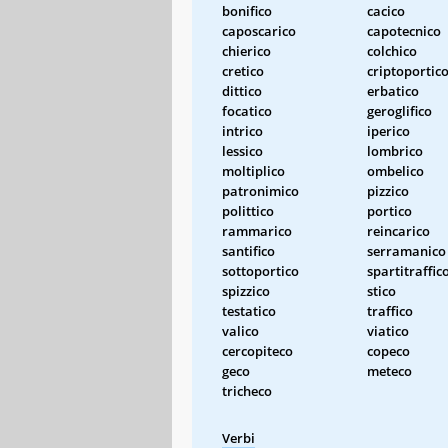
bonifico
cacico
caposcarico
capotecnico
chierico
colchico
cretico
criptoportic
dittico
erbatico
focatico
geroglifico
intrico
iperico
lessico
lombrico
moltiplico
ombelico
patronimico
pizzico
polittico
portico
rammarico
reincarico
santifico
serramanico
sottoportico
spartitraffic
spizzico
stico
testatico
traffico
valico
viatico
cercopiteco
copeco
geco
meteco
tricheco
Verbi