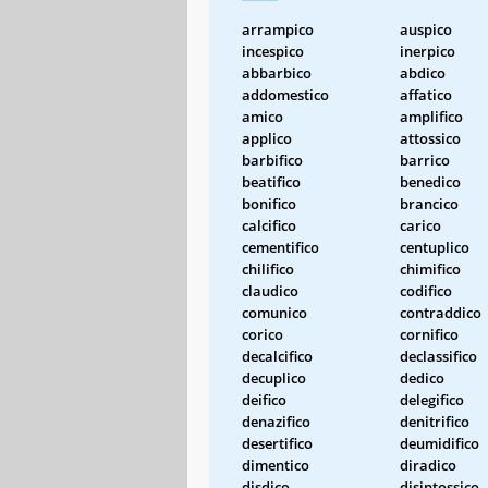
arrampico
auspico
incespico
inerpico
abbarbico
abdico
addomestico
affatico
amico
amplifico
applico
attossico
barbifico
barrico
beatifico
benedico
bonifico
brancico
calcifico
carico
cementifico
centuplico
chilifico
chimifico
claudico
codifico
comunico
contraddico
corico
cornifico
decalcifico
declassifico
decuplico
dedico
deifico
delegifico
denazifico
denitrifico
desertifico
deumidifico
dimentico
diradico
disdico
disintossico