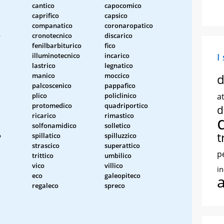
cantico
capocomico
caprifico
capsico
companatico
coronaropatico
o
cronotecnico
discarico
fenilbarbiturico
fico
illuminotecnico
incarico
I
lastrico
legnatico
manico
moccico
d
palcoscenico
pappafico
plico
policlinico
at
protomedico
quadriportico
d
ricarico
rimastico
solfonamidico
solletico
t
o
spillatico
spilluzzico
strascico
superattico
p
trittico
umbilico
vico
villico
i
eco
galeopiteco
regaleco
spreco