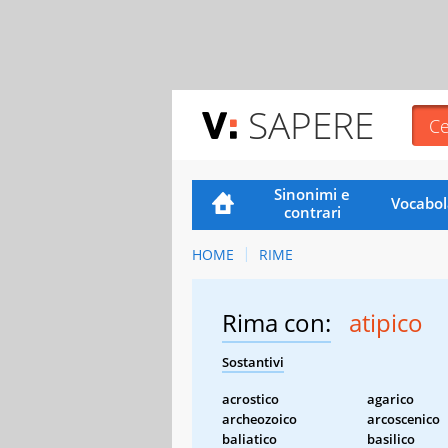
SAPERE
Sinonimi e
Vocabol
contrari
HOME
RIME
Rima con:
atipico
Sostantivi
acrostico
agarico
archeozoico
arcoscenico
baliatico
basilico