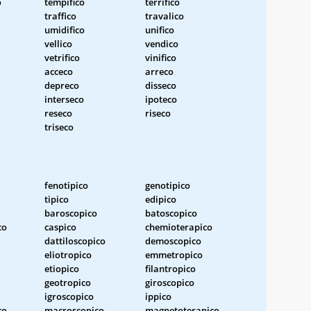
o
tempifico
terrifico
traffico
travalico
umidifico
unifico
vellico
vendico
vetrifico
vinifico
acceco
arreco
depreco
disseco
interseco
ipoteco
reseco
riseco
triseco
fenotipico
genotipico
tipico
edipico
baroscopico
batoscopico
co
caspico
chemioterapico
dattiloscopico
demoscopico
eliotropico
emmetropico
etiopico
filantropico
geotropico
giroscopico
igroscopico
ippico
co
macroscopico
magnetoterapico