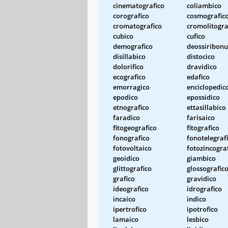
cinematografico
coliambico
corografico
cosmografic
cromatografico
cromolitogra
cubico
cufico
demografico
deossiribonu
disillabico
distocico
dolorifico
dravidico
ecografico
edafico
emorragico
enciclopedic
epodico
epossidico
etnografico
ettasillabico
faradico
farisaico
fitogeografico
fitografico
fonografico
fonotelegraf
fotovoltaico
fotozincogra
geoidico
giambico
glittografico
glossografic
grafico
gravidico
ideografico
idrografico
incaico
indico
ipertrofico
ipotrofico
lamaico
lesbico