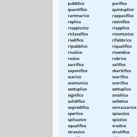
pubblico
purifico
quantifico
quintuplico
rammarico
rappacifico
replico
resinifico
riappiccico
riapplico
riclassifico
ricomunico
riedifico
rifabbrico
ripubblico
riqualifico
rivalico
rivendico
rosico
rubrico
sacrifico
salifico
saponifico
sbarbifico
scarico
scarifico
scomunico
scorifico
sestuplico
settuplico
significo
smollico
solidifico
solletico
sopredifico
sovraccarico
spertico
spiaccico
spiluzzico
spizzico
squalifico
sradico
strascico
stratifico