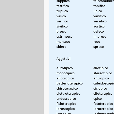
supplico
telecomunic
testifico
tonifico
triplico
ubico
valico
vanifico
verifico
versifico
vivifico
vortico
biseco
defeco
estrinseco
impreco
manteco
reco
sbieco
spreco
Aggettivi
autotipico
eliotipico
monotipico
stereotipico
allotropico
antropico
batterioterapico
caleidoscopi
chiroterapico
ciclopico
elettroterapico
elioterapico
endoscopico
epico
fisioterapico
fototerapico
idroscopico
idroterapico
isotopico
laringoscopi