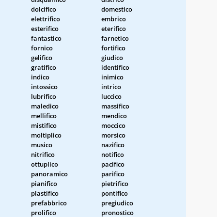
dolcifico
domestico
elettrifico
embrico
esterifico
eterifico
fantastico
farnetico
fornico
fortifico
gelifico
giudico
gratifico
identifico
indico
inimico
intossico
intrico
lubrifico
luccico
maledico
massifico
mellifico
mendico
mistifico
moccico
moltiplico
morsico
musico
nazifico
nitrifico
notifico
ottuplico
pacifico
panoramico
parifico
pianifico
pietrifico
plastifico
pontifico
prefabbrico
pregiudico
prolifico
pronostico