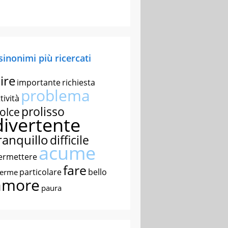
 sinonimi più ricercati
ire
importante
richiesta
problema
tività
prolisso
olce
divertente
ranquillo
difficile
acume
ermettere
fare
particolare
bello
nerme
amore
paura