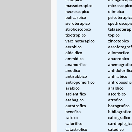
massoterapico
microscopic
necroscopico
olimpico
policarpico
psicoterapic
sieroterapico
spettroscopi
stroboscopico
talassoterap
tixotropico
topico
vaccinoterapico
zincotopico
aerobico
aerofotograf
aldeidico
allomorfico
ammidico
anaerobico
anamorfico
anemografic
anodico
antidolorific
antirabbico
antirabico
antropomorfico
antroposofic
arabico
araldico
ascientifico
ascorbico
atabagico
atrofico
autotrofico
barografico
benefico
bibliografico
calcico
calcografico
calorifico
cardioplegic
catastrofico
catodico