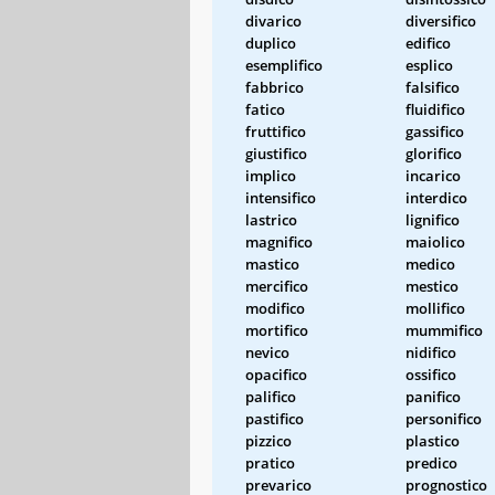
divarico
diversifico
duplico
edifico
esemplifico
esplico
fabbrico
falsifico
fatico
fluidifico
fruttifico
gassifico
giustifico
glorifico
implico
incarico
intensifico
interdico
lastrico
lignifico
magnifico
maiolico
mastico
medico
mercifico
mestico
modifico
mollifico
mortifico
mummifico
nevico
nidifico
opacifico
ossifico
palifico
panifico
pastifico
personifico
pizzico
plastico
pratico
predico
prevarico
prognostico