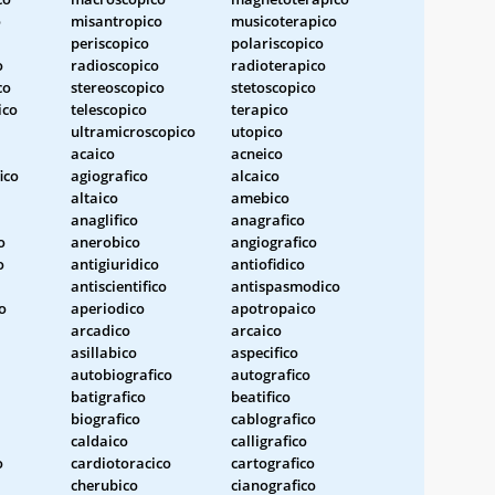
o
misantropico
musicoterapico
periscopico
polariscopico
o
radioscopico
radioterapico
co
stereoscopico
stetoscopico
ico
telescopico
terapico
ultramicroscopico
utopico
acaico
acneico
ico
agiografico
alcaico
altaico
amebico
anaglifico
anagrafico
o
anerobico
angiografico
o
antigiuridico
antiofidico
antiscientifico
antispasmodico
o
aperiodico
apotropaico
arcadico
arcaico
asillabico
aspecifico
autobiografico
autografico
batigrafico
beatifico
biografico
cablografico
caldaico
calligrafico
o
cardiotoracico
cartografico
cherubico
cianografico