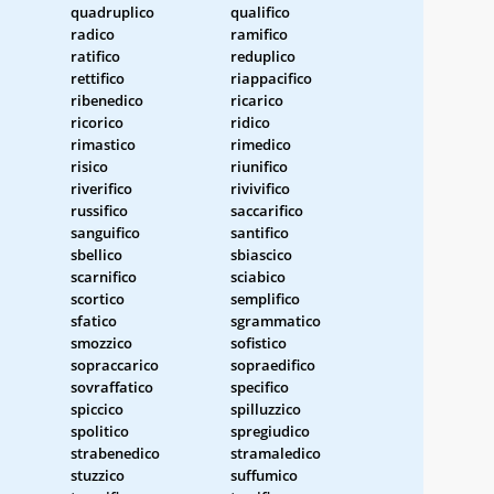
quadruplico
qualifico
radico
ramifico
ratifico
reduplico
rettifico
riappacifico
ribenedico
ricarico
ricorico
ridico
rimastico
rimedico
risico
riunifico
riverifico
rivivifico
russifico
saccarifico
sanguifico
santifico
sbellico
sbiascico
scarnifico
sciabico
scortico
semplifico
sfatico
sgrammatico
smozzico
sofistico
sopraccarico
sopraedifico
sovraffatico
specifico
spiccico
spilluzzico
spolitico
spregiudico
strabenedico
stramaledico
stuzzico
suffumico