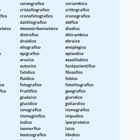
coreografico
coriambico
o
cristallografico
crittografico
fico
cronofotografico
cronografico
dattilografico
delfico
cleico
desossiribonucleico
diadico
distrofico
ditirambico
druidico
ebraico
eliografico
emiplegico
o
epigrafico
episodico
erucico
esasillabico
eutocico
fantascientifico
fatidico
filosofico
fluidico
fobico
ico
fotografico
fotolitografico
fico
fruttifico
geografico
giudaico
giuridico
o
glucidico
goliardico
icnografico
iconografico
immaginifico
impudico
iodico
iperproteico
isomorfico
laico
lessicografico
libidico