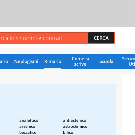
Come si
Strum
ario
Neologismi
Rimario
Scuola
scrive
Uti
analettico
antiastenico
arsenico
astrochimico
beccafico
bilico