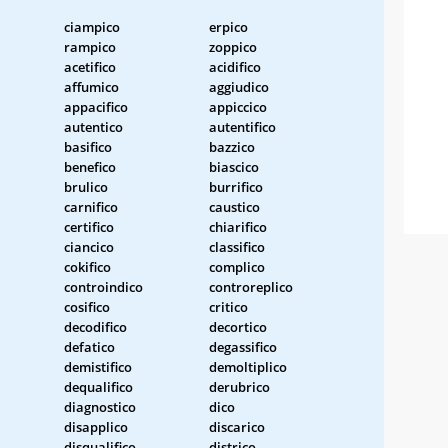
ciampico
erpico
rampico
zoppico
acetifico
acidifico
affumico
aggiudico
appacifico
appiccico
autentico
autentifico
basifico
bazzico
benefico
biascico
brulico
burrifico
carnifico
caustico
certifico
chiarifico
ciancico
classifico
cokifico
complico
controindico
controreplico
cosifico
critico
decodifico
decortico
defatico
degassifico
demistifico
demoltiplico
dequalifico
derubrico
diagnostico
dico
disapplico
discarico
disqualifico
districo