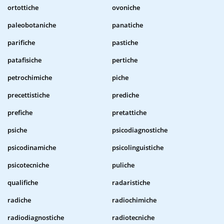
ortottiche
ovoniche
paleobotaniche
panatiche
parifiche
pastiche
patafisiche
pertiche
petrochimiche
piche
precettistiche
prediche
prefiche
pretattiche
psiche
psicodiagnostiche
psicodinamiche
psicolinguistiche
psicotecniche
puliche
qualifiche
radaristiche
radiche
radiochimiche
radiodiagnostiche
radiotecniche