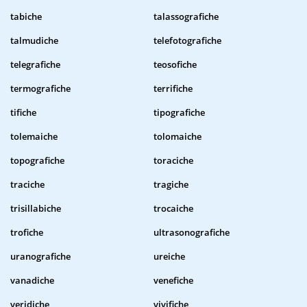
tabiche
talassografiche
talmudiche
telefotografiche
telegrafiche
teosofiche
termografiche
terrifiche
tifiche
tipografiche
tolemaiche
tolomaiche
topografiche
toraciche
traciche
tragiche
trisillabiche
trocaiche
trofiche
ultrasonografiche
uranografiche
ureiche
vanadiche
venefiche
veridiche
vivifiche