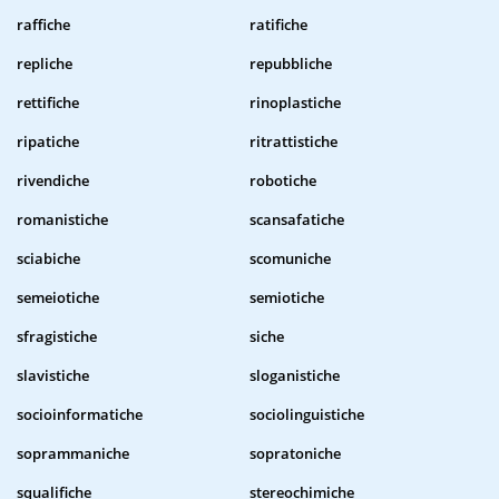
raffiche
ratifiche
repliche
repubbliche
rettifiche
rinoplastiche
ripatiche
ritrattistiche
rivendiche
robotiche
romanistiche
scansafatiche
sciabiche
scomuniche
semeiotiche
semiotiche
sfragistiche
siche
slavistiche
sloganistiche
socioinformatiche
sociolinguistiche
soprammaniche
sopratoniche
squalifiche
stereochimiche