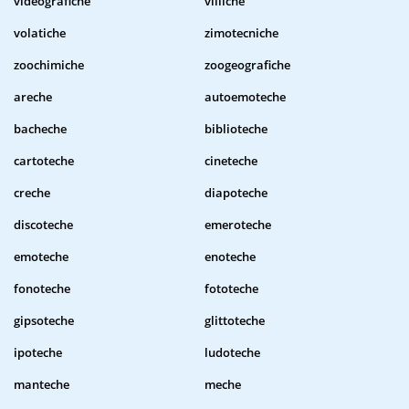
videografiche
villiche
volatiche
zimotecniche
zoochimiche
zoogeografiche
areche
autoemoteche
bacheche
biblioteche
cartoteche
cineteche
creche
diapoteche
discoteche
emeroteche
emoteche
enoteche
fonoteche
fototeche
gipsoteche
glittoteche
ipoteche
ludoteche
manteche
meche