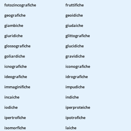
fotozincografiche
fruttifiche
geografiche
geoidiche
giambiche
giudaiche
giuridiche
glittografiche
glossografiche
glucidiche
goliardiche
gravidiche
icnografiche
iconografiche
ideografiche
idrografiche
immaginifiche
impudiche
incaiche
indiche
iodiche
iperproteiche
ipertrofiche
ipotrofiche
isomorfiche
laiche