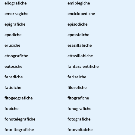
eliografiche
emiplegiche
emorragiche
enciclopediche
epigrafiche
episodiche
epodiche
epossidiche
eruciche
esasillabiche
etnografiche
ettasillabiche
eutociche
fantascientifiche
faradiche
farisaiche
fatidiche
filosofiche
fitogeografiche
fitografiche
fobiche
fonografiche
fonotelegrafiche
fotografiche
fotolitografiche
fotovoltaiche