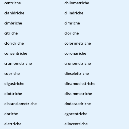
centriche
chilometriche
cianidriche
cilindriche
cimbriche
cimriche
citriche
cloriche
cloridriche
colorimetriche
concentriche
coronariche
craniometriche
cronometriche
cupriche
dieselettriche
digastriche
dinamoelettriche
diottriche
dissimmetriche
distanziometriche
dodecaedriche
doriche
egocentriche
elettriche
eliocentriche