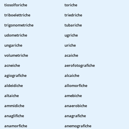
tiosolforiche
toriche
triboelettriche
triedriche
trigonometriche
tubariche
udometriche
ugriche
ungariche
uriche
volumetriche
acaiche
acneiche
aerofotografiche
agiografiche
alcaiche
aldeidiche
allomorfiche
altaiche
amebiche
ammidiche
anaerobiche
anaglifiche
anagrafiche
anamorfiche
anemografiche