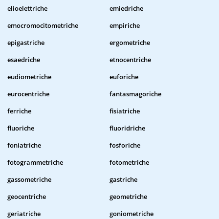
elioelettriche
emiedriche
emocromocitometriche
empiriche
epigastriche
ergometriche
esaedriche
etnocentriche
eudiometriche
euforiche
eurocentriche
fantasmagoriche
ferriche
fisiatriche
fluoriche
fluoridriche
foniatriche
fosforiche
fotogrammetriche
fotometriche
gassometriche
gastriche
geocentriche
geometriche
geriatriche
goniometriche