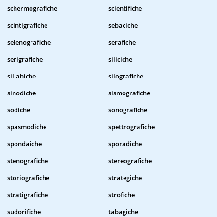
schermografiche
scientifiche
scintigrafiche
sebaciche
selenografiche
serafiche
serigrafiche
siliciche
sillabiche
silografiche
sinodiche
sismografiche
sodiche
sonografiche
spasmodiche
spettrografiche
spondaiche
sporadiche
stenografiche
stereografiche
storiografiche
strategiche
stratigrafiche
strofiche
sudorifiche
tabagiche