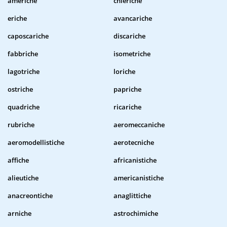
americhe
chieriche
eriche
avancariche
caposcariche
discariche
fabbriche
isometriche
lagotriche
loriche
ostriche
papriche
quadriche
ricariche
rubriche
aeromeccaniche
aeromodellistiche
aerotecniche
affiche
africanistiche
alieutiche
americanistiche
anacreontiche
anaglittiche
arniche
astrochimiche