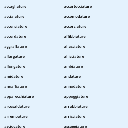
accagliature
accartocciature
acciaiature
accomodature
acconciature
accorciature
accordature
affibbiature
aggraffature
allacciature
allargature
allicciature
allungature
ambiature
amidature
andature
annaffiature
annodature
apparecchiature
appoggiature
arcosaldature
arrabbiature
arrembature
arricciature
asciugature
assaggiature