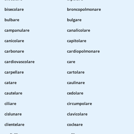
bisecolare
broncopolmonare
bulbare
bulgare
campanulare
canalicolare
canicolare
capitolare
carbonare
cardiopolmonare
cardiovascolare
care
carpellare
cartolare
catare
caulinare
cautelare
cedolare
ciliare
circumpolare
cislunare
clavicolare
clientelare
cocleare