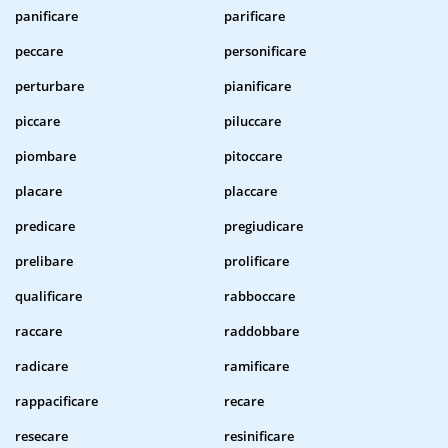
panificare
parificare
peccare
personificare
perturbare
pianificare
piccare
piluccare
piombare
pitoccare
placare
placcare
predicare
pregiudicare
prelibare
prolificare
qualificare
rabboccare
raccare
raddobbare
radicare
ramificare
rappacificare
recare
resecare
resinificare