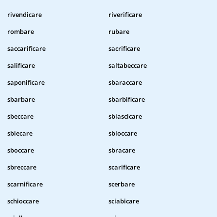
rivendicare
riverificare
rombare
rubare
saccarificare
sacrificare
salificare
saltabeccare
saponificare
sbaraccare
sbarbare
sbarbificare
sbeccare
sbiascicare
sbiecare
sbloccare
sboccare
sbracare
sbreccare
scarificare
scarnificare
scerbare
schioccare
sciabicare