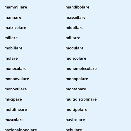
mammillare
mandibolare
mannare
mascellare
matricolare
midollare
miliare
militare
mobiliare
modulare
molare
molecolare
monoculare
monomolecolare
monoovulare
monopolare
monovulare
montanare
mucipare
multidisciplinare
multilineare
multipolare
muscolare
navicolare
nazionalpopolare
nebulare