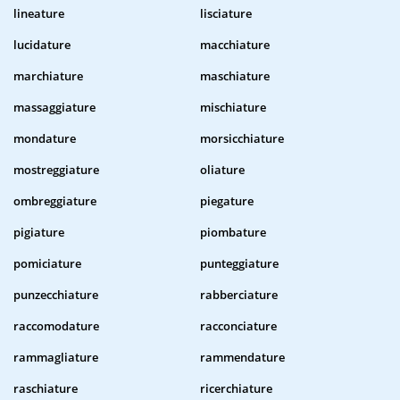
lineature
lisciature
lucidature
macchiature
marchiature
maschiature
massaggiature
mischiature
mondature
morsicchiature
mostreggiature
oliature
ombreggiature
piegature
pigiature
piombature
pomiciature
punteggiature
punzecchiature
rabberciature
raccomodature
racconciature
rammagliature
rammendature
raschiature
ricerchiature