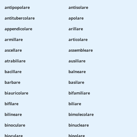
antipopolare
antisolare
antitubercolare
apolare
appendicolare
arillare
armillare
articolare
ascellare
assembleare
atrabiliare
ausiliare
bacillare
balneare
barbare
basilare
biauricolare
bifamiliare
bifilare
biliare
bilineare
bimolecolare
binoculare
binucleare
bioculare
bipolare