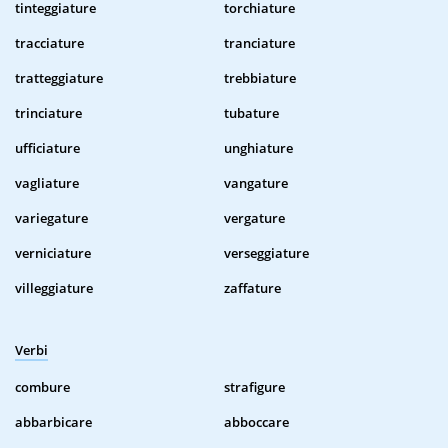
tinteggiature
torchiature
tracciature
tranciature
tratteggiature
trebbiature
trinciature
tubature
ufficiature
unghiature
vagliature
vangature
variegature
vergature
verniciature
verseggiature
villeggiature
zaffature
Verbi
combure
strafigure
abbarbicare
abboccare