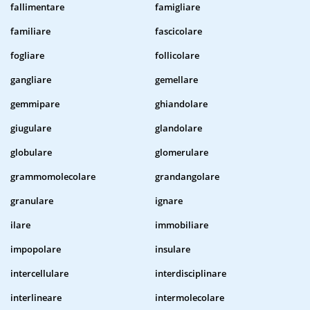
fallimentare
famigliare
familiare
fascicolare
fogliare
follicolare
gangliare
gemellare
gemmipare
ghiandolare
giugulare
glandolare
globulare
glomerulare
grammomolecolare
grandangolare
granulare
ignare
ilare
immobiliare
impopolare
insulare
intercellulare
interdisciplinare
interlineare
intermolecolare