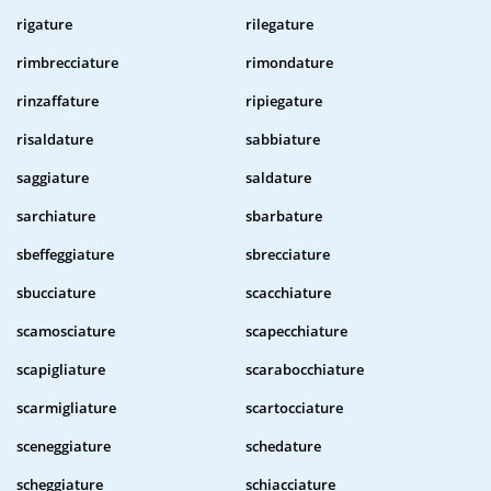
rigature
rilegature
rimbrecciature
rimondature
rinzaffature
ripiegature
risaldature
sabbiature
saggiature
saldature
sarchiature
sbarbature
sbeffeggiature
sbrecciature
sbucciature
scacchiature
scamosciature
scapecchiature
scapigliature
scarabocchiature
scarmigliature
scartocciature
sceneggiature
schedature
scheggiature
schiacciature