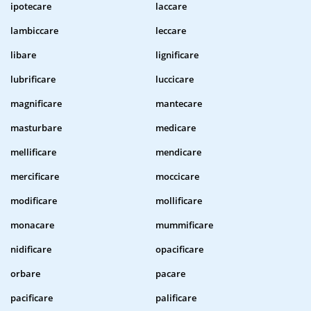
ipotecare
laccare
lambiccare
leccare
libare
lignificare
lubrificare
luccicare
magnificare
mantecare
masturbare
medicare
mellificare
mendicare
mercificare
moccicare
modificare
mollificare
monacare
mummificare
nidificare
opacificare
orbare
pacare
pacificare
palificare