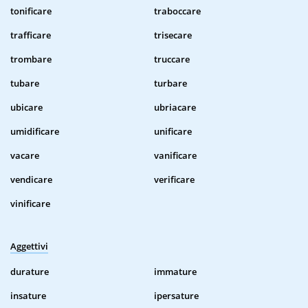
tonificare
traboccare
trafficare
trisecare
trombare
truccare
tubare
turbare
ubicare
ubriacare
umidificare
unificare
vacare
vanificare
vendicare
verificare
vinificare
Aggettivi
durature
immature
insature
ipersature