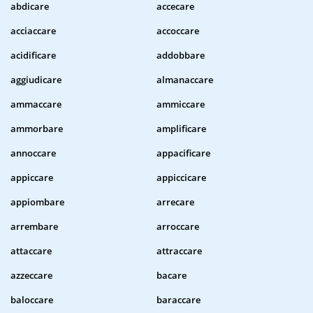
abdicare
accecare
acciaccare
accoccare
acidificare
addobbare
aggiudicare
almanaccare
ammaccare
ammiccare
ammorbare
amplificare
annoccare
appacificare
appiccare
appiccicare
appiombare
arrecare
arrembare
arroccare
attaccare
attraccare
azzeccare
bacare
baloccare
baraccare