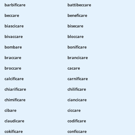
barbificare
battibeccare
beccare
beneficare
biascicare
bisecare
bivaccare
bloccare
bombare
bonificare
braccare
brancicare
broccare
cacare
calcificare
carnificare
chiarificare
chilificare
chimificare
ciancicare
cibare
ciccare
claudicare
codificare
cokificare
conficcare