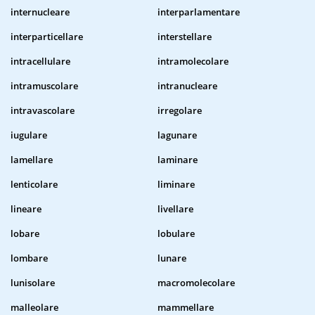
internucleare
interparlamentare
interparticellare
interstellare
intracellulare
intramolecolare
intramuscolare
intranucleare
intravascolare
irregolare
iugulare
lagunare
lamellare
laminare
lenticolare
liminare
lineare
livellare
lobare
lobulare
lombare
lunare
lunisolare
macromolecolare
malleolare
mammellare