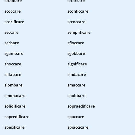
scialbare
scioccare
scoccare
sconficcare
scorificare
scroccare
seccare
semplificare
serbare
sfioccare
sgambare
sgobbare
shoccare
significare
sillabare
sindacare
slombare
smaccare
smonacare
snobbare
solidificare
sopraedificare
sopredificare
spaccare
specificare
spiaccicare