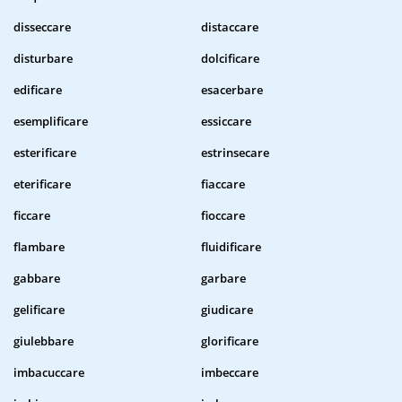
disseccare
distaccare
disturbare
dolcificare
edificare
esacerbare
esemplificare
essiccare
esterificare
estrinsecare
eterificare
fiaccare
ficcare
fioccare
flambare
fluidificare
gabbare
garbare
gelificare
giudicare
giulebbare
glorificare
imbacuccare
imbeccare