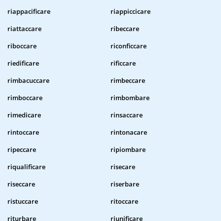
riappacificare
riappiccicare
riattaccare
ribeccare
riboccare
riconficcare
riedificare
rificcare
rimbacuccare
rimbeccare
rimboccare
rimbombare
rimedicare
rinsaccare
rintoccare
rintonacare
ripeccare
ripiombare
riqualificare
risecare
riseccare
riserbare
ristuccare
ritoccare
riturbare
riunificare