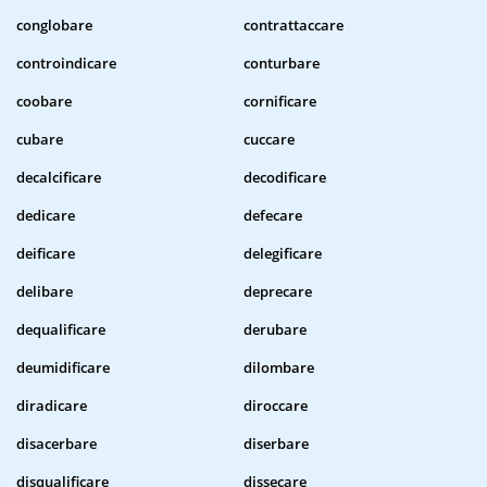
conglobare
contrattaccare
controindicare
conturbare
coobare
cornificare
cubare
cuccare
decalcificare
decodificare
dedicare
defecare
deificare
delegificare
delibare
deprecare
dequalificare
derubare
deumidificare
dilombare
diradicare
diroccare
disacerbare
diserbare
disqualificare
dissecare