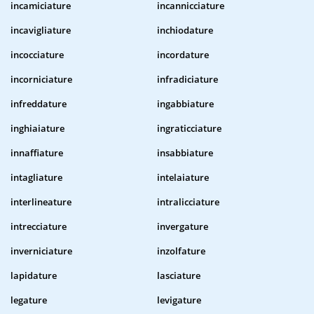
incamiciature
incannicciature
incavigliature
inchiodature
incocciature
incordature
incorniciature
infradiciature
infreddature
ingabbiature
inghiaiature
ingraticciature
innaffiature
insabbiature
intagliature
intelaiature
interlineature
intralicciature
intrecciature
invergature
inverniciature
inzolfature
lapidature
lasciature
legature
levigature