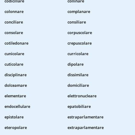
codicillare
collinare
colonnare
complanare
conciliare
consiliare
consolare
corpuscolare
cotiledonare
crepuscolare
cunicolare
curricolare
cuticolare
dipolare
disciplinare
dissimilare
dolceamare
domiciliare
elementare
elettronucleare
endocellulare
epatobiliare
epistolare
estraparlamentare
eteropolare
extraparlamentare