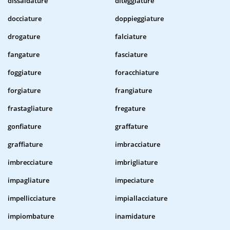
dissaldature
diteggiature
docciature
doppieggiature
drogature
falciature
fangature
fasciature
foggiature
foracchiature
forgiature
frangiature
frastagliature
fregature
gonfiature
graffature
graffiature
imbracciature
imbrecciature
imbrigliature
impagliature
impeciature
impellicciature
impiallacciature
impiombature
inamidature