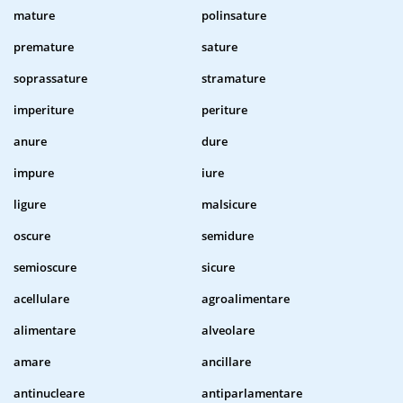
mature
polinsature
premature
sature
soprassature
stramature
imperiture
periture
anure
dure
impure
iure
ligure
malsicure
oscure
semidure
semioscure
sicure
acellulare
agroalimentare
alimentare
alveolare
amare
ancillare
antinucleare
antiparlamentare