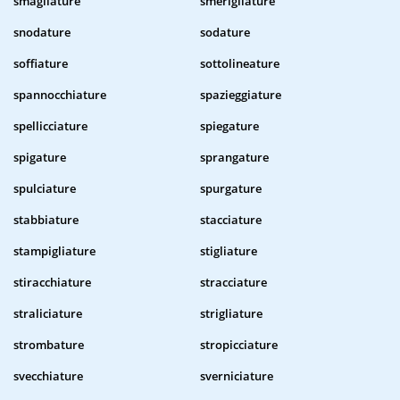
smagliature
smerigliature
snodature
sodature
soffiature
sottolineature
spannocchiature
spazieggiature
spellicciature
spiegature
spigature
sprangature
spulciature
spurgature
stabbiature
stacciature
stampigliature
stigliature
stiracchiature
stracciature
straliciature
strigliature
strombature
stropicciature
svecchiature
sverniciature