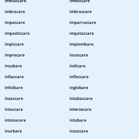
imbiaccare
imboccare
imbracare
imbroccare
impaccare
imparruccare
impasticcare
impataccare
impiccare
impiombare
imprecare
incoccare
incubare
indicare
infiaccare
infioccare
infoibare
inglobare
insaccare
intabaccare
intaccare
intersecare
intonacare
intubare
inurbare
inzuccare