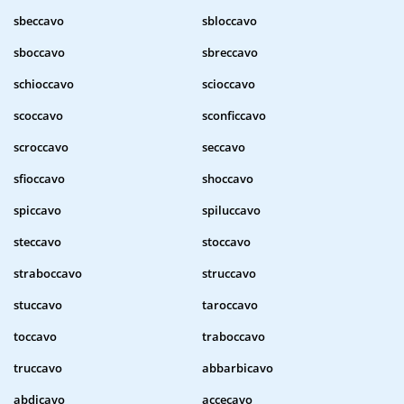
sbeccavo
sbloccavo
sboccavo
sbreccavo
schioccavo
scioccavo
scoccavo
sconficcavo
scroccavo
seccavo
sfioccavo
shoccavo
spiccavo
spiluccavo
steccavo
stoccavo
straboccavo
struccavo
stuccavo
taroccavo
toccavo
traboccavo
truccavo
abbarbicavo
abdicavo
accecavo