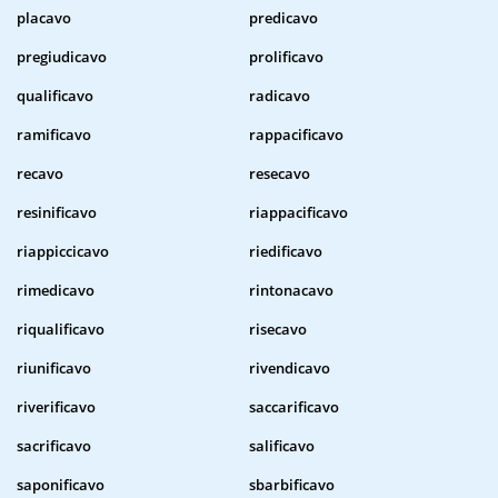
placavo
predicavo
pregiudicavo
prolificavo
qualificavo
radicavo
ramificavo
rappacificavo
recavo
resecavo
resinificavo
riappacificavo
riappiccicavo
riedificavo
rimedicavo
rintonacavo
riqualificavo
risecavo
riunificavo
rivendicavo
riverificavo
saccarificavo
sacrificavo
salificavo
saponificavo
sbarbificavo