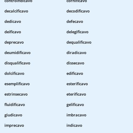
controindicavo
cornificavo
decalcificavo
decodificavo
dedicavo
defecavo
deificavo
delegificavo
deprecavo
dequalificavo
deumidificavo
diradicavo
disqualificavo
dissecavo
dolcificavo
edificavo
esemplificavo
esterificavo
estrinsecavo
eterificavo
fluidificavo
gelificavo
giudicavo
imbracavo
imprecavo
indicavo