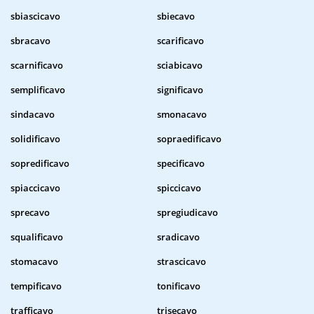
sbiascicavo
sbiecavo
sbracavo
scarificavo
scarnificavo
sciabicavo
semplificavo
significavo
sindacavo
smonacavo
solidificavo
sopraedificavo
sopredificavo
specificavo
spiaccicavo
spiccicavo
sprecavo
spregiudicavo
squalificavo
sradicavo
stomacavo
strascicavo
tempificavo
tonificavo
trafficavo
trisecavo