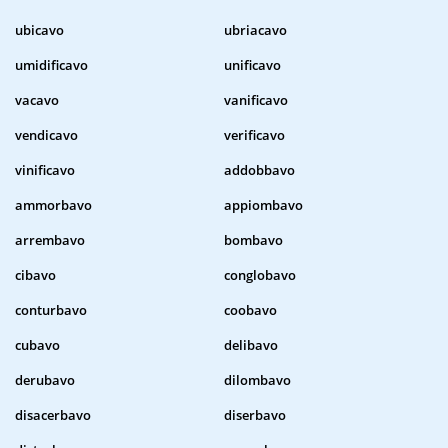
ubicavo
ubriacavo
umidificavo
unificavo
vacavo
vanificavo
vendicavo
verificavo
vinificavo
addobbavo
ammorbavo
appiombavo
arrembavo
bombavo
cibavo
conglobavo
conturbavo
coobavo
cubavo
delibavo
derubavo
dilombavo
disacerbavo
diserbavo